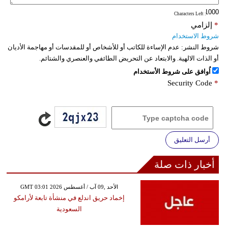
: Characters Left
*
إلزامي
شروط الاستخدام
شروط النشر:
عدم الإساءة للكاتب أو للأشخاص أو للمقدسات أو مهاجمة الأديان
أو الذات الالهية. والابتعاد عن التحريض الطائفي والعنصري والشتائم.
اُوافق على شروط الأستخدام
Security Code
*
أرسل التعليق
أخبار ذات صلة
GMT 03:01 2026 الأحد ,09 آب / أغسطس
إخماد حريق اندلع في منشأة تابعة لأرامكو
السعودية