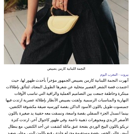
النجمة اللبنانية كارمن بصيبص
بيروت - المغرب اليوم
أبهرت النجمة اللبنانية كارمن بصيبص الجمهور مؤخراً بأحدث ظهور لها، حيث
اعتمدت قصة الشعر القصير متخلية عن شعرها الطويل المعتاد، لتتألق بإطلالات
مبتكرة وخاطفة جمعت بين التصاميم العملية والراقية التي تناسب الأوقات
النهارية والمناسبات الرسمية. ولفتت بصيبص الأنظار بإطلالة عصرية ارتدت فيها
جمبسوت طويل باللون الأسود الداكن بقصة كورسيه ضيقة مكشوفة الكتفين،
بينما انسدل الجزء السفلي بقصة واسعة، ونسقت معه حقيبة يد صغيرة باللون
الأصفر الزبدي ومجوهرات ذهبية ناعمة. وفي ظهور كاجوال آخر، ارتدت كنزة
تريكو باللون البيج الوردي بفتحة عنق مائلة كشفت عن أحد الكتفين، مع بنطال
أبيض عالي الخصر بقصة مستقيمة وحزام جلدي رفيع باللون البني. وعلى صعيد