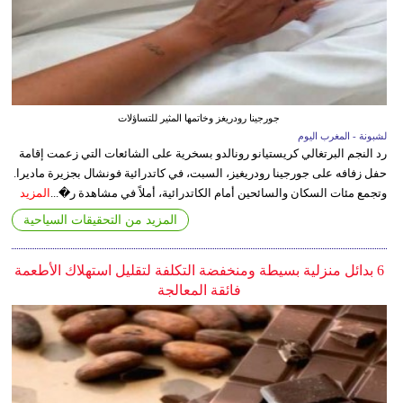
جورجينا رودريغز وخاتمها المثير للتساؤلات
لشبونة - المغرب اليوم
رد النجم البرتغالي كريستيانو رونالدو بسخرية على الشائعات التي زعمت إقامة
حفل زفافه على جورجينا رودريغيز، السبت، في كاتدرائية فونشال بجزيرة ماديرا.
وتجمع مئات السكان والسائحين أمام الكاتدرائية، أملاً في مشاهدة ر�...
المزيد
المزيد من التحقيقات السياحية
6 بدائل منزلية بسيطة ومنخفضة التكلفة لتقليل استهلاك الأطعمة
فائقة المعالجة