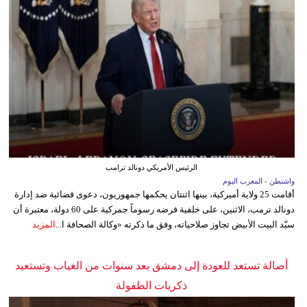
الرئيس الأمريكي دونالد ترامب
واشنطن - المغرب اليوم
أقامت 25 ولاية أميركية، بينها اثنتان يحكمها جمهوريون، دعوى قضائية ضد إدارة
دونالد ترمب، الاثنين، على خلفية فرضه رسوماً جمركية على 60 دولة، معتبرة أن
سيّد البيت الأبيض تجاوز صلاحياته، وفق ما ذكرته «وكالة الصحافة ا...
المزيد
أصالة تستعد للعودة إلى دمشق بعد سنوات من الغياب وتستعيد
ذكريات الطفولة