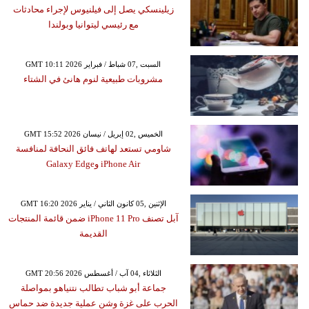
زيلينسكي يصل إلى فيلنيوس لإجراء محادثات
مع رئيسي ليتوانيا وبولندا
GMT 10:11 2026 السبت ,07 شباط / فبراير
مشروبات طبيعية لنوم هانئ في الشتاء
GMT 15:52 2026 الخميس ,02 إبريل / نيسان
شاومي تستعد لهاتف فائق النحافة لمنافسة
iPhone Air وGalaxy Edge
GMT 16:20 2026 الإثنين ,05 كانون الثاني / يناير
آبل تصنف iPhone 11 Pro ضمن قائمة المنتجات
القديمة
GMT 20:56 2026 الثلاثاء ,04 آب / أغسطس
جماعة أبو شباب تطالب نتنياهو بمواصلة
الحرب على غزة وشن عملية جديدة ضد حماس