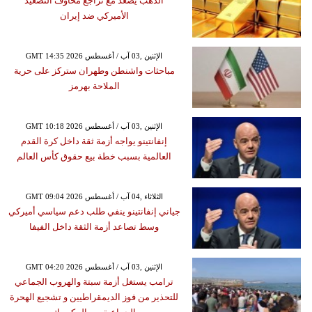
الذهب يصعد مع تراجع مخاوف التصعيد
الأميركي ضد إيران
GMT 14:35 2026 الإثنين ,03 آب / أغسطس
مباحثات واشنطن وطهران ستركز على حرية
الملاحة بهرمز
GMT 10:18 2026 الإثنين ,03 آب / أغسطس
إنفانتينو يواجه أزمة ثقة داخل كرة القدم
العالمية بسبب خطة بيع حقوق كأس العالم
GMT 09:04 2026 الثلاثاء ,04 آب / أغسطس
جياني إنفانتينو ينفي طلب دعم سياسي أميركي
وسط تصاعد أزمة الثقة داخل الفيفا
GMT 04:20 2026 الإثنين ,03 آب / أغسطس
ترامب يستغل أزمة سبتة والهروب الجماعي
للتحذير من فوز الديمقراطيين و تشجيع الهحرة