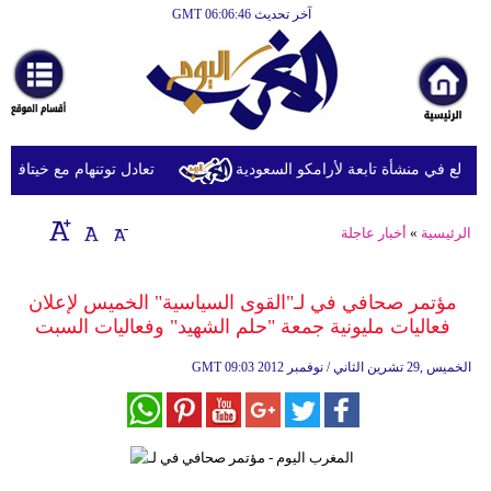
آخر تحديث GMT 06:06:46
الرئيسية
أخبارعاجلة
رياضة
ثقافة
دلع في منشأة تابعة لأرامكو السعودية
تعادل توتنهام مع خيتافي وديّا
إقتصاد
الرئيسية
»
أخبار عاجلة
فن
وموسيقى
مؤتمر صحافي في لـ"القوى السياسية" الخميس لإعلان
فعاليات مليونية جمعة "حلم الشهيد" وفعاليات السبت
أزياء
09:03 2012 الخميس ,29 تشرين الثاني / نوفمبر
GMT
صحة
وتغذية
سياحة