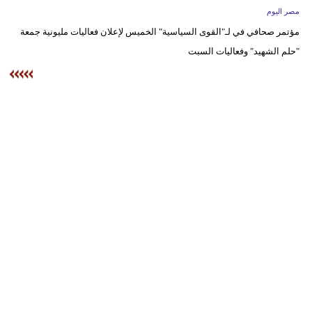
وسفر
مصر اليوم
مؤتمر صحافي في لـ"القوى السياسية" الخميس لإعلان فعاليات مليونية جمعة
ديكور
"حلم الشهيد" وفعاليات السبت
أخبار
البرلمان
المغربي
إعلام
تعليم
مرأة
أزياء
إسلامية
علوم
وتكنولوجيا