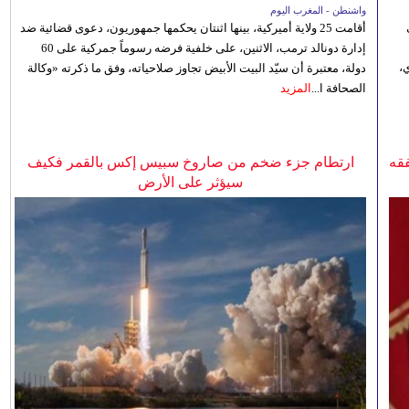
واشنطن - المغرب اليوم
أقامت 25 ولاية أميركية، بينها اثنتان يحكمها جمهوريون، دعوى قضائية ضد
إدارة دونالد ترمب، الاثنين، على خلفية فرضه رسوماً جمركية على 60
،
دولة، معتبرة أن سيّد البيت الأبيض تجاوز صلاحياته، وفق ما ذكرته «وكالة
الصحافة ا...
المزيد
فقه
ارتطام جزء ضخم من صاروخ سبيس إكس بالقمر فكيف
سيؤثر على الأرض