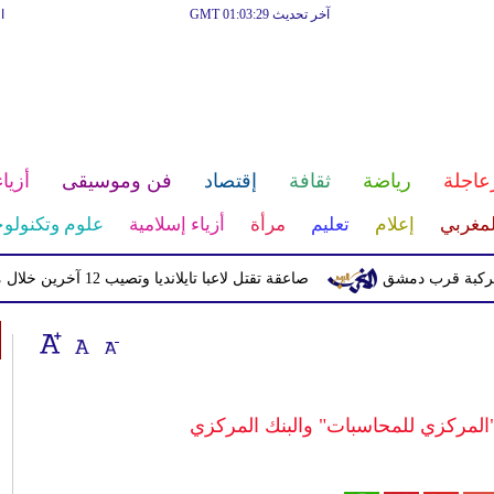
آخر تحديث GMT 01:03:29
ا
عاجلة
رياضة
ثقافة
إقتصاد
فن وموسيقى
أزياء
لمغربي
إعلام
تعليم
مرأة
أزياء إسلامية
علوم وتكنولوج
صاعقة تقتل لاعبا تايلانديا وتصيب 12 آخرين خلال مباراة
"المركزي للمحاسبات" والبنك المركزي