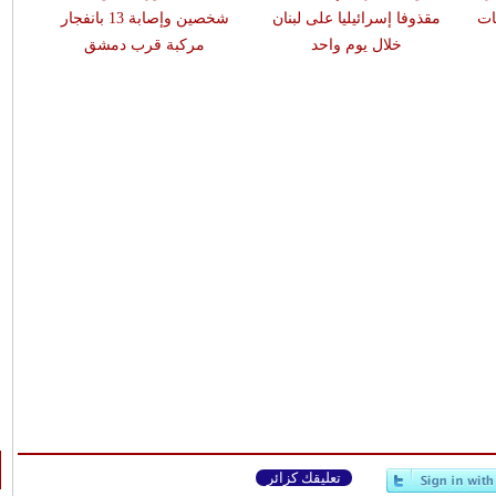
ات
مقذوفا إسرائيليا على لبنان
شخصين وإصابة 13 بانفجار
وتصيب 12 آخرين
خلال يوم واحد
مركبة قرب دمشق
تعليقك كزائر