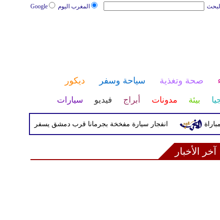
لبحث
المغرب اليوم
Google
صحة وتغذية
سياحة وسفر
ديكور
يا
بيئة
مدونات
أبراج
فيديو
سيارات
انفجار سيارة مفخخة بجرمانا قرب دمشق يسفر عن قتيلين و13 مصاباً
آخر الأخبار