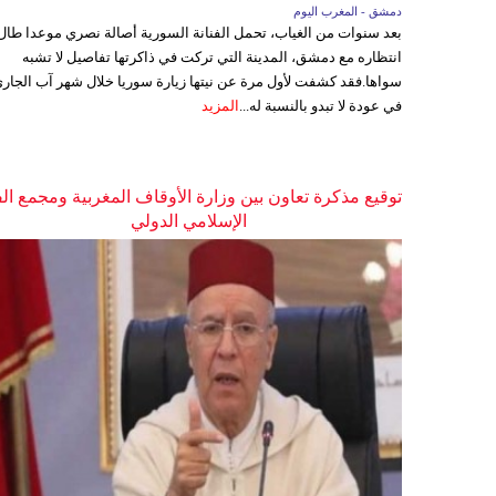
دمشق - المغرب اليوم
بعد سنوات من الغياب، تحمل الفنانة السورية أصالة نصري موعدا طال
انتظاره مع دمشق، المدينة التي تركت في ذاكرتها تفاصيل لا تشبه
سواها.فقد كشفت لأول مرة عن نيتها زيارة سوريا خلال شهر آب الجاري
في عودة لا تبدو بالنسبة له...
المزيد
توقيع مذكرة تعاون بين وزارة الأوقاف المغربية ومجمع ال
الإسلامي الدولي