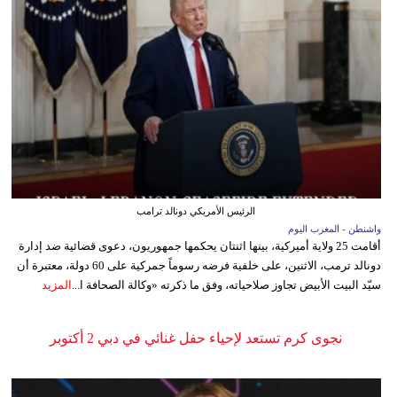
الرئيس الأمريكي دونالد ترامب
واشنطن - المغرب اليوم
أقامت 25 ولاية أميركية، بينها اثنتان يحكمها جمهوريون، دعوى قضائية ضد إدارة
دونالد ترمب، الاثنين، على خلفية فرضه رسوماً جمركية على 60 دولة، معتبرة أن
سيّد البيت الأبيض تجاوز صلاحياته، وفق ما ذكرته «وكالة الصحافة ا...
المزيد
نجوى كرم تستعد لإحياء حفل غنائي في دبي 2 أكتوبر