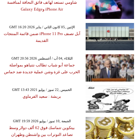
شاومي تستعد لهاتف فائق النحافة لمنافسة
iPhone Air وGalaxy Edge
GMT 16:20 2026 الإثنين ,05 كانون الثاني / يناير
آبل تصنف iPhone 11 Pro ضمن قائمة المنتجات
القديمة
GMT 20:56 2026 الثلاثاء ,04 آب / أغسطس
جماعة أبو شباب تطالب نتنياهو بمواصلة
الحرب على غزة وشن عملية جديدة ضد حماس
GMT 13:43 2021 الخميس ,22 تموز / يوليو
بريشة : سعيد الفرماوي
GMT 19:59 2026 الجمعة ,10 تموز / يوليو
بيتكوين تتماسك فوق 62 ألف دولار وسط
تصاعد التوترات بين واشنطن وطهران