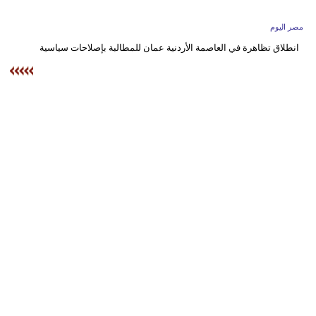
وسفر
مصر اليوم
ديكور
انطلاق تظاهرة في العاصمة الأردنية عمان للمطالبة بإصلاحات سياسية
أخبار
البرلمان
المغربي
إعلام
تعليم
مرأة
أزياء
إسلامية
علوم
وتكنولوجيا