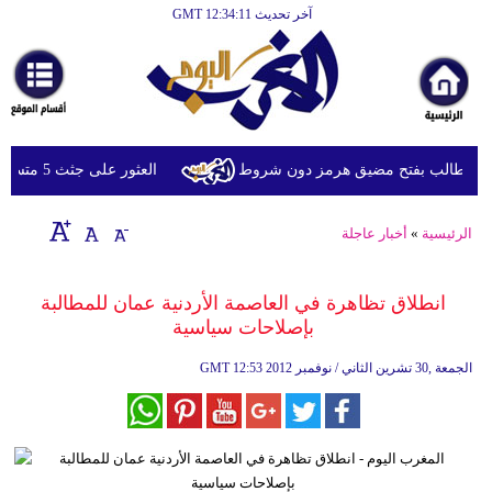
آخر تحديث GMT 12:34:11
الرئيسية
أخبارعاجلة
رياضة
ثقافة
 وتطالب بفتح مضيق هرمز دون شروط
العثور على جثث 5 متسلقين فُقدوا العام الماضي في النيبال
إقتصاد
الرئيسية
»
أخبار عاجلة
فن
وموسيقى
انطلاق تظاهرة في العاصمة الأردنية عمان للمطالبة
بإصلاحات سياسية
أزياء
12:53 2012 الجمعة ,30 تشرين الثاني / نوفمبر
GMT
صحة
وتغذية
سياحة