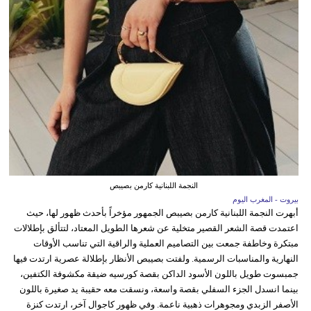
النجمة اللبنانية كارمن بصيبص
بيروت - المغرب اليوم
أبهرت النجمة اللبنانية كارمن بصيبص الجمهور مؤخراً بأحدث ظهور لها، حيث
اعتمدت قصة الشعر القصير متخلية عن شعرها الطويل المعتاد، لتتألق بإطلالات
مبتكرة وخاطفة جمعت بين التصاميم العملية والراقية التي تناسب الأوقات
النهارية والمناسبات الرسمية. ولفتت بصيبص الأنظار بإطلالة عصرية ارتدت فيها
جمبسوت طويل باللون الأسود الداكن بقصة كورسيه ضيقة مكشوفة الكتفين،
بينما انسدل الجزء السفلي بقصة واسعة، ونسقت معه حقيبة يد صغيرة باللون
الأصفر الزبدي ومجوهرات ذهبية ناعمة. وفي ظهور كاجوال آخر، ارتدت كنزة