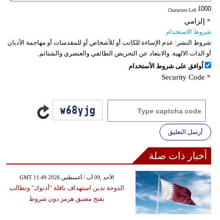
: Characters Left
*
إلزامي
شروط الاستخدام
شروط النشر:
عدم الإساءة للكاتب أو للأشخاص أو للمقدسات أو مهاجمة الأديان
أو الذات الالهية. والابتعاد عن التحريض الطائفي والعنصري والشتائم.
اُوافق على شروط الأستخدام
Security Code
*
أرسل التعليق
أخبار ذات صلة
GMT 11:49 2026 الأحد ,09 آب / أغسطس
الدوحة تدين استهداف ناقلة "أدنوك" وتطالب
بفتح مضيق هرمز دون شروط