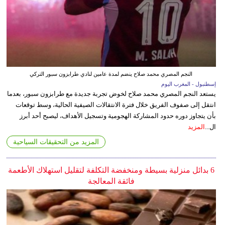
النجم المصري محمد صلاح ينضم لمدة عامين لنادي طرابزون سبور التركي
إسطنبول - المغرب اليوم
يستعد النجم المصري محمد صلاح لخوض تجربة جديدة مع طرابزون سبور، بعدما
انتقل إلى صفوف الفريق خلال فترة الانتقالات الصيفية الحالية، وسط توقعات
بأن يتجاوز دوره حدود المشاركة الهجومية وتسجيل الأهداف، ليصبح أحد أبرز
ال...
المزيد
المزيد من التحقيقات السياحية
6 بدائل منزلية بسيطة ومنخفضة التكلفة لتقليل استهلاك الأطعمة
فائقة المعالجة