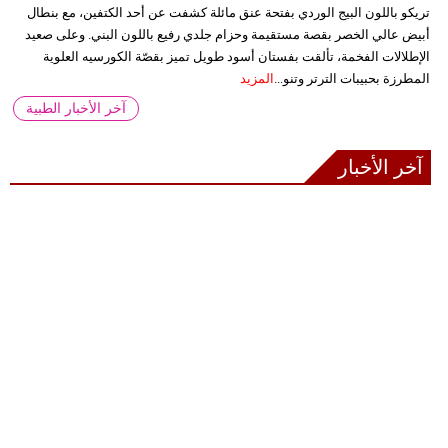
تريكو باللون البيج الوردي بفتحة عنق مائلة كشفت عن أحد الكتفين، مع بنطال
أبيض عالي الخصر بقصة مستقيمة وحزام جلدي رفيع باللون البني. وعلى صعيد
الإطلالات الفخمة، تألقت بفستان أسود طويل تميز بقصّة الكورسيه العلوية
المطرزة بحبيبات الترتر وتنو...
المزيد
آخر الأخبار الطبية
آخر الأخبار