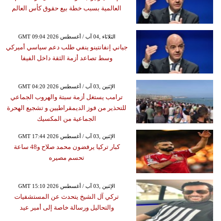
العالمية بسبب خطة بيع حقوق كأس العالم
GMT 09:04 2026 الثلاثاء ,04 آب / أغسطس
جياني إنفانتينو ينفي طلب دعم سياسي أميركي
وسط تصاعد أزمة الثقة داخل الفيفا
GMT 04:20 2026 الإثنين ,03 آب / أغسطس
ترامب يستغل أزمة سبتة والهروب الجماعي
للتحذير من فوز الديمقراطيين و تشجيع الهحرة
الجماعية من المكسيك
GMT 17:44 2026 الإثنين ,03 آب / أغسطس
كبار تركيا يرفضون محمد صلاح و48 ساعة
تحسم مصيره
GMT 15:10 2026 الإثنين ,03 آب / أغسطس
تركي آل الشيخ يتحدث عن المستشفيات
والتحاليل ورسالة خاصة إلى أمير عيد