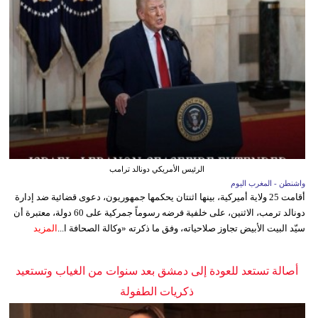
الرئيس الأمريكي دونالد ترامب
واشنطن - المغرب اليوم
أقامت 25 ولاية أميركية، بينها اثنتان يحكمها جمهوريون، دعوى قضائية ضد إدارة
دونالد ترمب، الاثنين، على خلفية فرضه رسوماً جمركية على 60 دولة، معتبرة أن
سيّد البيت الأبيض تجاوز صلاحياته، وفق ما ذكرته «وكالة الصحافة ا...
المزيد
أصالة تستعد للعودة إلى دمشق بعد سنوات من الغياب وتستعيد
ذكريات الطفولة