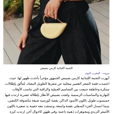
النجمة اللبنانية كارمن بصيبص
بيروت - المغرب اليوم
أبهرت النجمة اللبنانية كارمن بصيبص الجمهور مؤخراً بأحدث ظهور لها، حيث
اعتمدت قصة الشعر القصير متخلية عن شعرها الطويل المعتاد، لتتألق بإطلالات
مبتكرة وخاطفة جمعت بين التصاميم العملية والراقية التي تناسب الأوقات
النهارية والمناسبات الرسمية. ولفتت بصيبص الأنظار بإطلالة عصرية ارتدت فيها
جمبسوت طويل باللون الأسود الداكن بقصة كورسيه ضيقة مكشوفة الكتفين،
بينما انسدل الجزء السفلي بقصة واسعة، ونسقت معه حقيبة يد صغيرة باللون
الأصفر الزبدي ومجوهرات ذهبية ناعمة. وفي ظهور كاجوال آخر، ارتدت كنزة