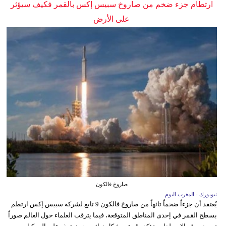
ارتطام جزء ضخم من صاروخ سبيس إكس بالقمر فكيف سيؤثر
على الأرض
صاروخ فالكون
نيويورك - المغرب اليوم
يُعتقد أن جزءاً ضخماً تائهاً من صاروخ فالكون 9 تابع لشركة سبيس إكس ارتطم
بسطح القمر في إحدى المناطق المتوقعة، فيما يترقب العلماء حول العالم صوراً