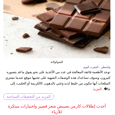
الشوكولاتة
واشنطن - المغرب اليوم
توجد الأطعمة فائقة المعالجة في عدد من الأغذية على نحو يفوق ما قد يتصوره
كثيرون، وسوف تساعدك هذه الوصفات الشهية على تجنبها.نتوقع عندما نشتري
المثلجات أنها تتكون من خليط لذيذ وغني بالدهون، كالكريمة أو الحليب، إلى
جا�...
المزيد
المزيد من التحقيقات السياحية
أحدث إطلالات كارمن بصيبص شعر قصير واختيارات مبتكرة
للأزياء