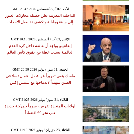
GMT 23:47 2026 الأحد ,02 آب / أغسطس
الداخلية المغربية تعلن حصيلة محاولات العبور
إلى سبتة ومليلية وتكشف تفاصيل الأحداث
GMT 10:18 2026 الإثنين ,03 آب / أغسطس
إنفانتينو يواجه أزمة ثقة داخل كرة القدم
العالمية بسبب خطة بيع حقوق كأس العالم
GMT 20:38 2026 الجمعة ,31 تموز / يوليو
ماسك ينفي تقريراً عن فصل أعمال تسلا في
الصين تمهيداً لاندماجها مع سبيس إكس
GMT 21:25 2026 الثلاثاء ,21 تموز / يوليو
الولايات المتحدة تفرض رسوماً جمركية جديدة
على نحو 60 اقتصاداً
GMT 11:10 2026 الثلاثاء ,23 حزيران / يونيو