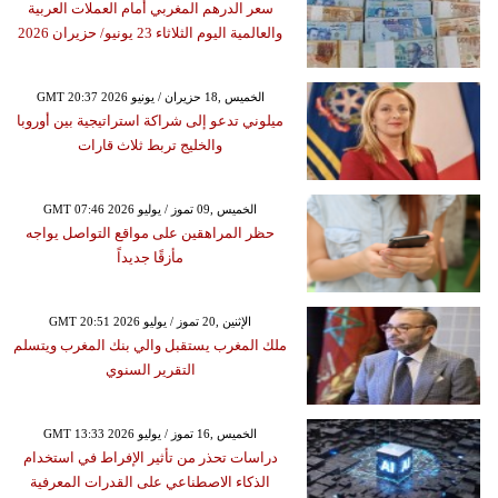
سعر الدرهم المغربي أمام العملات العربية
والعالمية اليوم الثلاثاء 23 يونيو/ حزيران 2026
GMT 20:37 2026 الخميس ,18 حزيران / يونيو
ميلوني تدعو إلى شراكة استراتيجية بين أوروبا
والخليج تربط ثلاث قارات
GMT 07:46 2026 الخميس ,09 تموز / يوليو
حظر المراهقين على مواقع التواصل يواجه
مأزقًا جديداً
GMT 20:51 2026 الإثنين ,20 تموز / يوليو
ملك المغرب يستقبل والي بنك المغرب ويتسلم
التقرير السنوي
GMT 13:33 2026 الخميس ,16 تموز / يوليو
دراسات تحذر من تأثير الإفراط في استخدام
الذكاء الاصطناعي على القدرات المعرفية