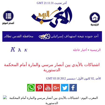
آخر تحديث GMT 21:11:31
الرئيسية
أخبارعاجلة
رياضة
ثقافة
ة أحد جنوده نتيجة استهداف إسرائيلي
محافظة القدس تطالب بتحرك 
إقتصاد
الرئيسية
»
أخبار عاجلة
فن
وموسيقى
اشتباكات بالأيدي بين أنصار مرسي والمارة أمام المحكمة
الدستورية
أزياء
03:18 2012 الأحد ,02 كانون الأول / ديسمبر
GMT
صحة
وتغذية
سياحة