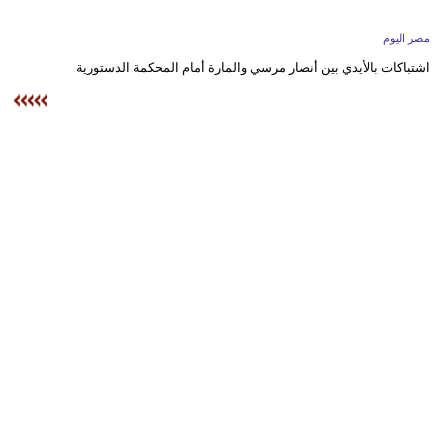
وسفر
مصر اليوم
ديكور
اشتباكات بالأيدي بين أنصار مرسي والمارة أمام المحكمة الدستورية
أخبار
البرلمان
المغربي
إعلام
تعليم
مرأة
أزياء
إسلامية
علوم
وتكنولوجيا