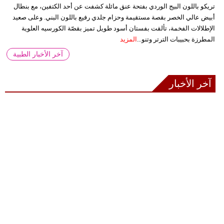
تريكو باللون البيج الوردي بفتحة عنق مائلة كشفت عن أحد الكتفين، مع بنطال
أبيض عالي الخصر بقصة مستقيمة وحزام جلدي رفيع باللون البني. وعلى صعيد
الإطلالات الفخمة، تألقت بفستان أسود طويل تميز بقصّة الكورسيه العلوية
المطرزة بحبيبات الترتر وتنو...
المزيد
آخر الأخبار الطبية
آخر الأخبار