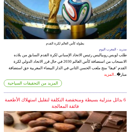
بطولة كأس العالم لكرة القدم
مدريد - المغرب اليوم
طلب لويس روبياليس رئيس الاتحاد الإسباني لكرة القدم السابق من بلاده
الانسحاب من استضافة كأس العالم 2030 في حال قرر الاتحاد الدولي لكرة
القدم "فيفا" منح ملعب الحسن الثاني في الدار البيضاء المغربية حق استضافة
مبار�...
المزيد
المزيد من التحقيقات السياحية
6 بدائل منزلية بسيطة ومنخفضة التكلفة لتقليل استهلاك الأطعمة
فائقة المعالجة