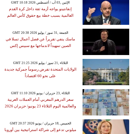
GMT 10:18 2026 الإثنين ,03 آب / أغسطس
إنفانتينو يواجه أزمة ثقة داخل كرة القدم
العالمية بسبب خطة بيع حقوق كأس العالم
GMT 20:38 2026 الجمعة ,31 تموز / يوليو
ماسك ينفي تقريراً عن فصل أعمال تسلا في
الصين تمهيداً لاندماجها مع سبيس إكس
GMT 21:25 2026 الثلاثاء ,21 تموز / يوليو
الولايات المتحدة تفرض رسوماً جمركية جديدة
على نحو 60 اقتصاداً
GMT 11:10 2026 الثلاثاء ,23 حزيران / يونيو
سعر الدرهم المغربي أمام العملات العربية
والعالمية اليوم الثلاثاء 23 يونيو/ حزيران 2026
GMT 20:37 2026 الخميس ,18 حزيران / يونيو
ميلوني تدعو إلى شراكة استراتيجية بين أوروبا