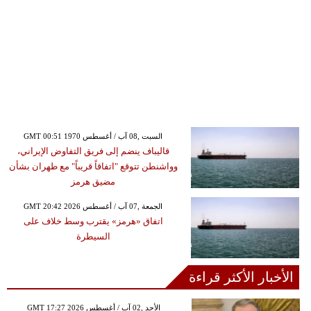
GMT 00:51 1970 السبت ,08 آب / أغسطس
قاليباف ينضم إلى فريق التفاوض الإيراني،
وواشنطن تتوقع "اتفاقاً قريباً" مع طهران بشأن
مضيق هرمز
GMT 20:42 2026 الجمعة ,07 آب / أغسطس
اتفاق «هرمز» يقترب وسط خلاف على
السيطرة
الأخبار الأكثر قراءة
GMT 17:27 2026 الأحد ,02 آب / أغسطس