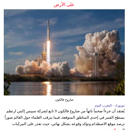
على الأرض
صاروخ فالكون
نيويورك - المغرب اليوم
يُعتقد أن جزءاً ضخماً تائهاً من صاروخ فالكون 9 تابع لشركة سبيس إكس ارتطم
بسطح القمر في إحدى المناطق المتوقعة، فيما يترقب العلماء حول العالم صوراً
ترصد موقع الاصطدام وتؤكد وقوعه بشكل نهائي، حيث تعذر على المركبات