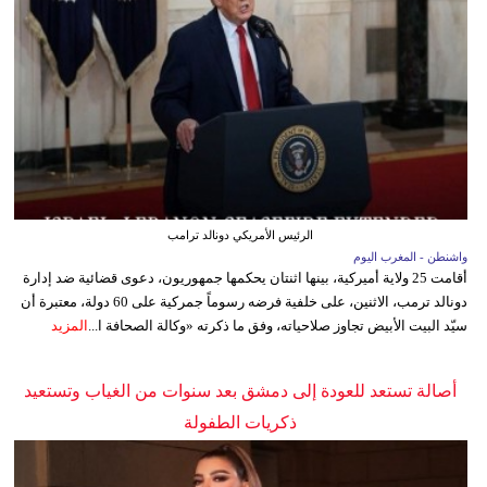
الرئيس الأمريكي دونالد ترامب
واشنطن - المغرب اليوم
أقامت 25 ولاية أميركية، بينها اثنتان يحكمها جمهوريون، دعوى قضائية ضد إدارة
دونالد ترمب، الاثنين، على خلفية فرضه رسوماً جمركية على 60 دولة، معتبرة أن
سيّد البيت الأبيض تجاوز صلاحياته، وفق ما ذكرته «وكالة الصحافة ا...
المزيد
أصالة تستعد للعودة إلى دمشق بعد سنوات من الغياب وتستعيد
ذكريات الطفولة