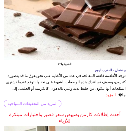
الشوكولاتة
واشنطن - المغرب اليوم
توجد الأطعمة فائقة المعالجة في عدد من الأغذية على نحو يفوق ما قد يتصوره
كثيرون، وسوف تساعدك هذه الوصفات الشهية على تجنبها.نتوقع عندما نشتري
المثلجات أنها تتكون من خليط لذيذ وغني بالدهون، كالكريمة أو الحليب، إلى
جا�...
المزيد
المزيد من التحقيقات السياحية
أحدث إطلالات كارمن بصيبص شعر قصير واختيارات مبتكرة
للأزياء