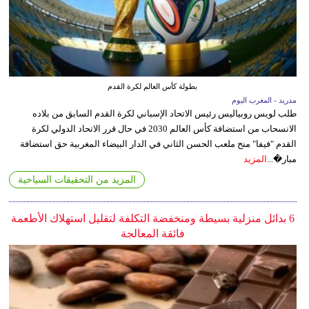
بطولة كأس العالم لكرة القدم
مدريد - المغرب اليوم
طلب لويس روبياليس رئيس الاتحاد الإسباني لكرة القدم السابق من بلاده
الانسحاب من استضافة كأس العالم 2030 في حال قرر الاتحاد الدولي لكرة
القدم "فيفا" منح ملعب الحسن الثاني في الدار البيضاء المغربية حق استضافة
مبار�...
المزيد
المزيد من التحقيقات السياحية
6 بدائل منزلية بسيطة ومنخفضة التكلفة لتقليل استهلاك الأطعمة
فائقة المعالجة