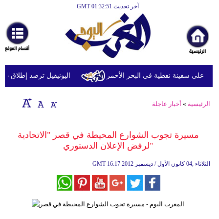
آخر تحديث GMT 01:32:51
الرئيسية
أخبارعاجلة
رياضة
ثقافة
 على سفينة نفطية في البحر الأحمر
اليونيفيل ترصد إطلاق 113 مقذوفا إسرائيليا على لبنان خلال يوم واحد
إقتصاد
الرئيسية
»
أخبار عاجلة
فن
وموسيقى
مسيرة تجوب الشوارع المحيطة في قصر "الاتحادية
"لرفض الإعلان الدستوري
أزياء
16:17 2012 الثلاثاء ,04 كانون الأول / ديسمبر
GMT
صحة
وتغذية
سياحة