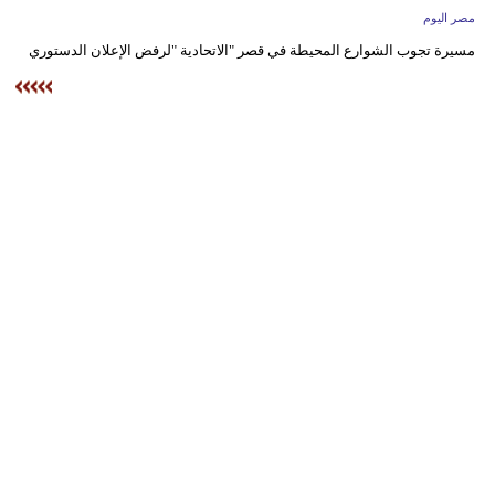
وسفر
مصر اليوم
مسيرة تجوب الشوارع المحيطة في قصر "الاتحادية "لرفض الإعلان الدستوري
ديكور
أخبار
البرلمان
المغربي
إعلام
تعليم
مرأة
أزياء
إسلامية
علوم
وتكنولوجيا