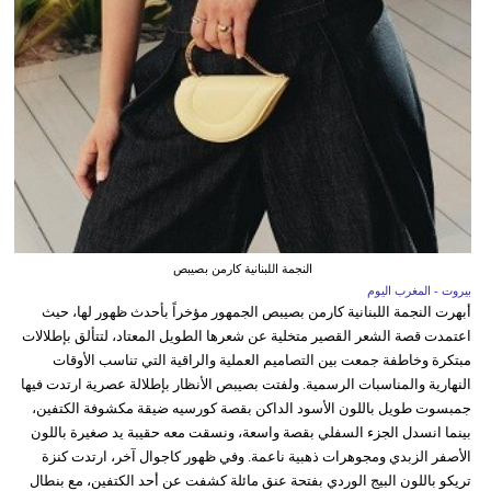
النجمة اللبنانية كارمن بصيبص
بيروت - المغرب اليوم
أبهرت النجمة اللبنانية كارمن بصيبص الجمهور مؤخراً بأحدث ظهور لها، حيث
اعتمدت قصة الشعر القصير متخلية عن شعرها الطويل المعتاد، لتتألق بإطلالات
مبتكرة وخاطفة جمعت بين التصاميم العملية والراقية التي تناسب الأوقات
النهارية والمناسبات الرسمية. ولفتت بصيبص الأنظار بإطلالة عصرية ارتدت فيها
جمبسوت طويل باللون الأسود الداكن بقصة كورسيه ضيقة مكشوفة الكتفين،
بينما انسدل الجزء السفلي بقصة واسعة، ونسقت معه حقيبة يد صغيرة باللون
الأصفر الزبدي ومجوهرات ذهبية ناعمة. وفي ظهور كاجوال آخر، ارتدت كنزة
تريكو باللون البيج الوردي بفتحة عنق مائلة كشفت عن أحد الكتفين، مع بنطال