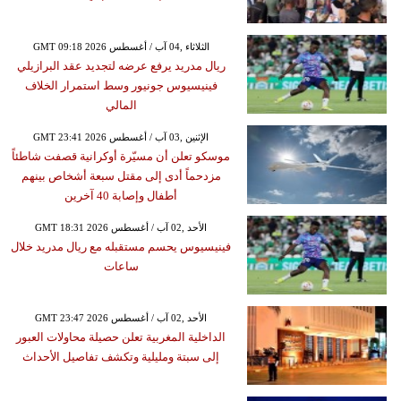
GMT 09:18 2026 الثلاثاء ,04 آب / أغسطس
ريال مدريد يرفع عرضه لتجديد عقد البرازيلي
فينيسيوس جونيور وسط استمرار الخلاف
المالي
GMT 23:41 2026 الإثنين ,03 آب / أغسطس
موسكو تعلن أن مسيّرة أوكرانية قصفت شاطئاً
مزدحماً أدى إلى مقتل سبعة أشخاص بينهم
أطفال وإصابة 40 آخرين
GMT 18:31 2026 الأحد ,02 آب / أغسطس
فينيسيوس يحسم مستقبله مع ريال مدريد خلال
ساعات
GMT 23:47 2026 الأحد ,02 آب / أغسطس
الداخلية المغربية تعلن حصيلة محاولات العبور
إلى سبتة ومليلية وتكشف تفاصيل الأحداث