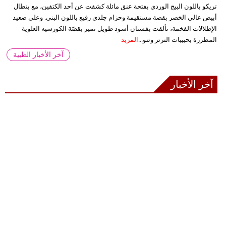
تريكو باللون البيج الوردي بفتحة عنق مائلة كشفت عن أحد الكتفين، مع بنطال
أبيض عالي الخصر بقصة مستقيمة وحزام جلدي رفيع باللون البني. وعلى صعيد
الإطلالات الفخمة، تألقت بفستان أسود طويل تميز بقصّة الكورسيه العلوية
المطرزة بحبيبات الترتر وتنو...
المزيد
آخر الأخبار الطبية
آخر الأخبار