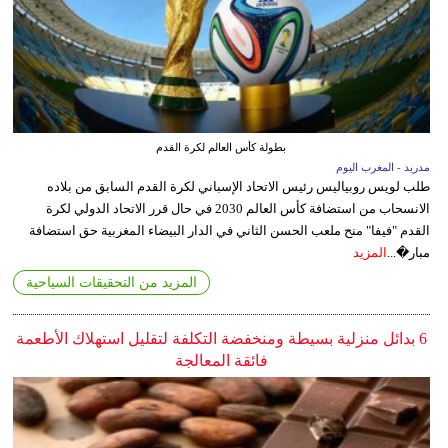
بطولة كأس العالم لكرة القدم
مدريد - المغرب اليوم
طلب لويس روبياليس رئيس الاتحاد الإسباني لكرة القدم السابق من بلاده
الانسحاب من استضافة كأس العالم 2030 في حال قرر الاتحاد الدولي لكرة
القدم "فيفا" منح ملعب الحسن الثاني في الدار البيضاء المغربية حق استضافة
مبار�...
المزيد
المزيد من التحقيقات السياحية
6 بدائل منزلية بسيطة ومنخفضة التكلفة لتقليل استهلاك الأطعمة
فائقة المعالجة