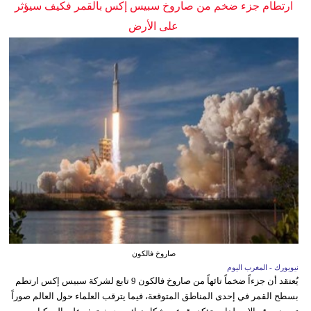
ارتطام جزء ضخم من صاروخ سبيس إكس بالقمر فكيف سيؤثر
على الأرض
صاروخ فالكون
نيويورك - المغرب اليوم
يُعتقد أن جزءاً ضخماً تائهاً من صاروخ فالكون 9 تابع لشركة سبيس إكس ارتطم
بسطح القمر في إحدى المناطق المتوقعة، فيما يترقب العلماء حول العالم صوراً