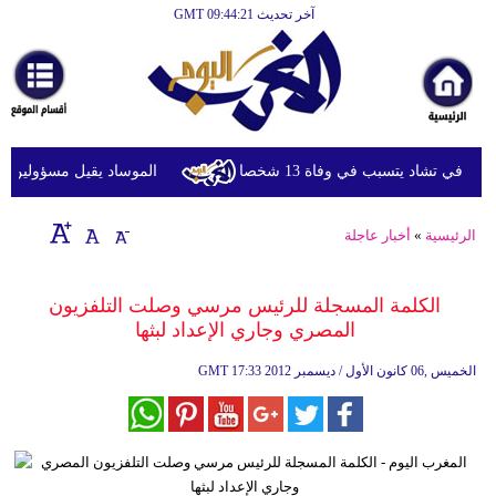
آخر تحديث GMT 09:44:21
الرئيسية
أخبارعاجلة
رياضة
ثقافة
في تشاد يتسبب في وفاة 13 شخصا
الموساد يقيل مسؤولين بارزي
إقتصاد
الرئيسية
»
أخبار عاجلة
فن
وموسيقى
الكلمة المسجلة للرئيس مرسي وصلت التلفزيون
المصري وجاري الإعداد لبثها
أزياء
17:33 2012 الخميس ,06 كانون الأول / ديسمبر
GMT
صحة
وتغذية
سياحة