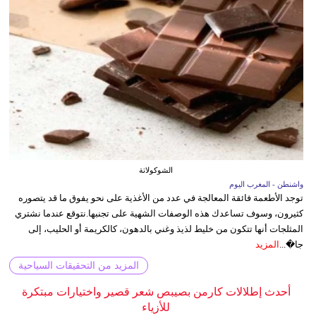
الشوكولاتة
واشنطن - المغرب اليوم
توجد الأطعمة فائقة المعالجة في عدد من الأغذية على نحو يفوق ما قد يتصوره
كثيرون، وسوف تساعدك هذه الوصفات الشهية على تجنبها.نتوقع عندما نشتري
المثلجات أنها تتكون من خليط لذيذ وغني بالدهون، كالكريمة أو الحليب، إلى
جا�...
المزيد
المزيد من التحقيقات السياحية
أحدث إطلالات كارمن بصيبص شعر قصير واختيارات مبتكرة
للأزياء