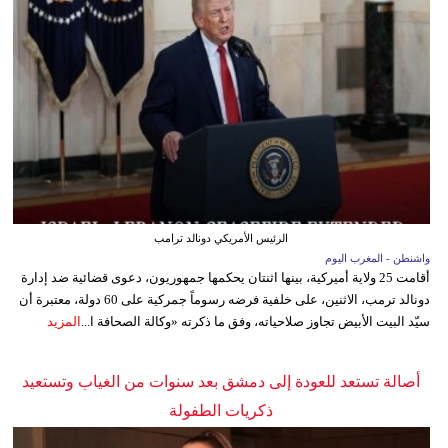
الرئيس الأمريكي دونالد ترامب
واشنطن - المغرب اليوم
أقامت 25 ولاية أميركية، بينها اثنتان يحكمها جمهوريون، دعوى قضائية ضد إدارة
دونالد ترمب، الاثنين، على خلفية فرضه رسوماً جمركية على 60 دولة، معتبرة أن
سيّد البيت الأبيض تجاوز صلاحياته، وفق ما ذكرته «وكالة الصحافة ا...
المزيد
أصالة تستعد للعودة إلى دمشق بعد سنوات من الغياب وتستعيد
ذكريات الطفولة