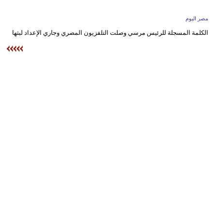
وسفر
مصر اليوم
ديكور
الكلمة المسجلة للرئيس مرسي وصلت التلفزيون المصري وجاري الإعداد لبثها
أخبار
البرلمان
المغربي
إعلام
تعليم
مرأة
أزياء
إسلامية
علوم
وتكنولوجيا