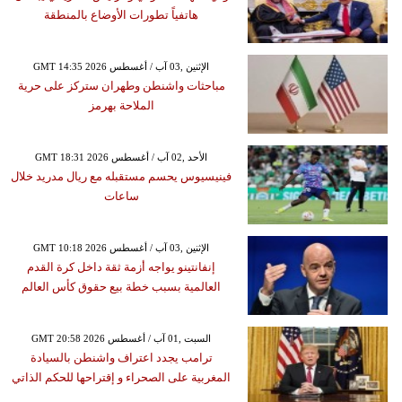
هاتفياً تطورات الأوضاع بالمنطقة
GMT 14:35 2026 الإثنين ,03 آب / أغسطس
مباحثات واشنطن وطهران ستركز على حرية
الملاحة بهرمز
GMT 18:31 2026 الأحد ,02 آب / أغسطس
فينيسيوس يحسم مستقبله مع ريال مدريد خلال
ساعات
GMT 10:18 2026 الإثنين ,03 آب / أغسطس
إنفانتينو يواجه أزمة ثقة داخل كرة القدم
العالمية بسبب خطة بيع حقوق كأس العالم
GMT 20:58 2026 السبت ,01 آب / أغسطس
ترامب يجدد اعتراف واشنطن بالسيادة
المغربية على الصحراء و إقتراحها للحكم الذاتي