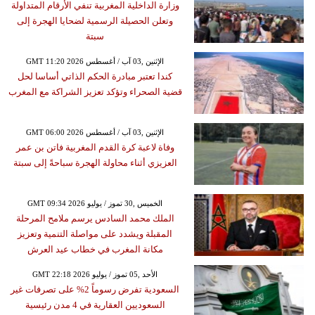
وزارة الداخلية المغربية تنفي الأرقام المتداولة
وتعلن الحصيلة الرسمية لضحايا الهجرة إلى
سبتة
GMT 11:20 2026 الإثنين ,03 آب / أغسطس
كندا تعتبر مبادرة الحكم الذاتي أساسا لحل
قضية الصحراء وتؤكد تعزيز الشراكة مع المغرب
GMT 06:00 2026 الإثنين ,03 آب / أغسطس
وفاة لاعبة كرة القدم المغربية فاتن بن عمر
العزيزي أثناء محاولة الهجرة سباحةً إلى سبتة
GMT 09:34 2026 الخميس ,30 تموز / يوليو
الملك محمد السادس يرسم ملامح المرحلة
المقبلة ويشدد على مواصلة التنمية وتعزيز
مكانة المغرب في خطاب عيد العرش
GMT 22:18 2026 الأحد ,05 تموز / يوليو
السعودية تفرض رسوماً 2% على تصرفات غير
السعوديين العقارية في 4 مدن رئيسية