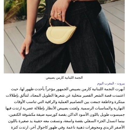
النجمة اللبنانية كارمن بصيبص
بيروت - المغرب اليوم
أبهرت النجمة اللبنانية كارمن بصيبص الجمهور مؤخراً بأحدث ظهور لها، حيث
اعتمدت قصة الشعر القصير متخلية عن شعرها الطويل المعتاد، لتتألق بإطلالات
مبتكرة وخاطفة جمعت بين التصاميم العملية والراقية التي تناسب الأوقات
النهارية والمناسبات الرسمية. ولفتت بصيبص الأنظار بإطلالة عصرية ارتدت فيها
جمبسوت طويل باللون الأسود الداكن بقصة كورسيه ضيقة مكشوفة الكتفين،
بينما انسدل الجزء السفلي بقصة واسعة، ونسقت معه حقيبة يد صغيرة باللون
الأصفر الزبدي ومجوهرات ذهبية ناعمة. وفي ظهور كاجوال آخر، ارتدت كنزة