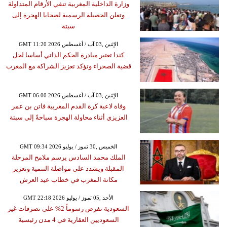
وزارة الداخلية المغربية تنفي الأرقام المتداولة
وتعلن الحصيلة الرسمية لضحايا الهجرة إلى
سبتة
GMT 11:20 2026 الإثنين ,03 آب / أغسطس
كندا تعتبر مبادرة الحكم الذاتي أساسا لحل
قضية الصحراء وتؤكد تعزيز الشراكة مع المغرب
GMT 06:00 2026 الإثنين ,03 آب / أغسطس
وفاة لاعبة كرة القدم المغربية فاتن بن عمر
العزيزي أثناء محاولة الهجرة سباحةً إلى سبتة
GMT 09:34 2026 الخميس ,30 تموز / يوليو
الملك محمد السادس يرسم ملامح المرحلة
المقبلة ويشدد على مواصلة التنمية وتعزيز
مكانة المغرب في خطاب عيد العرش
GMT 22:18 2026 الأحد ,05 تموز / يوليو
السعودية تفرض رسوماً 2% على تصرفات غير
السعوديين العقارية في 4 مدن رئيسية