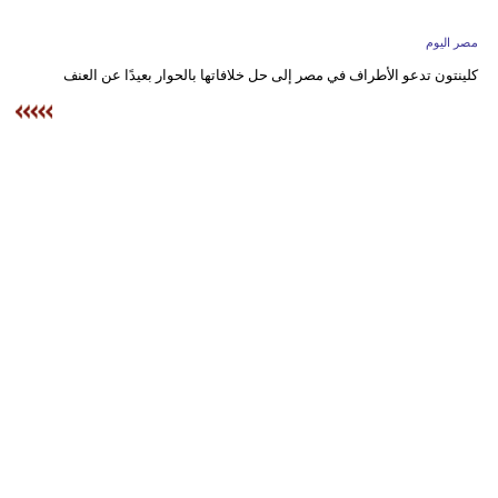
وسفر
مصر اليوم
ديكور
كلينتون تدعو الأطراف في مصر إلى حل خلافاتها بالحوار بعيدًا عن العنف
أخبار
البرلمان
المغربي
إعلام
تعليم
مرأة
أزياء
إسلامية
علوم
وتكنولوجيا