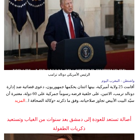
الرئيس الأمريكي دونالد ترامب
واشنطن - المغرب اليوم
أقامت 25 ولاية أميركية، بينها اثنتان يحكمها جمهوريون، دعوى قضائية ضد إدارة
دونالد ترمب، الاثنين، على خلفية فرضه رسوماً جمركية على 60 دولة، معتبرة أن
سيّد البيت الأبيض تجاوز صلاحياته، وفق ما ذكرته «وكالة الصحافة ا...
المزيد
أصالة تستعد للعودة إلى دمشق بعد سنوات من الغياب وتستعيد
ذكريات الطفولة