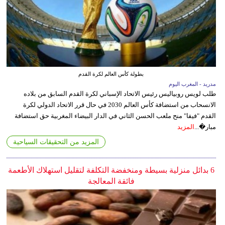
بطولة كأس العالم لكرة القدم
مدريد - المغرب اليوم
طلب لويس روبياليس رئيس الاتحاد الإسباني لكرة القدم السابق من بلاده
الانسحاب من استضافة كأس العالم 2030 في حال قرر الاتحاد الدولي لكرة
القدم "فيفا" منح ملعب الحسن الثاني في الدار البيضاء المغربية حق استضافة
مبار�...
المزيد
المزيد من التحقيقات السياحية
6 بدائل منزلية بسيطة ومنخفضة التكلفة لتقليل استهلاك الأطعمة
فائقة المعالجة