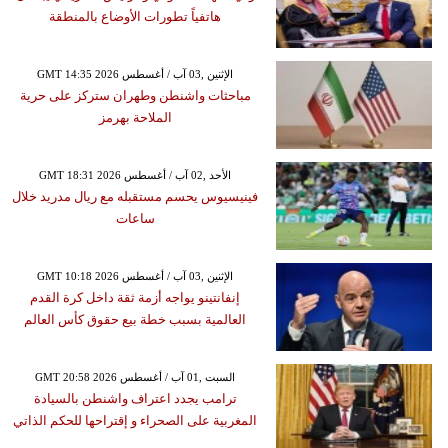
هاتفياً تطورات الأوضاع بالمنطقة
GMT 14:35 2026 الإثنين ,03 آب / أغسطس
مباحثات واشنطن وطهران ستركز على حرية
الملاحة بهرمز
GMT 18:31 2026 الأحد ,02 آب / أغسطس
فينيسيوس يحسم مستقبله مع ريال مدريد خلال
ساعات
GMT 10:18 2026 الإثنين ,03 آب / أغسطس
إنفانتينو يواجه أزمة ثقة داخل كرة القدم
العالمية بسبب خطة بيع حقوق كأس العالم
GMT 20:58 2026 السبت ,01 آب / أغسطس
ترامب يجدد اعتراف واشنطن بالسيادة
المغربية على الصحراء و إقتراحها للحكم الذاتي