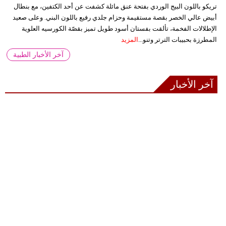
تريكو باللون البيج الوردي بفتحة عنق مائلة كشفت عن أحد الكتفين، مع بنطال
أبيض عالي الخصر بقصة مستقيمة وحزام جلدي رفيع باللون البني. وعلى صعيد
الإطلالات الفخمة، تألقت بفستان أسود طويل تميز بقصّة الكورسيه العلوية
المطرزة بحبيبات الترتر وتنو...
المزيد
آخر الأخبار الطبية
آخر الأخبار