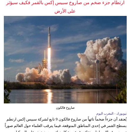
ارتطام جزء ضخم من صاروخ سبيس إكس بالقمر فكيف سيؤثر
على الأرض
صاروخ فالكون
نيويورك - المغرب اليوم
يُعتقد أن جزءاً ضخماً تائهاً من صاروخ فالكون 9 تابع لشركة سبيس إكس ارتطم
بسطح القمر في إحدى المناطق المتوقعة، فيما يترقب العلماء حول العالم صوراً