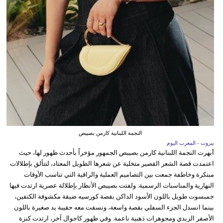
النجمة اللبنانية كارمن بصيبص
بيروت - المغرب اليوم
أبهرت النجمة اللبنانية كارمن بصيبص الجمهور مؤخراً بأحدث ظهور لها، حيث
اعتمدت قصة الشعر القصير متخلية عن شعرها الطويل المعتاد، لتتألق بإطلالات
مبتكرة وخاطفة جمعت بين التصاميم العملية والراقية التي تناسب الأوقات
النهارية والمناسبات الرسمية. ولفتت بصيبص الأنظار بإطلالة عصرية ارتدت فيها
جمبسوت طويل باللون الأسود الداكن بقصة كورسيه ضيقة مكشوفة الكتفين،
بينما انسدل الجزء السفلي بقصة واسعة، ونسقت معه حقيبة يد صغيرة باللون
الأصفر الزبدي ومجوهرات ذهبية ناعمة. وفي ظهور كاجوال آخر، ارتدت كنزة