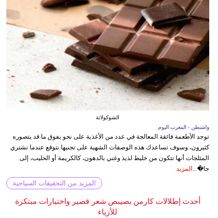
الشوكولاتة
واشنطن - المغرب اليوم
توجد الأطعمة فائقة المعالجة في عدد من الأغذية على نحو يفوق ما قد يتصوره
كثيرون، وسوف تساعدك هذه الوصفات الشهية على تجنبها.نتوقع عندما نشتري
المثلجات أنها تتكون من خليط لذيذ وغني بالدهون، كالكريمة أو الحليب، إلى
جا�...
المزيد
المزيد من التحقيقات السياحية
أحدث إطلالات كارمن بصيبص شعر قصير واختيارات مبتكرة
للأزياء