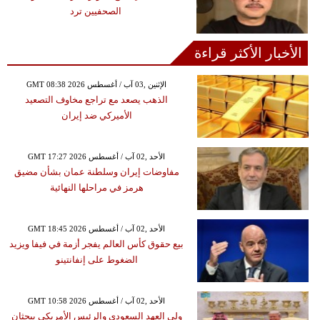
الصحفيين ترد
الأخبار الأكثر قراءة
GMT 08:38 2026 الإثنين ,03 آب / أغسطس
الذهب يصعد مع تراجع مخاوف التصعيد
الأميركي ضد إيران
GMT 17:27 2026 الأحد ,02 آب / أغسطس
مفاوضات إيران وسلطنة عمان بشأن مضيق
هرمز في مراحلها النهائية
GMT 18:45 2026 الأحد ,02 آب / أغسطس
بيع حقوق كأس العالم يفجر أزمة في فيفا ويزيد
الضغوط على إنفانتينو
GMT 10:58 2026 الأحد ,02 آب / أغسطس
ولي العهد السعودي والرئيس الأمريكي يبحثان