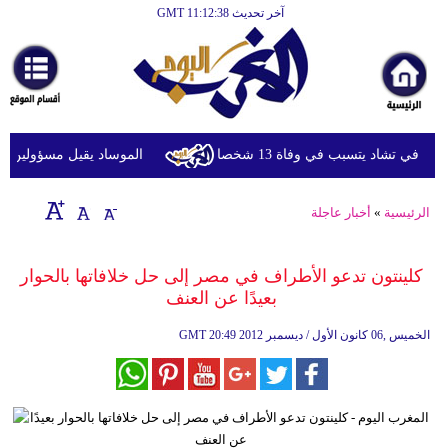
آخر تحديث GMT 11:12:38
الرئيسية
أخبارعاجلة
رياضة
ثقافة
ي تشاد يتسبب في وفاة 13 شخصا
الموساد يقيل مسؤولين بارزين
إقتصاد
الرئيسية
»
أخبار عاجلة
فن
وموسيقى
كلينتون تدعو الأطراف في مصر إلى حل خلافاتها بالحوار
بعيدًا عن العنف
أزياء
20:49 2012 الخميس ,06 كانون الأول / ديسمبر
GMT
صحة
وتغذية
سياحة