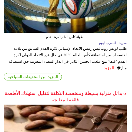
بطولة كأس العالم لكرة القدم
مدريد - المغرب اليوم
طلب لويس روبياليس رئيس الاتحاد الإسباني لكرة القدم السابق من بلاده
الانسحاب من استضافة كأس العالم 2030 في حال قرر الاتحاد الدولي لكرة
القدم "فيفا" منح ملعب الحسن الثاني في الدار البيضاء المغربية حق استضافة
مبار�...
المزيد
المزيد من التحقيقات السياحية
6 بدائل منزلية بسيطة ومنخفضة التكلفة لتقليل استهلاك الأطعمة
فائقة المعالجة