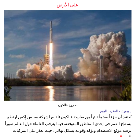
على الأرض
صاروخ فالكون
نيويورك - المغرب اليوم
يُعتقد أن جزءاً ضخماً تائهاً من صاروخ فالكون 9 تابع لشركة سبيس إكس ارتطم
بسطح القمر في إحدى المناطق المتوقعة، فيما يترقب العلماء حول العالم صوراً
ترصد موقع الاصطدام وتؤكد وقوعه بشكل نهائي، حيث تعذر على المركبات