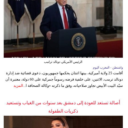
الرئيس الأمريكي دونالد ترامب
واشنطن - المغرب اليوم
أقامت 25 ولاية أميركية، بينها اثنتان يحكمها جمهوريون، دعوى قضائية ضد إدارة
دونالد ترمب، الاثنين، على خلفية فرضه رسوماً جمركية على 60 دولة، معتبرة أن
سيّد البيت الأبيض تجاوز صلاحياته، وفق ما ذكرته «وكالة الصحافة ا...
المزيد
أصالة تستعد للعودة إلى دمشق بعد سنوات من الغياب وتستعيد
ذكريات الطفولة