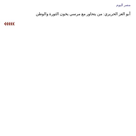
وسفر
مصر اليوم
أبو العز الحريري: من يتحاور مع مرسي يخون الثورة والوطن
ديكور
أخبار
البرلمان
المغربي
إعلام
تعليم
مرأة
أزياء
إسلامية
علوم
وتكنولوجيا