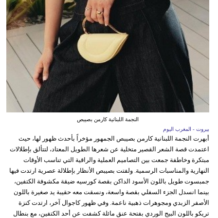
النجمة اللبنانية كارمن بصيبص
بيروت - المغرب اليوم
أبهرت النجمة اللبنانية كارمن بصيبص الجمهور مؤخراً بأحدث ظهور لها، حيث
اعتمدت قصة الشعر القصير متخلية عن شعرها الطويل المعتاد، لتتألق بإطلالات
مبتكرة وخاطفة جمعت بين التصاميم العملية والراقية التي تناسب الأوقات
النهارية والمناسبات الرسمية. ولفتت بصيبص الأنظار بإطلالة عصرية ارتدت فيها
جمبسوت طويل باللون الأسود الداكن بقصة كورسيه ضيقة مكشوفة الكتفين،
بينما انسدل الجزء السفلي بقصة واسعة، ونسقت معه حقيبة يد صغيرة باللون
الأصفر الزبدي ومجوهرات ذهبية ناعمة. وفي ظهور كاجوال آخر، ارتدت كنزة
تريكو باللون البيج الوردي بفتحة عنق مائلة كشفت عن أحد الكتفين، مع بنطال