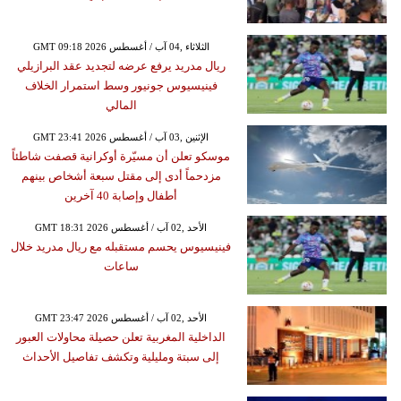
GMT 09:18 2026 الثلاثاء ,04 آب / أغسطس
ريال مدريد يرفع عرضه لتجديد عقد البرازيلي
فينيسيوس جونيور وسط استمرار الخلاف
المالي
GMT 23:41 2026 الإثنين ,03 آب / أغسطس
موسكو تعلن أن مسيّرة أوكرانية قصفت شاطئاً
مزدحماً أدى إلى مقتل سبعة أشخاص بينهم
أطفال وإصابة 40 آخرين
GMT 18:31 2026 الأحد ,02 آب / أغسطس
فينيسيوس يحسم مستقبله مع ريال مدريد خلال
ساعات
GMT 23:47 2026 الأحد ,02 آب / أغسطس
الداخلية المغربية تعلن حصيلة محاولات العبور
إلى سبتة ومليلية وتكشف تفاصيل الأحداث