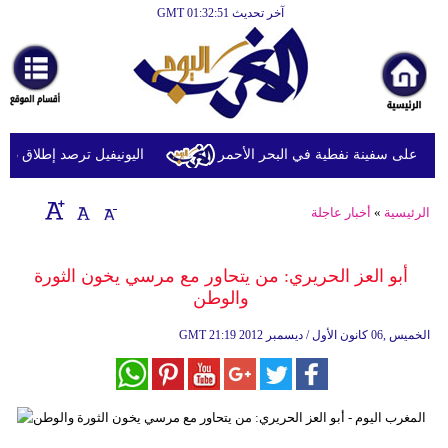
آخر تحديث GMT 01:32:51
الرئيسية
أخبارعاجلة
رياضة
ثقافة
 على سفينة نفطية في البحر الأحمر
اليونيفيل ترصد إطلاق 113 مقذوفا إسرائيليا على لبنان خلال يوم واحد
إقتصاد
الرئيسية
»
أخبار عاجلة
فن
وموسيقى
أبو العز الحريري: من يتحاور مع مرسي يخون الثورة
والوطن
أزياء
21:19 2012 الخميس ,06 كانون الأول / ديسمبر
GMT
صحة
وتغذية
سياحة