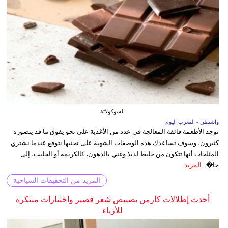
الشوكولاتة
واشنطن - المغرب اليوم
توجد الأطعمة فائقة المعالجة في عدد من الأغذية على نحو يفوق ما قد يتصوره
كثيرون، وسوف تساعدك هذه الوصفات الشهية على تجنبها.نتوقع عندما نشتري
المثلجات أنها تتكون من خليط لذيذ وغني بالدهون، كالكريمة أو الحليب، إلى
جا�...
المزيد
المزيد من التحقيقات السياحية
أحدث إطلالات كارمن بصيبص شعر قصير واختيارات مبتكرة
للأزياء