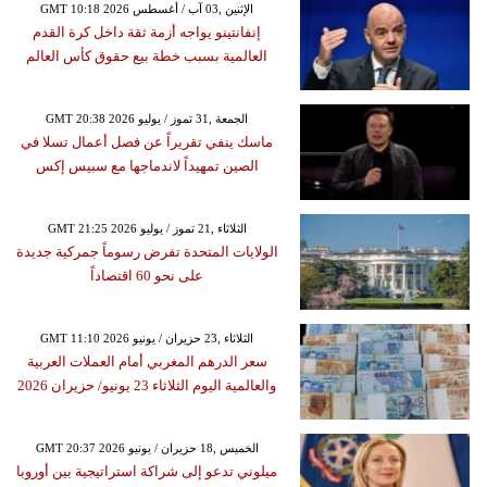
GMT 10:18 2026 الإثنين ,03 آب / أغسطس
إنفانتينو يواجه أزمة ثقة داخل كرة القدم
العالمية بسبب خطة بيع حقوق كأس العالم
GMT 20:38 2026 الجمعة ,31 تموز / يوليو
ماسك ينفي تقريراً عن فصل أعمال تسلا في
الصين تمهيداً لاندماجها مع سبيس إكس
GMT 21:25 2026 الثلاثاء ,21 تموز / يوليو
الولايات المتحدة تفرض رسوماً جمركية جديدة
على نحو 60 اقتصاداً
GMT 11:10 2026 الثلاثاء ,23 حزيران / يونيو
سعر الدرهم المغربي أمام العملات العربية
والعالمية اليوم الثلاثاء 23 يونيو/ حزيران 2026
GMT 20:37 2026 الخميس ,18 حزيران / يونيو
ميلوني تدعو إلى شراكة استراتيجية بين أوروبا