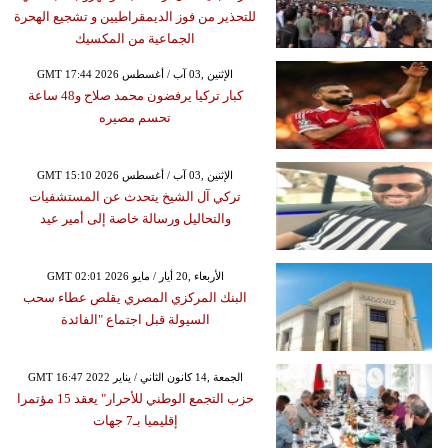
للتحذير من فوز الديمقراطيين و تشجيع الهحرة
الجماعية من المكسيك
GMT 17:44 2026 الإثنين ,03 آب / أغسطس
كبار تركيا يرفضون محمد صلاح و48 ساعة
تحسم مصيره
GMT 15:10 2026 الإثنين ,03 آب / أغسطس
تركي آل الشيخ يتحدث عن المستشفيات
والتحاليل ورسالة خاصة إلى أمير عيد
GMT 02:01 2026 الأربعاء ,20 أيار / مايو
البنك المركزي المصري يقلص عطاء سحب
السيولة قبل اجتماع "الفائدة
GMT 16:47 2022 الجمعة ,14 كانون الثاني / يناير
حزب التجمع الوطني للأحرار" يعقد 15 مؤتمرا
إقليميا بـ7 جهات