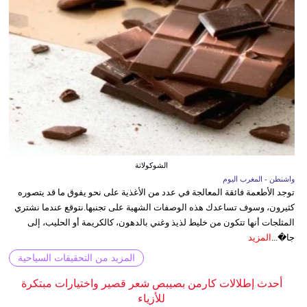
الشوكولاتة
واشنطن - المغرب اليوم
توجد الأطعمة فائقة المعالجة في عدد من الأغذية على نحو يفوق ما قد يتصوره
كثيرون، وسوف تساعدك هذه الوصفات الشهية على تجنبها.نتوقع عندما نشتري
المثلجات أنها تتكون من خليط لذيذ وغني بالدهون، كالكريمة أو الحليب، إلى
جا�...
المزيد
المزيد من التحقيقات السياحية
أحدث إطلالات كارمن بصيبص شعر قصير واختيارات مبتكرة
للأزياء