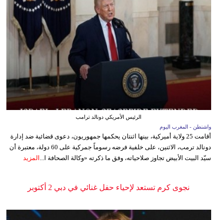
الرئيس الأمريكي دونالد ترامب
واشنطن - المغرب اليوم
أقامت 25 ولاية أميركية، بينها اثنتان يحكمها جمهوريون، دعوى قضائية ضد إدارة
دونالد ترمب، الاثنين، على خلفية فرضه رسوماً جمركية على 60 دولة، معتبرة أن
سيّد البيت الأبيض تجاوز صلاحياته، وفق ما ذكرته «وكالة الصحافة ا...
المزيد
نجوى كرم تستعد لإحياء حفل غنائي في دبي 2 أكتوبر