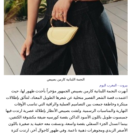
النجمة اللبنانية كارمن بصيبص
بيروت - المغرب اليوم
أبهرت النجمة اللبنانية كارمن بصيبص الجمهور مؤخراً بأحدث ظهور لها، حيث
اعتمدت قصة الشعر القصير متخلية عن شعرها الطويل المعتاد، لتتألق بإطلالات
مبتكرة وخاطفة جمعت بين التصاميم العملية والراقية التي تناسب الأوقات
النهارية والمناسبات الرسمية. ولفتت بصيبص الأنظار بإطلالة عصرية ارتدت فيها
جمبسوت طويل باللون الأسود الداكن بقصة كورسيه ضيقة مكشوفة الكتفين،
بينما انسدل الجزء السفلي بقصة واسعة، ونسقت معه حقيبة يد صغيرة باللون
الأصفر الزبدي ومجوهرات ذهبية ناعمة. وفي ظهور كاجوال آخر، ارتدت كنزة