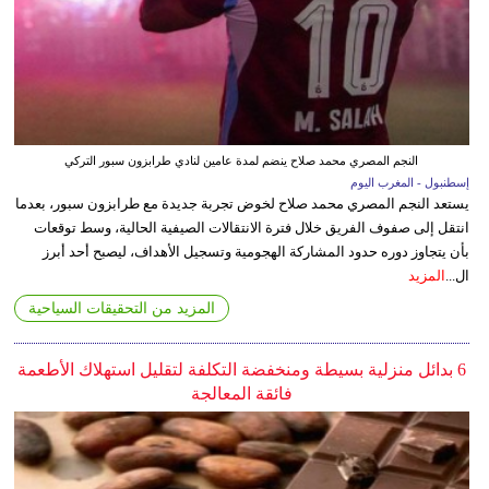
النجم المصري محمد صلاح ينضم لمدة عامين لنادي طرابزون سبور التركي
إسطنبول - المغرب اليوم
يستعد النجم المصري محمد صلاح لخوض تجربة جديدة مع طرابزون سبور، بعدما
انتقل إلى صفوف الفريق خلال فترة الانتقالات الصيفية الحالية، وسط توقعات
بأن يتجاوز دوره حدود المشاركة الهجومية وتسجيل الأهداف، ليصبح أحد أبرز
ال...
المزيد
المزيد من التحقيقات السياحية
6 بدائل منزلية بسيطة ومنخفضة التكلفة لتقليل استهلاك الأطعمة
فائقة المعالجة