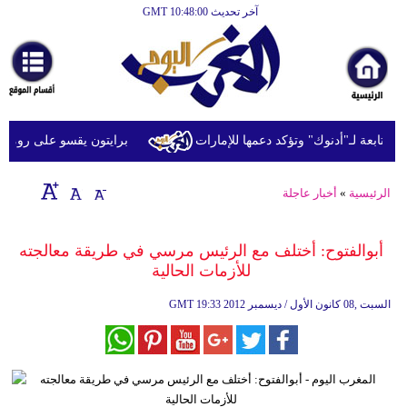
آخر تحديث GMT 10:48:00
الرئيسية
أخبارعاجلة
رياضة
ثقافة
ابعة لـ"أدنوك" وتؤكد دعمها للإمارات
برايتون يقسو على روما بثلاثية 
إقتصاد
الرئيسية
»
أخبار عاجلة
فن
وموسيقى
أبوالفتوح: أختلف مع الرئيس مرسي في طريقة معالجته
للأزمات الحالية
أزياء
19:33 2012 السبت ,08 كانون الأول / ديسمبر
GMT
صحة
وتغذية
سياحة