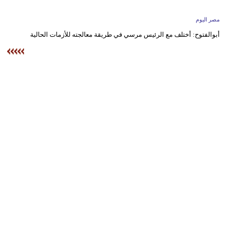
وسفر
مصر اليوم
ديكور
أبوالفتوح: أختلف مع الرئيس مرسي في طريقة معالجته للأزمات الحالية
أخبار
البرلمان
المغربي
إعلام
تعليم
مرأة
أزياء
إسلامية
علوم
وتكنولوجيا