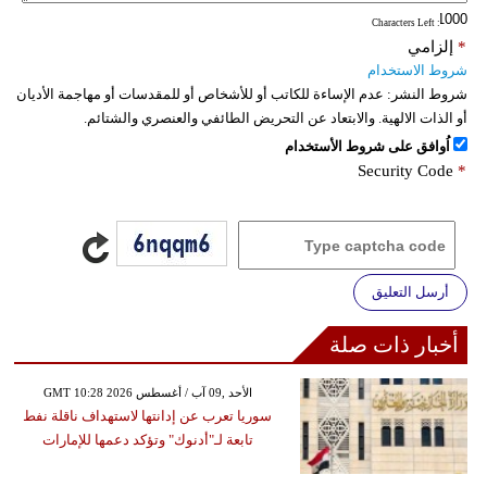
: Characters Left
*
إلزامي
شروط الاستخدام
شروط النشر:
عدم الإساءة للكاتب أو للأشخاص أو للمقدسات أو مهاجمة الأديان
أو الذات الالهية. والابتعاد عن التحريض الطائفي والعنصري والشتائم.
اُوافق على شروط الأستخدام
Security Code
*
أرسل التعليق
أخبار ذات صلة
GMT 10:28 2026 الأحد ,09 آب / أغسطس
سوريا تعرب عن إدانتها لاستهداف ناقلة نفط
تابعة لـ"أدنوك" وتؤكد دعمها للإمارات