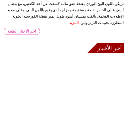
تريكو باللون البيج الوردي بفتحة عنق مائلة كشفت عن أحد الكتفين، مع بنطال
أبيض عالي الخصر بقصة مستقيمة وحزام جلدي رفيع باللون البني. وعلى صعيد
الإطلالات الفخمة، تألقت بفستان أسود طويل تميز بقصّة الكورسيه العلوية
المطرزة بحبيبات الترتر وتنو...
المزيد
آخر الأخبار الطبية
آخر الأخبار