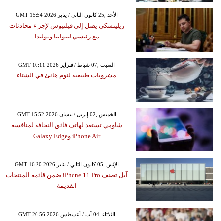
GMT 15:54 2026 الأحد ,25 كانون الثاني / يناير
زيلينسكي يصل إلى فيلنيوس لإجراء محادثات
مع رئيسي ليتوانيا وبولندا
GMT 10:11 2026 السبت ,07 شباط / فبراير
مشروبات طبيعية لنوم هانئ في الشتاء
GMT 15:52 2026 الخميس ,02 إبريل / نيسان
شاومي تستعد لهاتف فائق النحافة لمنافسة
iPhone Air وGalaxy Edge
GMT 16:20 2026 الإثنين ,05 كانون الثاني / يناير
آبل تصنف iPhone 11 Pro ضمن قائمة المنتجات
القديمة
GMT 20:56 2026 الثلاثاء ,04 آب / أغسطس