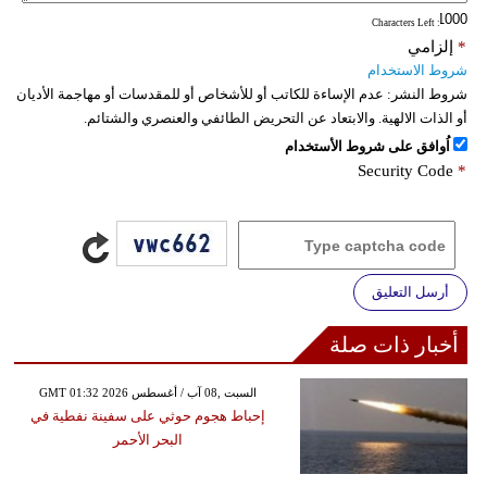
: Characters Left
*
إلزامي
شروط الاستخدام
شروط النشر:
عدم الإساءة للكاتب أو للأشخاص أو للمقدسات أو مهاجمة الأديان
أو الذات الالهية. والابتعاد عن التحريض الطائفي والعنصري والشتائم.
اُوافق على شروط الأستخدام
Security Code
*
أرسل التعليق
أخبار ذات صلة
GMT 01:32 2026 السبت ,08 آب / أغسطس
إحباط هجوم حوثي على سفينة نفطية في
البحر الأحمر