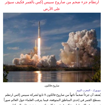
ارتطام جزء ضخم من صاروخ سبيس إكس بالقمر فكيف سيؤثر
على الأرض
صاروخ فالكون
نيويورك - المغرب اليوم
يُعتقد أن جزءاً ضخماً تائهاً من صاروخ فالكون 9 تابع لشركة سبيس إكس ارتطم
بسطح القمر في إحدى المناطق المتوقعة، فيما يترقب العلماء حول العالم صوراً