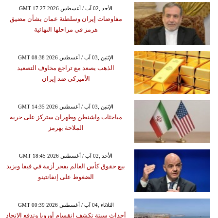
GMT 17:27 2026 الأحد ,02 آب / أغسطس
مفاوضات إيران وسلطنة عمان بشأن مضيق
هرمز في مراحلها النهائية
GMT 08:38 2026 الإثنين ,03 آب / أغسطس
الذهب يصعد مع تراجع مخاوف التصعيد
الأميركي ضد إيران
GMT 14:35 2026 الإثنين ,03 آب / أغسطس
مباحثات واشنطن وطهران ستركز على حرية
الملاحة بهرمز
GMT 18:45 2026 الأحد ,02 آب / أغسطس
بيع حقوق كأس العالم يفجر أزمة في فيفا ويزيد
الضغوط على إنفانتينو
GMT 00:39 2026 الثلاثاء ,04 آب / أغسطس
أحداث سبتة تكشف انقسام أوروبا وتدفع الاتحاد