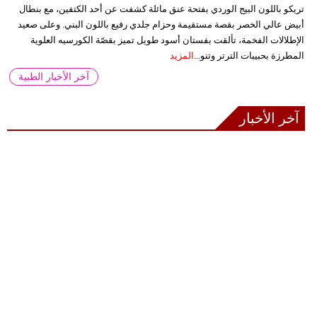
تريكو باللون البيج الوردي بفتحة عنق مائلة كشفت عن أحد الكتفين، مع بنطال
أبيض عالي الخصر بقصة مستقيمة وحزام جلدي رفيع باللون البني. وعلى صعيد
الإطلالات الفخمة، تألقت بفستان أسود طويل تميز بقصّة الكورسيه العلوية
المطرزة بحبيبات الترتر وتنو...
المزيد
آخر الأخبار الطبية
آخر الأخبار