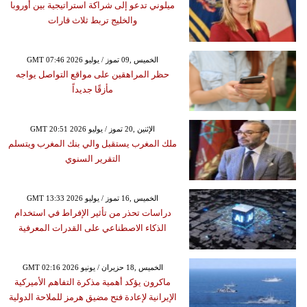
ميلوني تدعو إلى شراكة استراتيجية بين أوروبا
والخليج تربط ثلاث قارات
GMT 07:46 2026 الخميس ,09 تموز / يوليو
حظر المراهقين على مواقع التواصل يواجه
مأزقًا جديداً
GMT 20:51 2026 الإثنين ,20 تموز / يوليو
ملك المغرب يستقبل والي بنك المغرب ويتسلم
التقرير السنوي
GMT 13:33 2026 الخميس ,16 تموز / يوليو
دراسات تحذر من تأثير الإفراط في استخدام
الذكاء الاصطناعي على القدرات المعرفية
GMT 02:16 2026 الخميس ,18 حزيران / يونيو
ماكرون يؤكد أهمية مذكرة التفاهم الأميركية
الإيرانية لإعادة فتح مضيق هرمز للملاحة الدولية