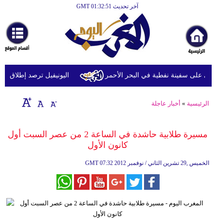
آخر تحديث GMT 01:32:51
الرئيسية
أخبارعاجلة
رياضة
ثقافة
 على سفينة نفطية في البحر الأحمر
اليونيفيل ترصد إطلاق 113 مقذوفا إسرائيليا على لبنان خلال يوم واحد
إقتصاد
الرئيسية
»
أخبار عاجلة
فن
وموسيقى
مسيرة طلابية حاشدة في الساعة 2 من عصر السبت أول
كانون الأول
أزياء
07:32 2012 الخميس ,29 تشرين الثاني / نوفمبر
GMT
صحة
وتغذية
سياحة