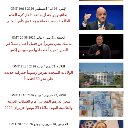
GMT 10:18 2026 الإثنين ,03 آب / أغسطس
إنفانتينو يواجه أزمة ثقة داخل كرة القدم
العالمية بسبب خطة بيع حقوق كأس العالم
GMT 20:38 2026 الجمعة ,31 تموز / يوليو
ماسك ينفي تقريراً عن فصل أعمال تسلا في
الصين تمهيداً لاندماجها مع سبيس إكس
GMT 21:25 2026 الثلاثاء ,21 تموز / يوليو
الولايات المتحدة تفرض رسوماً جمركية جديدة
على نحو 60 اقتصاداً
GMT 11:10 2026 الثلاثاء ,23 حزيران / يونيو
سعر الدرهم المغربي أمام العملات العربية
والعالمية اليوم الثلاثاء 23 يونيو/ حزيران 2026
GMT 20:37 2026 الخميس ,18 حزيران / يونيو