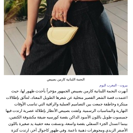
النجمة اللبنانية كارمن بصيبص
بيروت - المغرب اليوم
أبهرت النجمة اللبنانية كارمن بصيبص الجمهور مؤخراً بأحدث ظهور لها، حيث
اعتمدت قصة الشعر القصير متخلية عن شعرها الطويل المعتاد، لتتألق بإطلالات
مبتكرة وخاطفة جمعت بين التصاميم العملية والراقية التي تناسب الأوقات
النهارية والمناسبات الرسمية. ولفتت بصيبص الأنظار بإطلالة عصرية ارتدت فيها
جمبسوت طويل باللون الأسود الداكن بقصة كورسيه ضيقة مكشوفة الكتفين،
بينما انسدل الجزء السفلي بقصة واسعة، ونسقت معه حقيبة يد صغيرة باللون
الأصفر الزبدي ومجوهرات ذهبية ناعمة. وفي ظهور كاجوال آخر، ارتدت كنزة