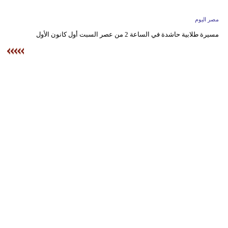
وسفر
مصر اليوم
ديكور
مسيرة طلابية حاشدة في الساعة 2 من عصر السبت أول كانون الأول
أخبار
البرلمان
المغربي
إعلام
تعليم
مرأة
أزياء
إسلامية
علوم
وتكنولوجيا