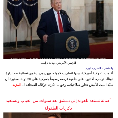
الرئيس الأمريكي دونالد ترامب
واشنطن - المغرب اليوم
أقامت 25 ولاية أميركية، بينها اثنتان يحكمها جمهوريون، دعوى قضائية ضد إدارة
دونالد ترمب، الاثنين، على خلفية فرضه رسوماً جمركية على 60 دولة، معتبرة أن
سيّد البيت الأبيض تجاوز صلاحياته، وفق ما ذكرته «وكالة الصحافة ا...
المزيد
أصالة تستعد للعودة إلى دمشق بعد سنوات من الغياب وتستعيد
ذكريات الطفولة