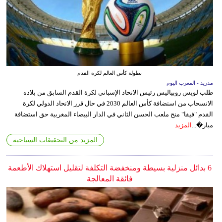
بطولة كأس العالم لكرة القدم
مدريد - المغرب اليوم
طلب لويس روبياليس رئيس الاتحاد الإسباني لكرة القدم السابق من بلاده
الانسحاب من استضافة كأس العالم 2030 في حال قرر الاتحاد الدولي لكرة
القدم "فيفا" منح ملعب الحسن الثاني في الدار البيضاء المغربية حق استضافة
مبار�...
المزيد
المزيد من التحقيقات السياحية
6 بدائل منزلية بسيطة ومنخفضة التكلفة لتقليل استهلاك الأطعمة
فائقة المعالجة