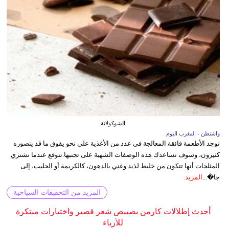
الشوكولاتة
واشنطن - المغرب اليوم
توجد الأطعمة فائقة المعالجة في عدد من الأغذية على نحو يفوق ما قد يتصوره
كثيرون، وسوف تساعدك هذه الوصفات الشهية على تجنبها.نتوقع عندما نشتري
المثلجات أنها تتكون من خليط لذيذ وغني بالدهون، كالكريمة أو الحليب، إلى
جا�...
المزيد
المزيد من التحقيقات السياحية
أحدث إطلالات كارمن بصيبص شعر قصير واختيارات مبتكرة
للأزياء