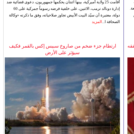
أقامت 25 ولاية أميركية، بينها اثنتان يحكمها جمهوريون، دعوى قضائية ضد
ة.
إدارة دونالد ترمب، الاثنين، على خلفية فرضه رسوماً جمركية على 60
دولة، معتبرة أن سيّد البيت الأبيض تجاوز صلاحياته، وفق ما ذكرته «وكالة
الصحافة ا...
المزيد
فقه
ارتطام جزء ضخم من صاروخ سبيس إكس بالقمر فكيف
سيؤثر على الأرض