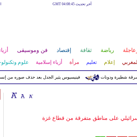
آخر تحديث GMT 04:08:45
ا
عاجلة
رياضة
ثقافة
إقتصاد
فن وموسيقى
أزياء
لمغربي
إعلام
تعليم
مرأة
أزياء إسلامية
علوم وتكنولوج
طيرة ودونات
فينيسيوس يثير الجدل بعد حذف صوره من إنستغرام