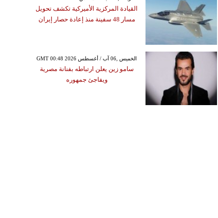
صوره من إنستغرام
القيادة المركزية الأميركية تكشف تحويل
مسار 48 سفينة منذ إعادة حصار إيران
GMT 00:48 2026 الخميس ,06 آب / أغسطس
سامو زين يعلن ارتباطه بفنانة مصرية
ويفاجئ جمهوره