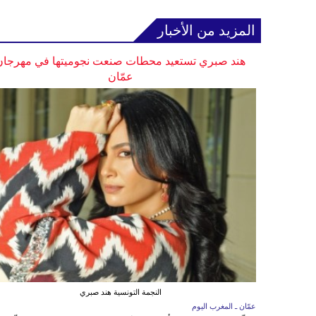
المزيد من الأخبار
هند صبري تستعيد محطات صنعت نجوميتها في مهرجان
عمّان
النجمة التونسية هند صبري
عمّان ـ المغرب اليوم