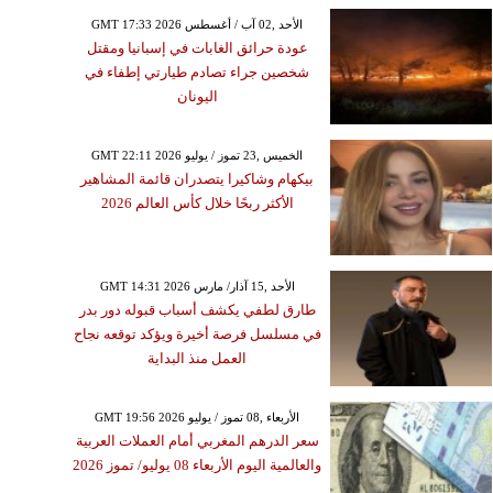
GMT 17:33 2026 الأحد ,02 آب / أغسطس
عودة حرائق الغابات في إسبانيا ومقتل
شخصين جراء تصادم طيارتي إطفاء في
اليونان
GMT 22:11 2026 الخميس ,23 تموز / يوليو
بيكهام وشاكيرا يتصدران قائمة المشاهير
الأكثر ربحًا خلال كأس العالم 2026
GMT 14:31 2026 الأحد ,15 آذار/ مارس
طارق لطفي يكشف أسباب قبوله دور بدر
في مسلسل فرصة أخيرة ويؤكد توقعه نجاح
العمل منذ البداية
GMT 19:56 2026 الأربعاء ,08 تموز / يوليو
سعر الدرهم المغربي أمام العملات العربية
والعالمية اليوم الأربعاء 08 يوليو/ تموز 2026