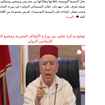
تحلّ السينما التونسية بأفلامها وصُنّاعها من مخرجين ومنتجين وممثّلين،
ضيفة شرف على «مهرجان عمّان السينمائي الدولي» في دورته السابع
وتحت شعار «إضاءة على السينما التونسية»، تُعرض مجموعة من أفلام
البلد �...
المزيد
توقيع مذكرة تعاون بين وزارة الأوقاف المغربية ومجمع ال
الإسلامي الدولي