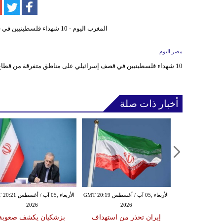
مصر اليوم
10 شهداء فلسطينيين في قصف إسرائيلي على مناطق متفرقة من قطاع غزة
أخبار ذات صلة
الأربعاء ,05 آب / أغسطس GMT 20:15
الأربعاء ,05 آب / أغسطس GMT 20:19
الأربعاء ,05 آب / أغس
2026
2026
20
نيامين نتنياهو
إيران تحذر من استهداف
بزشكيان يكشف صعوبة