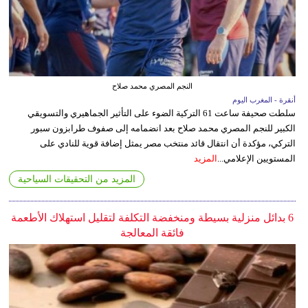
النجم المصري محمد صلاح
أنقرة - المغرب اليوم
سلطت صحيفة ساعت 61 التركية الضوء على التأثير الجماهيري والتسويقي
الكبير للنجم المصري محمد صلاح بعد انضمامه إلى صفوف طرابزون سبور
التركي، مؤكدة أن انتقال قائد منتخب مصر يمثل إضافة قوية للنادي على
المستويين الإعلامي...
المزيد
المزيد من التحقيقات السياحية
6 بدائل منزلية بسيطة ومنخفضة التكلفة لتقليل استهلاك الأطعمة
فائقة المعالجة