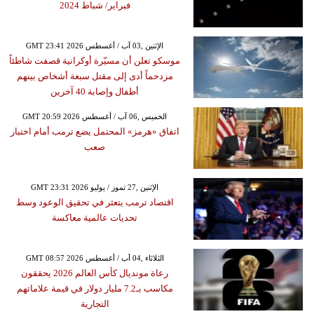
فبراير/ شباط 2024
GMT 23:41 2026 الإثنين ,03 آب / أغسطس
موسكو تعلن أن مسيّرة أوكرانية قصفت شاطئاً
مزدحماً أدى إلى مقتل سبعة أشخاص بينهم
أطفال وإصابة 40 آخرين
GMT 20:59 2026 الخميس ,06 آب / أغسطس
اتفاق «هرمز» المحتمل يضع ترمب أمام اختبار
صعب
GMT 23:31 2026 الإثنين ,27 تموز / يوليو
اقتصاد ترمب يتعثر في تحقيق الوعود وسط
تحديات عالمية معاكسة
GMT 08:57 2026 الثلاثاء ,04 آب / أغسطس
رعاة مونديال كأس العالم 2026 يحققون
مكاسب بـ7.2 مليار دولار في قيمة علاماتهم
التجارية