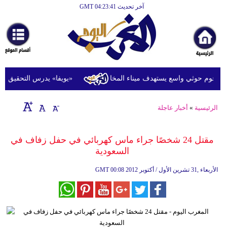
آخر تحديث GMT 04:23:41
الرئيسية
أخبارعاجلة
رياضة
ثقافة
جوم حوثي واسع يستهدف ميناء المخا
«يويفا» يدرس التحقيق في اتها
إقتصاد
الرئيسية
»
أخبار عاجلة
فن
وموسيقى
مقتل 24 شخصًا جراء ماس كهربائي في حفل زفاف في
السعودية
أزياء
00:08 2012 الأربعاء ,31 تشرين الأول / أكتوبر
GMT
صحة
وتغذية
سياحة