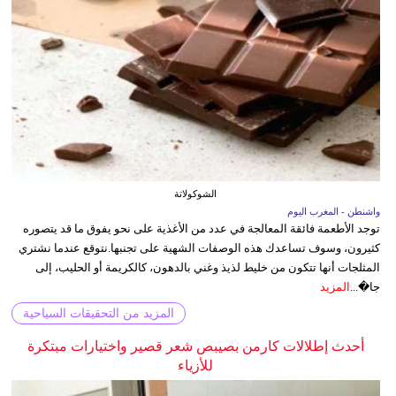
الشوكولاتة
واشنطن - المغرب اليوم
توجد الأطعمة فائقة المعالجة في عدد من الأغذية على نحو يفوق ما قد يتصوره
كثيرون، وسوف تساعدك هذه الوصفات الشهية على تجنبها.نتوقع عندما نشتري
المثلجات أنها تتكون من خليط لذيذ وغني بالدهون، كالكريمة أو الحليب، إلى
جا�...
المزيد
المزيد من التحقيقات السياحية
أحدث إطلالات كارمن بصيبص شعر قصير واختيارات مبتكرة
للأزياء