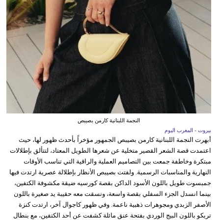
النجمة اللبنانية كارمن بصيبص
بيروت - المغرب اليوم
أبهرت النجمة اللبنانية كارمن بصيبص الجمهور مؤخراً بأحدث ظهور لها، حيث
اعتمدت قصة الشعر القصير متخلية عن شعرها الطويل المعتاد، لتتألق بإطلالات
مبتكرة وخاطفة جمعت بين التصاميم العملية والراقية التي تناسب الأوقات
النهارية والمناسبات الرسمية. ولفتت بصيبص الأنظار بإطلالة عصرية ارتدت فيها
جمبسوت طويل باللون الأسود الداكن بقصة كورسيه ضيقة مكشوفة الكتفين،
بينما انسدل الجزء السفلي بقصة واسعة، ونسقت معه حقيبة يد صغيرة باللون
الأصفر الزبدي ومجوهرات ذهبية ناعمة. وفي ظهور كاجوال آخر، ارتدت كنزة
تريكو باللون البيج الوردي بفتحة عنق مائلة كشفت عن أحد الكتفين، مع بنطال