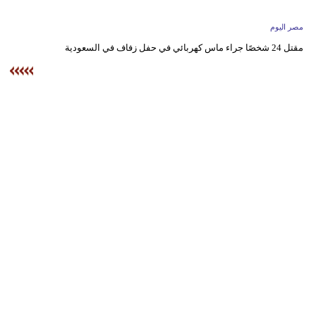
وسفر
مصر اليوم
ديكور
مقتل 24 شخصًا جراء ماس كهربائي في حفل زفاف في السعودية
أخبار
البرلمان
المغربي
إعلام
تعليم
مرأة
أزياء
إسلامية
علوم
وتكنولوجيا