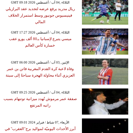
GMT 09:18 2026 الثلاثاء ,04 آب / أغسطس
ريال مدريد يرفع عرضه لتجديد عقد البرازيلي
فينيسيوس جونيور وسط استمرار الخلاف
المالي
GMT 17:27 2026 الثلاثاء ,04 آب / أغسطس
ميسي يتبرع لإسبانيا بـ80 ألف يورو عقب
خسارة كأس العالم
GMT 06:00 2026 الإثنين ,03 آب / أغسطس
وفاة لاعبة كرة القدم المغربية فاتن بن عمر
العزيزي أثناء محاولة الهجرة سباحةً إلى سبتة
GMT 09:25 2026 الثلاثاء ,04 آب / أغسطس
صفقة عمر مرموش تُهدد ميزانية توتنهام بسبب
راتبه المرتفع
GMT 09:01 2024 الأربعاء ,07 شباط / فبراير
أبرز الأحداث اليوميّة لمواليد برج"العقرب" في