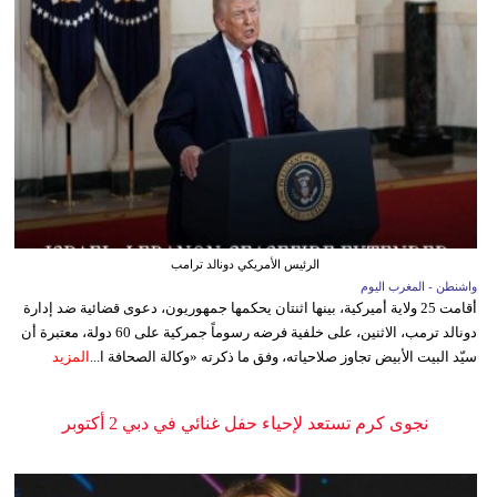
الرئيس الأمريكي دونالد ترامب
واشنطن - المغرب اليوم
أقامت 25 ولاية أميركية، بينها اثنتان يحكمها جمهوريون، دعوى قضائية ضد إدارة
دونالد ترمب، الاثنين، على خلفية فرضه رسوماً جمركية على 60 دولة، معتبرة أن
سيّد البيت الأبيض تجاوز صلاحياته، وفق ما ذكرته «وكالة الصحافة ا...
المزيد
نجوى كرم تستعد لإحياء حفل غنائي في دبي 2 أكتوبر