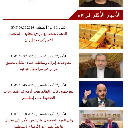
الأخبار الأكثر قراءة
GMT 08:38 2026 الإثنين ,03 آب / أغسطس
الذهب يصعد مع تراجع مخاوف التصعيد
الأميركي ضد إيران
GMT 17:27 2026 الأحد ,02 آب / أغسطس
مفاوضات إيران وسلطنة عمان بشأن مضيق
هرمز في مراحلها النهائية
GMT 18:45 2026 الأحد ,02 آب / أغسطس
بيع حقوق كأس العالم يفجر أزمة في فيفا ويزيد
الضغوط على إنفانتينو
GMT 10:58 2026 الأحد ,02 آب / أغسطس
ولي العهد السعودي والرئيس الأمريكي يبحثان
هاتفياً تطورات الأوضاع بالمنطقة