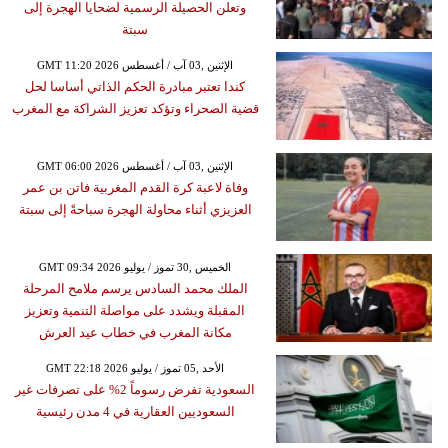
وتعلن الحصيلة الرسمية لضحايا الهجرة إلى
سبتة
GMT 11:20 2026 الإثنين ,03 آب / أغسطس
كندا تعتبر مبادرة الحكم الذاتي أساسا لحل
قضية الصحراء وتؤكد تعزيز الشراكة مع المغرب
GMT 06:00 2026 الإثنين ,03 آب / أغسطس
وفاة لاعبة كرة القدم المغربية فاتن بن عمر
العزيزي أثناء محاولة الهجرة سباحةً إلى سبتة
GMT 09:34 2026 الخميس ,30 تموز / يوليو
الملك محمد السادس يرسم ملامح المرحلة
المقبلة ويشدد على مواصلة التنمية وتعزيز
مكانة المغرب في خطاب عيد العرش
GMT 22:18 2026 الأحد ,05 تموز / يوليو
السعودية تفرض رسوماً 2% على تصرفات غير
السعوديين العقارية في 4 مدن رئيسية