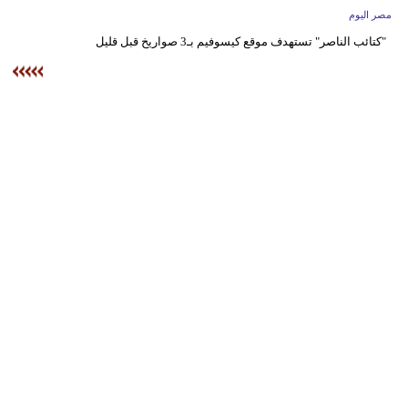
وسفر
مصر اليوم
"كتائب الناصر" تستهدف موقع كيسوفيم بـ3 صواريخ قبل قليل
ديكور
أخبار
البرلمان
المغربي
إعلام
تعليم
مرأة
أزياء
إسلامية
علوم
وتكنولوجيا