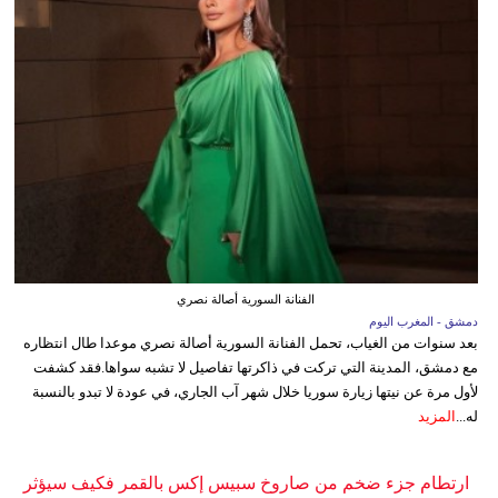
الفنانة السورية أصالة نصري
دمشق - المغرب اليوم
بعد سنوات من الغياب، تحمل الفنانة السورية أصالة نصري موعدا طال انتظاره
مع دمشق، المدينة التي تركت في ذاكرتها تفاصيل لا تشبه سواها.فقد كشفت
لأول مرة عن نيتها زيارة سوريا خلال شهر آب الجاري، في عودة لا تبدو بالنسبة
له...
المزيد
ارتطام جزء ضخم من صاروخ سبيس إكس بالقمر فكيف سيؤثر