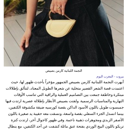
النجمة اللبنانية كارمن بصيبص
بيروت - المغرب اليوم
أبهرت النجمة اللبنانية كارمن بصيبص الجمهور مؤخراً بأحدث ظهور لها، حيث
اعتمدت قصة الشعر القصير متخلية عن شعرها الطويل المعتاد، لتتألق بإطلالات
مبتكرة وخاطفة جمعت بين التصاميم العملية والراقية التي تناسب الأوقات
النهارية والمناسبات الرسمية. ولفتت بصيبص الأنظار بإطلالة عصرية ارتدت فيها
جمبسوت طويل باللون الأسود الداكن بقصة كورسيه ضيقة مكشوفة الكتفين،
بينما انسدل الجزء السفلي بقصة واسعة، ونسقت معه حقيبة يد صغيرة باللون
الأصفر الزبدي ومجوهرات ذهبية ناعمة. وفي ظهور كاجوال آخر، ارتدت كنزة
تريكو باللون البيج الوردي بفتحة عنق مائلة كشفت عن أحد الكتفين، مع بنطال