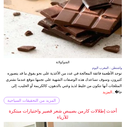
الشوكولاتة
واشنطن - المغرب اليوم
توجد الأطعمة فائقة المعالجة في عدد من الأغذية على نحو يفوق ما قد يتصوره
كثيرون، وسوف تساعدك هذه الوصفات الشهية على تجنبها.نتوقع عندما نشتري
المثلجات أنها تتكون من خليط لذيذ وغني بالدهون، كالكريمة أو الحليب، إلى
جا�...
المزيد
المزيد من التحقيقات السياحية
أحدث إطلالات كارمن بصيبص شعر قصير واختيارات مبتكرة
للأزياء