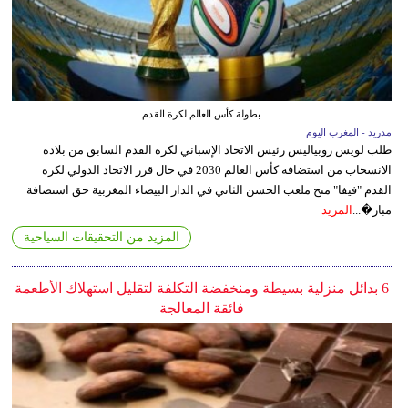
بطولة كأس العالم لكرة القدم
مدريد - المغرب اليوم
طلب لويس روبياليس رئيس الاتحاد الإسباني لكرة القدم السابق من بلاده
الانسحاب من استضافة كأس العالم 2030 في حال قرر الاتحاد الدولي لكرة
القدم "فيفا" منح ملعب الحسن الثاني في الدار البيضاء المغربية حق استضافة
مبار�...
المزيد
المزيد من التحقيقات السياحية
6 بدائل منزلية بسيطة ومنخفضة التكلفة لتقليل استهلاك الأطعمة
فائقة المعالجة