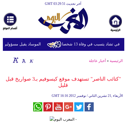
آخر تحديث GMT 03:29:51
الرئيسية
أخبارعاجلة
رياضة
ثقافة
في تشاد يتسبب في وفاة 13 شخصا
الموساد يقيل مسؤولين بارزي
إقتصاد
الرئيسية
»
أخبار عاجلة
فن
وموسيقى
"كتائب الناصر" تستهدف موقع كيسوفيم بـ3 صواريخ قبل
قليل
أزياء
16:16 2012 الأربعاء ,21 تشرين الثاني / نوفمبر
GMT
صحة
وتغذية
سياحة