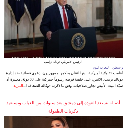
الرئيس الأمريكي دونالد ترامب
واشنطن - المغرب اليوم
أقامت 25 ولاية أميركية، بينها اثنتان يحكمها جمهوريون، دعوى قضائية ضد إدارة
دونالد ترمب، الاثنين، على خلفية فرضه رسوماً جمركية على 60 دولة، معتبرة أن
سيّد البيت الأبيض تجاوز صلاحياته، وفق ما ذكرته «وكالة الصحافة ا...
المزيد
أصالة تستعد للعودة إلى دمشق بعد سنوات من الغياب وتستعيد
ذكريات الطفولة