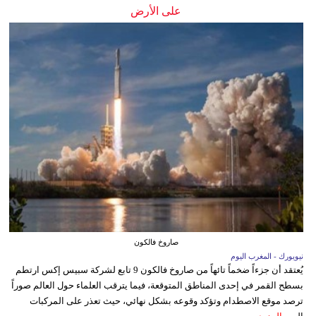
على الأرض
صاروخ فالكون
نيويورك - المغرب اليوم
يُعتقد أن جزءاً ضخماً تائهاً من صاروخ فالكون 9 تابع لشركة سبيس إكس ارتطم
بسطح القمر في إحدى المناطق المتوقعة، فيما يترقب العلماء حول العالم صوراً
ترصد موقع الاصطدام وتؤكد وقوعه بشكل نهائي، حيث تعذر على المركبات