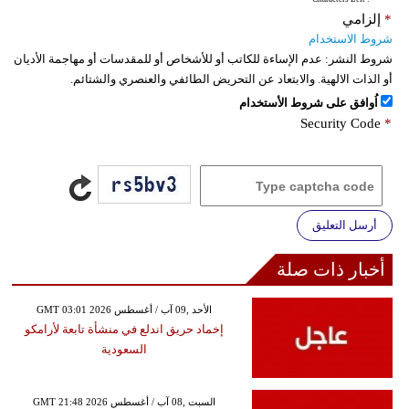
*
إلزامي
شروط الاستخدام
شروط النشر:
عدم الإساءة للكاتب أو للأشخاص أو للمقدسات أو مهاجمة الأديان
أو الذات الالهية. والابتعاد عن التحريض الطائفي والعنصري والشتائم.
اُوافق على شروط الأستخدام
Security Code
*
أرسل التعليق
أخبار ذات صلة
GMT 03:01 2026 الأحد ,09 آب / أغسطس
إخماد حريق اندلع في منشأة تابعة لأرامكو
السعودية
GMT 21:48 2026 السبت ,08 آب / أغسطس