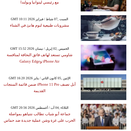
مع رئيسي ليتوانيا وبولندا
GMT 10:11 2026 السبت ,07 شباط / فبراير
مشروبات طبيعية لنوم هانئ في الشتاء
GMT 15:52 2026 الخميس ,02 إبريل / نيسان
شاومي تستعد لهاتف فائق النحافة لمنافسة
iPhone Air وGalaxy Edge
GMT 16:20 2026 الإثنين ,05 كانون الثاني / يناير
آبل تصنف iPhone 11 Pro ضمن قائمة المنتجات
القديمة
GMT 20:56 2026 الثلاثاء ,04 آب / أغسطس
جماعة أبو شباب تطالب نتنياهو بمواصلة
الحرب على غزة وشن عملية جديدة ضد حماس