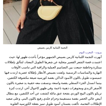
النجمة اللبنانية كارمن بصيبص
بيروت - المغرب اليوم
أبهرت النجمة اللبنانية كارمن بصيبص الجمهور مؤخراً بأحدث ظهور لها، حيث
اعتمدت قصة الشعر القصير متخلية عن شعرها الطويل المعتاد، لتتألق بإطلالات
مبتكرة وخاطفة جمعت بين التصاميم العملية والراقية التي تناسب الأوقات
النهارية والمناسبات الرسمية. ولفتت بصيبص الأنظار بإطلالة عصرية ارتدت فيها
جمبسوت طويل باللون الأسود الداكن بقصة كورسيه ضيقة مكشوفة الكتفين،
بينما انسدل الجزء السفلي بقصة واسعة، ونسقت معه حقيبة يد صغيرة باللون
الأصفر الزبدي ومجوهرات ذهبية ناعمة. وفي ظهور كاجوال آخر، ارتدت كنزة
تريكو باللون البيج الوردي بفتحة عنق مائلة كشفت عن أحد الكتفين، مع بنطال
أبيض عالي الخصر بقصة مستقيمة وحزام جلدي رفيع باللون البني. وعلى صعيد
الإطلالات الفخمة، تألقت بفستان أسود طويل تميز بقصّة الكورسيه العلوية