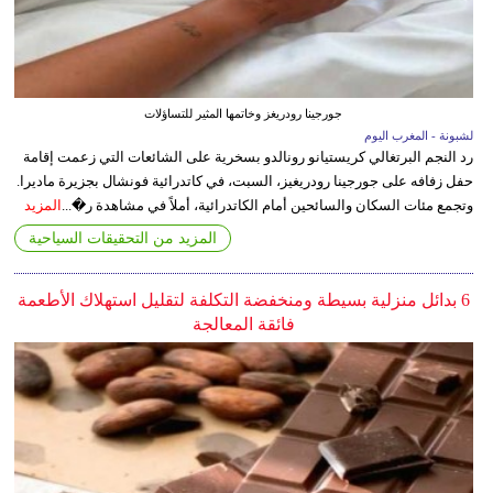
جورجينا رودريغز وخاتمها المثير للتساؤلات
لشبونة - المغرب اليوم
رد النجم البرتغالي كريستيانو رونالدو بسخرية على الشائعات التي زعمت إقامة
حفل زفافه على جورجينا رودريغيز، السبت، في كاتدرائية فونشال بجزيرة ماديرا.
وتجمع مئات السكان والسائحين أمام الكاتدرائية، أملاً في مشاهدة ر�...
المزيد
المزيد من التحقيقات السياحية
6 بدائل منزلية بسيطة ومنخفضة التكلفة لتقليل استهلاك الأطعمة
فائقة المعالجة