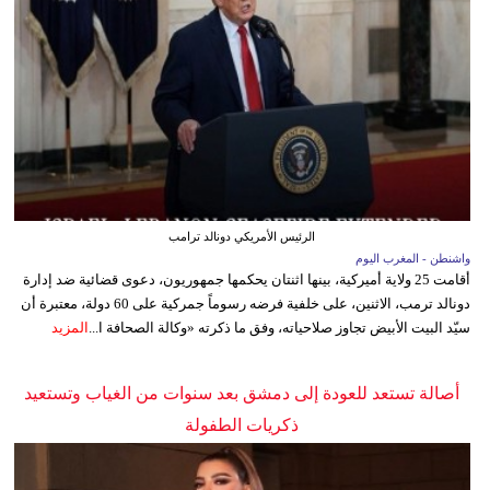
الرئيس الأمريكي دونالد ترامب
واشنطن - المغرب اليوم
أقامت 25 ولاية أميركية، بينها اثنتان يحكمها جمهوريون، دعوى قضائية ضد إدارة
دونالد ترمب، الاثنين، على خلفية فرضه رسوماً جمركية على 60 دولة، معتبرة أن
سيّد البيت الأبيض تجاوز صلاحياته، وفق ما ذكرته «وكالة الصحافة ا...
المزيد
أصالة تستعد للعودة إلى دمشق بعد سنوات من الغياب وتستعيد
ذكريات الطفولة