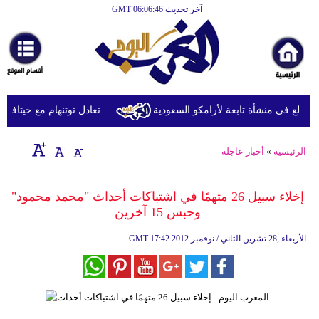
آخر تحديث GMT 06:06:46
الرئيسية
أخبارعاجلة
رياضة
ثقافة
دلع في منشأة تابعة لأرامكو السعودية
تعادل توتنهام مع خيتافي وديّا
إقتصاد
الرئيسية
»
أخبار عاجلة
فن
وموسيقى
إخلاء سبيل 26 متهمًا في اشتباكات أحداث "محمد محمود"
وحبس 15 آخرين
أزياء
17:42 2012 الأربعاء ,28 تشرين الثاني / نوفمبر
GMT
صحة
وتغذية
سياحة