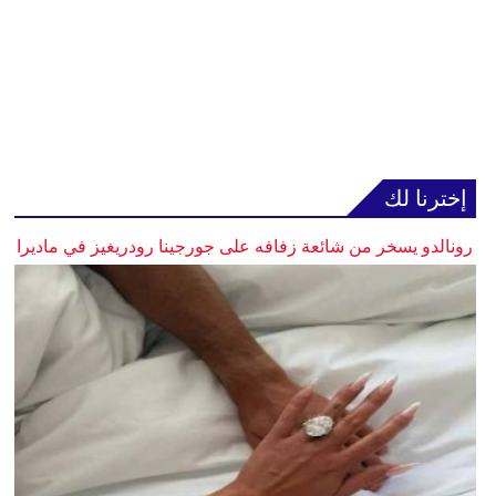
إخترنا لك
رونالدو يسخر من شائعة زفافه على جورجينا رودريغيز في ماديرا