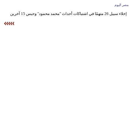
وسفر
مصر اليوم
إخلاء سبيل 26 متهمًا في اشتباكات أحداث "محمد محمود" وحبس 15 آخرين
ديكور
أخبار
البرلمان
المغربي
إعلام
تعليم
مرأة
أزياء
إسلامية
علوم
وتكنولوجيا