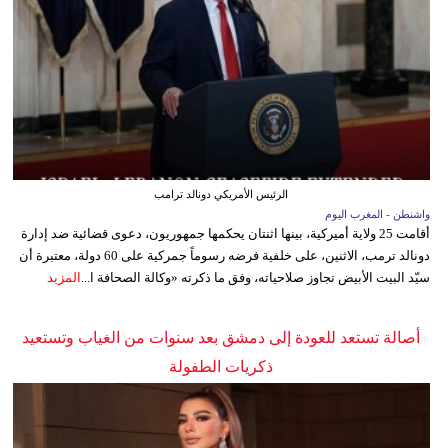
الرئيس الأمريكي دونالد ترامب
واشنطن - المغرب اليوم
أقامت 25 ولاية أميركية، بينها اثنتان يحكمها جمهوريون، دعوى قضائية ضد إدارة
دونالد ترمب، الاثنين، على خلفية فرضه رسوماً جمركية على 60 دولة، معتبرة أن
سيّد البيت الأبيض تجاوز صلاحياته، وفق ما ذكرته «وكالة الصحافة ا...
المزيد
أصالة تستعد للعودة إلى دمشق بعد سنوات من الغياب وتستعيد
ذكريات الطفولة