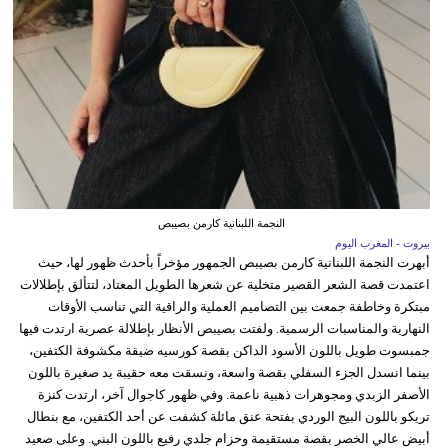
النجمة اللبنانية كارمن بصيبص
بيروت - المغرب اليوم
أبهرت النجمة اللبنانية كارمن بصيبص الجمهور مؤخراً بأحدث ظهور لها، حيث
اعتمدت قصة الشعر القصير متخلية عن شعرها الطويل المعتاد، لتتألق بإطلالات
مبتكرة وخاطفة جمعت بين التصاميم العملية والراقية التي تناسب الأوقات
النهارية والمناسبات الرسمية. ولفتت بصيبص الأنظار بإطلالة عصرية ارتدت فيها
جمبسوت طويل باللون الأسود الداكن بقصة كورسيه ضيقة مكشوفة الكتفين،
بينما انسدل الجزء السفلي بقصة واسعة، ونسقت معه حقيبة يد صغيرة باللون
الأصفر الزبدي ومجوهرات ذهبية ناعمة. وفي ظهور كاجوال آخر، ارتدت كنزة
تريكو باللون البيج الوردي بفتحة عنق مائلة كشفت عن أحد الكتفين، مع بنطال
أبيض عالي الخصر بقصة مستقيمة وحزام جلدي رفيع باللون البني. وعلى صعيد