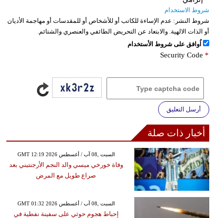
شروط الاستخدام
شروط النشر:
عدم الإساءة للكاتب أو للأشخاص أو للمقدسات أو مهاجمة الأديان
أو الذات الالهية. والابتعاد عن التحريض الطائفي والعنصري والشتائم.
اُوافق على شروط الأستخدام
Security Code
*
أرسل التعليق
أخبار ذات صلة
GMT 12:19 2026 السبت ,08 آب / أغسطس
وفاة خورخي ميسي والد النجم الأرجنتيني بعد
صراع طويل مع المرض
GMT 01:32 2026 السبت ,08 آب / أغسطس
إحباط هجوم حوثي على سفينة نفطية في