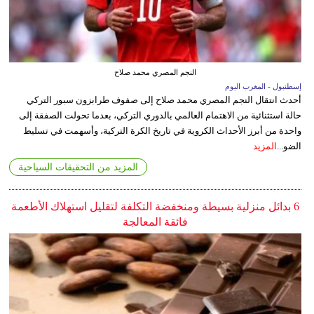
النجم المصري محمد صلاح
إسطنبول - المغرب اليوم
أحدث انتقال النجم المصري محمد صلاح إلى صفوف طرابزون سبور التركي
حالة استثنائية من الاهتمام العالمي بالدوري التركي، بعدما تحولت الصفقة إلى
واحدة من أبرز الأحداث الكروية في تاريخ الكرة التركية، وأسهمت في تسليط
الضو...
المزيد
المزيد من التحقيقات السياحية
6 بدائل منزلية بسيطة ومنخفضة التكلفة لتقليل استهلاك الأطعمة
فائقة المعالجة