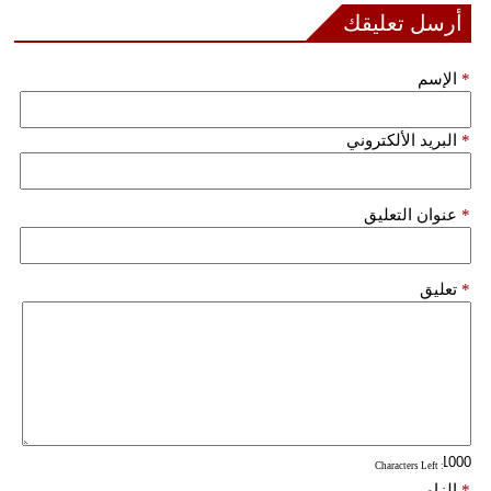
أرسل تعليقك
بيئة
*
الإسم
مدوَّنات
*
البريد الألكتروني
أبراج
فيديو
*
عنوان التعليق
سيارات
*
تعليق
: Characters Left
*
إلزامي