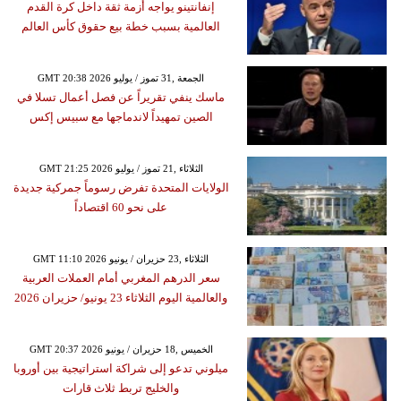
إنفانتينو يواجه أزمة ثقة داخل كرة القدم
العالمية بسبب خطة بيع حقوق كأس العالم
GMT 20:38 2026 الجمعة ,31 تموز / يوليو
ماسك ينفي تقريراً عن فصل أعمال تسلا في
الصين تمهيداً لاندماجها مع سبيس إكس
GMT 21:25 2026 الثلاثاء ,21 تموز / يوليو
الولايات المتحدة تفرض رسوماً جمركية جديدة
على نحو 60 اقتصاداً
GMT 11:10 2026 الثلاثاء ,23 حزيران / يونيو
سعر الدرهم المغربي أمام العملات العربية
والعالمية اليوم الثلاثاء 23 يونيو/ حزيران 2026
GMT 20:37 2026 الخميس ,18 حزيران / يونيو
ميلوني تدعو إلى شراكة استراتيجية بين أوروبا
والخليج تربط ثلاث قارات