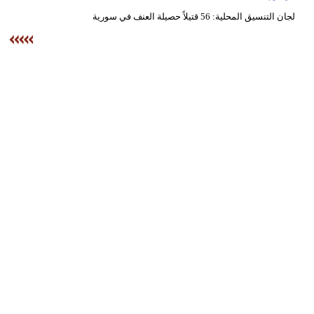
وسفر
لجان التنسيق المحلية: 56 قتيلاً حصيلة العنف في سورية
ديكور
أخبار
البرلمان
المغربي
إعلام
تعليم
مرأة
أزياء
إسلامية
علوم
وتكنولوجيا