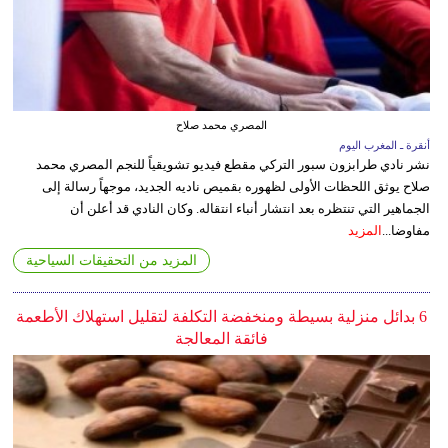
المصري محمد صلاح
أنقرة ـ المغرب اليوم
نشر نادي طرابزون سبور التركي مقطع فيديو تشويقياً للنجم المصري محمد
صلاح يوثق اللحظات الأولى لظهوره بقميص ناديه الجديد، موجهاً رسالة إلى
الجماهير التي تنتظره بعد انتشار أنباء انتقاله. وكان النادي قد أعلن أن
مفاوضا...
المزيد
المزيد من التحقيقات السياحية
6 بدائل منزلية بسيطة ومنخفضة التكلفة لتقليل استهلاك الأطعمة
فائقة المعالجة