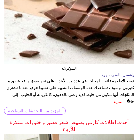
الشوكولاتة
واشنطن - المغرب اليوم
توجد الأطعمة فائقة المعالجة في عدد من الأغذية على نحو يفوق ما قد يتصوره
كثيرون، وسوف تساعدك هذه الوصفات الشهية على تجنبها.نتوقع عندما نشتري
المثلجات أنها تتكون من خليط لذيذ وغني بالدهون، كالكريمة أو الحليب، إلى
جا�...
المزيد
المزيد من التحقيقات السياحية
أحدث إطلالات كارمن بصيبص شعر قصير واختيارات مبتكرة
للأزياء