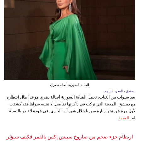
الفنانة السورية أصالة نصري
دمشق - المغرب اليوم
بعد سنوات من الغياب، تحمل الفنانة السورية أصالة نصري موعدا طال انتظاره
مع دمشق، المدينة التي تركت في ذاكرتها تفاصيل لا تشبه سواها.فقد كشفت
لأول مرة عن نيتها زيارة سوريا خلال شهر آب الجاري، في عودة لا تبدو بالنسبة
له...
المزيد
ارتطام جزء ضخم من صاروخ سبيس إكس بالقمر فكيف سيؤثر