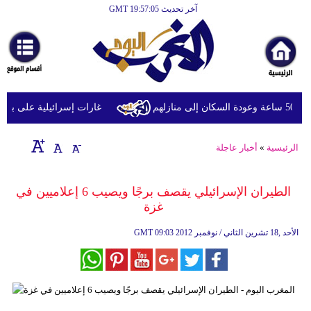
آخر تحديث GMT 19:57:05
الرئيسية
أخبارعاجلة
رياضة
ثقافة
م
غارات إسرائيلية على بلدة ال
إقتصاد
الرئيسية
»
أخبار عاجلة
فن
وموسيقى
الطيران الإسرائيلي يقصف برجًا ويصيب 6 إعلاميين في
غزة
أزياء
09:03 2012 الأحد ,18 تشرين الثاني / نوفمبر
GMT
صحة
وتغذية
سياحة