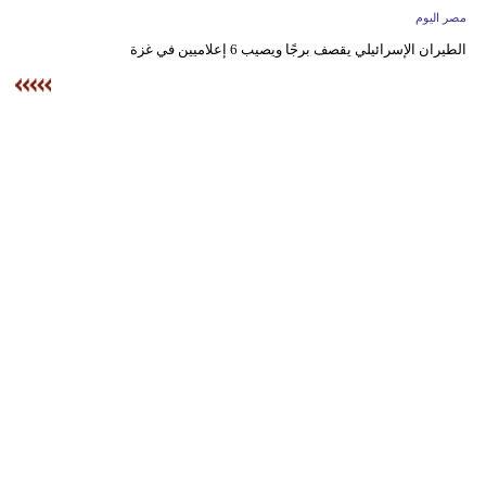
وسفر
مصر اليوم
الطيران الإسرائيلي يقصف برجًا ويصيب 6 إعلاميين في غزة
ديكور
أخبار
البرلمان
المغربي
إعلام
تعليم
مرأة
أزياء
إسلامية
علوم
وتكنولوجيا