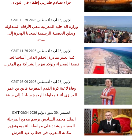
جراء تصادم طيارتي إطفاء في اليونان
GMT 10:29 2026 الإثنين ,03 آب / أغسطس
وزارة الداخلية المغربية تنفي الأرقام المتداولة
وتعلن الحصيلة الرسمية لضحايا الهجرة إلى
سبتة
GMT 11:20 2026 الإثنين ,03 آب / أغسطس
كندا تعتبر مبادرة الحكم الذاتي أساسا لحل
قضية الصحراء وتؤكد تعزيز الشراكة مع المغرب
GMT 06:00 2026 الإثنين ,03 آب / أغسطس
وفاة لاعبة كرة القدم المغربية فاتن بن عمر
العزيزي أثناء محاولة الهجرة سباحةً إلى سبتة
GMT 09:34 2026 الخميس ,30 تموز / يوليو
الملك محمد السادس يرسم ملامح المرحلة
المقبلة ويشدد على مواصلة التنمية وتعزيز
مكانة المغرب في خطاب عيد العرش