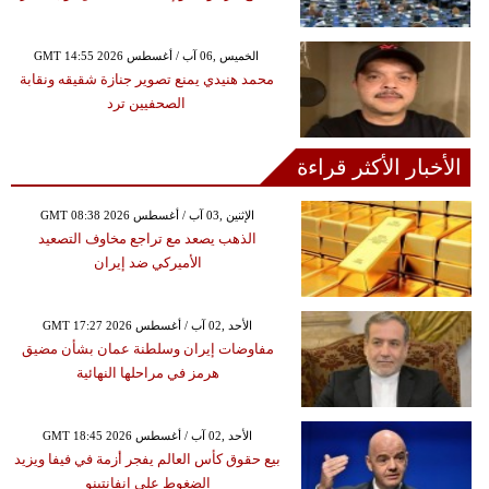
GMT 14:55 2026 الخميس ,06 آب / أغسطس
محمد هنيدي يمنع تصوير جنازة شقيقه ونقابة
الصحفيين ترد
الأخبار الأكثر قراءة
GMT 08:38 2026 الإثنين ,03 آب / أغسطس
الذهب يصعد مع تراجع مخاوف التصعيد
الأميركي ضد إيران
GMT 17:27 2026 الأحد ,02 آب / أغسطس
مفاوضات إيران وسلطنة عمان بشأن مضيق
هرمز في مراحلها النهائية
GMT 18:45 2026 الأحد ,02 آب / أغسطس
بيع حقوق كأس العالم يفجر أزمة في فيفا ويزيد
الضغوط على إنفانتينو