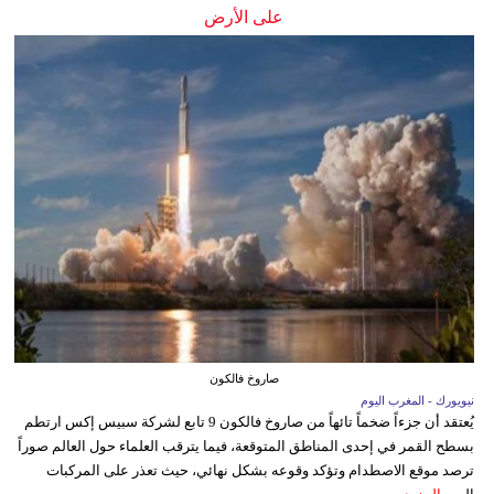
على الأرض
صاروخ فالكون
نيويورك - المغرب اليوم
يُعتقد أن جزءاً ضخماً تائهاً من صاروخ فالكون 9 تابع لشركة سبيس إكس ارتطم
بسطح القمر في إحدى المناطق المتوقعة، فيما يترقب العلماء حول العالم صوراً
ترصد موقع الاصطدام وتؤكد وقوعه بشكل نهائي، حيث تعذر على المركبات