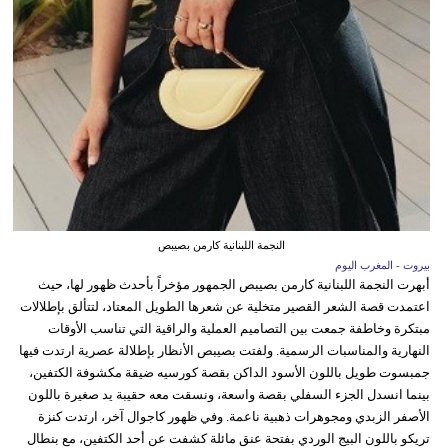
النجمة اللبنانية كارمن بصيبص
بيروت - المغرب اليوم
أبهرت النجمة اللبنانية كارمن بصيبص الجمهور مؤخراً بأحدث ظهور لها، حيث
اعتمدت قصة الشعر القصير متخلية عن شعرها الطويل المعتاد، لتتألق بإطلالات
مبتكرة وخاطفة جمعت بين التصاميم العملية والراقية التي تناسب الأوقات
النهارية والمناسبات الرسمية. ولفتت بصيبص الأنظار بإطلالة عصرية ارتدت فيها
جمبسوت طويل باللون الأسود الداكن بقصة كورسيه ضيقة مكشوفة الكتفين،
بينما انسدل الجزء السفلي بقصة واسعة، ونسقت معه حقيبة يد صغيرة باللون
الأصفر الزبدي ومجوهرات ذهبية ناعمة. وفي ظهور كاجوال آخر، ارتدت كنزة
تريكو باللون البيج الوردي بفتحة عنق مائلة كشفت عن أحد الكتفين، مع بنطال