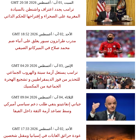
GMT 20:58 2026 السبت ,01 آب / أغسطس
ترامب يجدد اعتراف واشنطن بالسيادة
المغربية على الصحراء و إقتراحها للحكم الذاتي
GMT 18:52 2026 الأحد ,02 آب / أغسطس
مدرب طرابزون سبور يعلق على أنباء ضم
محمد صلاح في الميركاتو الصيفي
GMT 04:20 2026 الإثنين ,03 آب / أغسطس
ترامب يستغل أزمة سبتة والهروب الجماعي
للتحذير من فوز الديمقراطيين و تشجيع الهحرة
الجماعية من المكسيك
GMT 09:04 2026 الثلاثاء ,04 آب / أغسطس
جياني إنفانتينو ينفي طلب دعم سياسي أميركي
وسط تصاعد أزمة الثقة داخل الفيفا
GMT 17:33 2026 الأحد ,02 آب / أغسطس
عودة حرائق الغابات في إسبانيا ومقتل شخصين