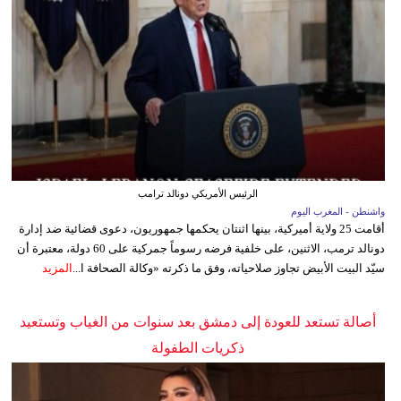
الرئيس الأمريكي دونالد ترامب
واشنطن - المغرب اليوم
أقامت 25 ولاية أميركية، بينها اثنتان يحكمها جمهوريون، دعوى قضائية ضد إدارة
دونالد ترمب، الاثنين، على خلفية فرضه رسوماً جمركية على 60 دولة، معتبرة أن
سيّد البيت الأبيض تجاوز صلاحياته، وفق ما ذكرته «وكالة الصحافة ا...
المزيد
أصالة تستعد للعودة إلى دمشق بعد سنوات من الغياب وتستعيد
ذكريات الطفولة