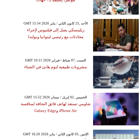
GMT 15:54 2026 الأحد ,25 كانون الثاني / يناير
زيلينسكي يصل إلى فيلنيوس لإجراء
محادثات مع رئيسي ليتوانيا وبولندا
GMT 10:11 2026 السبت ,07 شباط / فبراير
مشروبات طبيعية لنوم هانئ في الشتاء
GMT 15:52 2026 الخميس ,02 إبريل / نيسان
شاومي تستعد لهاتف فائق النحافة لمنافسة
iPhone Air وGalaxy Edge
GMT 16:20 2026 الإثنين ,05 كانون الثاني / يناير