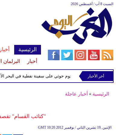
السبت 8 آب / أغسطس 2026
الرئيسية
أخبار
أخبار
البرلمان ا
إسرائيلي
أخر الأخبار
إحباط هجوم حوثي على سفينة نفطية في البحر الأحمر
الرئيسية
»
أخبار عاجلة
"كتائب القسام" تقصف أوفكيم 
10:20 2012 الإثنين ,19 تشرين الثاني / نوفمبر
GMT