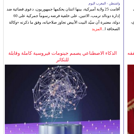
واشنطن - المغرب اليوم
أقامت 25 ولاية أميركية، بينها اثنتان يحكمها جمهوريون، دعوى قضائية ضد
إدارة دونالد ترمب، الاثنين، على خلفية فرضه رسوماً جمركية على 60
،
دولة، معتبرة أن سيّد البيت الأبيض تجاوز صلاحياته، وفق ما ذكرته «وكالة
الصحافة ا...
المزيد
فقه
الذكاء الاصطناعي يصمم جينومات فيروسية كاملة وقابلة
للتكاثر