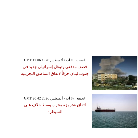
GMT 12:06 1970 السبت ,08 آب / أغسطس
قصف مدفعي وتوغل إسرائيلي جديد في
جنوب لبنان خرقاً لاتفاق المناطق التجريبية
GMT 20:42 2026 الجمعة ,07 آب / أغسطس
اتفاق «هرمز» يقترب وسط خلاف على
السيطرة
السبت ,08 آب / أغسطس GMT 12:19
2026
 خورخي ميسي والد النجم