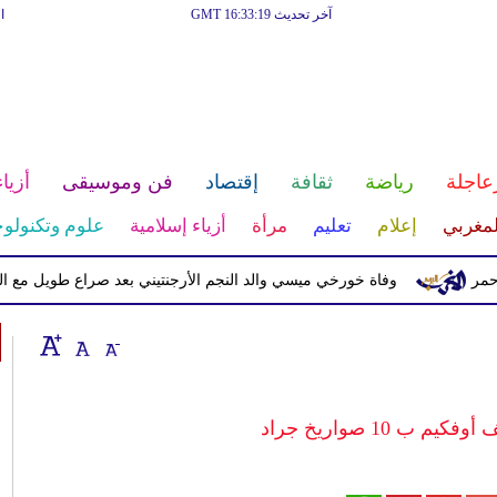
آخر تحديث GMT 16:33:19
ا
عاجلة
رياضة
ثقافة
إقتصاد
فن وموسيقى
أزياء
لمغربي
إعلام
تعليم
مرأة
أزياء إسلامية
علوم وتكنولوج
وفاة خورخي ميسي والد النجم الأرجنتيني بعد صراع طويل مع المرض
ب 10 صواريخ جراد