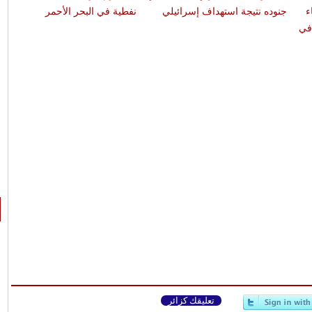
ء
جنوده نتيجة استهداف إسرائيلي
نفطية في البحر الأحمر
الأر
في
تعليقك كزائر