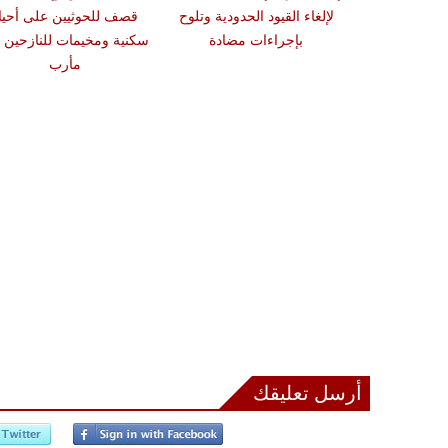
نوب بيت لحم
لإلغاء القيود الحدودية وتلوح
قصف للحوثيين على أحيا
ات الاحتلال
بإجراءات مضادة
سكنية ومخيمات للنازحين 
مأرب
أرسل تعليقك