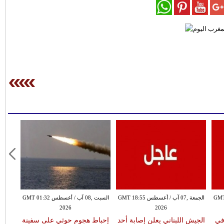
طس GMT 18:51
الجمعة ,07 آب / أغسطس GMT 18:55
السبت ,08 آب / أغسطس GMT 01:32
2026
2026
شخصين وإصابة 14 في
الجيش اللبناني يعلن إصابة أحد
إحباط هجوم حوثي على سفينة
وفاة