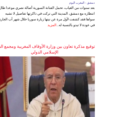
دمشق - المغرب اليوم
بعد سنوات من الغياب، تحمل الفنانة السورية أصالة نصري موعدا طال
انتظاره مع دمشق، المدينة التي تركت في ذاكرتها تفاصيل لا تشبه
سواها.فقد كشفت لأول مرة عن نيتها زيارة سوريا خلال شهر آب الجاري
في عودة لا تبدو بالنسبة له...
المزيد
توقيع مذكرة تعاون بين وزارة الأوقاف المغربية ومجمع ال
الإسلامي الدولي