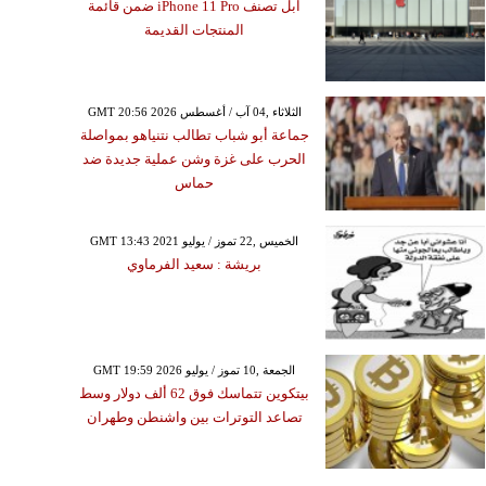
آبل تصنف iPhone 11 Pro ضمن قائمة
المنتجات القديمة
GMT 20:56 2026 الثلاثاء ,04 آب / أغسطس
جماعة أبو شباب تطالب نتنياهو بمواصلة
الحرب على غزة وشن عملية جديدة ضد
حماس
GMT 13:43 2021 الخميس ,22 تموز / يوليو
بريشة : سعيد الفرماوي
GMT 19:59 2026 الجمعة ,10 تموز / يوليو
بيتكوين تتماسك فوق 62 ألف دولار وسط
تصاعد التوترات بين واشنطن وطهران