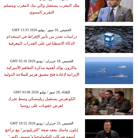
ملك المغرب يستقبل والي بنك المغرب ويتسلم
التقرير السنوي
GMT 13:33 2026 الخميس ,16 تموز / يوليو
دراسات تحذر من تأثير الإفراط في استخدام
الذكاء الاصطناعي على القدرات المعرفية
GMT 02:16 2026 الخميس ,18 حزيران / يونيو
ماكرون يؤكد أهمية مذكرة التفاهم الأميركية
الإيرانية لإعادة فتح مضيق هرمز للملاحة الدولية
GMT 03:06 2026 الثلاثاء ,28 تموز / يوليو
الكونغرس يستقبل زيلينسكي وسط تحرك
لفرض عقوبات على روسيا
GMT 18:52 2026 الخميس ,25 حزيران / يونيو
إيلون ماسك يفقد صفة "التريليونير" مع تراجع
أسهم شركات التكنولوجيا و"سبيس إكس"