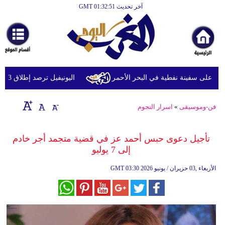
آخر تحديث GMT 01:32:51
الرئيسية
أخبارعاجلة
رياضة
ثقافة
لى سفينة نفطية في البحر الأحمر
اليونيفيل ترصد إطلاق 113 مقذوفا إسرائيليا على لبنان خلال يوم واحد
إقتصاد
فن-وموسيقى
»
اسرار النجوم
فن
وموسيقى
تأجيل دعوى حبس أحمد عز في قضية متجمد أجر خادم
إلى 7 يوليو
أزياء
03:30 2026 الأربعاء ,03 حزيران / يونيو
GMT
صحة
وتغذية
سياحة