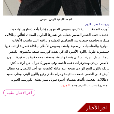
النجمة اللبنانية كارمن بصيبص
بيروت - المغرب اليوم
أبهرت النجمة اللبنانية كارمن بصيبص الجمهور مؤخراً بأحدث ظهور لها، حيث
اعتمدت قصة الشعر القصير متخلية عن شعرها الطويل المعتاد، لتتألق بإطلالات
مبتكرة وخاطفة جمعت بين التصاميم العملية والراقية التي تناسب الأوقات
النهارية والمناسبات الرسمية. ولفتت بصيبص الأنظار بإطلالة عصرية ارتدت فيها
جمبسوت طويل باللون الأسود الداكن بقصة كورسيه ضيقة مكشوفة الكتفين،
بينما انسدل الجزء السفلي بقصة واسعة، ونسقت معه حقيبة يد صغيرة باللون
الأصفر الزبدي ومجوهرات ذهبية ناعمة. وفي ظهور كاجوال آخر، ارتدت كنزة
تريكو باللون البيج الوردي بفتحة عنق مائلة كشفت عن أحد الكتفين، مع بنطال
أبيض عالي الخصر بقصة مستقيمة وحزام جلدي رفيع باللون البني. وعلى صعيد
الإطلالات الفخمة، تألقت بفستان أسود طويل تميز بقصّة الكورسيه العلوية
المطرزة بحبيبات الترتر وتنو...
المزيد
آخر الأخبار الطبية
آخر الأخبار