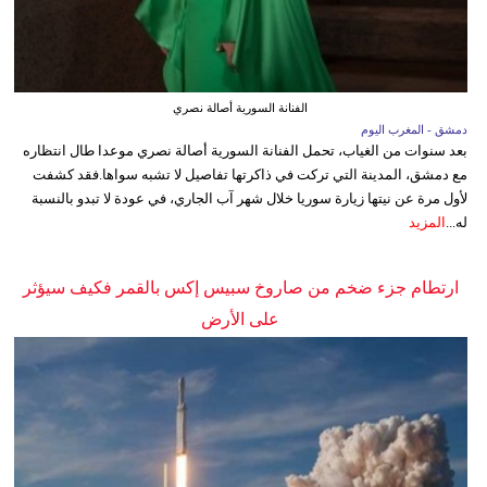
الفنانة السورية أصالة نصري
دمشق - المغرب اليوم
بعد سنوات من الغياب، تحمل الفنانة السورية أصالة نصري موعدا طال انتظاره
مع دمشق، المدينة التي تركت في ذاكرتها تفاصيل لا تشبه سواها.فقد كشفت
لأول مرة عن نيتها زيارة سوريا خلال شهر آب الجاري، في عودة لا تبدو بالنسبة
له...
المزيد
ارتطام جزء ضخم من صاروخ سبيس إكس بالقمر فكيف سيؤثر
على الأرض