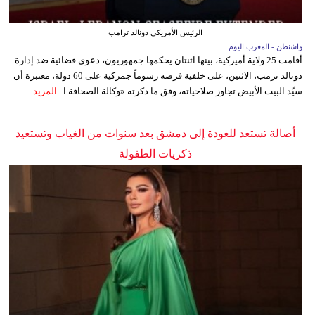
الرئيس الأمريكي دونالد ترامب
واشنطن - المغرب اليوم
أقامت 25 ولاية أميركية، بينها اثنتان يحكمها جمهوريون، دعوى قضائية ضد إدارة
دونالد ترمب، الاثنين، على خلفية فرضه رسوماً جمركية على 60 دولة، معتبرة أن
سيّد البيت الأبيض تجاوز صلاحياته، وفق ما ذكرته «وكالة الصحافة ا...
المزيد
أصالة تستعد للعودة إلى دمشق بعد سنوات من الغياب وتستعيد
ذكريات الطفولة