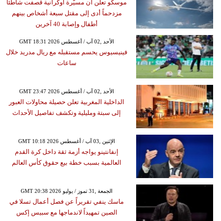
موسكو تعلن أن مسيّرة أوكرانية قصفت شاطئاً
مزدحماً أدى إلى مقتل سبعة أشخاص بينهم
أطفال وإصابة 40 آخرين
GMT 18:31 2026 الأحد ,02 آب / أغسطس
فينيسيوس يحسم مستقبله مع ريال مدريد خلال
ساعات
GMT 23:47 2026 الأحد ,02 آب / أغسطس
الداخلية المغربية تعلن حصيلة محاولات العبور
إلى سبتة ومليلية وتكشف تفاصيل الأحداث
GMT 10:18 2026 الإثنين ,03 آب / أغسطس
إنفانتينو يواجه أزمة ثقة داخل كرة القدم
العالمية بسبب خطة بيع حقوق كأس العالم
GMT 20:38 2026 الجمعة ,31 تموز / يوليو
ماسك ينفي تقريراً عن فصل أعمال تسلا في
الصين تمهيداً لاندماجها مع سبيس إكس