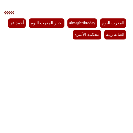
المغرب اليوم
almaghribtoday
أخبار المغرب اليوم
أحمد عز
الفنانة زينة
محكمة الأسرة