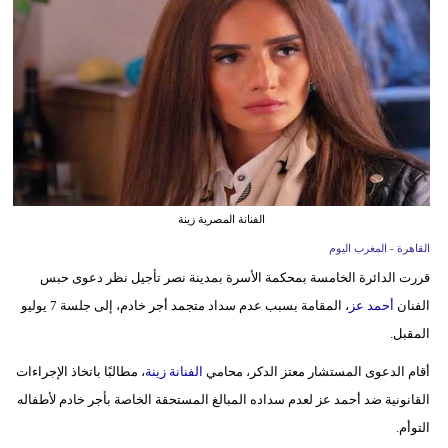
وسفر
ديكور
أخبار
البرلمان
المغربي
إعلام
الفنانة المصرية زينة
القاهرة - المغرب اليوم
تعليم
قررت الدائرة الخامسة بمحكمة الأسرة بمدينة نصر تأجيل نظر دعوى حبس
مرأة
الفنان
أحمد عز
، المقامة بسبب عدم سداد متجمد أجر خادم، إلى جلسة 7 يوليو
المقبل.
أزياء
إسلامية
أقام الدعوى المستشار معتز الدكر، محامي
الفنانة زينة
، مطالبًا باتخاذ الإجراءات
القانونية ضد أحمد عز لعدم سداده المبالغ المستحقة الخاصة بأجر خادم لأطفاله
علوم
التوأم.
وتكنولوجيا