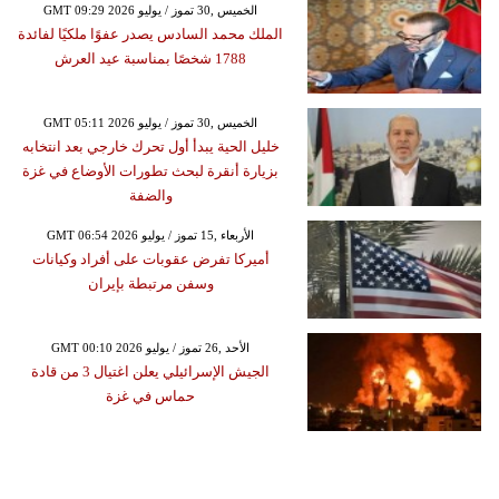
GMT 09:29 2026 الخميس ,30 تموز / يوليو
الملك محمد السادس يصدر عفوًا ملكيًا لفائدة
1788 شخصًا بمناسبة عيد العرش
GMT 05:11 2026 الخميس ,30 تموز / يوليو
خليل الحية يبدأ أول تحرك خارجي بعد انتخابه
بزيارة أنقرة لبحث تطورات الأوضاع في غزة
والضفة
GMT 06:54 2026 الأربعاء ,15 تموز / يوليو
أميركا تفرض عقوبات على أفراد وكيانات
وسفن مرتبطة بإيران
GMT 00:10 2026 الأحد ,26 تموز / يوليو
الجيش الإسرائيلي يعلن اغتيال 3 من قادة
حماس في غزة