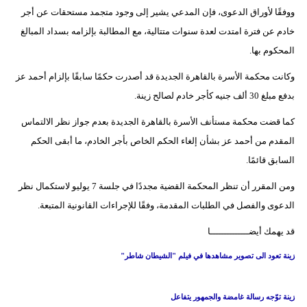
ووفقًا لأوراق الدعوى، فإن المدعي يشير إلى وجود متجمد مستحقات عن أجر
بيئة
خادم عن فترة امتدت لعدة سنوات متتالية، مع المطالبة بإلزامه بسداد المبالغ
المحكوم بها.
مدوَّنات
وكانت محكمة الأسرة بالقاهرة الجديدة قد أصدرت حكمًا سابقًا بإلزام أحمد عز
أبراج
بدفع مبلغ 30 ألف جنيه كأجر خادم لصالح زينة.
فيديو
كما قضت محكمة مستأنف الأسرة بالقاهرة الجديدة بعدم جواز نظر الالتماس
المقدم من أحمد عز بشأن إلغاء الحكم الخاص بأجر الخادم، ما أبقى الحكم
سيارات
السابق قائمًا.
ومن المقرر أن تنظر المحكمة القضية مجددًا في جلسة 7 يوليو لاستكمال نظر
الدعوى والفصل في الطلبات المقدمة، وفقًا للإجراءات القانونية المتبعة.
قد يهمك أيضــــــــــــــا
زينة تعود الى تصوير مشاهدها في فيلم "الشيطان شاطر"
زينة توّجه رسالة غامضة والجمهور يتفاعل