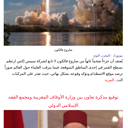
صاروخ فالكون
نيويورك - المغرب اليوم
يُعتقد أن جزءاً ضخماً تائهاً من صاروخ فالكون 9 تابع لشركة سبيس إكس ارتطم
بسطح القمر في إحدى المناطق المتوقعة، فيما يترقب العلماء حول العالم صوراً
ترصد موقع الاصطدام وتؤكد وقوعه بشكل نهائي، حيث تعذر على المركبات
الت...
المزيد
توقيع مذكرة تعاون بين وزارة الأوقاف المغربية ومجمع الفقه
الإسلامي الدولي