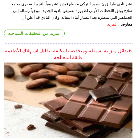
نشر نادي طرابزون سبور التركي مقطع فيديو تشويقياً للنجم المصري محمد
صلاح يوثق اللحظات الأولى لظهوره بقميص ناديه الجديد، موجهاً رسالة إلى
الجماهير التي تنتظره بعد انتشار أنباء انتقاله. وكان النادي قد أعلن أن
مفاوضا...
المزيد
المزيد من التحقيقات السياحية
6 بدائل منزلية بسيطة ومنخفضة التكلفة لتقليل استهلاك الأطعمة
فائقة المعالجة