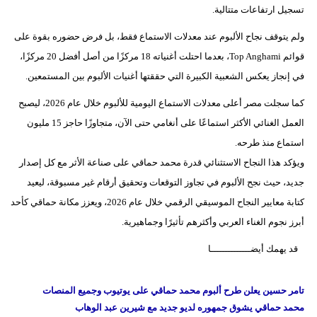
تسجيل ارتفاعات متتالية.
بيئة
ولم يتوقف نجاح الألبوم عند معدلات الاستماع فقط، بل فرض حضوره بقوة على
قوائم Top Anghami، بعدما احتلت أغنياته 18 مركزًا من أصل أفضل 20 مركزًا،
مدوَّنات
في إنجاز يعكس الشعبية الكبيرة التي حققتها أغنيات الألبوم بين المستمعين.
أبراج
كما سجلت مصر أعلى معدلات الاستماع اليومية للألبوم خلال عام 2026، ليصبح
فيديو
العمل الغنائي الأكثر استماعًا على أنغامي حتى الآن، متجاوزًا حاجز 15 مليون
استماع منذ طرحه.
سيارات
ويؤكد هذا النجاح الاستثنائي قدرة محمد حماقي على صناعة الأثر مع كل إصدار
جديد، حيث نجح الألبوم في تجاوز التوقعات وتحقيق أرقام غير مسبوقة، ليعيد
كتابة معايير النجاح الموسيقي الرقمي خلال عام 2026، ويعزز مكانة حماقي كأحد
أبرز نجوم الغناء العربي وأكثرهم تأثيرًا وجماهيرية.
قد يهمك أيضــــــــــــــا
تامر حسين يعلن طرح ألبوم محمد حماقي على يوتيوب وجميع المنصات
محمد حماقي يشوق جمهوره لديو جديد مع شيرين عبد الوهاب