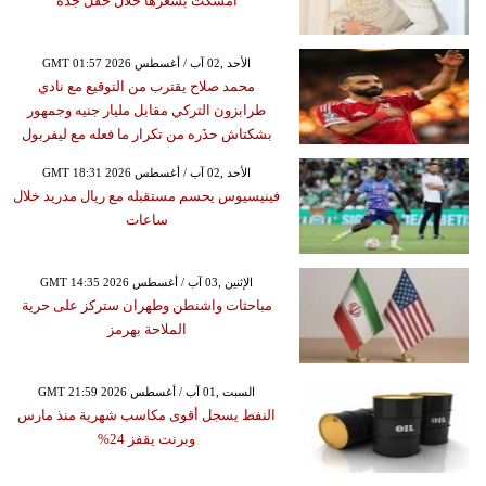
أمسكت بشعرها خلال حفل جدة
GMT 01:57 2026 الأحد ,02 آب / أغسطس
محمد صلاح يقترب من التوقيع مع نادي
طرابزون التركي مقابل مليار جنيه وجمهور
بشكتاش حذَره من تكرار ما فعله مع ليفربول
GMT 18:31 2026 الأحد ,02 آب / أغسطس
فينيسيوس يحسم مستقبله مع ريال مدريد خلال
ساعات
GMT 14:35 2026 الإثنين ,03 آب / أغسطس
مباحثات واشنطن وطهران ستركز على حرية
الملاحة بهرمز
GMT 21:59 2026 السبت ,01 آب / أغسطس
النفط يسجل أقوى مكاسب شهرية منذ مارس
وبرنت يقفز 24%