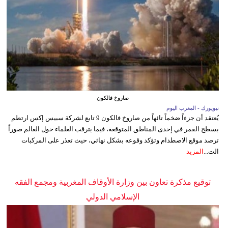
صاروخ فالكون
نيويورك - المغرب اليوم
يُعتقد أن جزءاً ضخماً تائهاً من صاروخ فالكون 9 تابع لشركة سبيس إكس ارتطم
بسطح القمر في إحدى المناطق المتوقعة، فيما يترقب العلماء حول العالم صوراً
ترصد موقع الاصطدام وتؤكد وقوعه بشكل نهائي، حيث تعذر على المركبات
الت...
المزيد
توقيع مذكرة تعاون بين وزارة الأوقاف المغربية ومجمع الفقه
الإسلامي الدولي