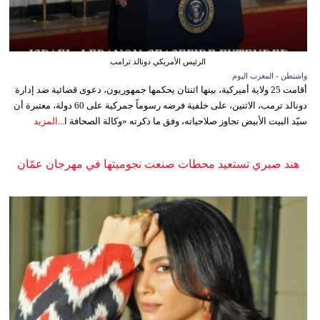
الرئيس الأمريكي دونالد ترامب
واشنطن - المغرب اليوم
أقامت 25 ولاية أميركية، بينها اثنتان يحكمها جمهوريون، دعوى قضائية ضد إدارة
دونالد ترمب، الاثنين، على خلفية فرضه رسوماً جمركية على 60 دولة، معتبرة أن
سيّد البيت الأبيض تجاوز صلاحياته، وفق ما ذكرته «وكالة الصحافة ا...
المزيد
هند صبري تستعيد محطات صنعت نجوميتها في مهرجان عمّان