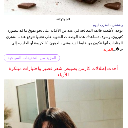
الشوكولاتة
واشنطن - المغرب اليوم
توجد الأطعمة فائقة المعالجة في عدد من الأغذية على نحو يفوق ما قد يتصوره
كثيرون، وسوف تساعدك هذه الوصفات الشهية على تجنبها.نتوقع عندما نشتري
المثلجات أنها تتكون من خليط لذيذ وغني بالدهون، كالكريمة أو الحليب، إلى
جا�...
المزيد
المزيد من التحقيقات السياحية
أحدث إطلالات كارمن بصيبص شعر قصير واختيارات مبتكرة
للأزياء