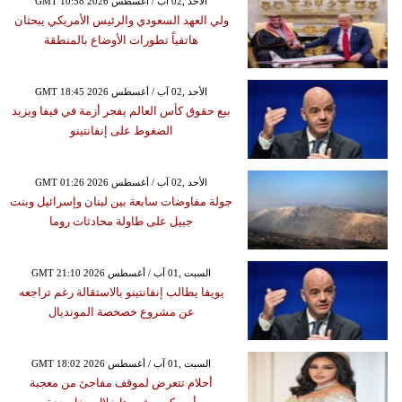
GMT 10:58 2026 الأحد ,02 آب / أغسطس
ولي العهد السعودي والرئيس الأمريكي يبحثان
هاتفياً تطورات الأوضاع بالمنطقة
GMT 18:45 2026 الأحد ,02 آب / أغسطس
بيع حقوق كأس العالم يفجر أزمة في فيفا ويزيد
الضغوط على إنفانتينو
GMT 01:26 2026 الأحد ,02 آب / أغسطس
جولة مفاوضات سابعة بين لبنان وإسرائيل وبنت
جبيل على طاولة محادثات روما
GMT 21:10 2026 السبت ,01 آب / أغسطس
يويفا يطالب إنفانتينو بالاستقالة رغم تراجعه
عن مشروع خصخصة المونديال
GMT 18:02 2026 السبت ,01 آب / أغسطس
أحلام تتعرض لموقف مفاجئ من معجبة