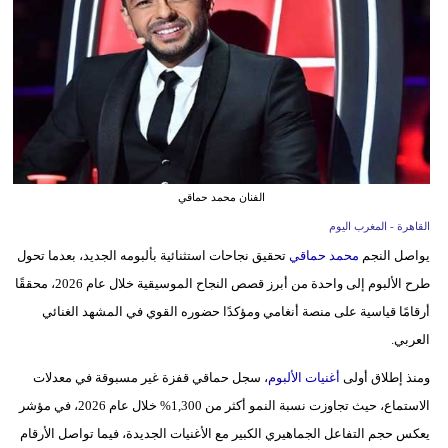
وسفر
ديكور
أخبار
البرلمان
المغربي
الفنان محمد حماقي
إعلام
القاهرة - المغرب اليوم
تعليم
يواصل النجم
محمد حماقي
تحقيق نجاحات استثنائية بألبومه الجديد، بعدما تحول
طرح الألبوم إلى واحدة من أبرز قصص النجاح الموسيقية خلال عام 2026، محققًا
مرأة
أرقامًا قياسية على منصة أنغامي ومؤكدًا حضوره القوي في المشهد الغنائي
العربي.
أزياء
إسلامية
ومنذ إطلاق أولى
أغنيات الألبوم
، سجل حماقي قفزة غير مسبوقة في معدلات
الاستماع، حيث تجاوزت نسبة النمو أكثر من 1,300% خلال عام 2026، في مؤشر
علوم
يعكس حجم التفاعل الجماهيري الكبير مع الأغنيات الجديدة، فيما تواصل الأرقام
وتكنولوجيا