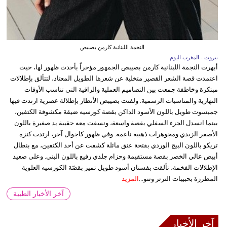
النجمة اللبنانية كارمن بصيبص
بيروت - المغرب اليوم
أبهرت النجمة اللبنانية كارمن بصيبص الجمهور مؤخراً بأحدث ظهور لها، حيث
اعتمدت قصة الشعر القصير متخلية عن شعرها الطويل المعتاد، لتتألق بإطلالات
مبتكرة وخاطفة جمعت بين التصاميم العملية والراقية التي تناسب الأوقات
النهارية والمناسبات الرسمية. ولفتت بصيبص الأنظار بإطلالة عصرية ارتدت فيها
جمبسوت طويل باللون الأسود الداكن بقصة كورسيه ضيقة مكشوفة الكتفين،
بينما انسدل الجزء السفلي بقصة واسعة، ونسقت معه حقيبة يد صغيرة باللون
الأصفر الزبدي ومجوهرات ذهبية ناعمة. وفي ظهور كاجوال آخر، ارتدت كنزة
تريكو باللون البيج الوردي بفتحة عنق مائلة كشفت عن أحد الكتفين، مع بنطال
أبيض عالي الخصر بقصة مستقيمة وحزام جلدي رفيع باللون البني. وعلى صعيد
الإطلالات الفخمة، تألقت بفستان أسود طويل تميز بقصّة الكورسيه العلوية
المطرزة بحبيبات الترتر وتنو...
المزيد
آخر الأخبار الطبية
آخر الأخبار