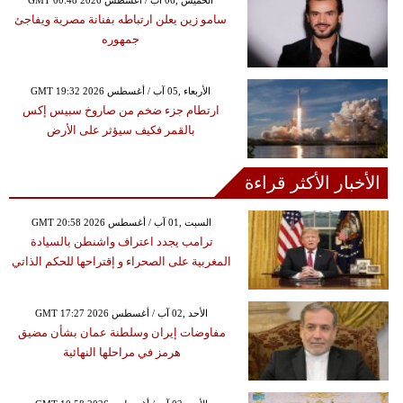
سامو زين يعلن ارتباطه بفنانة مصرية ويفاجئ
جمهوره
GMT 19:32 2026 الأربعاء ,05 آب / أغسطس
ارتطام جزء ضخم من صاروخ سبيس إكس
بالقمر فكيف سيؤثر على الأرض
الأخبار الأكثر قراءة
GMT 20:58 2026 السبت ,01 آب / أغسطس
ترامب يجدد اعتراف واشنطن بالسيادة
المغربية على الصحراء و إقتراحها للحكم الذاتي
GMT 17:27 2026 الأحد ,02 آب / أغسطس
مفاوضات إيران وسلطنة عمان بشأن مضيق
هرمز في مراحلها النهائية