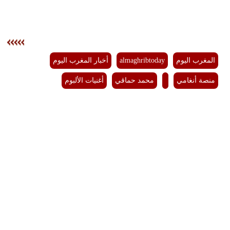
المغرب اليوم
almaghribtoday
أخبار المغرب اليوم
منصة أنغامي
محمد حماقي
أغنيات الألبوم