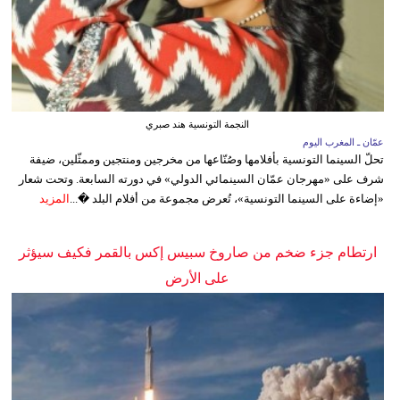
النجمة التونسية هند صبري
عمّان ـ المغرب اليوم
تحلّ السينما التونسية بأفلامها وصُنّاعها من مخرجين ومنتجين وممثّلين، ضيفة
شرف على «مهرجان عمّان السينمائي الدولي» في دورته السابعة. وتحت شعار
«إضاءة على السينما التونسية»، تُعرض مجموعة من أفلام البلد �...
المزيد
ارتطام جزء ضخم من صاروخ سبيس إكس بالقمر فكيف سيؤثر
على الأرض