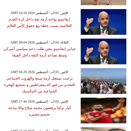
GMT 10:18 2026 الإثنين ,03 آب / أغسطس
إنفانتينو يواجه أزمة ثقة داخل كرة القدم
العالمية بسبب خطة بيع حقوق كأس العالم
GMT 09:04 2026 الثلاثاء ,04 آب / أغسطس
جياني إنفانتينو ينفي طلب دعم سياسي أميركي
وسط تصاعد أزمة الثقة داخل الفيفا
GMT 04:20 2026 الإثنين ,03 آب / أغسطس
ترامب يستغل أزمة سبتة والهروب الجماعي
للتحذير من فوز الديمقراطيين و تشجيع الهحرة
الجماعية من المكسيك
GMT 17:44 2026 الإثنين ,03 آب / أغسطس
كبار تركيا يرفضون محمد صلاح و48 ساعة
تحسم مصيره