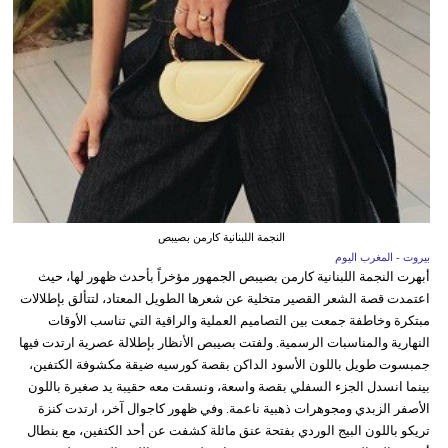
النجمة اللبنانية كارمن بصيبص
بيروت - المغرب اليوم
أبهرت النجمة اللبنانية كارمن بصيبص الجمهور مؤخراً بأحدث ظهور لها، حيث
اعتمدت قصة الشعر القصير متخلية عن شعرها الطويل المعتاد، لتتألق بإطلالات
مبتكرة وخاطفة جمعت بين التصاميم العملية والراقية التي تناسب الأوقات
النهارية والمناسبات الرسمية. ولفتت بصيبص الأنظار بإطلالة عصرية ارتدت فيها
جمبسوت طويل باللون الأسود الداكن بقصة كورسيه ضيقة مكشوفة الكتفين،
بينما انسدل الجزء السفلي بقصة واسعة، ونسقت معه حقيبة يد صغيرة باللون
الأصفر الزبدي ومجوهرات ذهبية ناعمة. وفي ظهور كاجوال آخر، ارتدت كنزة
تريكو باللون البيج الوردي بفتحة عنق مائلة كشفت عن أحد الكتفين، مع بنطال