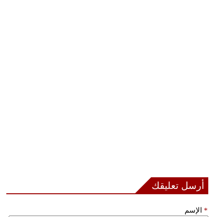
بيئة
مدوَّنات
أبراج
فيديو
سيارات
أرسل تعليقك
*
الإسم