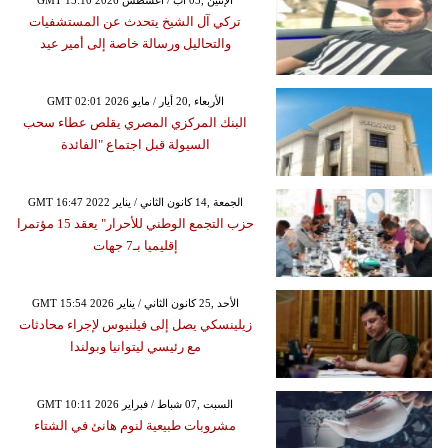
GMT 15:10 2026 الإثنين ,03 آب / أغسطس
تركي آل الشيخ يتحدث عن المستشفيات
والتحاليل ورسالة خاصة إلى أمير عيد
GMT 02:01 2026 الأربعاء ,20 أيار / مايو
البنك المركزي المصري يقلص عطاء سحب
السيولة قبل اجتماع "الفائدة
GMT 16:47 2022 الجمعة ,14 كانون الثاني / يناير
حزب التجمع الوطني للأحرار" يعقد 15 مؤتمرا
إقليميا بـ7 جهات
GMT 15:54 2026 الأحد ,25 كانون الثاني / يناير
زيلينسكي يصل إلى فيلنيوس لإجراء محادثات
مع رئيسي ليتوانيا وبولندا
GMT 10:11 2026 السبت ,07 شباط / فبراير
مشروبات طبيعية لنوم هانئ في الشتاء