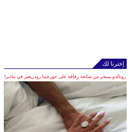
إخترنا لك
رونالدو يسخر من شائعة زفافه على جورجينا رودريغيز في ماديرا