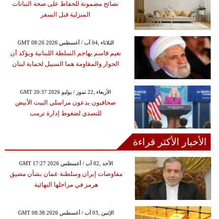
نصائح مضمونة للحفاظ على صحة النباتات
المنزلية قبل السفر
GMT 08:26 2026 الثلاثاء ,04 آب / أغسطس
نعيم قاسم يهاجم السلطة اللبنانية ويؤكد أن
الحوار والمقاومة هما السبيل لحماية لبنان
GMT 20:37 2026 الأربعاء ,22 تموز / يوليو
صحافيون يدعون مراسلي البيت الأبيض
للتصدي لضغوط إدارة ترمب
الأخبار الأكثر قراءة
GMT 17:27 2026 الأحد ,02 آب / أغسطس
مفاوضات إيران وسلطنة عمان بشأن مضيق
هرمز في مراحلها النهائية
GMT 08:38 2026 الإثنين ,03 آب / أغسطس