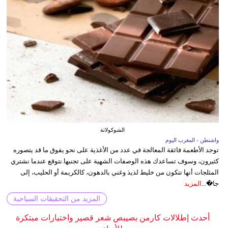
الشوكولاتة
واشنطن - المغرب اليوم
توجد الأطعمة فائقة المعالجة في عدد من الأغذية على نحو يفوق ما قد يتصوره
كثيرون، وسوف تساعدك هذه الوصفات الشهية على تجنبها.نتوقع عندما نشتري
المثلجات أنها تتكون من خليط لذيذ وغني بالدهون، كالكريمة أو الحليب، إلى
جا�...
المزيد
المزيد من التحقيقات السياحية
أحدث إطلالات كارمن بصيبص شعر قصير واختيارات مبتكرة