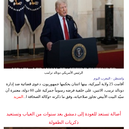
الرئيس الأمريكي دونالد ترامب
واشنطن - المغرب اليوم
أقامت 25 ولاية أميركية، بينها اثنتان يحكمها جمهوريون، دعوى قضائية ضد إدارة
دونالد ترمب، الاثنين، على خلفية فرضه رسوماً جمركية على 60 دولة، معتبرة أن
سيّد البيت الأبيض تجاوز صلاحياته، وفق ما ذكرته «وكالة الصحافة ا...
المزيد
أصالة تستعد للعودة إلى دمشق بعد سنوات من الغياب وتستعيد
ذكريات الطفولة