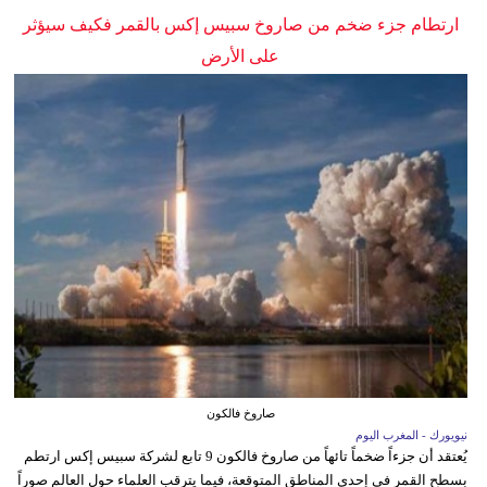
ارتطام جزء ضخم من صاروخ سبيس إكس بالقمر فكيف سيؤثر
على الأرض
صاروخ فالكون
نيويورك - المغرب اليوم
يُعتقد أن جزءاً ضخماً تائهاً من صاروخ فالكون 9 تابع لشركة سبيس إكس ارتطم
بسطح القمر في إحدى المناطق المتوقعة، فيما يترقب العلماء حول العالم صوراً