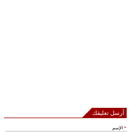
بيئة
مدوَّنات
أبراج
فيديو
سيارات
أرسل تعليقك
*
الإسم