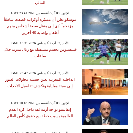
المالي
GMT 23:41 2026 الإثنين ,03 آب / أغسطس
موسكو تعلن أن مسيّرة أوكرانية قصفت شاطئاً
مزدحماً أدى إلى مقتل سبعة أشخاص بينهم
أطفال وإصابة 40 آخرين
GMT 18:31 2026 الأحد ,02 آب / أغسطس
فينيسيوس يحسم مستقبله مع ريال مدريد خلال
ساعات
GMT 23:47 2026 الأحد ,02 آب / أغسطس
الداخلية المغربية تعلن حصيلة محاولات العبور
إلى سبتة ومليلية وتكشف تفاصيل الأحداث
GMT 10:18 2026 الإثنين ,03 آب / أغسطس
إنفانتينو يواجه أزمة ثقة داخل كرة القدم
العالمية بسبب خطة بيع حقوق كأس العالم