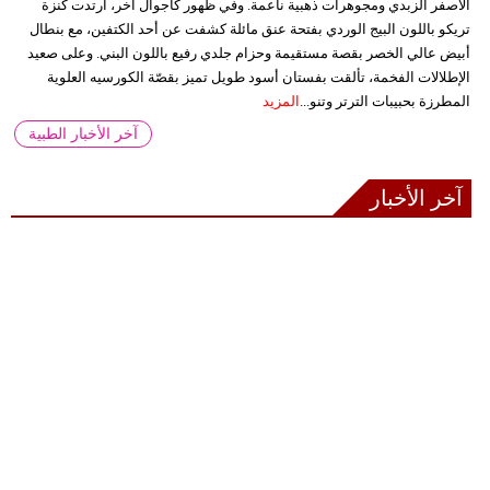
الأصفر الزبدي ومجوهرات ذهبية ناعمة. وفي ظهور كاجوال آخر، ارتدت كنزة
تريكو باللون البيج الوردي بفتحة عنق مائلة كشفت عن أحد الكتفين، مع بنطال
أبيض عالي الخصر بقصة مستقيمة وحزام جلدي رفيع باللون البني. وعلى صعيد
الإطلالات الفخمة، تألقت بفستان أسود طويل تميز بقصّة الكورسيه العلوية
المطرزة بحبيبات الترتر وتنو...
المزيد
آخر الأخبار الطبية
آخر الأخبار