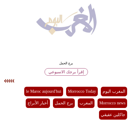
وسفر
ديكور
أخبار
البرلمان
المغربي
إعلام
برج الحمل
إقرأ برجك الاسبوعي
تعليم
مرأة
المغرب اليوم
Morrocco Today
le Maroc aujourd'hui
أزياء
Morrocco news
المغرب
برج الحمل
أخبار الأبراج
إسلامية
جاكلين عقيقي
علوم
وتكنولوجيا