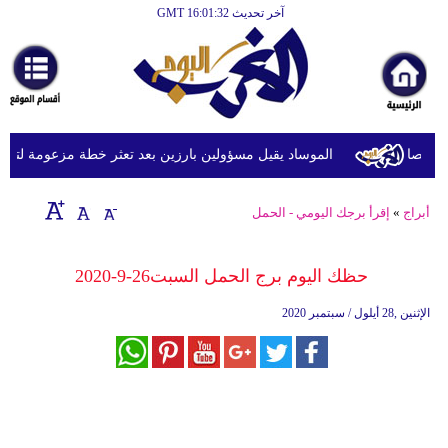
آخر تحديث GMT 16:01:32
الرئيسية
أخبارعاجلة
رياضة
ثقافة
الموساد يقيل مسؤولين بارزين بعد تعثر خطة مزعومة لتغيير ال
إقتصاد
أبراج
»
إقرأ برجك اليومي - الحمل
فن
وموسيقى
حظك اليوم برج الحمل السبت26-9-2020
أزياء
الإثنين ,28 أيلول / سبتمبر 2020
صحة
وتغذية
سياحة