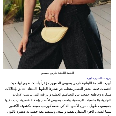
النجمة اللبنانية كارمن بصيبص
بيروت - المغرب اليوم
أبهرت النجمة اللبنانية كارمن بصيبص الجمهور مؤخراً بأحدث ظهور لها، حيث
اعتمدت قصة الشعر القصير متخلية عن شعرها الطويل المعتاد، لتتألق بإطلالات
مبتكرة وخاطفة جمعت بين التصاميم العملية والراقية التي تناسب الأوقات
النهارية والمناسبات الرسمية. ولفتت بصيبص الأنظار بإطلالة عصرية ارتدت فيها
جمبسوت طويل باللون الأسود الداكن بقصة كورسيه ضيقة مكشوفة الكتفين،
بينما انسدل الجزء السفلي بقصة واسعة، ونسقت معه حقيبة يد صغيرة باللون