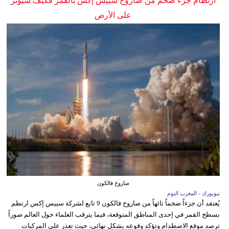
ارتطام جزء ضخم من صاروخ سبيس إكس بالقمر فكيف سيؤثر
على الأرض
صاروخ فالكون
نيويورك - المغرب اليوم
يُعتقد أن جزءاً ضخماً تائهاً من صاروخ فالكون 9 تابع لشركة سبيس إكس ارتطم
بسطح القمر في إحدى المناطق المتوقعة، فيما يترقب العلماء حول العالم صوراً
ترصد موقع الاصطدام وتؤكد وقوعه بشكل نهائي، حيث تعذر على المركبات