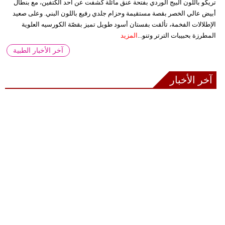
تريكو باللون البيج الوردي بفتحة عنق مائلة كشفت عن أحد الكتفين، مع بنطال
أبيض عالي الخصر بقصة مستقيمة وحزام جلدي رفيع باللون البني. وعلى صعيد
الإطلالات الفخمة، تألقت بفستان أسود طويل تميز بقصّة الكورسيه العلوية
المطرزة بحبيبات الترتر وتنو...
المزيد
آخر الأخبار الطبية
آخر الأخبار