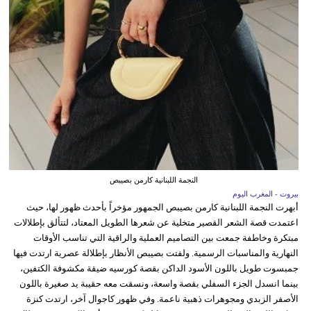
النجمة اللبنانية كارمن بصيبص
بيروت - المغرب اليوم
أبهرت النجمة اللبنانية كارمن بصيبص الجمهور مؤخراً بأحدث ظهور لها، حيث
اعتمدت قصة الشعر القصير متخلية عن شعرها الطويل المعتاد، لتتألق بإطلالات
مبتكرة وخاطفة جمعت بين التصاميم العملية والراقية التي تناسب الأوقات
النهارية والمناسبات الرسمية. ولفتت بصيبص الأنظار بإطلالة عصرية ارتدت فيها
جمبسوت طويل باللون الأسود الداكن بقصة كورسيه ضيقة مكشوفة الكتفين،
بينما انسدل الجزء السفلي بقصة واسعة، ونسقت معه حقيبة يد صغيرة باللون
الأصفر الزبدي ومجوهرات ذهبية ناعمة. وفي ظهور كاجوال آخر، ارتدت كنزة