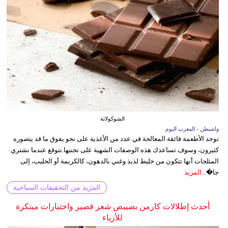
الشوكولاتة
واشنطن - المغرب اليوم
توجد الأطعمة فائقة المعالجة في عدد من الأغذية على نحو يفوق ما قد يتصوره
كثيرون، وسوف تساعدك هذه الوصفات الشهية على تجنبها.نتوقع عندما نشتري
المثلجات أنها تتكون من خليط لذيذ وغني بالدهون، كالكريمة أو الحليب، إلى
جا�...
المزيد
المزيد من التحقيقات السياحية
أحدث إطلالات كارمن بصيبص شعر قصير واختيارات مبتكرة
للأزياء