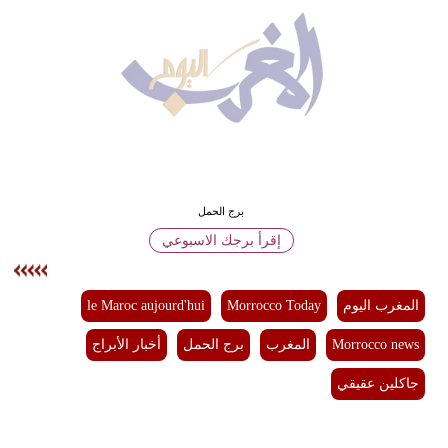
وسفر
ديكور
أخبار
البرلمان
المغربي
إعلام
برج الحمل
إقرأ برجك الاسبوعي
تعليم
مرأة
المغرب اليوم
Morrocco Today
le Maroc aujourd'hui
أزياء
Morrocco news
المغرب
برج الحمل
أخبار الأبراج
إسلامية
جاكلين عقيقي
علوم
وتكنولوجيا