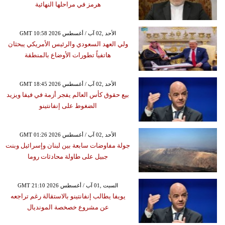
هرمز في مراحلها النهائية
GMT 10:58 2026 الأحد ,02 آب / أغسطس
ولي العهد السعودي والرئيس الأمريكي يبحثان
هاتفياً تطورات الأوضاع بالمنطقة
GMT 18:45 2026 الأحد ,02 آب / أغسطس
بيع حقوق كأس العالم يفجر أزمة في فيفا ويزيد
الضغوط على إنفانتينو
GMT 01:26 2026 الأحد ,02 آب / أغسطس
جولة مفاوضات سابعة بين لبنان وإسرائيل وبنت
جبيل على طاولة محادثات روما
GMT 21:10 2026 السبت ,01 آب / أغسطس
يويفا يطالب إنفانتينو بالاستقالة رغم تراجعه
عن مشروع خصخصة المونديال