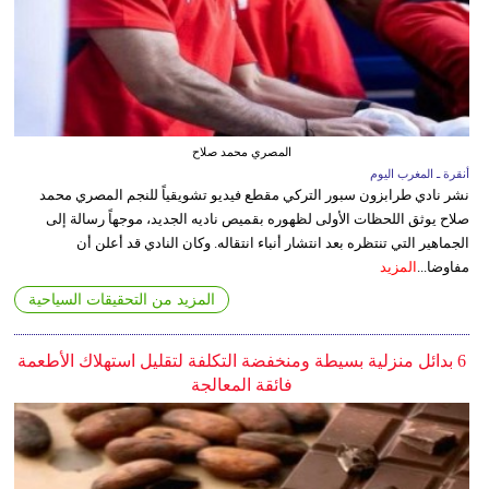
المصري محمد صلاح
أنقرة ـ المغرب اليوم
نشر نادي طرابزون سبور التركي مقطع فيديو تشويقياً للنجم المصري محمد
صلاح يوثق اللحظات الأولى لظهوره بقميص ناديه الجديد، موجهاً رسالة إلى
الجماهير التي تنتظره بعد انتشار أنباء انتقاله. وكان النادي قد أعلن أن
مفاوضا...
المزيد
المزيد من التحقيقات السياحية
6 بدائل منزلية بسيطة ومنخفضة التكلفة لتقليل استهلاك الأطعمة
فائقة المعالجة