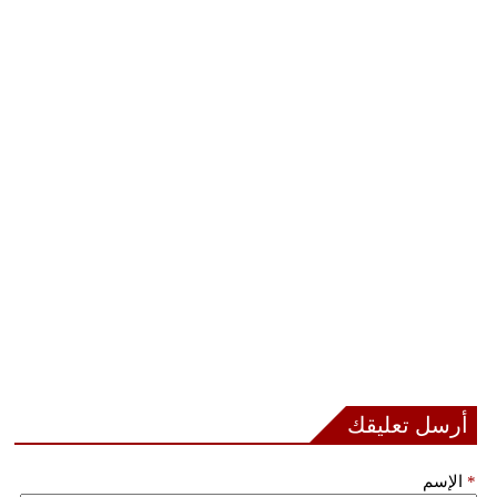
بيئة
مدوَّنات
أبراج
فيديو
سيارات
أرسل تعليقك
*
الإسم