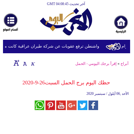
آخر تحديث GMT 04:08:45
الرئيسية
أخبارعاجلة
رياضة
ثقافة
رام
واشنطن ترفع عقوبات عن شركة طيران عراقية كانت مدرجة ب
إقتصاد
أبراج
»
إقرأ برجك اليومي - الحمل
فن
وموسيقى
حظك اليوم برج الحمل السبت26-9-2020
أزياء
الأحد ,06 أيلول / سبتمبر 2020
صحة
وتغذية
سياحة