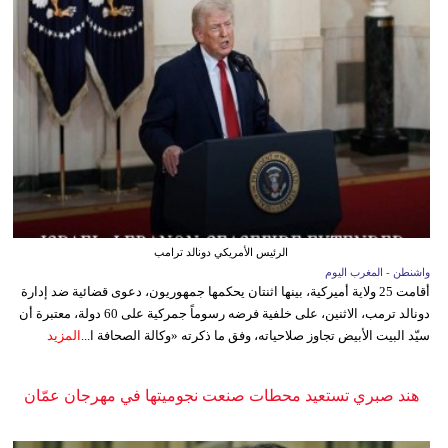
الرئيس الأمريكي دونالد ترامب
واشنطن - المغرب اليوم
أقامت 25 ولاية أميركية، بينها اثنتان يحكمها جمهوريون، دعوى قضائية ضد إدارة
دونالد ترمب، الاثنين، على خلفية فرضه رسوماً جمركية على 60 دولة، معتبرة أن
سيّد البيت الأبيض تجاوز صلاحياته، وفق ما ذكرته «وكالة الصحافة ا...
المزيد
هند صبري تستعيد محطات صنعت نجوميتها في مهرجان عمّان