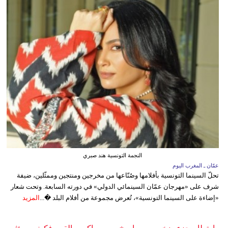
النجمة التونسية هند صبري
عمّان ـ المغرب اليوم
تحلّ السينما التونسية بأفلامها وصُنّاعها من مخرجين ومنتجين وممثّلين، ضيفة
شرف على «مهرجان عمّان السينمائي الدولي» في دورته السابعة. وتحت شعار
«إضاءة على السينما التونسية»، تُعرض مجموعة من أفلام البلد �...
المزيد