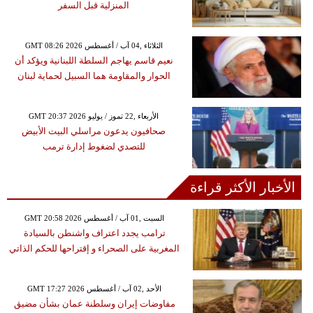
المنزلية قبل السفر
GMT 08:26 2026 الثلاثاء ,04 آب / أغسطس
نعيم قاسم يهاجم السلطة اللبنانية ويؤكد أن
الحوار والمقاومة هما السبيل لحماية لبنان
GMT 20:37 2026 الأربعاء ,22 تموز / يوليو
صحافيون يدعون مراسلي البيت الأبيض
للتصدي لضغوط إدارة ترمب
الأخبار الأكثر قراءة
GMT 20:58 2026 السبت ,01 آب / أغسطس
ترامب يجدد اعتراف واشنطن بالسيادة
المغربية على الصحراء و إقتراحها للحكم الذاتي
GMT 17:27 2026 الأحد ,02 آب / أغسطس
مفاوضات إيران وسلطنة عمان بشأن مضيق