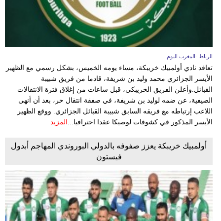
الرباط -المغرب اليوم
تعاقد نادي أولمبيك خريبكة، مساء يومه الخميس، بشكل رسمي مع الظهير
الأيسر الجزائري محمد وليد بن شريفة، قادما من فريق شبيبة
القبائل.وأعلن الفريق الخريبكي، قبل ساعات من إغلاق فترة الانتقالات
الصيفية، عن ضمه لوليد بن شريفة، في صفقة انتقال حر، بعد أن أنهى
اللاعب إرتباطه مع فريقه السابق شبيبة القبائل الجزائري. ووقع الظهير
الأيسر المذكور في كشوفات لوصيكا عقدا احترافيا...
المزيد
أولمبيك خريبكة يعزز صفوفه بالدولي البوروندي المهاجم أبدول
فيستون