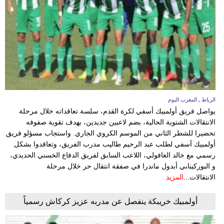
وسفر
ديكور
أخبار
البرلمان
المغربي
الرباط ـ المغرب اليوم
إعلام
يواصل فريق أولمبيك أسفي لكرة القدم، سلسة تعاقداته خلال مرحلة
الانتقالات الشتوية الحالية، بضم لاعبين جديدين، بهدف تقوية صفوفه
تعليم
تحضيرا للشطر الثاني من الموسم الكروي الجاري. واستجاب مسؤلو فريق
أولمبيك آسفي لطلب عبد الرحيم طاليب مدرب الفريق، وتعاقدوا بشكل
مرأة
رسمي مع خالد الغافولي، اللاعب السابق لفريق الدفاع الخسني الحديدي،
و البوركينابي أبدول ماندرا في صفقة انتقال حر خلال مرحلة
أزياء
الانتقالات...
المزيد
إسلامية
أولمبيك خريبكة ينفصل عن مدربه عزيز كركاش رسمياً
علوم
وتكنولوجيا