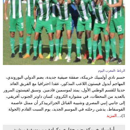
الرباط -المغرب اليوم
حسم نادي أولمبيك خريبكة، صفقة صيفية جديدة، بضم الدولي البوروندي،
المهاجم أبدول فيستون.اللاعب المذكور، عقدا احترافيا مع الفريق العائد
حديثا للقسم الوطني الأول، يمتد لموسمين قادمين. وسبق لفيستون المرور
بالعديد من المحطات، في مشواره الكروي، كسان داونز الجنوب أفريقي،
إلى جانبي إنبي المصري وشبيبة القبائل الجزائرييذكر أن ممثل عاصمة
الفوسفاط، يدشن رحلته في الموسم الجديد، يوم السبت القادم (الجولة
1)،...
المزيد
أولمبيك خريبكة يضم حفاري وكرادة من يوسفية برشيد