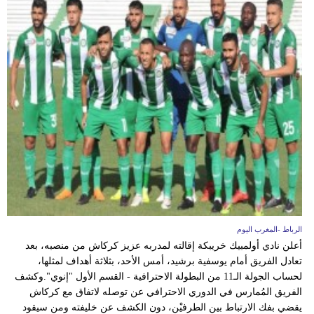
بيئة
مدوَّنات
أبراج
فيديو
سيارات
الرباط -المغرب اليوم
أعلن نادي أولمبيك خريبكة إقالته لمدربه عزيز كركاش من منصبه، بعد
تعادل الفريق أمام يوسفية برشيد، أمس الأحد، بثلاثة أهداف لمثلها،
لحساب الجولة الـ11 من البطولة الاحترافية - القسم الأول "إنوي".وكشف
الفريق المُمارس في الدوري الاحترافي عن توصله لاتفاق مع كركاش
يقضي بفك الارتباط بين الطرفيْن، دون الكشف عن خليفته ومن سيقود