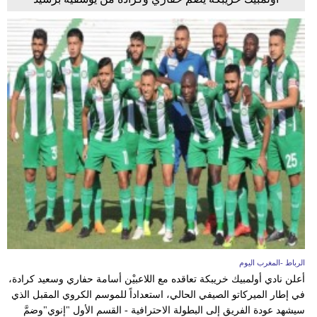
الرباط -المغرب اليوم
أعلن نادي أولمبيك خريبكة تعاقده مع اللاعبيْن أسامة حفاري وسعيد كرادة،
في إطار الميركاتو الصيفي الحالي، استعداداً للموسم الكروي المقبل الذي
سيشهد عودة الفريق إلى البطولة الاحترافية - القسم الأول "إنوي"وضمَّ