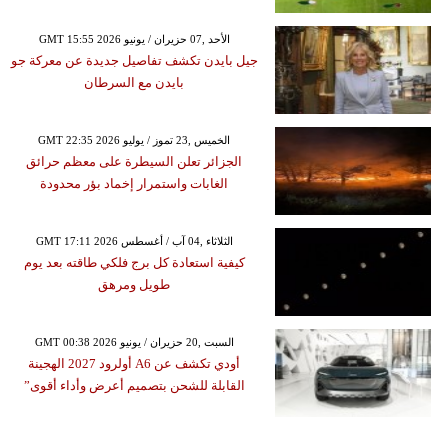
GMT 15:55 2026 الأحد ,07 حزيران / يونيو
جيل بايدن تكشف تفاصيل جديدة عن معركة جو
بايدن مع السرطان
GMT 22:35 2026 الخميس ,23 تموز / يوليو
الجزائر تعلن السيطرة على معظم حرائق
الغابات واستمرار إخماد بؤر محدودة
GMT 17:11 2026 الثلاثاء ,04 آب / أغسطس
كيفية استعادة كل برج فلكي طاقته بعد يوم
طويل ومرهق
GMT 00:38 2026 السبت ,20 حزيران / يونيو
أودي تكشف عن A6 أولرود 2027 الهجينة
القابلة للشحن بتصميم أعرض وأداء أقوى”