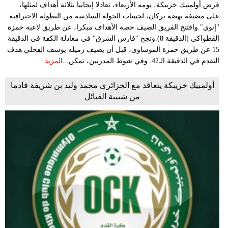
فرض أولمبيك خريبكة، يومه الأربعاء، تعادلا إيجابيا بثلاثة أهداف لمثلها،
على مضيفه نهضة بركان، لحساب الجولة السادسة من البطولة الاحترافية
"إنوي".وافتتح الفريق الضيف حصة الأهداف مبكرا، عن طريق لاعبه حمزة
الفطواكي (الدقيقة 8).ونجح "فارس الشرق" في معادلة الكفة في الدقيقة
15 عن طريق حمزة الموساوي، قبل أن يضيف زميله يوسف الفحلي هدف
التقدم في الدقيقة الـ42. وفي شوط المدربين، تمكن...
المزيد
أولمبيك خريبكة يتعاقد مع الجزائري محمد وليد بن شريفة قادما
من شبيبة القبائل