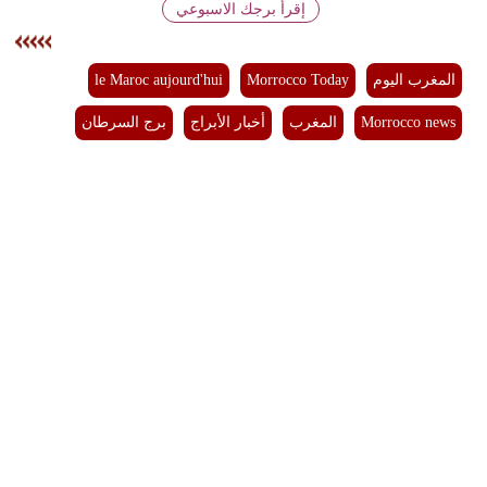
إقرأ برجك الاسبوعي
بيئة
المغرب اليوم
Morrocco Today
le Maroc aujourd'hui
مدوَّنات
Morrocco news
المغرب
أخبار الأبراج
برج السرطان
أبراج
فيديو
سيارات