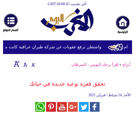
آخر تحديث GMT 04:08:45
الرئيسية
أخبارعاجلة
رياضة
ثقافة
ام
واشنطن ترفع عقوبات عن شركة طيران عراقية كانت مدرجة بس
إقتصاد
أبراج
»
إقرأ برجك اليومي - السرطان
فن
وموسيقى
تحقق قفزة نوعية جديدة في حياتك
أزياء
الأحد ,14 شباط / فبراير 2021
صحة
وتغذية
سياحة