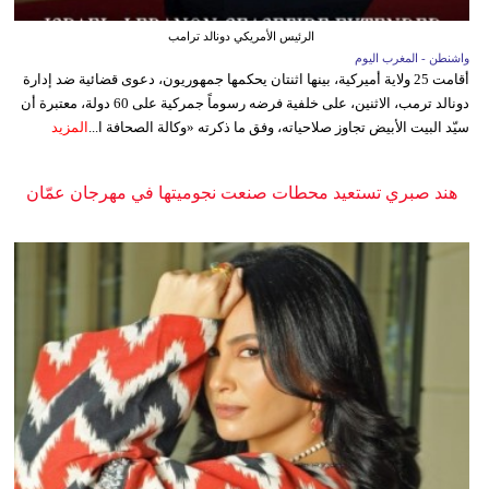
الرئيس الأمريكي دونالد ترامب
واشنطن - المغرب اليوم
أقامت 25 ولاية أميركية، بينها اثنتان يحكمها جمهوريون، دعوى قضائية ضد إدارة
دونالد ترمب، الاثنين، على خلفية فرضه رسوماً جمركية على 60 دولة، معتبرة أن
سيّد البيت الأبيض تجاوز صلاحياته، وفق ما ذكرته «وكالة الصحافة ا...
المزيد
هند صبري تستعيد محطات صنعت نجوميتها في مهرجان عمّان