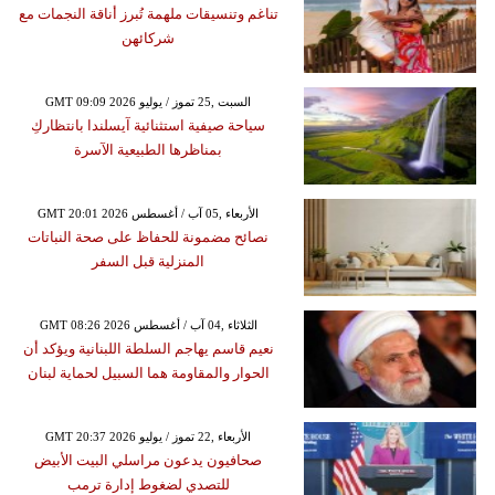
تناغم وتنسيقات ملهمة تُبرز أناقة النجمات مع
شركائهن
GMT 09:09 2026 السبت ,25 تموز / يوليو
سياحة صيفية استثنائية آيسلندا بانتظاركِ
بمناظرها الطبيعية الآسرة
GMT 20:01 2026 الأربعاء ,05 آب / أغسطس
نصائح مضمونة للحفاظ على صحة النباتات
المنزلية قبل السفر
GMT 08:26 2026 الثلاثاء ,04 آب / أغسطس
نعيم قاسم يهاجم السلطة اللبنانية ويؤكد أن
الحوار والمقاومة هما السبيل لحماية لبنان
GMT 20:37 2026 الأربعاء ,22 تموز / يوليو
صحافيون يدعون مراسلي البيت الأبيض
للتصدي لضغوط إدارة ترمب