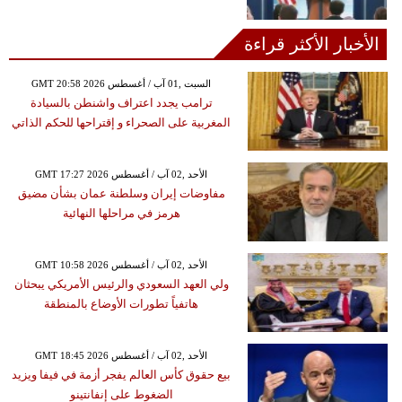
الأخبار الأكثر قراءة
GMT 20:58 2026 السبت ,01 آب / أغسطس
ترامب يجدد اعتراف واشنطن بالسيادة
المغربية على الصحراء و إقتراحها للحكم الذاتي
GMT 17:27 2026 الأحد ,02 آب / أغسطس
مفاوضات إيران وسلطنة عمان بشأن مضيق
هرمز في مراحلها النهائية
GMT 10:58 2026 الأحد ,02 آب / أغسطس
ولي العهد السعودي والرئيس الأمريكي يبحثان
هاتفياً تطورات الأوضاع بالمنطقة
GMT 18:45 2026 الأحد ,02 آب / أغسطس
بيع حقوق كأس العالم يفجر أزمة في فيفا ويزيد
الضغوط على إنفانتينو