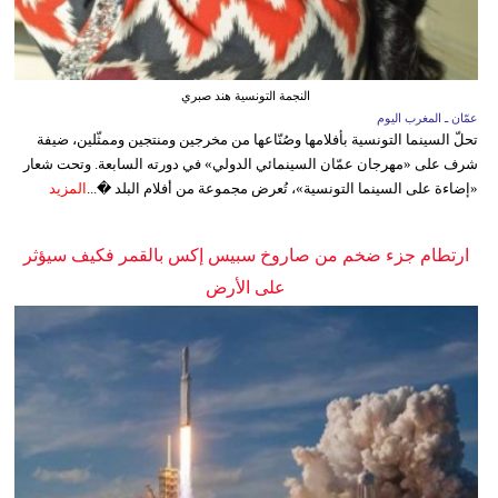
النجمة التونسية هند صبري
عمّان ـ المغرب اليوم
تحلّ السينما التونسية بأفلامها وصُنّاعها من مخرجين ومنتجين وممثّلين، ضيفة
شرف على «مهرجان عمّان السينمائي الدولي» في دورته السابعة. وتحت شعار
«إضاءة على السينما التونسية»، تُعرض مجموعة من أفلام البلد �...
المزيد
ارتطام جزء ضخم من صاروخ سبيس إكس بالقمر فكيف سيؤثر
على الأرض