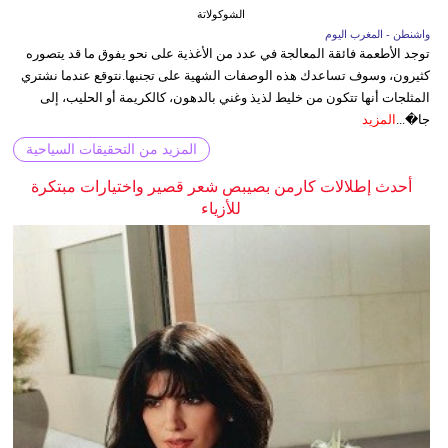
الشوكولاتة
واشنطن - المغرب اليوم
توجد الأطعمة فائقة المعالجة في عدد من الأغذية على نحو يفوق ما قد يتصوره
كثيرون، وسوف تساعدك هذه الوصفات الشهية على تجنبها.نتوقع عندما نشتري
المثلجات أنها تتكون من خليط لذيذ وغني بالدهون، كالكريمة أو الحليب، إلى
جا�...
المزيد
المزيد من التحقيقات السياحية
أحدث إطلالات كارمن بصيبص شعر قصير واختيارات مبتكرة
للأزياء