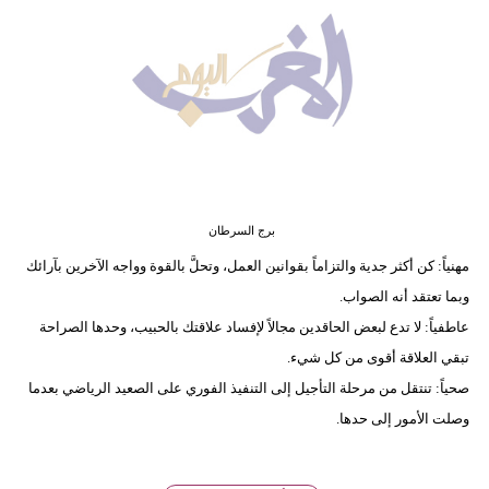
وسفر
ديكور
أخبار
البرلمان
المغربي
إعلام
برج السرطان
مهنياً: كن أكثر جدية والتزاماً بقوانين العمل، وتحلَّ بالقوة وواجه الآخرين بآرائك
تعليم
وبما تعتقد أنه الصواب.
عاطفياً: لا تدع لبعض الحاقدين مجالاً لإفساد علاقتك بالحبيب، وحدها الصراحة
مرأة
تبقي العلاقة أقوى من كل شيء.
أزياء
صحياً: تنتقل من مرحلة التأجيل إلى التنفيذ الفوري على الصعيد الرياضي بعدما
إسلامية
وصلت الأمور إلى حدها.
علوم
وتكنولوجيا