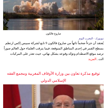
صاروخ فالكون
نيويورك - المغرب اليوم
يُعتقد أن جزءاً ضخماً تائهاً من صاروخ فالكون 9 تابع لشركة سبيس إكس ارتطم
بسطح القمر في إحدى المناطق المتوقعة، فيما يترقب العلماء حول العالم صوراً
ترصد موقع الاصطدام وتؤكد وقوعه بشكل نهائي، حيث تعذر على المركبات
الت...
المزيد
توقيع مذكرة تعاون بين وزارة الأوقاف المغربية ومجمع الفقه
الإسلامي الدولي