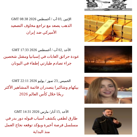
GMT 08:38 2026 الإثنين ,03 آب / أغسطس
الذهب يصعد مع تراجع مخاوف التصعيد
الأميركي ضد إيران
GMT 17:33 2026 الأحد ,02 آب / أغسطس
عودة حرائق الغابات في إسبانيا ومقتل شخصين
جراء تصادم طيارتي إطفاء في اليونان
GMT 22:11 2026 الخميس ,23 تموز / يوليو
بيكهام وشاكيرا يتصدران قائمة المشاهير الأكثر
ربحًا خلال كأس العالم 2026
GMT 14:31 2026 الأحد ,15 آذار/ مارس
طارق لطفي يكشف أسباب قبوله دور بدر في
مسلسل فرصة أخيرة ويؤكد توقعه نجاح العمل
منذ البداية