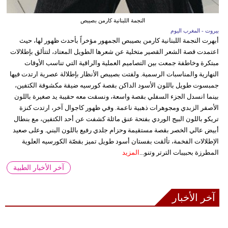
النجمة اللبنانية كارمن بصيبص
بيروت - المغرب اليوم
أبهرت النجمة اللبنانية كارمن بصيبص الجمهور مؤخراً بأحدث ظهور لها، حيث
اعتمدت قصة الشعر القصير متخلية عن شعرها الطويل المعتاد، لتتألق بإطلالات
مبتكرة وخاطفة جمعت بين التصاميم العملية والراقية التي تناسب الأوقات
النهارية والمناسبات الرسمية. ولفتت بصيبص الأنظار بإطلالة عصرية ارتدت فيها
جمبسوت طويل باللون الأسود الداكن بقصة كورسيه ضيقة مكشوفة الكتفين،
بينما انسدل الجزء السفلي بقصة واسعة، ونسقت معه حقيبة يد صغيرة باللون
الأصفر الزبدي ومجوهرات ذهبية ناعمة. وفي ظهور كاجوال آخر، ارتدت كنزة
تريكو باللون البيج الوردي بفتحة عنق مائلة كشفت عن أحد الكتفين، مع بنطال
أبيض عالي الخصر بقصة مستقيمة وحزام جلدي رفيع باللون البني. وعلى صعيد
الإطلالات الفخمة، تألقت بفستان أسود طويل تميز بقصّة الكورسيه العلوية
المطرزة بحبيبات الترتر وتنو...
المزيد
آخر الأخبار الطبية
آخر الأخبار