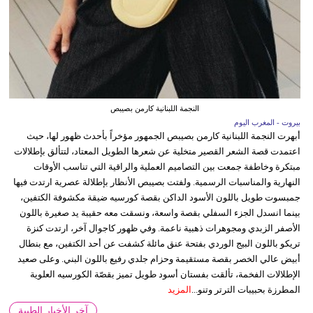
النجمة اللبنانية كارمن بصيبص
بيروت - المغرب اليوم
أبهرت النجمة اللبنانية كارمن بصيبص الجمهور مؤخراً بأحدث ظهور لها، حيث
اعتمدت قصة الشعر القصير متخلية عن شعرها الطويل المعتاد، لتتألق بإطلالات
مبتكرة وخاطفة جمعت بين التصاميم العملية والراقية التي تناسب الأوقات
النهارية والمناسبات الرسمية. ولفتت بصيبص الأنظار بإطلالة عصرية ارتدت فيها
جمبسوت طويل باللون الأسود الداكن بقصة كورسيه ضيقة مكشوفة الكتفين،
بينما انسدل الجزء السفلي بقصة واسعة، ونسقت معه حقيبة يد صغيرة باللون
الأصفر الزبدي ومجوهرات ذهبية ناعمة. وفي ظهور كاجوال آخر، ارتدت كنزة
تريكو باللون البيج الوردي بفتحة عنق مائلة كشفت عن أحد الكتفين، مع بنطال
أبيض عالي الخصر بقصة مستقيمة وحزام جلدي رفيع باللون البني. وعلى صعيد
الإطلالات الفخمة، تألقت بفستان أسود طويل تميز بقصّة الكورسيه العلوية
المطرزة بحبيبات الترتر وتنو...
المزيد
آخر الأخبار الطبية