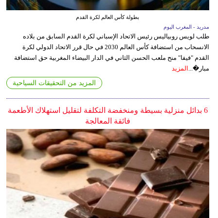
بطولة كأس العالم لكرة القدم
مدريد - المغرب اليوم
طلب لويس روبياليس رئيس الاتحاد الإسباني لكرة القدم السابق من بلاده
الانسحاب من استضافة كأس العالم 2030 في حال قرر الاتحاد الدولي لكرة
القدم "فيفا" منح ملعب الحسن الثاني في الدار البيضاء المغربية حق استضافة
مبار�...
المزيد
المزيد من التحقيقات السياحية
6 بدائل منزلية بسيطة ومنخفضة التكلفة لتقليل استهلاك الأطعمة
فائقة المعالجة