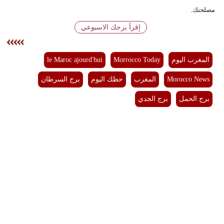
مصلحتك.
بيئة
إقرأ برجك الاسبوعي
مدوَّنات
المغرب اليوم
Morrocco Today
le Maroc ajourd'hui
أبراج
Morocco News
المغرب
حظك اليوم
برج السرطان
فيديو
برج الحمل
برج الجدي
سيارات