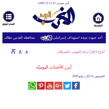
آخر تحديث GMT 21:11:31
الرئيسية
أخبارعاجلة
رياضة
ثقافة
ة أحد جنوده نتيجة استهداف إسرائيلي
محافظة القدس تطالب بتحرك 
إقتصاد
أبراج
»
إقرأ برجك اليومي - السرطان
فن
وموسيقى
أبرز الأحداث اليوميّة
أزياء
الخميس ,14 أيار / مايو 2020
صحة
وتغذية
سياحة