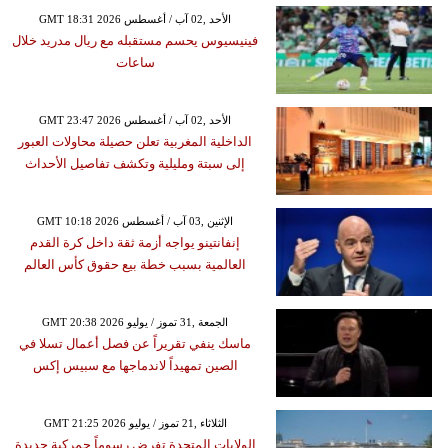
GMT 18:31 2026 الأحد ,02 آب / أغسطس
فينيسيوس يحسم مستقبله مع ريال مدريد خلال
ساعات
GMT 23:47 2026 الأحد ,02 آب / أغسطس
الداخلية المغربية تعلن حصيلة محاولات العبور
إلى سبتة ومليلية وتكشف تفاصيل الأحداث
GMT 10:18 2026 الإثنين ,03 آب / أغسطس
إنفانتينو يواجه أزمة ثقة داخل كرة القدم
العالمية بسبب خطة بيع حقوق كأس العالم
GMT 20:38 2026 الجمعة ,31 تموز / يوليو
ماسك ينفي تقريراً عن فصل أعمال تسلا في
الصين تمهيداً لاندماجها مع سبيس إكس
GMT 21:25 2026 الثلاثاء ,21 تموز / يوليو
الولايات المتحدة تفرض رسوماً جمركية جديدة