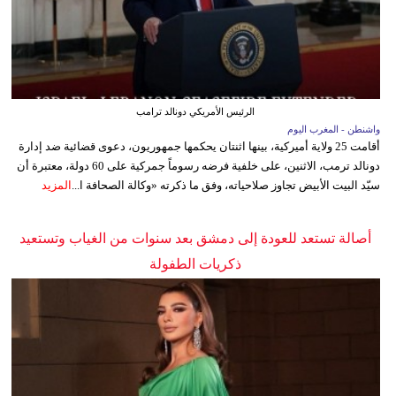
الرئيس الأمريكي دونالد ترامب
واشنطن - المغرب اليوم
أقامت 25 ولاية أميركية، بينها اثنتان يحكمها جمهوريون، دعوى قضائية ضد إدارة
دونالد ترمب، الاثنين، على خلفية فرضه رسوماً جمركية على 60 دولة، معتبرة أن
سيّد البيت الأبيض تجاوز صلاحياته، وفق ما ذكرته «وكالة الصحافة ا...
المزيد
أصالة تستعد للعودة إلى دمشق بعد سنوات من الغياب وتستعيد
ذكريات الطفولة