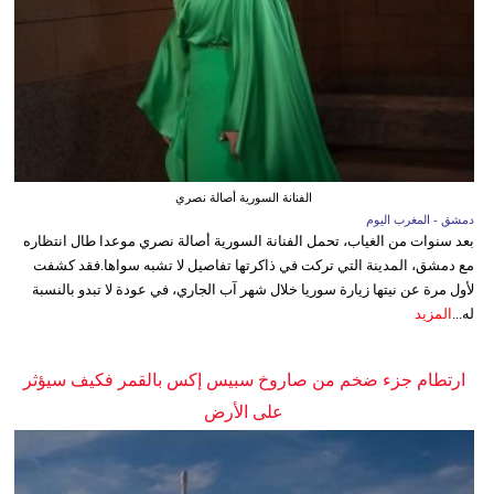
الفنانة السورية أصالة نصري
دمشق - المغرب اليوم
بعد سنوات من الغياب، تحمل الفنانة السورية أصالة نصري موعدا طال انتظاره
مع دمشق، المدينة التي تركت في ذاكرتها تفاصيل لا تشبه سواها.فقد كشفت
لأول مرة عن نيتها زيارة سوريا خلال شهر آب الجاري، في عودة لا تبدو بالنسبة
له...
المزيد
ارتطام جزء ضخم من صاروخ سبيس إكس بالقمر فكيف سيؤثر
على الأرض