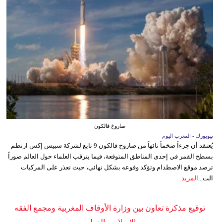
صاروخ فالكون
نيويورك - المغرب اليوم
يُعتقد أن جزءاً ضخماً تائهاً من صاروخ فالكون 9 تابع لشركة سبيس إكس ارتطم
بسطح القمر في إحدى المناطق المتوقعة، فيما يترقب العلماء حول العالم صوراً
ترصد موقع الاصطدام وتؤكد وقوعه بشكل نهائي، حيث تعذر على المركبات
الت...
المزيد
توقيع مذكرة تعاون بين وزارة الأوقاف المغربية ومجمع الفقه