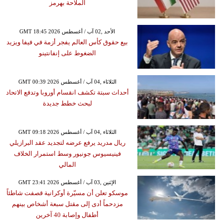
الملاحة بهرمز
GMT 18:45 2026 الأحد ,02 آب / أغسطس
بيع حقوق كأس العالم يفجر أزمة في فيفا ويزيد
الضغوط على إنفانتينو
GMT 00:39 2026 الثلاثاء ,04 آب / أغسطس
أحداث سبتة تكشف انقسام أوروبا وتدفع الاتحاد
لبحث خطط جديدة
GMT 09:18 2026 الثلاثاء ,04 آب / أغسطس
ريال مدريد يرفع عرضه لتجديد عقد البرازيلي
فينيسيوس جونيور وسط استمرار الخلاف
المالي
GMT 23:41 2026 الإثنين ,03 آب / أغسطس
موسكو تعلن أن مسيّرة أوكرانية قصفت شاطئاً
مزدحماً أدى إلى مقتل سبعة أشخاص بينهم
أطفال وإصابة 40 آخرين