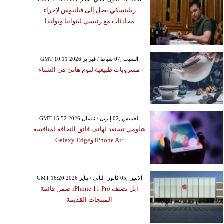
زيلينسكي يصل إلى فيلنيوس لإجراء
محادثات مع رئيسي ليتوانيا وبولندا
GMT 10:11 2026 السبت ,07 شباط / فبراير
مشروبات طبيعية لنوم هانئ في الشتاء
GMT 15:52 2026 الخميس ,02 إبريل / نيسان
شاومي تستعد لهاتف فائق النحافة لمنافسة
iPhone Air وGalaxy Edge
GMT 16:20 2026 الإثنين ,05 كانون الثاني / يناير
آبل تصنف iPhone 11 Pro ضمن قائمة
المنتجات القديمة