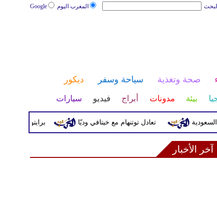
لبحث
المغرب اليوم
Google
صحة وتغذية
سياحة وسفر
ديكور
يا
بيئة
مدونات
أبراج
فيديو
سيارات
ة
تعادل توتنهام مع خيتافي وديّا
برايتون يقسو على روما بثلا
آخر الأخبار