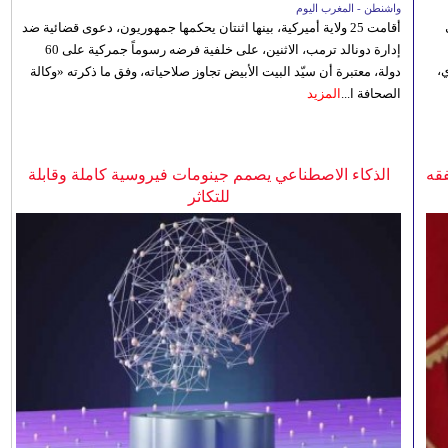
واشنطن - المغرب اليوم
أقامت 25 ولاية أميركية، بينها اثنتان يحكمها جمهوريون، دعوى قضائية ضد
إدارة دونالد ترمب، الاثنين، على خلفية فرضه رسوماً جمركية على 60
،
دولة، معتبرة أن سيّد البيت الأبيض تجاوز صلاحياته، وفق ما ذكرته «وكالة
الصحافة ا...
المزيد
فقه
الذكاء الاصطناعي يصمم جينومات فيروسية كاملة وقابلة
للتكاثر