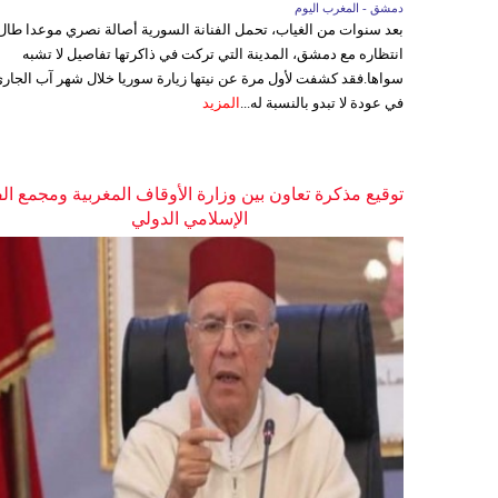
دمشق - المغرب اليوم
بعد سنوات من الغياب، تحمل الفنانة السورية أصالة نصري موعدا طال
انتظاره مع دمشق، المدينة التي تركت في ذاكرتها تفاصيل لا تشبه
سواها.فقد كشفت لأول مرة عن نيتها زيارة سوريا خلال شهر آب الجاري
في عودة لا تبدو بالنسبة له...
المزيد
توقيع مذكرة تعاون بين وزارة الأوقاف المغربية ومجمع ال
الإسلامي الدولي