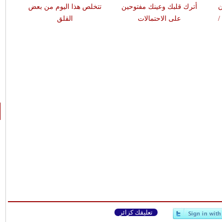
ن
أترك قلبك وعينك مفتوحين
تتخلص هذا اليوم من بعض
يحالف
 /
على الاحتمالات
القلق
تعليقك كزائر