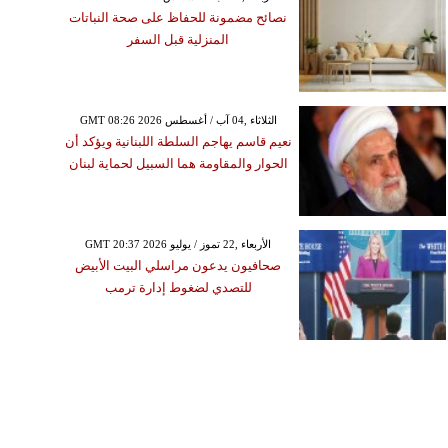
نصائح مضمونة للحفاظ على صحة النباتات
المنزلية قبل السفر
GMT 08:26 2026 الثلاثاء ,04 آب / أغسطس
نعيم قاسم يهاجم السلطة اللبنانية ويؤكد أن
الحوار والمقاومة هما السبيل لحماية لبنان
GMT 20:37 2026 الأربعاء ,22 تموز / يوليو
صحافيون يدعون مراسلي البيت الأبيض
للتصدي لضغوط إدارة ترمب
الجمعة ,01 كانون الثاني / ينايرGMT
17:27 2021