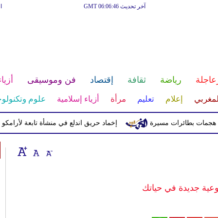
آخر تحديث GMT 06:06:46
ا
عاجلة
رياضة
ثقافة
إقتصاد
فن وموسيقى
أزياء
لمغربي
إعلام
تعليم
مرأة
أزياء إسلامية
علوم وتكنولوج
 بطائرات مسيرة
إخماد حريق اندلع في منشأة تابعة لأرامكو السعودي
عية جديدة في حياتك