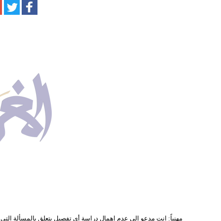
مهنياً: انت مدعو إلى عدم إهمال دراسة أي تفصيل يتعلق بالمسألة التي تعم