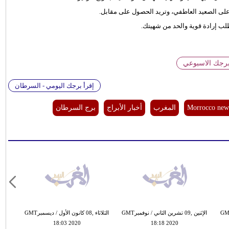
على الصعيد العاطفي، وتريد الحصول على مقابل.
ب إرادة قوية والحد من شهيتك.
برجك الاسبوعي
إقرأ برجك اليومي - السرطان
Morrocco new
المغرب
أخبار الأبراج
برج السرطان
تشرين الأول / أكتوبرGMT
الإثنين ,09 تشرين الثاني / نوفمبرGMT
الثلاثاء ,08 كانون الأول / ديسمبرGMT
18:03 2020
18:18 2020