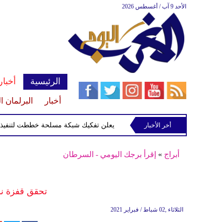
الأحد 9 آب / أغسطس 2026
الرئيسية
أخبار
أخبار
البرلمان ا
روبا وكندا
أخر الأخبار
العراق يعلن تفكيك شبكة مسلحة خططت لتنفيذ هجمات
أبراج
»
إقرأ برجك اليومي - السرطان
تحقق قفزة نو
الثلاثاء ,02 شباط / فبراير 2021