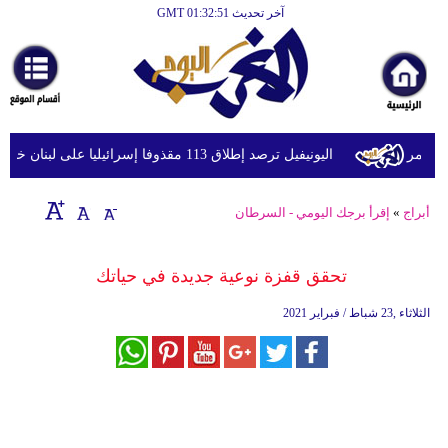
آخر تحديث GMT 01:32:51
الرئيسية
أخبارعاجلة
رياضة
ثقافة
حمر
اليونيفيل ترصد إطلاق 113 مقذوفا إسرائيليا على لبنان خلال يوم واحد
إقتصاد
أبراج
»
إقرأ برجك اليومي - السرطان
فن
وموسيقى
تحقق قفزة نوعية جديدة في حياتك
أزياء
الثلاثاء ,23 شباط / فبراير 2021
صحة
وتغذية
سياحة