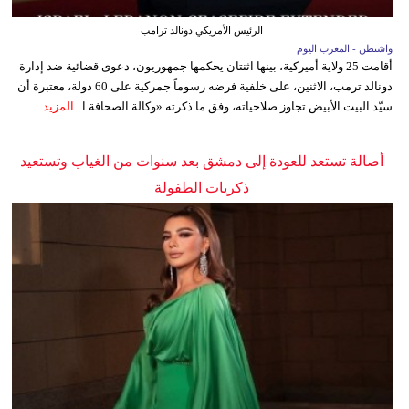
الرئيس الأمريكي دونالد ترامب
واشنطن - المغرب اليوم
أقامت 25 ولاية أميركية، بينها اثنتان يحكمها جمهوريون، دعوى قضائية ضد إدارة
دونالد ترمب، الاثنين، على خلفية فرضه رسوماً جمركية على 60 دولة، معتبرة أن
سيّد البيت الأبيض تجاوز صلاحياته، وفق ما ذكرته «وكالة الصحافة ا...
المزيد
أصالة تستعد للعودة إلى دمشق بعد سنوات من الغياب وتستعيد
ذكريات الطفولة