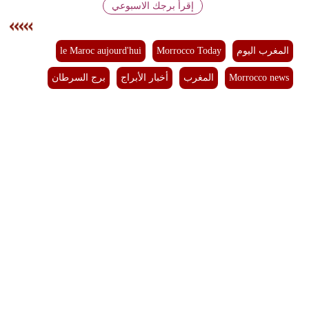
إقرأ برجك الاسبوعي
بيئة
المغرب اليوم
Morrocco Today
le Maroc aujourd'hui
مدوَّنات
Morrocco news
المغرب
أخبار الأبراج
برج السرطان
أبراج
فيديو
سيارات