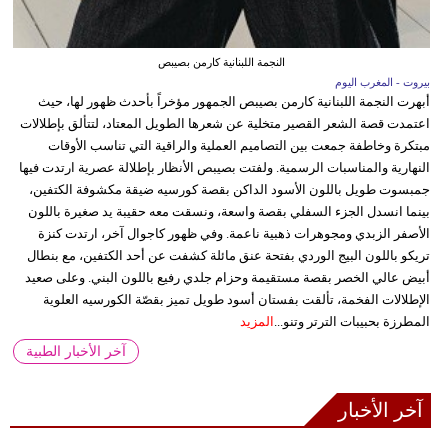
النجمة اللبنانية كارمن بصيبص
بيروت - المغرب اليوم
أبهرت النجمة اللبنانية كارمن بصيبص الجمهور مؤخراً بأحدث ظهور لها، حيث
اعتمدت قصة الشعر القصير متخلية عن شعرها الطويل المعتاد، لتتألق بإطلالات
مبتكرة وخاطفة جمعت بين التصاميم العملية والراقية التي تناسب الأوقات
النهارية والمناسبات الرسمية. ولفتت بصيبص الأنظار بإطلالة عصرية ارتدت فيها
جمبسوت طويل باللون الأسود الداكن بقصة كورسيه ضيقة مكشوفة الكتفين،
بينما انسدل الجزء السفلي بقصة واسعة، ونسقت معه حقيبة يد صغيرة باللون
الأصفر الزبدي ومجوهرات ذهبية ناعمة. وفي ظهور كاجوال آخر، ارتدت كنزة
تريكو باللون البيج الوردي بفتحة عنق مائلة كشفت عن أحد الكتفين، مع بنطال
أبيض عالي الخصر بقصة مستقيمة وحزام جلدي رفيع باللون البني. وعلى صعيد
الإطلالات الفخمة، تألقت بفستان أسود طويل تميز بقصّة الكورسيه العلوية
المطرزة بحبيبات الترتر وتنو...
المزيد
آخر الأخبار الطبية
آخر الأخبار