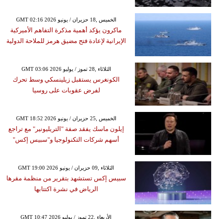
GMT 02:16 2026 الخميس ,18 حزيران / يونيو
ماكرون يؤكد أهمية مذكرة التفاهم الأميركية
الإيرانية لإعادة فتح مضيق هرمز للملاحة الدولية
GMT 03:06 2026 الثلاثاء ,28 تموز / يوليو
الكونغرس يستقبل زيلينسكي وسط تحرك
لفرض عقوبات على روسيا
GMT 18:52 2026 الخميس ,25 حزيران / يونيو
إيلون ماسك يفقد صفة "التريليونير" مع تراجع
أسهم شركات التكنولوجيا و"سبيس إكس"
GMT 19:00 2026 الثلاثاء ,09 حزيران / يونيو
سبيس إكس تستشهد بتقرير من منظمة مقرها
الرياض في نشرة اكتتابها
GMT 10:47 2026 الأربعاء ,22 تموز / يوليو