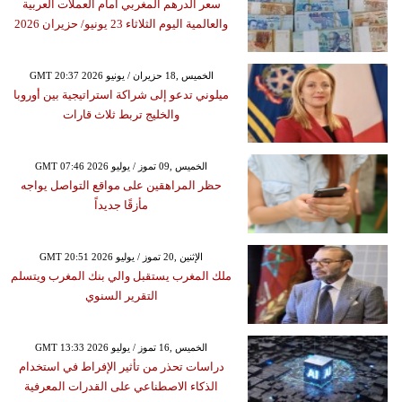
سعر الدرهم المغربي أمام العملات العربية
والعالمية اليوم الثلاثاء 23 يونيو/ حزيران 2026
GMT 20:37 2026 الخميس ,18 حزيران / يونيو
ميلوني تدعو إلى شراكة استراتيجية بين أوروبا
والخليج تربط ثلاث قارات
GMT 07:46 2026 الخميس ,09 تموز / يوليو
حظر المراهقين على مواقع التواصل يواجه
مأزقًا جديداً
GMT 20:51 2026 الإثنين ,20 تموز / يوليو
ملك المغرب يستقبل والي بنك المغرب ويتسلم
التقرير السنوي
GMT 13:33 2026 الخميس ,16 تموز / يوليو
دراسات تحذر من تأثير الإفراط في استخدام
الذكاء الاصطناعي على القدرات المعرفية