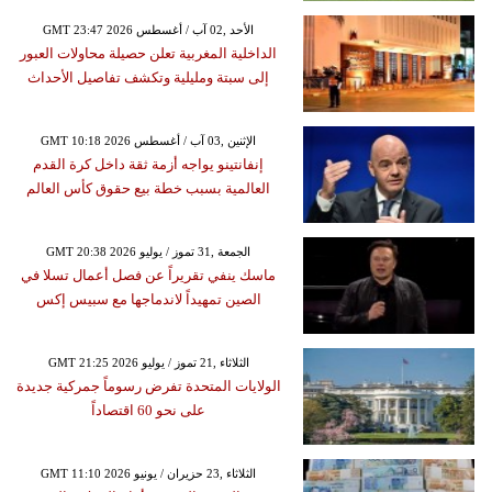
GMT 23:47 2026 الأحد ,02 آب / أغسطس
الداخلية المغربية تعلن حصيلة محاولات العبور
إلى سبتة ومليلية وتكشف تفاصيل الأحداث
GMT 10:18 2026 الإثنين ,03 آب / أغسطس
إنفانتينو يواجه أزمة ثقة داخل كرة القدم
العالمية بسبب خطة بيع حقوق كأس العالم
GMT 20:38 2026 الجمعة ,31 تموز / يوليو
ماسك ينفي تقريراً عن فصل أعمال تسلا في
الصين تمهيداً لاندماجها مع سبيس إكس
GMT 21:25 2026 الثلاثاء ,21 تموز / يوليو
الولايات المتحدة تفرض رسوماً جمركية جديدة
على نحو 60 اقتصاداً
GMT 11:10 2026 الثلاثاء ,23 حزيران / يونيو