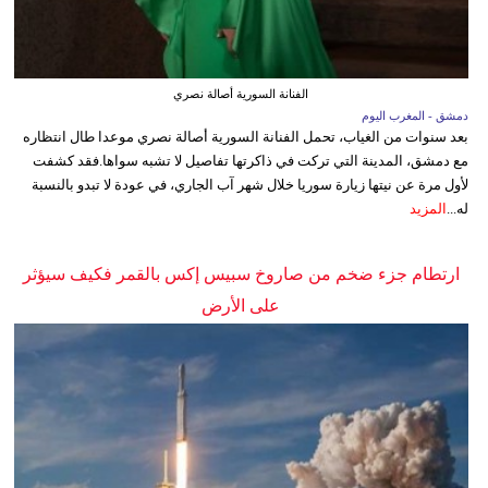
الفنانة السورية أصالة نصري
دمشق - المغرب اليوم
بعد سنوات من الغياب، تحمل الفنانة السورية أصالة نصري موعدا طال انتظاره
مع دمشق، المدينة التي تركت في ذاكرتها تفاصيل لا تشبه سواها.فقد كشفت
لأول مرة عن نيتها زيارة سوريا خلال شهر آب الجاري، في عودة لا تبدو بالنسبة
له...
المزيد
ارتطام جزء ضخم من صاروخ سبيس إكس بالقمر فكيف سيؤثر
على الأرض