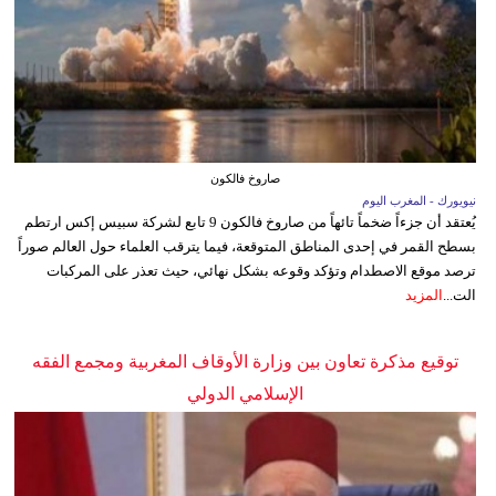
صاروخ فالكون
نيويورك - المغرب اليوم
يُعتقد أن جزءاً ضخماً تائهاً من صاروخ فالكون 9 تابع لشركة سبيس إكس ارتطم
بسطح القمر في إحدى المناطق المتوقعة، فيما يترقب العلماء حول العالم صوراً
ترصد موقع الاصطدام وتؤكد وقوعه بشكل نهائي، حيث تعذر على المركبات
الت...
المزيد
توقيع مذكرة تعاون بين وزارة الأوقاف المغربية ومجمع الفقه
الإسلامي الدولي