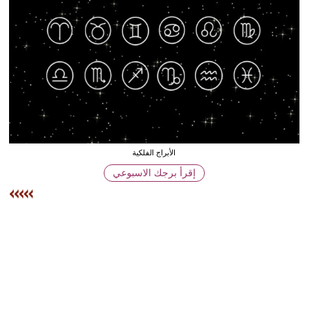
وسفر
ديكور
أخبار
البرلمان
المغربي
إعلام
الأبراج الفلكية
إقرأ برجك الاسبوعي
تعليم
مرأة
أزياء
إسلامية
علوم
وتكنولوجيا