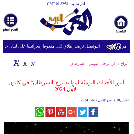
آخر تحديث GMT 01:32:51
الرئيسية
أخبارعاجلة
رياضة
ثقافة
مر
اليونيفيل ترصد إطلاق 113 مقذوفا إسرائيليا على لبنان خلال يوم واحد
إقتصاد
أبراج
»
إقرأ برجك اليومي - السرطان
فن
وموسيقى
أبرز الأحداث اليوميّة لمواليد برج"السرطان" في كانون
الأول 2024
أزياء
الأحد ,28 كانون الثاني / يناير 2024
صحة
وتغذية
سياحة