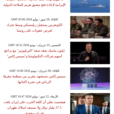
الإيرانية لإعادة فتح مضيق هرمز للملاحة الدولية
GMT 03:06 2026 الثلاثاء ,28 تموز / يوليو
الكونغرس يستقبل زيلينسكي وسط تحرك
لفرض عقوبات على روسيا
GMT 18:52 2026 الخميس ,25 حزيران / يونيو
إيلون ماسك يفقد صفة "التريليونير" مع تراجع
أسهم شركات التكنولوجيا و"سبيس إكس"
GMT 19:00 2026 الثلاثاء ,09 حزيران / يونيو
سبيس إكس تستشهد بتقرير من منظمة مقرها
الرياض في نشرة اكتتابها
GMT 10:47 2026 الأربعاء ,22 تموز / يوليو
هيغسيث يعلن أن كلفة الحرب على إيران بلغت
37.5 مليار دولار ولا نستبعد امتلاك طهران
قدرات مخفية