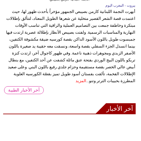
بيروت - المغرب اليوم
أبهرت النجمة اللبنانية كارمن بصيبص الجمهور مؤخراً بأحدث ظهور لها، حيث
اعتمدت قصة الشعر القصير متخلية عن شعرها الطويل المعتاد، لتتألق بإطلالات
مبتكرة وخاطفة جمعت بين التصاميم العملية والراقية التي تناسب الأوقات
النهارية والمناسبات الرسمية. ولفتت بصيبص الأنظار بإطلالة عصرية ارتدت فيها
جمبسوت طويل باللون الأسود الداكن بقصة كورسيه ضيقة مكشوفة الكتفين،
بينما انسدل الجزء السفلي بقصة واسعة، ونسقت معه حقيبة يد صغيرة باللون
الأصفر الزبدي ومجوهرات ذهبية ناعمة. وفي ظهور كاجوال آخر، ارتدت كنزة
تريكو باللون البيج الوردي بفتحة عنق مائلة كشفت عن أحد الكتفين، مع بنطال
أبيض عالي الخصر بقصة مستقيمة وحزام جلدي رفيع باللون البني. وعلى صعيد
الإطلالات الفخمة، تألقت بفستان أسود طويل تميز بقصّة الكورسيه العلوية
المطرزة بحبيبات الترتر وتنو...
المزيد
آخر الأخبار الطبية
آخر الأخبار