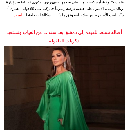
أقامت 25 ولاية أميركية، بينها اثنتان يحكمها جمهوريون، دعوى قضائية ضد إدارة
دونالد ترمب، الاثنين، على خلفية فرضه رسوماً جمركية على 60 دولة، معتبرة أن
سيّد البيت الأبيض تجاوز صلاحياته، وفق ما ذكرته «وكالة الصحافة ا...
المزيد
أصالة تستعد للعودة إلى دمشق بعد سنوات من الغياب وتستعيد
ذكريات الطفولة