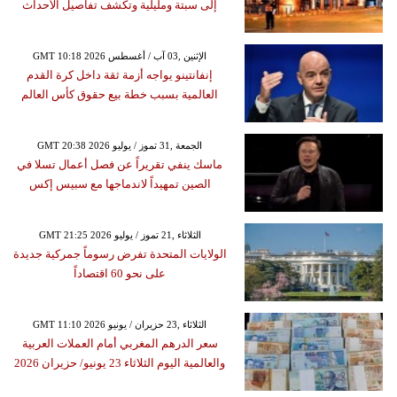
إلى سبتة ومليلية وتكشف تفاصيل الأحداث
GMT 10:18 2026 الإثنين ,03 آب / أغسطس
إنفانتينو يواجه أزمة ثقة داخل كرة القدم
العالمية بسبب خطة بيع حقوق كأس العالم
GMT 20:38 2026 الجمعة ,31 تموز / يوليو
ماسك ينفي تقريراً عن فصل أعمال تسلا في
الصين تمهيداً لاندماجها مع سبيس إكس
GMT 21:25 2026 الثلاثاء ,21 تموز / يوليو
الولايات المتحدة تفرض رسوماً جمركية جديدة
على نحو 60 اقتصاداً
GMT 11:10 2026 الثلاثاء ,23 حزيران / يونيو
سعر الدرهم المغربي أمام العملات العربية
والعالمية اليوم الثلاثاء 23 يونيو/ حزيران 2026