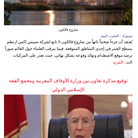
صاروخ فالكون
نيويورك - المغرب اليوم
يُعتقد أن جزءاً ضخماً تائهاً من صاروخ فالكون 9 تابع لشركة سبيس إكس ارتطم
بسطح القمر في إحدى المناطق المتوقعة، فيما يترقب العلماء حول العالم صوراً
ترصد موقع الاصطدام وتؤكد وقوعه بشكل نهائي، حيث تعذر على المركبات
الت...
المزيد
توقيع مذكرة تعاون بين وزارة الأوقاف المغربية ومجمع الفقه
الإسلامي الدولي