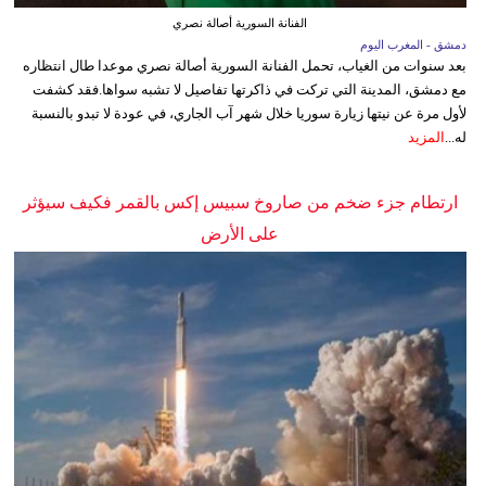
الفنانة السورية أصالة نصري
دمشق - المغرب اليوم
بعد سنوات من الغياب، تحمل الفنانة السورية أصالة نصري موعدا طال انتظاره
مع دمشق، المدينة التي تركت في ذاكرتها تفاصيل لا تشبه سواها.فقد كشفت
لأول مرة عن نيتها زيارة سوريا خلال شهر آب الجاري، في عودة لا تبدو بالنسبة
له...
المزيد
ارتطام جزء ضخم من صاروخ سبيس إكس بالقمر فكيف سيؤثر
على الأرض