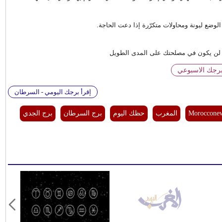
الوضع ليونة ومحاولات متكرّرة إذا دعت الحاجة.
هذا لن يكون في مصلحتك على المدى الطويل
برجك الاسبوعي
إقرأ برجك اليومي - السرطان
Moroccone
المغرب
حظك اليوم
برج السرطان
برج الجدي