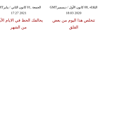
الإثنين ,09 تشرين الثاني / نوفمبرGMT
الثلاثاء ,08 كانون الأول / ديسمبرGMT
الجمعة ,01 كانون 
17:27 2021
18:03 2020
18:18
ينك مفتوحين
تتخلص هذا اليوم من بعض
يحالفك الحظ في الايام الأ
حتمالات
القلق
من الشهر