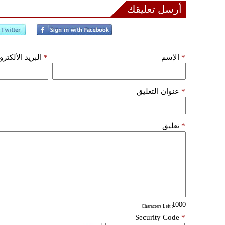
أرسل تعليقك
*
الإسم
*
البريد الألكتر
*
عنوان التعليق
*
تعليق
: Characters Left
Security Code
*