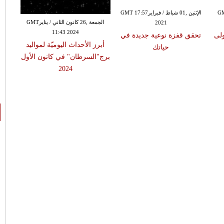
الثاني / ينايرGMT
الإثنين ,01 شباط / فبرايرGMT 17:57
الجمعة ,26 كانون الثاني / ينايرGMT
2021
11:43 2024
ولى
تحقق قفزة نوعية جديدة في
أبرز الأحداث اليوميّة لمواليد
أبرز
حياتك
برج"السرطان" في كانون الأول
برج
2024