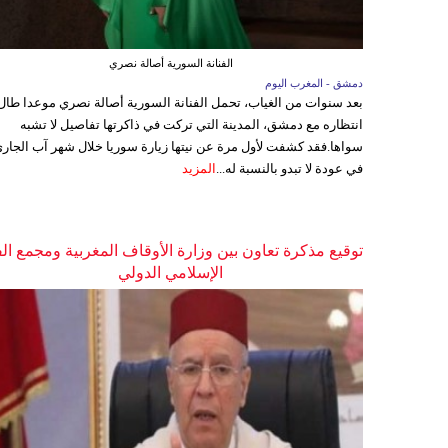
الفنانة السورية أصالة نصري
دمشق - المغرب اليوم
بعد سنوات من الغياب، تحمل الفنانة السورية أصالة نصري موعدا طال
انتظاره مع دمشق، المدينة التي تركت في ذاكرتها تفاصيل لا تشبه
سواها.فقد كشفت لأول مرة عن نيتها زيارة سوريا خلال شهر آب الجاري
في عودة لا تبدو بالنسبة له...
المزيد
توقيع مذكرة تعاون بين وزارة الأوقاف المغربية ومجمع ال
الإسلامي الدولي