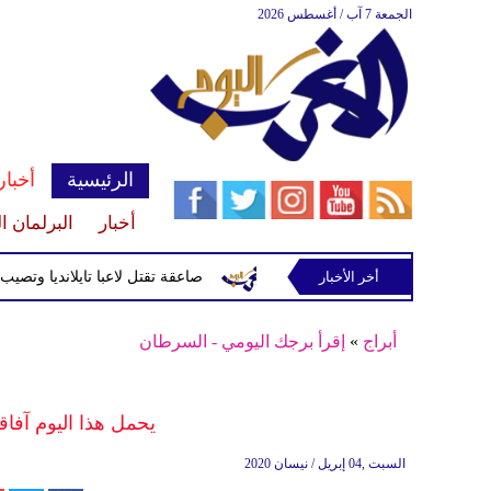
الجمعة 7 آب / أغسطس 2026
الرئيسية
أخبار
أخبار
البرلمان ا
أخر الأخبار
صاعقة تقتل لاعبا تايلانديا وتصيب 12 آخرين خلال مباراة
أبراج
»
إقرأ برجك اليومي - السرطان
يحمل هذا اليوم آفاق
السبت ,04 إبريل / نيسان 2020