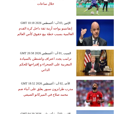
خلال ساعات
GMT 10:18 2026 الإثنين ,03 آب / أغسطس
إنفانتينو يواجه أزمة ثقة داخل كرة القدم
العالمية بسبب خطة بيع حقوق كأس العالم
GMT 20:58 2026 السبت ,01 آب / أغسطس
ترامب يجدد اعتراف واشنطن بالسيادة
المغربية على الصحراء و إقتراحها للحكم
الذاتي
GMT 18:52 2026 الأحد ,02 آب / أغسطس
مدرب طرابزون سبور يعلق على أنباء ضم
محمد صلاح في الميركاتو الصيفي
GMT 04:20 2026 الإثنين ,03 آب / أغسطس