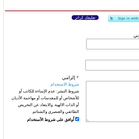
تعليقك كزائر
وني
*
إلزامي
شروط الاستخدام
شروط النشر:
عدم الإساءة للكاتب أو
للأشخاص أو للمقدسات أو مهاجمة الأديان
أو الذات الالهية. والابتعاد عن التحريض
الطائفي والعنصري والشتائم.
اُوافق على شروط الأستخدام