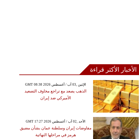
الأربعاء ,07 شباط / فبرايرGMT 08:39
2024
 الأحداث اليوميّة لمواليد
"السرطان" في فبراير/
شباط 2024
الأخبار الأكثر قراءة
GMT 08:38 2026 الإثنين ,03 آب / أغسطس
الذهب يصعد مع تراجع مخاوف التصعيد
الأميركي ضد إيران
GMT 17:27 2026 الأحد ,02 آب / أغسطس
مفاوضات إيران وسلطنة عمان بشأن مضيق
هرمز في مراحلها النهائية