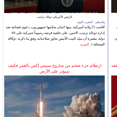
الرئيس الأمريكي دونالد ترامب
واشنطن - المغرب اليوم
أقامت 25 ولاية أميركية، بينها اثنتان يحكمها جمهوريون، دعوى قضائية ضد
إدارة دونالد ترمب، الاثنين، على خلفية فرضه رسوماً جمركية على 60
،
دولة، معتبرة أن سيّد البيت الأبيض تجاوز صلاحياته، وفق ما ذكرته «وكالة
الصحافة ا...
المزيد
فقه
ارتطام جزء ضخم من صاروخ سبيس إكس بالقمر فكيف
سيؤثر على الأرض