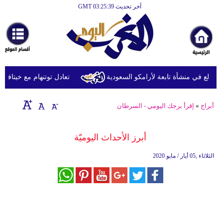
آخر تحديث GMT 03:25:39
الرئيسية
أخبارعاجلة
رياضة
ثقافة
دلع في منشأة تابعة لأرامكو السعودية
تعادل توتنهام مع خيتافي وديّا
إقتصاد
أبراج
»
إقرأ برجك اليومي - السرطان
فن
وموسيقى
أبرز الأحداث اليوميّة
أزياء
الثلاثاء ,05 أيار / مايو 2020
صحة
وتغذية
سياحة