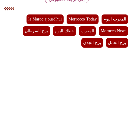
بيئة
المغرب اليوم
Morrocco Today
le Maroc ajourd'hui
مدوَّنات
Morocco News
المغرب
حظك اليوم
برج السرطان
أبراج
برج الحمل
برج الجدي
فيديو
سيارات