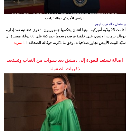
الرئيس الأمريكي دونالد ترامب
واشنطن - المغرب اليوم
أقامت 25 ولاية أميركية، بينها اثنتان يحكمها جمهوريون، دعوى قضائية ضد إدارة
دونالد ترمب، الاثنين، على خلفية فرضه رسوماً جمركية على 60 دولة، معتبرة أن
سيّد البيت الأبيض تجاوز صلاحياته، وفق ما ذكرته «وكالة الصحافة ا...
المزيد
أصالة تستعد للعودة إلى دمشق بعد سنوات من الغياب وتستعيد
ذكريات الطفولة