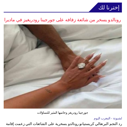
إخترنا لك
رونالدو يسخر من شائعة زفافه على جورجينا رودريغيز في ماديرا
جورجينا رودريغز وخاتمها المثير للتساؤلات
لشبونة - المغرب اليوم
رد النجم البرتغالي كريستيانو رونالدو بسخرية على الشائعات التي زعمت إقامة