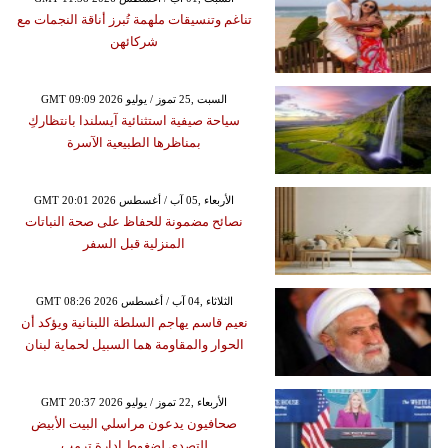
تناغم وتنسيقات ملهمة تُبرز أناقة النجمات مع
شركائهن
GMT 09:09 2026 السبت ,25 تموز / يوليو
سياحة صيفية استثنائية آيسلندا بانتظاركِ
بمناظرها الطبيعية الآسرة
GMT 20:01 2026 الأربعاء ,05 آب / أغسطس
نصائح مضمونة للحفاظ على صحة النباتات
المنزلية قبل السفر
GMT 08:26 2026 الثلاثاء ,04 آب / أغسطس
نعيم قاسم يهاجم السلطة اللبنانية ويؤكد أن
الحوار والمقاومة هما السبيل لحماية لبنان
GMT 20:37 2026 الأربعاء ,22 تموز / يوليو
صحافيون يدعون مراسلي البيت الأبيض
للتصدي لضغوط إدارة ترمب