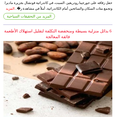
حفل زفافه على جورجينا رودريغيز، السبت، في كاتدرائية فونشال بجزيرة ماديرا.
وتجمع مئات السكان والسائحين أمام الكاتدرائية، أملاً في مشاهدة ر�...
المزيد
المزيد من التحقيقات السياحية
6 بدائل منزلية بسيطة ومنخفضة التكلفة لتقليل استهلاك الأطعمة
فائقة المعالجة