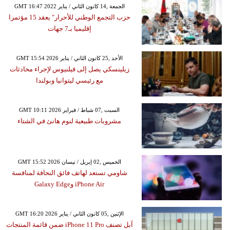
GMT 16:47 2022 الجمعة ,14 كانون الثاني / يناير
حزب التجمع الوطني للأحرار" يعقد 15 مؤتمرا
إقليميا بـ7 جهات
GMT 15:54 2026 الأحد ,25 كانون الثاني / يناير
زيلينسكي يصل إلى فيلنيوس لإجراء محادثات
مع رئيسي ليتوانيا وبولندا
GMT 10:11 2026 السبت ,07 شباط / فبراير
مشروبات طبيعية لنوم هانئ في الشتاء
GMT 15:52 2026 الخميس ,02 إبريل / نيسان
شاومي تستعد لهاتف فائق النحافة لمنافسة
iPhone Air وGalaxy Edge
GMT 16:20 2026 الإثنين ,05 كانون الثاني / يناير
آبل تصنف iPhone 11 Pro ضمن قائمة المنتجات