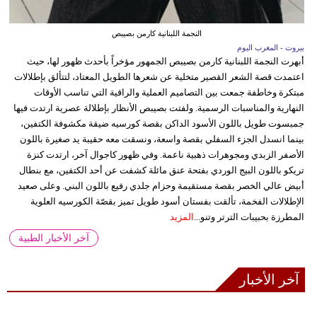
النجمة اللبنانية كارمن بصيبص
بيروت - المغرب اليوم
أبهرت النجمة اللبنانية كارمن بصيبص الجمهور مؤخراً بأحدث ظهور لها، حيث
اعتمدت قصة الشعر القصير متخلية عن شعرها الطويل المعتاد، لتتألق بإطلالات
مبتكرة وخاطفة جمعت بين التصاميم العملية والراقية التي تناسب الأوقات
النهارية والمناسبات الرسمية. ولفتت بصيبص الأنظار بإطلالة عصرية ارتدت فيها
جمبسوت طويل باللون الأسود الداكن بقصة كورسيه ضيقة مكشوفة الكتفين،
بينما انسدل الجزء السفلي بقصة واسعة، ونسقت معه حقيبة يد صغيرة باللون
الأصفر الزبدي ومجوهرات ذهبية ناعمة. وفي ظهور كاجوال آخر، ارتدت كنزة
تريكو باللون البيج الوردي بفتحة عنق مائلة كشفت عن أحد الكتفين، مع بنطال
أبيض عالي الخصر بقصة مستقيمة وحزام جلدي رفيع باللون البني. وعلى صعيد
الإطلالات الفخمة، تألقت بفستان أسود طويل تميز بقصّة الكورسيه العلوية
المطرزة بحبيبات الترتر وتنو...
المزيد
آخر الأخبار الطبية
آخر الأخبار