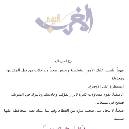
وسفر
ديكور
أخبار
البرلمان
المغربي
إعلام
برج السرطان
مهنياً: تلتبس عليك الأمور الشخصية وتعيش صخباً وتداخلات من قِبل المقرّبين
تعليم
ومحاولة
السيطرة على الأوضاع.
مرأة
عاطفياً: تقوم بمحاولات كثيرة لإبراز تفوّقك وجاذبيتك وتأثيرك في الشريك،
أزياء
فتنجح في مسعاك.
إسلامية
صحياً: لا تبخل على صحتك بذرّة من العطاء، وقم بما عليك بغية المحافظة عليها
سليمة
علوم
وتكنولوجيا
إقرأ برجك الاسبوعي