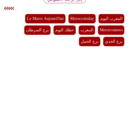
بيئة
المغرب اليوم
Moroccotoday
Le Maroc Aujourd'hui
مدوَّنات
Morocconews
المغرب
حظك اليوم
برج السرطان
أبراج
برج الجدي
برج الحمل
فيديو
سيارات