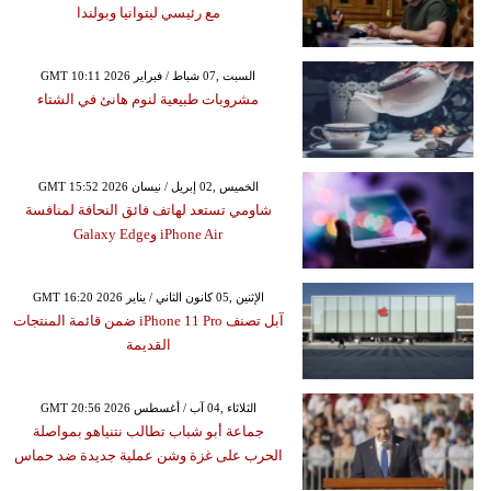
مع رئيسي ليتوانيا وبولندا
GMT 10:11 2026 السبت ,07 شباط / فبراير
مشروبات طبيعية لنوم هانئ في الشتاء
GMT 15:52 2026 الخميس ,02 إبريل / نيسان
شاومي تستعد لهاتف فائق النحافة لمنافسة
iPhone Air وGalaxy Edge
GMT 16:20 2026 الإثنين ,05 كانون الثاني / يناير
آبل تصنف iPhone 11 Pro ضمن قائمة المنتجات
القديمة
GMT 20:56 2026 الثلاثاء ,04 آب / أغسطس
جماعة أبو شباب تطالب نتنياهو بمواصلة
الحرب على غزة وشن عملية جديدة ضد حماس