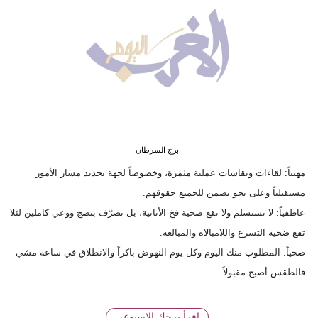
وسفر
ديكور
أخبار
البرلمان
المغربي
إعلام
برج السرطان
مهنياً: لقاءات ونقاشات عملية مثمرة، وخصوصاً لجهة تحديد مسار الأمور
تعليم
مستقبلياً وعلى نحو يضمن للجميع حقوقهم.
عاطفياً: لا تستسلم ولا تقع ضحية فخ الأنانية، بل تصرّف بنضج ووعي كاملين لئلا
مرأة
تقع ضحية التسرع واللامبالاة والمبالغة.
أزياء
صحياً: المطلوب منك اليوم وكل يوم النهوض باكراً والانطلاق في ساعة مشي
إسلامية
فالطقس أصبح مقبولاً.
علوم
وتكنولوجيا
إقرأ برجك الاسبوعي