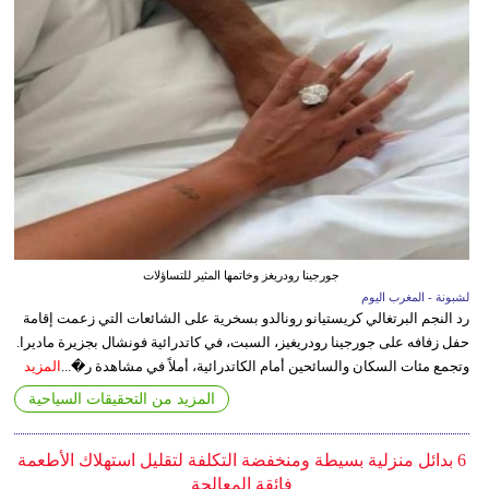
جورجينا رودريغز وخاتمها المثير للتساؤلات
لشبونة - المغرب اليوم
رد النجم البرتغالي كريستيانو رونالدو بسخرية على الشائعات التي زعمت إقامة
حفل زفافه على جورجينا رودريغيز، السبت، في كاتدرائية فونشال بجزيرة ماديرا.
وتجمع مئات السكان والسائحين أمام الكاتدرائية، أملاً في مشاهدة ر�...
المزيد
المزيد من التحقيقات السياحية
6 بدائل منزلية بسيطة ومنخفضة التكلفة لتقليل استهلاك الأطعمة
فائقة المعالجة