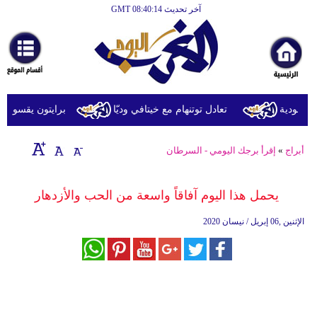
آخر تحديث GMT 08:40:14
الرئيسية
أخبارعاجلة
رياضة
ثقافة
عودية
تعادل توتنهام مع خيتافي وديّا
برايتون يقسو على روما
إقتصاد
أبراج
»
إقرأ برجك اليومي - السرطان
فن
وموسيقى
يحمل هذا اليوم آفاقاً واسعة من الحب والأزدهار
أزياء
الإثنين ,06 إبريل / نيسان 2020
صحة
وتغذية
سياحة