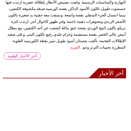
النهارية والمناسبات الرسمية. ولفتت بصيبص الأنظار بإطلالة عصرية ارتدت فيها
جمبسوت طويل باللون الأسود الداكن بقصة كورسيه ضيقة مكشوفة الكتفين،
بينما انسدل الجزء السفلي بقصة واسعة، ونسقت معه حقيبة يد صغيرة باللون
الأصفر الزبدي ومجوهرات ذهبية ناعمة. وفي ظهور كاجوال آخر، ارتدت كنزة
تريكو باللون البيج الوردي بفتحة عنق مائلة كشفت عن أحد الكتفين، مع بنطال
أبيض عالي الخصر بقصة مستقيمة وحزام جلدي رفيع باللون البني. وعلى صعيد
الإطلالات الفخمة، تألقت بفستان أسود طويل تميز بقصّة الكورسيه العلوية
المطرزة بحبيبات الترتر وتنو...
المزيد
آخر الأخبار الطبية
آخر الأخبار