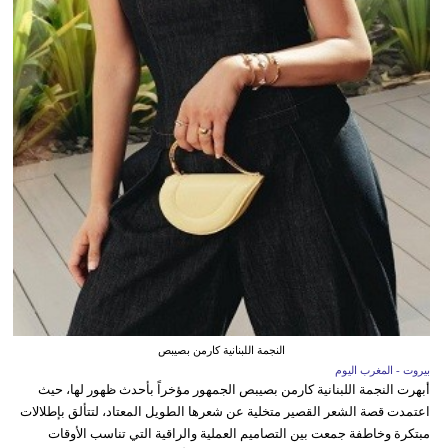
النجمة اللبنانية كارمن بصيبص
بيروت - المغرب اليوم
أبهرت النجمة اللبنانية كارمن بصيبص الجمهور مؤخراً بأحدث ظهور لها، حيث
اعتمدت قصة الشعر القصير متخلية عن شعرها الطويل المعتاد، لتتألق بإطلالات
مبتكرة وخاطفة جمعت بين التصاميم العملية والراقية التي تناسب الأوقات