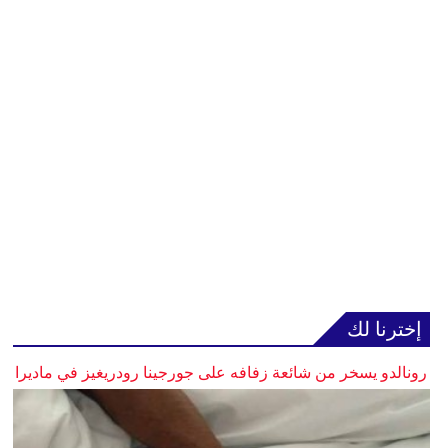
إخترنا لك
رونالدو يسخر من شائعة زفافه على جورجينا رودريغيز في ماديرا