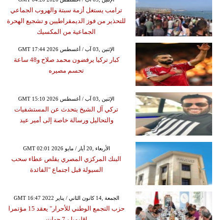
ترامب يستغل أزمة سبتة والهروب الجماعي
للتحذير من فوز الديمقراطيين و تشجيع الهحرة
الجماعية من المكسيك
GMT 17:44 2026 الإثنين ,03 آب / أغسطس
كبار تركيا يرفضون محمد صلاح و48 ساعة
تحسم مصيره
GMT 15:10 2026 الإثنين ,03 آب / أغسطس
تركي آل الشيخ يتحدث عن المستشفيات
والتحاليل ورسالة خاصة إلى أمير عيد
GMT 02:01 2026 الأربعاء ,20 أيار / مايو
البنك المركزي المصري يقلص عطاء سحب
السيولة قبل اجتماع "الفائدة
GMT 16:47 2022 الجمعة ,14 كانون الثاني / يناير
حزب التجمع الوطني للأحرار" يعقد 15 مؤتمرا
إقليميا بـ7 جهات