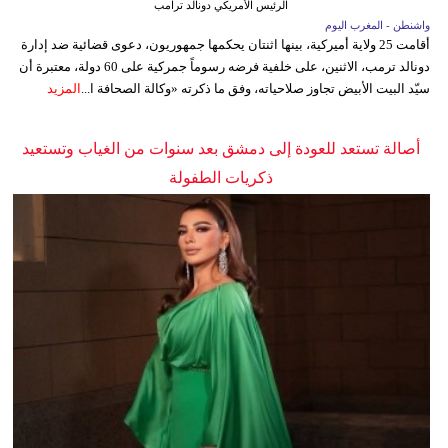
الرئيس الأمريكي دونالد ترامب
واشنطن - المغرب اليوم
أقامت 25 ولاية أميركية، بينها اثنتان يحكمها جمهوريون، دعوى قضائية ضد إدارة
دونالد ترمب، الاثنين، على خلفية فرضه رسوماً جمركية على 60 دولة، معتبرة أن
سيّد البيت الأبيض تجاوز صلاحياته، وفق ما ذكرته «وكالة الصحافة ا...
المزيد
أصالة تستعد للعودة إلى دمشق بعد سنوات من الغياب وتستعيد
ذكريات الطفولة