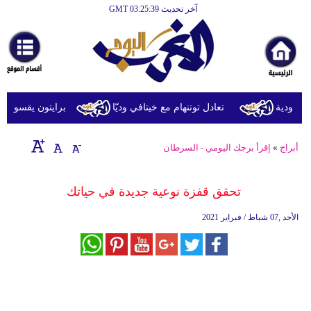
آخر تحديث GMT 03:25:39
الرئيسية
أخبارعاجلة
رياضة
ثقافة
عودية
تعادل توتنهام مع خيتافي وديّا
برايتون يقسو على روما 
إقتصاد
أبراج
»
إقرأ برجك اليومي - السرطان
فن
وموسيقى
تحقق قفزة نوعية جديدة في حياتك
أزياء
الأحد ,07 شباط / فبراير 2021
صحة
وتغذية
سياحة