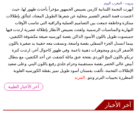
بيروت - المغرب اليوم
أبهرت النجمة اللبنانية كارمن بصيبص الجمهور مؤخراً بأحدث ظهور لها، حيث
اعتمدت قصة الشعر القصير متخلية عن شعرها الطويل المعتاد، لتتألق بإطلالات
مبتكرة وخاطفة جمعت بين التصاميم العملية والراقية التي تناسب الأوقات
النهارية والمناسبات الرسمية. ولفتت بصيبص الأنظار بإطلالة عصرية ارتدت فيها
جمبسوت طويل باللون الأسود الداكن بقصة كورسيه ضيقة مكشوفة الكتفين،
بينما انسدل الجزء السفلي بقصة واسعة، ونسقت معه حقيبة يد صغيرة باللون
الأصفر الزبدي ومجوهرات ذهبية ناعمة. وفي ظهور كاجوال آخر، ارتدت كنزة
تريكو باللون البيج الوردي بفتحة عنق مائلة كشفت عن أحد الكتفين، مع بنطال
أبيض عالي الخصر بقصة مستقيمة وحزام جلدي رفيع باللون البني. وعلى صعيد
الإطلالات الفخمة، تألقت بفستان أسود طويل تميز بقصّة الكورسيه العلوية
المطرزة بحبيبات الترتر وتنو...
المزيد
آخر الأخبار الطبية
آخر الأخبار