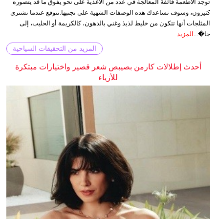
توجد الأطعمة فائقة المعالجة في عدد من الأغذية على نحو يفوق ما قد يتصوره
كثيرون، وسوف تساعدك هذه الوصفات الشهية على تجنبها.نتوقع عندما نشتري
المثلجات أنها تتكون من خليط لذيذ وغني بالدهون، كالكريمة أو الحليب، إلى
جا�...
المزيد
المزيد من التحقيقات السياحية
أحدث إطلالات كارمن بصيبص شعر قصير واختيارات مبتكرة
للأزياء