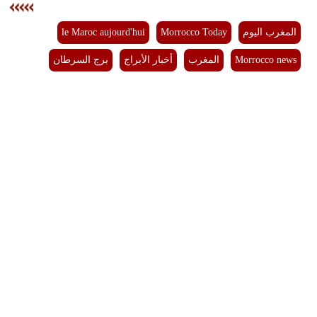
بيئة
المغرب اليوم
Morrocco Today
le Maroc aujourd'hui
مدوَّنات
Morrocco news
المغرب
أخبار الأبراج
برج السرطان
أبراج
فيديو
سيارات