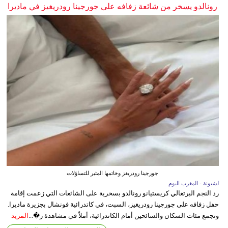
رونالدو يسخر من شائعة زفافه على جورجينا رودريغيز في ماديرا
جورجينا رودريغز وخاتمها المثير للتساؤلات
لشبونة - المغرب اليوم
رد النجم البرتغالي كريستيانو رونالدو بسخرية على الشائعات التي زعمت إقامة
حفل زفافه على جورجينا رودريغيز، السبت، في كاتدرائية فونشال بجزيرة ماديرا.
وتجمع مئات السكان والسائحين أمام الكاتدرائية، أملاً في مشاهدة ر�...
المزيد