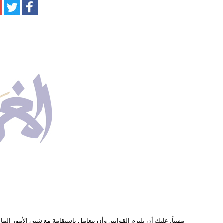
مهنياً: عليك أن تلتزم القوانين وأن تتعامل باستقامة مع شتى الأمور الم