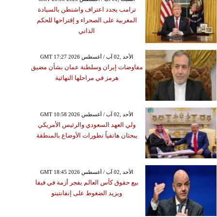
ترامب يجدد اعتراف واشنطن بالسيادة
المغربية على الصحراء و إقتراحها للحكم
الذاتي
GMT 17:27 2026 الأحد ,02 آب / أغسطس
مفاوضات إيران وسلطنة عمان بشأن مضيق
هرمز في مراحلها النهائية
GMT 10:58 2026 الأحد ,02 آب / أغسطس
ولي العهد السعودي والرئيس الأمريكي
يبحثان هاتفياً تطورات الأوضاع بالمنطقة
GMT 18:45 2026 الأحد ,02 آب / أغسطس
بيع حقوق كأس العالم يفجر أزمة في فيفا
ويزيد الضغوط على إنفانتينو