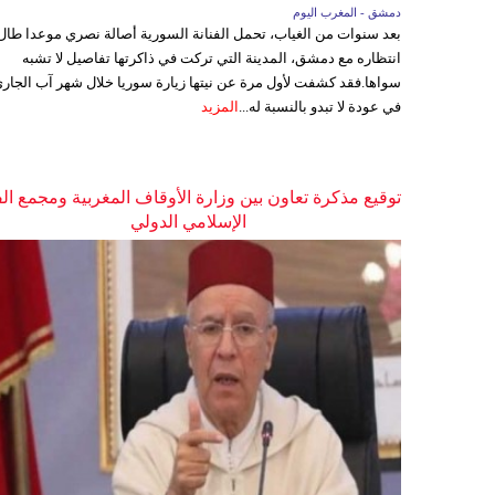
دمشق - المغرب اليوم
بعد سنوات من الغياب، تحمل الفنانة السورية أصالة نصري موعدا طال
انتظاره مع دمشق، المدينة التي تركت في ذاكرتها تفاصيل لا تشبه
سواها.فقد كشفت لأول مرة عن نيتها زيارة سوريا خلال شهر آب الجاري
في عودة لا تبدو بالنسبة له...
المزيد
توقيع مذكرة تعاون بين وزارة الأوقاف المغربية ومجمع ال
الإسلامي الدولي