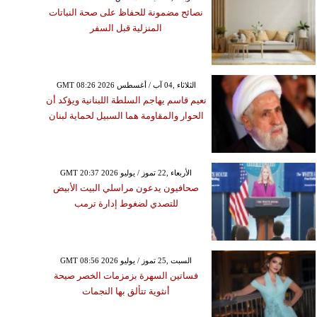
نصائح مضمونة للحفاظ على صحة النباتات
المنزلية قبل السفر
GMT 08:26 2026 الثلاثاء ,04 آب / أغسطس
نعيم قاسم يهاجم السلطة اللبنانية ويؤكد أن
الحوار والمقاومة هما السبيل لحماية لبنان
GMT 20:37 2026 الأربعاء ,22 تموز / يوليو
صحافيون يدعون مراسلي البيت الأبيض
للتصدي لضغوط إدارة ترمب
GMT 08:56 2026 السبت ,25 تموز / يوليو
فساتين السهرة بزمزمات الخصر صيحة
أنثوية تتألق بها النجمات
الإثنين ,01 شباط / فبرايرGMT 19:11