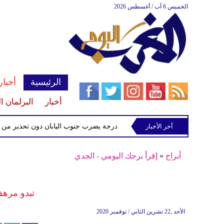
الخميس 6 آب / أغسطس 2026
الرئيسية
أخبار
أخبار
البرلمان ا
م
زلزال بقوة 5.1 درجة يضرب جنوب اليابان دون تحذير من تسونامي
أخر الأخبار
أبراج
»
إقرأ برجك اليومي - الجدي
تبدو مره
الأحد ,22 تشرين الثاني / نوفمبر 2020