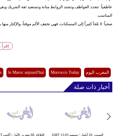
عاطفياً: تتجدد العواطف وتشتد الروابط متانة وتستعيد ثقة الشريك و
المناسب.
صحياً: لا تلجأ كثيراً إلى المسكنات، فهي تخفف الألم موقتاً، والإكثار من
إقرأ 
المغرب اليوم
Morrocco Today
le Maroc aujourd'hui
s
أخبار ذات صلة
الجمعة ,01 أيار / مايوGMT 19:02 2020
السبت ,26 أيلول / سبتم