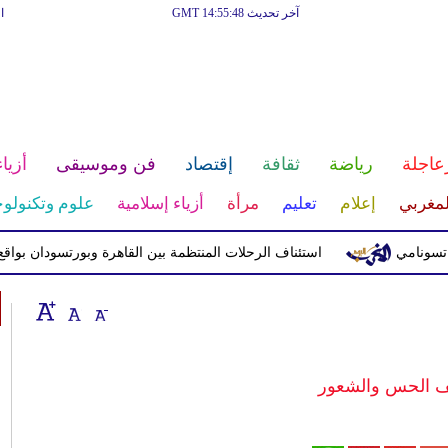
آخر تحديث GMT 14:55:48
ا
عاجلة
رياضة
ثقافة
إقتصاد
فن وموسيقى
أزياء
لمغربي
إعلام
تعليم
مرأة
أزياء إسلامية
علوم وتكنولوج
استئناف الرحلات المنتظمة بين القاهرة وبورتسودان بواقع 5 رحلات أسبوعيا
ف الحس والشعور