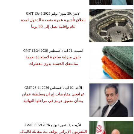
2021
ص هذا اليوم من الأخطار
GMT 13:48 2026 الإثنين ,20 تموز / يوليو
المحدقة بك
إطلاق تأشيرة عمرة متعددة الدخول لمدة
عام وإقامة تصل إلى 90 يوماً
GMT 12:24 2026 السبت ,01 آب / أغسطس
حلول منزلية ساحرة لاستعادة نعومة
مناشفكِ الخشنة بدون معطرات
GMT 23:11 2026 الأحد ,02 آب / أغسطس
عراقجي مفاوضات إيران وسلطنة عمان
بشأن مضيق هرمز في مراحلها النهائية
GMT 09:59 2026 الأربعاء ,01 تموز / يوليو
التلفزيون الإيراني يوقف بث مقابلة قاليباف