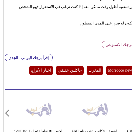
تقرر تمضية أطول وقت ممكن معه إذا كنت ترغب في الاستقرار فهو الشخص
ها يكون له ضرر على المدى المنظور.
برجك الاسبوعي
إقرأ برجك اليومي - الجدي
Morrocco new
المغرب
جاكلين عقيقي
اخبار الأبراج
برGMT 13:03
الثلاثاء ,06 تشرين الأول / أكتوبرGMT
الجمعة ,01 كانون الثاني / ينايرGMT