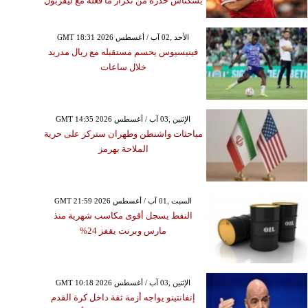
بشكتاش حذَره من تكرار ما فعله مع ليفربول
GMT 18:31 2026 الأحد ,02 آب / أغسطس
فينيسيوس يحسم مستقبله مع ريال مدريد
خلال ساعات
GMT 14:35 2026 الإثنين ,03 آب / أغسطس
مباحثات واشنطن وطهران ستركز على حرية
الملاحة بهرمز
GMT 21:59 2026 السبت ,01 آب / أغسطس
النفط يسجل أقوى مكاسب شهرية منذ
مارس وبرنت يقفز 24%
GMT 10:18 2026 الإثنين ,03 آب / أغسطس
إنفانتينو يواجه أزمة ثقة داخل كرة القدم