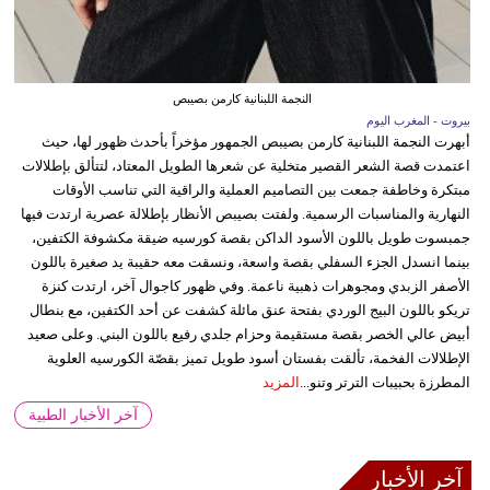
النجمة اللبنانية كارمن بصيبص
بيروت - المغرب اليوم
أبهرت النجمة اللبنانية كارمن بصيبص الجمهور مؤخراً بأحدث ظهور لها، حيث
اعتمدت قصة الشعر القصير متخلية عن شعرها الطويل المعتاد، لتتألق بإطلالات
مبتكرة وخاطفة جمعت بين التصاميم العملية والراقية التي تناسب الأوقات
النهارية والمناسبات الرسمية. ولفتت بصيبص الأنظار بإطلالة عصرية ارتدت فيها
جمبسوت طويل باللون الأسود الداكن بقصة كورسيه ضيقة مكشوفة الكتفين،
بينما انسدل الجزء السفلي بقصة واسعة، ونسقت معه حقيبة يد صغيرة باللون
الأصفر الزبدي ومجوهرات ذهبية ناعمة. وفي ظهور كاجوال آخر، ارتدت كنزة
تريكو باللون البيج الوردي بفتحة عنق مائلة كشفت عن أحد الكتفين، مع بنطال
أبيض عالي الخصر بقصة مستقيمة وحزام جلدي رفيع باللون البني. وعلى صعيد
الإطلالات الفخمة، تألقت بفستان أسود طويل تميز بقصّة الكورسيه العلوية
المطرزة بحبيبات الترتر وتنو...
المزيد
آخر الأخبار الطبية
آخر الأخبار