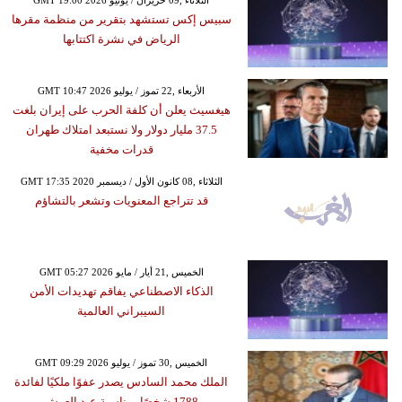
GMT 19:00 2026 الثلاثاء ,09 حزيران / يونيو
سبيس إكس تستشهد بتقرير من منظمة مقرها
الرياض في نشرة اكتتابها
GMT 10:47 2026 الأربعاء ,22 تموز / يوليو
هيغسيث يعلن أن كلفة الحرب على إيران بلغت
37.5 مليار دولار ولا نستبعد امتلاك طهران
قدرات مخفية
GMT 17:35 2020 الثلاثاء ,08 كانون الأول / ديسمبر
قد تتراجع المعنويات وتشعر بالتشاؤم
GMT 05:27 2026 الخميس ,21 أيار / مايو
الذكاء الاصطناعي يفاقم تهديدات الأمن
السيبراني العالمية
GMT 09:29 2026 الخميس ,30 تموز / يوليو
الملك محمد السادس يصدر عفوًا ملكيًا لفائدة
1788 شخصًا بمناسبة عيد العرش