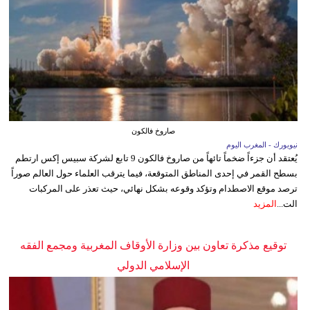
صاروخ فالكون
نيويورك - المغرب اليوم
يُعتقد أن جزءاً ضخماً تائهاً من صاروخ فالكون 9 تابع لشركة سبيس إكس ارتطم
بسطح القمر في إحدى المناطق المتوقعة، فيما يترقب العلماء حول العالم صوراً
ترصد موقع الاصطدام وتؤكد وقوعه بشكل نهائي، حيث تعذر على المركبات
الت...
المزيد
توقيع مذكرة تعاون بين وزارة الأوقاف المغربية ومجمع الفقه
الإسلامي الدولي