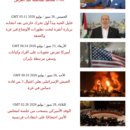
GMT 05:11 2026 الخميس ,30 تموز / يوليو
خليل الحية يبدأ أول تحرك خارجي بعد انتخابه
بزيارة أنقرة لبحث تطورات الأوضاع في غزة
والضفة
GMT 06:54 2026 الأربعاء ,15 تموز / يوليو
أميركا تفرض عقوبات على أفراد وكيانات
وسفن مرتبطة بإيران
GMT 00:10 2026 الأحد ,26 تموز / يوليو
الجيش الإسرائيلي يعلن اغتيال 3 من قادة
حماس في غزة
GMT 02:28 2026 الثلاثاء ,28 تموز / يوليو
الوفد الأميركي ينسحب من جلسة لمجلس
الأمن احتجاجًا على انتقادات فرنسية