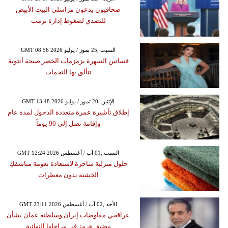
صحافيون يدعون مراسلي البيت الأبيض
للتصدي لضغوط إدارة ترمب
GMT 08:56 2026 السبت ,25 تموز / يوليو
فساتين السهرة بزمزمات الخصر صيحة أنثوية
تتألق بها النجمات
GMT 13:48 2026 الإثنين ,20 تموز / يوليو
إطلاق تأشيرة عمرة متعددة الدخول لمدة عام
وإقامة تصل إلى 90 يوماً
GMT 12:24 2026 السبت ,01 آب / أغسطس
حلول منزلية ساحرة لاستعادة نعومة مناشفكِ
الخشنة بدون معطرات
GMT 23:11 2026 الأحد ,02 آب / أغسطس
عراقجي مفاوضات إيران وسلطنة عمان بشأن
مضيق هرمز في مراحلها النهائية