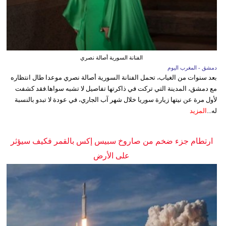
الفنانة السورية أصالة نصري
دمشق - المغرب اليوم
بعد سنوات من الغياب، تحمل الفنانة السورية أصالة نصري موعدا طال انتظاره
مع دمشق، المدينة التي تركت في ذاكرتها تفاصيل لا تشبه سواها.فقد كشفت
لأول مرة عن نيتها زيارة سوريا خلال شهر آب الجاري، في عودة لا تبدو بالنسبة
له...
المزيد
ارتطام جزء ضخم من صاروخ سبيس إكس بالقمر فكيف سيؤثر
على الأرض