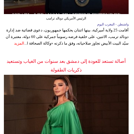
الرئيس الأمريكي دونالد ترامب
واشنطن - المغرب اليوم
أقامت 25 ولاية أميركية، بينها اثنتان يحكمها جمهوريون، دعوى قضائية ضد إدارة
دونالد ترمب، الاثنين، على خلفية فرضه رسوماً جمركية على 60 دولة، معتبرة أن
سيّد البيت الأبيض تجاوز صلاحياته، وفق ما ذكرته «وكالة الصحافة ا...
المزيد
أصالة تستعد للعودة إلى دمشق بعد سنوات من الغياب وتستعيد
ذكريات الطفولة