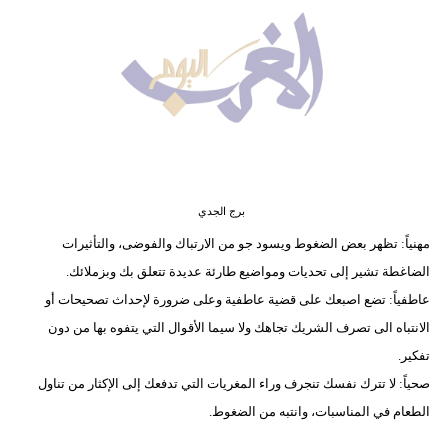
وسفر
ديكور
أخبار
البرلمان
المغربي
إعلام
برج الجدي
مهنياً: تظهر بعض الضغوط ويسود جو من الارتباك والفوضى، والتأثيرات
تعليم
الضاغطة تشير إلى تحديات ومواضيع طارئة عديدة تتعلق بك وبزملائك.
عاطفياً: تضع اصبعك على قضية عاطفية وعلى ضرورة لإحداث تصحيحات أو
مرأة
الانتباه الى تصرف الشريك تجاهك ولا سيما الأقوال التي يتفوه بها من دون
أزياء
تفكير.
إسلامية
صحياً: لا تترك نفسك تنجرف وراء المغريات التي تدفعك إلى الإكثار من تناول
الطعام في المناسبات، وانتبه من الضغوط.
علوم
وتكنولوجيا