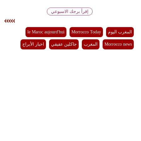
إقرأ برجك الاسبوعي
بيئة
مدوَّنات
المغرب اليوم
Morrocco Today
le Maroc aujourd'hui
أبراج
Morrocco news
المغرب
جاكلين عقيقي
اخبار الأبراج
فيديو
سيارات