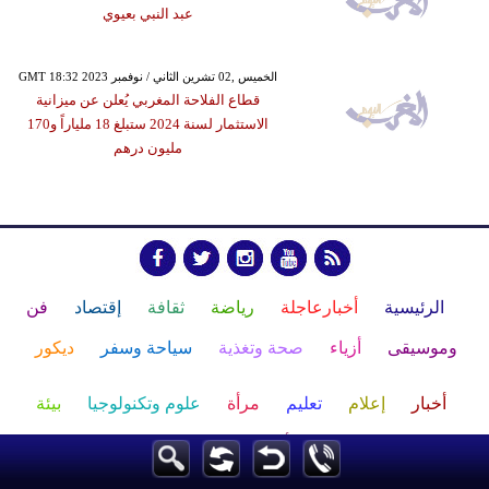
عبد النبي بعيوي
GMT 18:32 2023 الخميس ,02 تشرين الثاني / نوفمبر
قطاع الفلاحة المغربي يُعلن عن ميزانية
الاستثمار لسنة 2024 ستبلغ 18 ملياراً و170
مليون درهم
الرئيسية
أخبارعاجلة
رياضة
ثقافة
إقتصاد
فن
وموسيقى
أزياء
صحة وتغذية
سياحة وسفر
ديكور
أخبار
إعلام
تعليم
مرأة
علوم وتكنولوجيا
بيئة
مدونات
أبراج
فيديو
سيارات