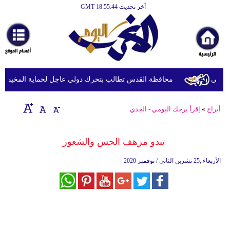
آخر تحديث GMT 18:55:44
الرئيسية
أخبارعاجلة
رياضة
ثقافة
لي
محافظة القدس تطالب بتحرك دولي عاجل لحماية المخيمات الفل
إقتصاد
أبراج
»
إقرأ برجك اليومي - الجدي
فن
وموسيقى
تبدو مرهف الحس والشعور
أزياء
الأربعاء ,25 تشرين الثاني / نوفمبر 2020
صحة
وتغذية
سياحة