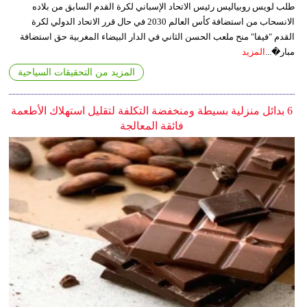
طلب لويس روبياليس رئيس الاتحاد الإسباني لكرة القدم السابق من بلاده
الانسحاب من استضافة كأس العالم 2030 في حال قرر الاتحاد الدولي لكرة
القدم "فيفا" منح ملعب الحسن الثاني في الدار البيضاء المغربية حق استضافة
مبار�...
المزيد
المزيد من التحقيقات السياحية
6 بدائل منزلية بسيطة ومنخفضة التكلفة لتقليل استهلاك الأطعمة
فائقة المعالجة