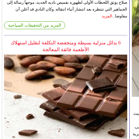
صلاح يوثق اللحظات الأولى لظهوره بقميص ناديه الجديد، موجهاً رسالة إلى
الجماهير التي تنتظره بعد انتشار أنباء انتقاله. وكان النادي قد أعلن أن
مفاوضا...
المزيد
المزيد من التحقيقات السياحية
6 بدائل منزلية بسيطة ومنخفضة التكلفة لتقليل استهلاك
الأطعمة فائقة المعالجة
حيث
سب
رية