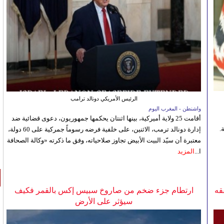
الرئيس الأمريكي دونالد ترامب
واشنطن - المغرب اليوم
أقامت 25 ولاية أميركية، بينها اثنتان يحكمها جمهوريون، دعوى قضائية ضد
.
إدارة دونالد ترمب، الاثنين، على خلفية فرضه رسوماً جمركية على 60 دولة،
معتبرة أن سيّد البيت الأبيض تجاوز صلاحياته، وفق ما ذكرته «وكالة الصحافة
ا...
المزيد
قه
ارتطام جزء ضخم من صاروخ سبيس إكس بالقمر فكيف
سيؤثر على الأرض