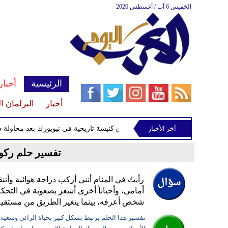
الخميس 6 آب / أغسطس 2026
الرئيسية
أخبار
أخبار
البرلمان ا
أخر الأخبار
القبض على متهم بإحراق كنيسة تاريخية في نيويورك بعد محاولة سرقة 
تفسير حلم ركوب
رأيتُ في المنام أنني أركب دراجة هوائية وأتن
أمامي، وأحياناً أخرى أشعر بصعوبة في التحكم
شخص أعرفه، بينما يتغير الطريق من مستقيم
تفسير هذا الحلم يرتبط بشكل كبير بحياة الرائي وسعيه