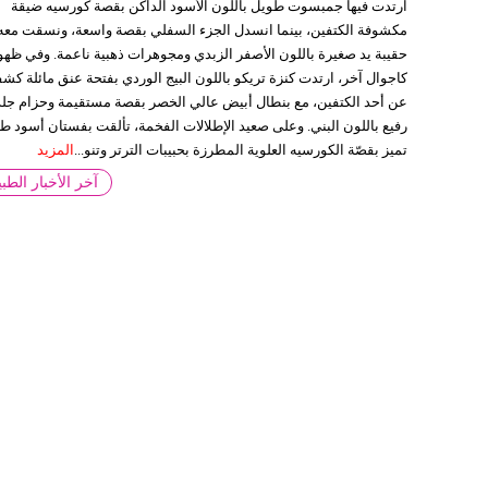
ارتدت فيها جمبسوت طويل باللون الأسود الداكن بقصة كورسيه ضيقة
مكشوفة الكتفين، بينما انسدل الجزء السفلي بقصة واسعة، ونسقت معه
حقيبة يد صغيرة باللون الأصفر الزبدي ومجوهرات ذهبية ناعمة. وفي ظهو
كاجوال آخر، ارتدت كنزة تريكو باللون البيج الوردي بفتحة عنق مائلة كش
عن أحد الكتفين، مع بنطال أبيض عالي الخصر بقصة مستقيمة وحزام جل
رفيع باللون البني. وعلى صعيد الإطلالات الفخمة، تألقت بفستان أسود ط
تميز بقصّة الكورسيه العلوية المطرزة بحبيبات الترتر وتنو...
المزيد
آخر الأخبار الطبي