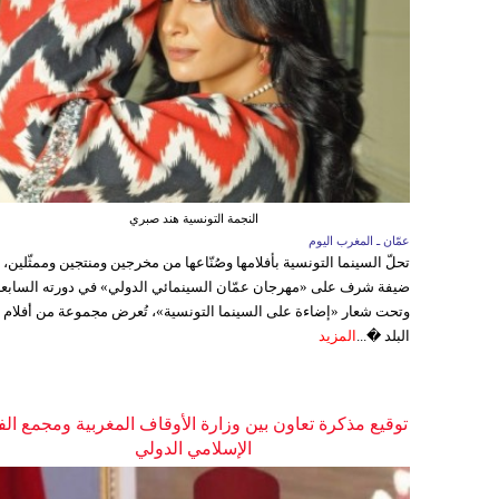
النجمة التونسية هند صبري
عمّان ـ المغرب اليوم
تحلّ السينما التونسية بأفلامها وصُنّاعها من مخرجين ومنتجين وممثّلين،
ضيفة شرف على «مهرجان عمّان السينمائي الدولي» في دورته السابعة
وتحت شعار «إضاءة على السينما التونسية»، تُعرض مجموعة من أفلام
البلد �...
المزيد
توقيع مذكرة تعاون بين وزارة الأوقاف المغربية ومجمع الف
الإسلامي الدولي