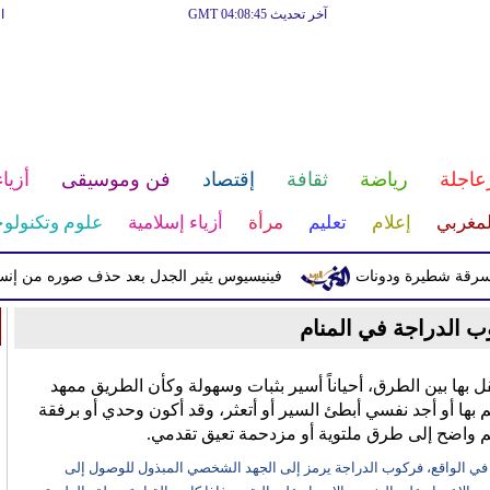
آخر تحديث GMT 04:08:45
ا
عاجلة
رياضة
ثقافة
إقتصاد
فن وموسيقى
أزياء
لمغربي
إعلام
تعليم
مرأة
أزياء إسلامية
علوم وتكنولوج
شطيرة ودونات
فينيسيوس يثير الجدل بعد حذف صوره من إنستغرام
 الدراجة في المنام
قل بها بين الطرق، أحياناً أسير بثبات وسهولة وكأن الطريق ممهد
 بها أو أجد نفسي أبطئ السير أو أتعثر، وقد أكون وحدي أو برفقة
 واضح إلى طرق ملتوية أو مزدحمة تعيق تقدمي.
 في الواقع، فركوب الدراجة يرمز إلى الجهد الشخصي المبذول للوصول إلى