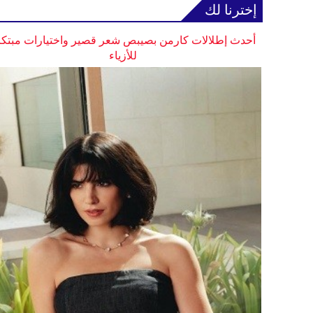
إخترنا لك
أحدث إطلالات كارمن بصيبص شعر قصير واختيارات مبتكر
للأزياء