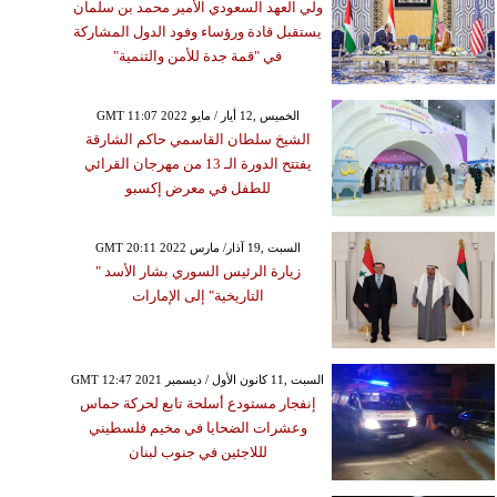
ولي العهد السعودي الأمير محمد بن سلمان
يستقبل قادة ورؤساء وفود الدول المشاركة
في "قمة جدة للأمن والتنمية"
GMT 11:07 2022 الخميس ,12 أيار / مايو
الشيخ سلطان القاسمي حاكم الشارقة
يفتتح الدورة الـ 13 من مهرجان القرائي
للطفل في معرض إكسبو
GMT 20:11 2022 السبت ,19 آذار/ مارس
زيارة الرئيس السوري بشار الأسد "
التاريخية" إلى الإمارات
GMT 12:47 2021 السبت ,11 كانون الأول / ديسمبر
إنفجار مستودع أسلحة تابع لحركة حماس
وعشرات الضحايا في مخيم فلسطيني
لللاجئين في جنوب لبنان