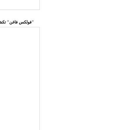
"فولكس فاغن" تكشف عن "غراند كاليفورنيا 2019"