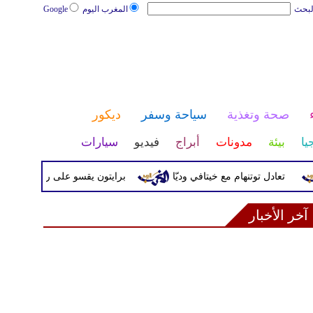
لبحث
المغرب اليوم
Google
صحة وتغذية
سياحة وسفر
ديكور
يا
بيئة
مدونات
أبراج
فيديو
سيارات
تعادل توتنهام مع خيتافي وديّا
برايتون يقسو على روما بثلاثية وديّاً
آخر الأخبار