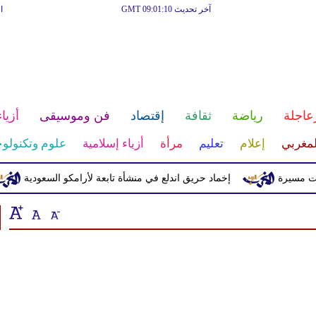
آخر تحديث GMT 09:01:10
ا
عاجلة
رياضة
ثقافة
إقتصاد
فن وموسيقى
أزياء
لمغربي
إعلام
تعليم
مرأة
أزياء إسلامية
علوم وتكنولوج
يرة
إخماد حريق اندلع في منشأة تابعة لأرامكو السعودية