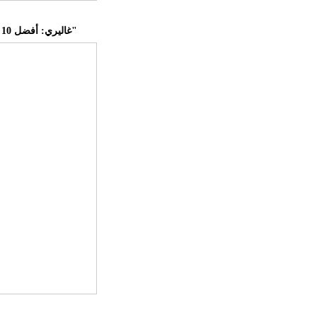
غاليري: أفضل 10 سيارات أداء من شركة "فورد"