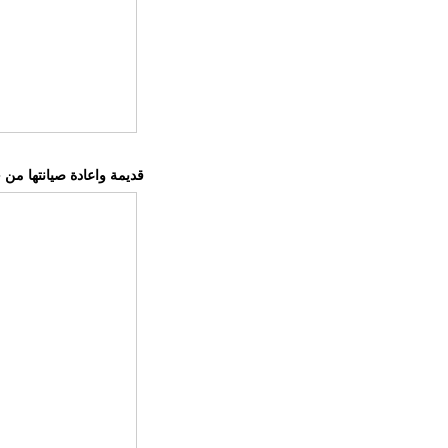
اكتشاف سيارة Jaguar E-Type قديمة واعادة صيانتها