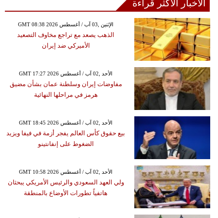
الأخبار الأكثر قراءة
GMT 08:38 2026 الإثنين ,03 آب / أغسطس
الذهب يصعد مع تراجع مخاوف التصعيد
الأميركي ضد إيران
GMT 17:27 2026 الأحد ,02 آب / أغسطس
مفاوضات إيران وسلطنة عمان بشأن مضيق
هرمز في مراحلها النهائية
GMT 18:45 2026 الأحد ,02 آب / أغسطس
بيع حقوق كأس العالم يفجر أزمة في فيفا ويزيد
الضغوط على إنفانتينو
GMT 10:58 2026 الأحد ,02 آب / أغسطس
ولي العهد السعودي والرئيس الأمريكي يبحثان
هاتفياً تطورات الأوضاع بالمنطقة