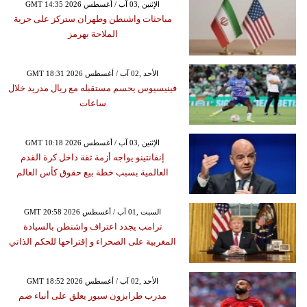
GMT 14:35 2026 الإثنين ,03 آب / أغسطس
مباحثات واشنطن وطهران ستركز على حرية
الملاحة بهرمز
GMT 18:31 2026 الأحد ,02 آب / أغسطس
فينيسيوس يحسم مستقبله مع ريال مدريد خلال
ساعات
GMT 10:18 2026 الإثنين ,03 آب / أغسطس
إنفانتينو يواجه أزمة ثقة داخل كرة القدم
العالمية بسبب خطة بيع حقوق كأس العالم
GMT 20:58 2026 السبت ,01 آب / أغسطس
ترامب يجدد اعتراف واشنطن بالسيادة
المغربية على الصحراء و إقتراحها للحكم الذاتي
GMT 18:52 2026 الأحد ,02 آب / أغسطس
مدرب طرابزون سبور يعلق على أنباء ضم