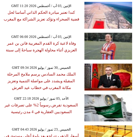
GMT 11:20 2026 الإثنين ,03 آب / أغسطس
كندا تعتبر مبادرة الحكم الذاتي أساسا لحل
قضية الصحراء وتؤكد تعزيز الشراكة مع المغرب
GMT 06:00 2026 الإثنين ,03 آب / أغسطس
وفاة لاعبة كرة القدم المغربية فاتن بن عمر
العزيزي أثناء محاولة الهجرة سباحةً إلى سبتة
GMT 09:34 2026 الخميس ,30 تموز / يوليو
الملك محمد السادس يرسم ملامح المرحلة
المقبلة ويشدد على مواصلة التنمية وتعزيز
مكانة المغرب في خطاب عيد العرش
GMT 22:18 2026 الأحد ,05 تموز / يوليو
السعودية تفرض رسوماً 2% على تصرفات غير
السعوديين العقارية في 4 مدن رئيسية
GMT 04:43 2026 الخميس ,23 تموز / يوليو
أسعار الذهب تتراجع بعد بلوغ أعلى مستوى في