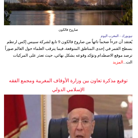
صاروخ فالكون
نيويورك - المغرب اليوم
يُعتقد أن جزءاً ضخماً تائهاً من صاروخ فالكون 9 تابع لشركة سبيس إكس ارتطم
بسطح القمر في إحدى المناطق المتوقعة، فيما يترقب العلماء حول العالم صوراً
ترصد موقع الاصطدام وتؤكد وقوعه بشكل نهائي، حيث تعذر على المركبات
الت...
المزيد
توقيع مذكرة تعاون بين وزارة الأوقاف المغربية ومجمع الفقه
الإسلامي الدولي