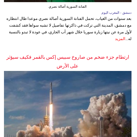
الفنانة السورية أصالة نصري
دمشق - المغرب اليوم
بعد سنوات من الغياب، تحمل الفنانة السورية أصالة نصري موعدا طال انتظاره
مع دمشق، المدينة التي تركت في ذاكرتها تفاصيل لا تشبه سواها.فقد كشفت
لأول مرة عن نيتها زيارة سوريا خلال شهر آب الجاري، في عودة لا تبدو بالنسبة
له...
المزيد
ارتطام جزء ضخم من صاروخ سبيس إكس بالقمر فكيف سيؤثر
على الأرض