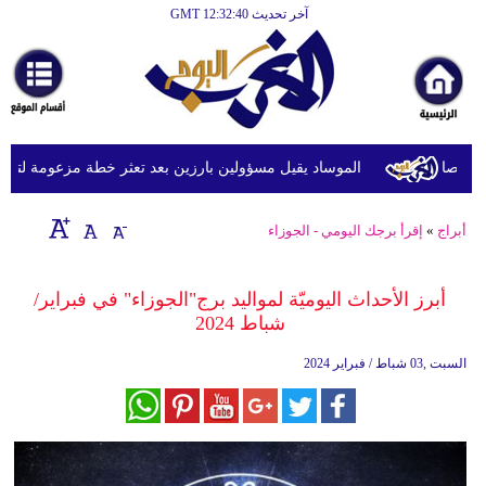
آخر تحديث GMT 12:32:40
الرئيسية
أخبارعاجلة
رياضة
ثقافة
الموساد يقيل مسؤولين بارزين بعد تعثر خطة مزعومة لتغيير ا
إقتصاد
أبراج
»
إقرأ برجك اليومي - الجوزاء
فن
وموسيقى
أبرز الأحداث اليوميّة لمواليد برج"الجوزاء" في فبراير/
شباط 2024
أزياء
السبت ,03 شباط / فبراير 2024
صحة
وتغذية
سياحة