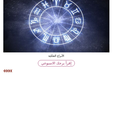
وسفر
ديكور
أخبار
البرلمان
المغربي
إعلام
الأبراج الفلكية
إقرأ برجك الاسبوعي
تعليم
مرأة
أزياء
إسلامية
علوم
وتكنولوجيا