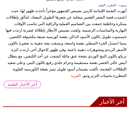
بيروت - المغرب اليوم
أبهرت النجمة اللبنانية كارمن بصيبص الجمهور مؤخراً بأحدث ظهور لها، حيث
اعتمدت قصة الشعر القصير متخلية عن شعرها الطويل المعتاد، لتتألق بإطلالات
مبتكرة وخاطفة جمعت بين التصاميم العملية والراقية التي تناسب الأوقات
النهارية والمناسبات الرسمية. ولفتت بصيبص الأنظار بإطلالة عصرية ارتدت فيها
جمبسوت طويل باللون الأسود الداكن بقصة كورسيه ضيقة مكشوفة الكتفين،
بينما انسدل الجزء السفلي بقصة واسعة، ونسقت معه حقيبة يد صغيرة باللون
الأصفر الزبدي ومجوهرات ذهبية ناعمة. وفي ظهور كاجوال آخر، ارتدت كنزة
تريكو باللون البيج الوردي بفتحة عنق مائلة كشفت عن أحد الكتفين، مع بنطال
أبيض عالي الخصر بقصة مستقيمة وحزام جلدي رفيع باللون البني. وعلى صعيد
الإطلالات الفخمة، تألقت بفستان أسود طويل تميز بقصّة الكورسيه العلوية
المطرزة بحبيبات الترتر وتنو...
المزيد
آخر الأخبار الطبية
آخر الأخبار