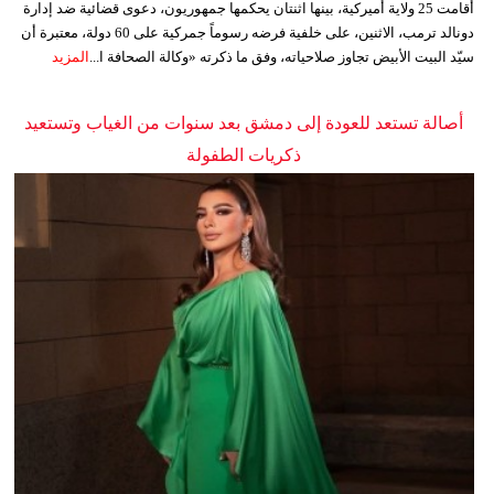
أقامت 25 ولاية أميركية، بينها اثنتان يحكمها جمهوريون، دعوى قضائية ضد إدارة
دونالد ترمب، الاثنين، على خلفية فرضه رسوماً جمركية على 60 دولة، معتبرة أن
سيّد البيت الأبيض تجاوز صلاحياته، وفق ما ذكرته «وكالة الصحافة ا...
المزيد
أصالة تستعد للعودة إلى دمشق بعد سنوات من الغياب وتستعيد
ذكريات الطفولة