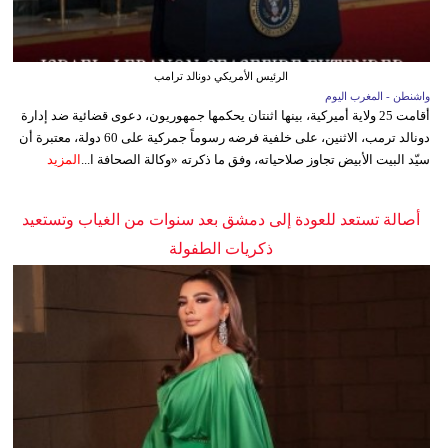
الرئيس الأمريكي دونالد ترامب
واشنطن - المغرب اليوم
أقامت 25 ولاية أميركية، بينها اثنتان يحكمها جمهوريون، دعوى قضائية ضد إدارة
دونالد ترمب، الاثنين، على خلفية فرضه رسوماً جمركية على 60 دولة، معتبرة أن
سيّد البيت الأبيض تجاوز صلاحياته، وفق ما ذكرته «وكالة الصحافة ا...
المزيد
أصالة تستعد للعودة إلى دمشق بعد سنوات من الغياب وتستعيد
ذكريات الطفولة