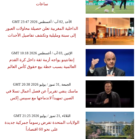
ساعات
GMT 23:47 2026 الأحد ,02 آب / أغسطس
الداخلية المغربية تعلن حصيلة محاولات العبور
إلى سبتة ومليلية وتكشف تفاصيل الأحداث
GMT 10:18 2026 الإثنين ,03 آب / أغسطس
إنفانتينو يواجه أزمة ثقة داخل كرة القدم
العالمية بسبب خطة بيع حقوق كأس العالم
GMT 20:38 2026 الجمعة ,31 تموز / يوليو
ماسك ينفي تقريراً عن فصل أعمال تسلا في
الصين تمهيداً لاندماجها مع سبيس إكس
GMT 21:25 2026 الثلاثاء ,21 تموز / يوليو
الولايات المتحدة تفرض رسوماً جمركية جديدة
على نحو 60 اقتصاداً