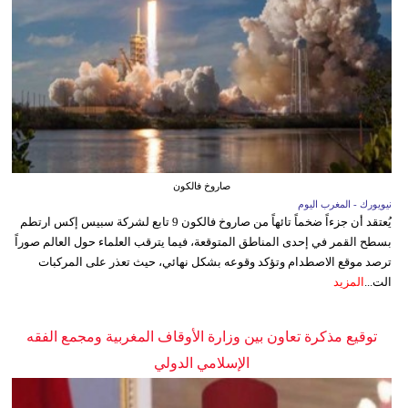
صاروخ فالكون
نيويورك - المغرب اليوم
يُعتقد أن جزءاً ضخماً تائهاً من صاروخ فالكون 9 تابع لشركة سبيس إكس ارتطم
بسطح القمر في إحدى المناطق المتوقعة، فيما يترقب العلماء حول العالم صوراً
ترصد موقع الاصطدام وتؤكد وقوعه بشكل نهائي، حيث تعذر على المركبات
الت...
المزيد
توقيع مذكرة تعاون بين وزارة الأوقاف المغربية ومجمع الفقه
الإسلامي الدولي