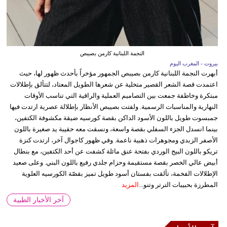
النجمة اللبنانية كارمن بصيبص
بيروت - المغرب اليوم
أبهرت النجمة اللبنانية كارمن بصيبص الجمهور مؤخراً بأحدث ظهور لها، حيث
اعتمدت قصة الشعر القصير متخلية عن شعرها الطويل المعتاد، لتتألق بإطلالات
مبتكرة وخاطفة جمعت بين التصاميم العملية والراقية التي تناسب الأوقات
النهارية والمناسبات الرسمية. ولفتت بصيبص الأنظار بإطلالة عصرية ارتدت فيها
جمبسوت طويل باللون الأسود الداكن بقصة كورسيه ضيقة مكشوفة الكتفين،
بينما انسدل الجزء السفلي بقصة واسعة، ونسقت معه حقيبة يد صغيرة باللون
الأصفر الزبدي ومجوهرات ذهبية ناعمة. وفي ظهور كاجوال آخر، ارتدت كنزة
تريكو باللون البيج الوردي بفتحة عنق مائلة كشفت عن أحد الكتفين، مع بنطال
أبيض عالي الخصر بقصة مستقيمة وحزام جلدي رفيع باللون البني. وعلى صعيد
الإطلالات الفخمة، تألقت بفستان أسود طويل تميز بقصّة الكورسيه العلوية
المطرزة بحبيبات الترتر وتنو...
المزيد
آخر الأخبار الطبية