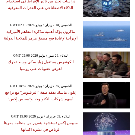
دراسات تحذر من تأثير الإفراط في استخدام
الذكاء الاصطناعي على القدرات المعرفية
GMT 02:16 2026 الخميس ,18 حزيران / يونيو
ماكرون يؤكد أهمية مذكرة التفاهم الأميركية
الإيرانية لإعادة فتح مضيق هرمز للملاحة الدولية
GMT 03:06 2026 الثلاثاء ,28 تموز / يوليو
الكونغرس يستقبل زيلينسكي وسط تحرك
لفرض عقوبات على روسيا
GMT 18:52 2026 الخميس ,25 حزيران / يونيو
إيلون ماسك يفقد صفة "التريليونير" مع تراجع
أسهم شركات التكنولوجيا و"سبيس إكس"
GMT 19:00 2026 الثلاثاء ,09 حزيران / يونيو
سبيس إكس تستشهد بتقرير من منظمة مقرها
الرياض في نشرة اكتتابها