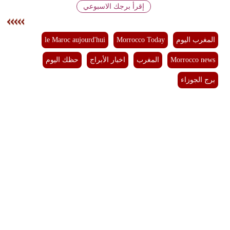
إقرأ برجك الاسبوعي
بيئة
المغرب اليوم
Morrocco Today
le Maroc aujourd'hui
مدوَّنات
Morrocco news
المغرب
اخبار الأبراج
حظك اليوم
أبراج
برج الجوزاء
فيديو
سيارات