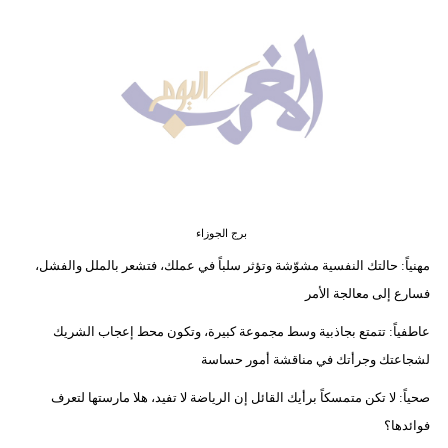
وسفر
ديكور
أخبار
البرلمان
المغربي
إعلام
برج الجوزاء
تعليم
مهنياً: حالتك النفسية مشوّشة وتؤثر سلباً في عملك، فتشعر بالملل والفشل،
فسارع إلى معالجة الأمر
مرأة
عاطفياً: تتمتع بجاذبية وسط مجموعة كبيرة، وتكون محط إعجاب الشريك
أزياء
لشجاعتك وجرأتك في مناقشة أمور حساسة
إسلامية
صحياً: لا تكن متمسكاً برأيك القائل إن الرياضة لا تفيد، هلا مارستها لتعرف
علوم
فوائدها؟
وتكنولوجيا