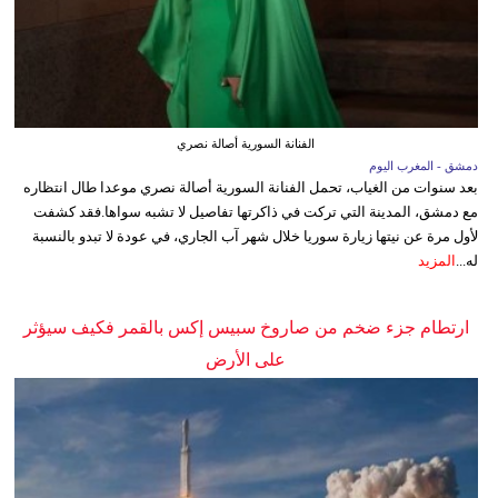
الفنانة السورية أصالة نصري
دمشق - المغرب اليوم
بعد سنوات من الغياب، تحمل الفنانة السورية أصالة نصري موعدا طال انتظاره
مع دمشق، المدينة التي تركت في ذاكرتها تفاصيل لا تشبه سواها.فقد كشفت
لأول مرة عن نيتها زيارة سوريا خلال شهر آب الجاري، في عودة لا تبدو بالنسبة
له...
المزيد
ارتطام جزء ضخم من صاروخ سبيس إكس بالقمر فكيف سيؤثر
على الأرض