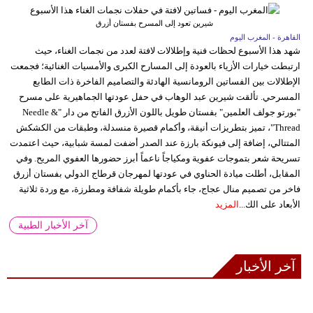
شيرين تعود إلى المسرح بفستان أزرق
القاهرة - المغرب اليوم
شهد هذا الأسبوع لحظات فنية وإطلالات لافتة لعدد من نجمات الغناء، حيث
ارتبطت خيارات الأزياء بالعودة إلى المسارح الكبرى والأمسيات الغنائية؛ فجمعت
الإطلالات بين الفساتين الرومانسية الهادئة والتصاميم الفاخرة ذات الطابع
المسرحي. تألقت شيرين عبد الوهاب في حفل عودتها الجماهيرية على مسرح
"بورتو جولف العلمين" بفستان طويل باللون الأزرق الفاتح من دار "Needle &
Thread"، تميز بتطريزات أنيقة، وأكمام قصيرة منسدلة، وطبقات من الكشكش
المتتالي، إضافة إلى فيونكة بارزة عند الصدر أضفت لمسة شبابية، حيث اعتمدت
تسريحة شعر بتموجات عفوية ومكياجاً ناعماً أبرز حضورها العفوي المريح. وفي
المقابل، أطلت ميادة الحناوي في عودتها لمهرجان قرطاج الدولي بفستان أزرق
فاخر من تصميم منال عجاج، جاء بأكمام طويلة شفافة ومطرزة، مع وردة ثلاثية
الأبعاد على الك...
المزيد
آخر الأخبار الطبية
آخر الأخبار