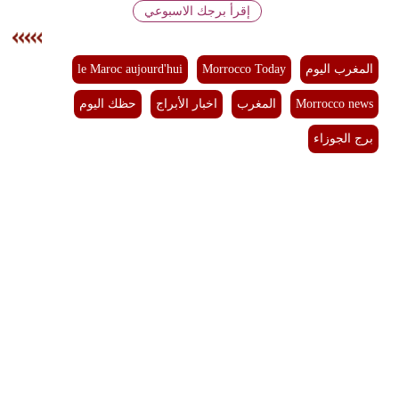
إقرأ برجك الاسبوعي
بيئة
المغرب اليوم
Morrocco Today
le Maroc aujourd'hui
مدوَّنات
Morrocco news
المغرب
اخبار الأبراج
حظك اليوم
أبراج
برج الجوزاء
فيديو
سيارات