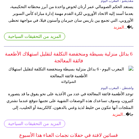
مقديشو - المغرب اليوم
يستعد الحكم الصومالي عمر أرتان لخوض واحدة من أبرز محطاته التحكيمية،
بعدما أسند إليه الاتحاد الأوروبي لكرة القدم مهمة إدارة مباراة كأس السوبر
الأوروبي، التي تجمع بين باريس سان جيرمان وأستون فيلا، في مواجهة تحظى
با�...
المزيد
المزيد من التحقيقات السياحية
6 بدائل منزلية بسيطة ومنخفضة التكلفة لتقليل استهلاك الأطعمة
فائقة المعالجة
الشوكولاتة
واشنطن - المغرب اليوم
توجد الأطعمة فائقة المعالجة في عدد من الأغذية على نحو يفوق ما قد يتصوره
كثيرون، وسوف تساعدك هذه الوصفات الشهية على تجنبها.نتوقع عندما نشتري
المثلجات أنها تتكون من خليط لذيذ وغني بالدهون، كالكريمة أو الحليب، إلى
جا�...
المزيد
المزيد من التحقيقات السياحية
فساتين لافتة في حفلات نجمات الغناء هذا الأسبوع