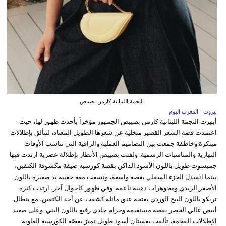
النجمة اللبنانية كارمن بصيبص
بيروت - المغرب اليوم
أبهرت النجمة اللبنانية كارمن بصيبص الجمهور مؤخراً بأحدث ظهور لها، حيث
اعتمدت قصة الشعر القصير متخلية عن شعرها الطويل المعتاد، لتتألق بإطلالات
مبتكرة وخاطفة جمعت بين التصاميم العملية والراقية التي تناسب الأوقات
النهارية والمناسبات الرسمية. ولفتت بصيبص الأنظار بإطلالة عصرية ارتدت فيها
جمبسوت طويل باللون الأسود الداكن بقصة كورسيه ضيقة مكشوفة الكتفين،
بينما انسدل الجزء السفلي بقصة واسعة، ونسقت معه حقيبة يد صغيرة باللون
الأصفر الزبدي ومجوهرات ذهبية ناعمة. وفي ظهور كاجوال آخر، ارتدت كنزة
تريكو باللون البيج الوردي بفتحة عنق مائلة كشفت عن أحد الكتفين، مع بنطال
أبيض عالي الخصر بقصة مستقيمة وحزام جلدي رفيع باللون البني. وعلى صعيد
الإطلالات الفخمة، تألقت بفستان أسود طويل تميز بقصّة الكورسيه العلوية