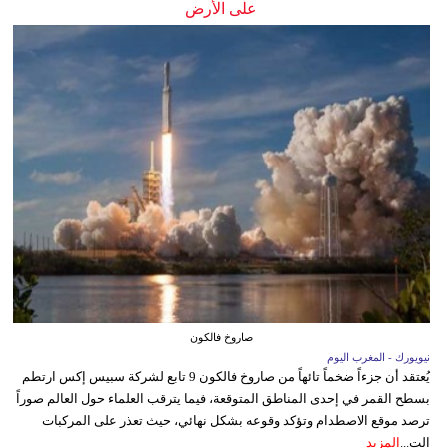
على الأرض
صاروخ فالكون
نيويورك - المغرب اليوم
يُعتقد أن جزءاً ضخماً تائهاً من صاروخ فالكون 9 تابع لشركة سبيس إكس ارتطم
بسطح القمر في إحدى المناطق المتوقعة، فيما يترقب العلماء حول العالم صوراً
ترصد موقع الاصطدام وتؤكد وقوعه بشكل نهائي، حيث تعذر على المركبات
الت...
المزيد