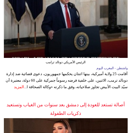
الرئيس الأمريكي دونالد ترامب
واشنطن - المغرب اليوم
أقامت 25 ولاية أميركية، بينها اثنتان يحكمها جمهوريون، دعوى قضائية ضد إدارة
دونالد ترمب، الاثنين، على خلفية فرضه رسوماً جمركية على 60 دولة، معتبرة أن
سيّد البيت الأبيض تجاوز صلاحياته، وفق ما ذكرته «وكالة الصحافة ا...
المزيد
أصالة تستعد للعودة إلى دمشق بعد سنوات من الغياب وتستعيد
ذكريات الطفولة