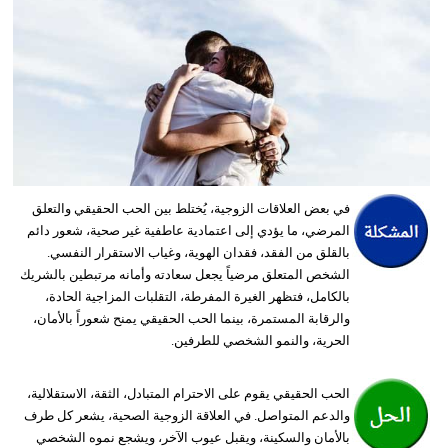
وسفر
ديكور
أخبار
البرلمان
المغربي
في بعض العلاقات الزوجية، يُختلط بين الحب الحقيقي والتعلق
إعلام
المرضي، ما يؤدي إلى اعتمادية عاطفية غير صحية، شعور دائم
بالقلق من الفقد، فقدان الهوية، وغياب الاستقرار النفسي.
تعليم
الشخص المتعلق مرضياً يجعل سعادته وأمانه مرتبطين بالشريك
بالكامل، فتظهر الغيرة المفرطة، التقلبات المزاجية الحادة،
مرأة
والرقابة المستمرة، بينما الحب الحقيقي يمنح شعوراً بالأمان،
الحرية، والنمو الشخصي للطرفين.
أزياء
إسلامية
الحب الحقيقي يقوم على الاحترام المتبادل، الثقة، الاستقلالية،
علوم
والدعم المتواصل. في العلاقة الزوجية الصحية، يشعر كل طرف
بالأمان والسكينة، ويقبل عيوب الآخر، ويشجع نموه الشخصي
وتكنولوجيا