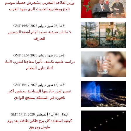
وزير الفلاحة المغربي يسّتعرض حصيلة موسم
ناجح ومشاريع لتحديث الري بجهة الغرب
GMT 16:54 2026 الأحد ,26 تموز / يوليو
5 نباتات صيفية تصمد أمام أشعة الشمس
الحارقة
GMT 01:54 2026 الأحد ,26 تموز / يوليو
دراسة علمية تكشف تأثيرا مفاجئا لشرب الماء
أثناء تناول الطعام
GMT 16:17 2026 الأحد ,12 تموز / يوليو
عسير تُعزز جاذبيتها السياحية بتدشين أكبر
نافورة في المملكة بمنتجع الوادي
GMT 17:11 2026 الثلاثاء ,04 آب / أغسطس
كيفية استعادة كل برج فلكي طاقته بعد يوم
طويل ومرهق