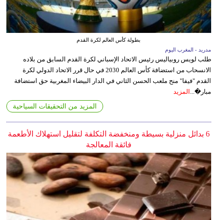
بطولة كأس العالم لكرة القدم
مدريد - المغرب اليوم
طلب لويس روبياليس رئيس الاتحاد الإسباني لكرة القدم السابق من بلاده
الانسحاب من استضافة كأس العالم 2030 في حال قرر الاتحاد الدولي لكرة
القدم "فيفا" منح ملعب الحسن الثاني في الدار البيضاء المغربية حق استضافة
مبار�...
المزيد
المزيد من التحقيقات السياحية
6 بدائل منزلية بسيطة ومنخفضة التكلفة لتقليل استهلاك الأطعمة
فائقة المعالجة