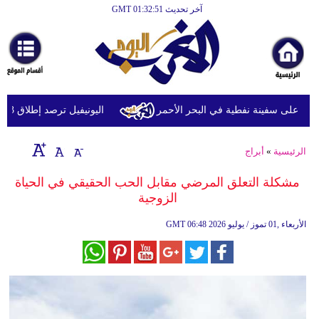
آخر تحديث GMT 01:32:51
الرئيسية
أخبارعاجلة
رياضة
ثقافة
على سفينة نفطية في البحر الأحمر
اليونيفيل ترصد إطلاق 113 مقذوفا إسرائيليا على لبنان خلال يوم واحد
إقتصاد
الرئيسية
»
أبراج
فن
مشكلة التعلق المرضي مقابل الحب الحقيقي في الحياة
وموسيقى
الزوجية
أزياء
06:48 2026 الأربعاء ,01 تموز / يوليو
GMT
صحة
وتغذية
سياحة