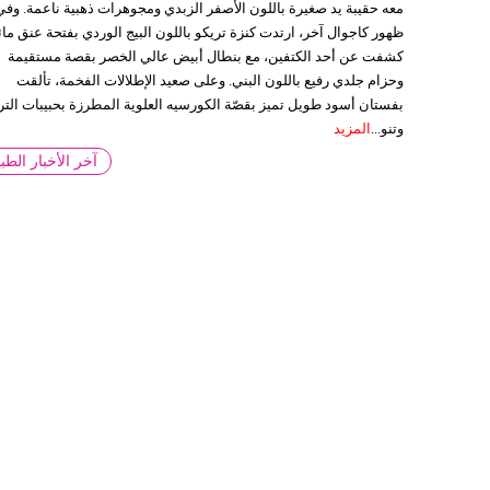
معه حقيبة يد صغيرة باللون الأصفر الزبدي ومجوهرات ذهبية ناعمة. وفي
ظهور كاجوال آخر، ارتدت كنزة تريكو باللون البيج الوردي بفتحة عنق مائ
كشفت عن أحد الكتفين، مع بنطال أبيض عالي الخصر بقصة مستقيمة
وحزام جلدي رفيع باللون البني. وعلى صعيد الإطلالات الفخمة، تألقت
بفستان أسود طويل تميز بقصّة الكورسيه العلوية المطرزة بحبيبات التر
وتنو...
المزيد
آخر الأخبار الطبي