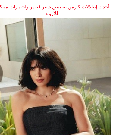
أحدث إطلالات كارمن بصيبص شعر قصير واختيارات مبتك
للأزياء