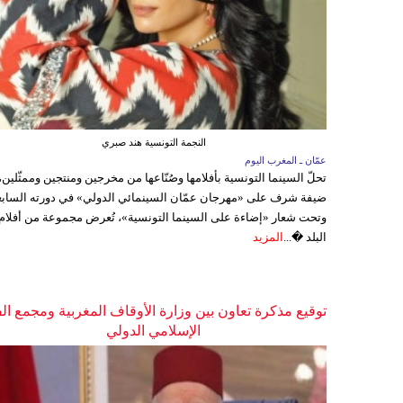
النجمة التونسية هند صبري
عمّان ـ المغرب اليوم
تحلّ السينما التونسية بأفلامها وصُنّاعها من مخرجين ومنتجين وممثّلين،
ضيفة شرف على «مهرجان عمّان السينمائي الدولي» في دورته السابع
وتحت شعار «إضاءة على السينما التونسية»، تُعرض مجموعة من أفلام
البلد �...
المزيد
توقيع مذكرة تعاون بين وزارة الأوقاف المغربية ومجمع ال
الإسلامي الدولي