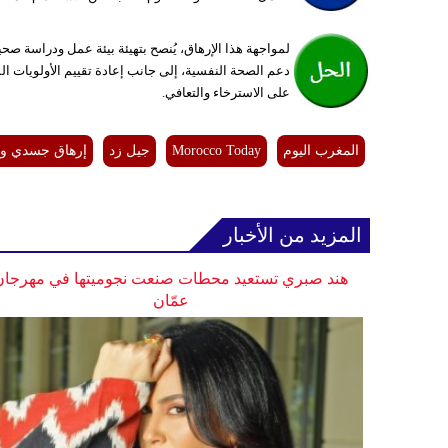
لمواجهة هذا الإرهاق، يُنصح بتهيئة بيئة عمل ودراسة ص
دعم الصحة النفسية، إلى جانب إعادة تقييم الأولويات 
على الاسترخاء والتعافي.
المغرب اليوم
Morocco Today
جيل زد
إرهاق جسدي و
المزيد من الأخبار
هند صبري تستعيد محطات صنعت نجوميتها في مهرجان
عمّان