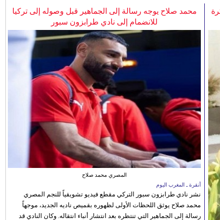
رة
محمد صلاح يوجه رسالة إلى الجماهير قبل وصوله إلى تركيا
للانضمام إلى نادي طرابزون سبور
المصري محمد صلاح
أنقرة ـ المغرب اليوم
نشر نادي طرابزون سبور التركي مقطع فيديو تشويقياً للنجم المصري
محمد صلاح يوثق اللحظات الأولى لظهوره بقميص ناديه الجديد، موجهاً
رسالة إلى الجماهير التي تنتظره بعد انتشار أنباء انتقاله. وكان النادي قد