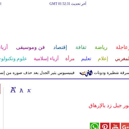
آخر تحديث GMT 01:52:31
ا
عاجلة
رياضة
ثقافة
إقتصاد
فن وموسيقى
أزياء
لمغربي
إعلام
تعليم
مرأة
أزياء إسلامية
علوم وتكنولوج
طيرة ودونات
فينيسيوس يثير الجدل بعد حذف صوره من إنستغرام
 جيل زد بالإرهاق