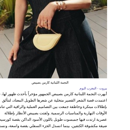
النجمة اللبنانية كارمن بصيبص
بيروت - المغرب اليوم
أبهرت النجمة اللبنانية كارمن بصيبص الجمهور مؤخراً بأحدث ظهور لها، 
اعتمدت قصة الشعر القصير متخلية عن شعرها الطويل المعتاد، لتتألق
بإطلالات مبتكرة وخاطفة جمعت بين التصاميم العملية والراقية التي تن
الأوقات النهارية والمناسبات الرسمية. ولفتت بصيبص الأنظار بإطلالة
عصرية ارتدت فيها جمبسوت طويل باللون الأسود الداكن بقصة كورسيه
ضيقة مكشوفة الكتفين، بينما انسدل الجزء السفلي بقصة واسعة، ونس