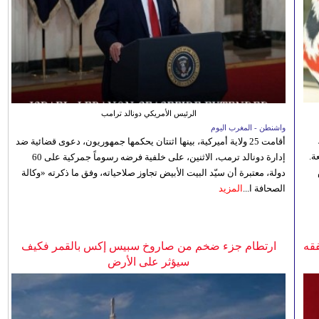
الرئيس الأمريكي دونالد ترامب
واشنطن - المغرب اليوم
أقامت 25 ولاية أميركية، بينها اثنتان يحكمها جمهوريون، دعوى قضائية ضد
ة.
إدارة دونالد ترمب، الاثنين، على خلفية فرضه رسوماً جمركية على 60
دولة، معتبرة أن سيّد البيت الأبيض تجاوز صلاحياته، وفق ما ذكرته «وكالة
الصحافة ا...
المزيد
فقه
ارتطام جزء ضخم من صاروخ سبيس إكس بالقمر فكيف
سيؤثر على الأرض