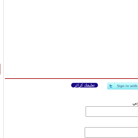
تعليقك كزائر
وني