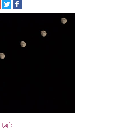
ا
إقرأ 