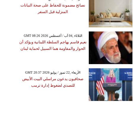
نصائح مضمونة للحفاظ على صحة النباتات
المنزلية قبل السفر
GMT 08:26 2026 الثلاثاء ,04 آب / أغسطس
نعيم قاسم يهاجم السلطة اللبنانية ويؤكد أن
الحوار والمقاومة هما السبيل لحماية لبنان
GMT 20:37 2026 الأربعاء ,22 تموز / يوليو
الجمعة ,26 كانون الثاني / ينايرGMT
صحافيون يدعون مراسلي البيت الأبيض
12:05 2024
للتصدي لضغوط إدارة ترمب
 الأحداث اليوميّة لمواليد
العقرب" في كانون الأول
2024