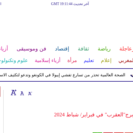
آخر تحديث GMT 19:11:44
ا
عاجلة
رياضة
ثقافة
إقتصاد
فن وموسيقى
أزياء
لمغربي
إعلام
تعليم
مرأة
أزياء إسلامية
علوم وتكنولوج
ة العالمية تحذر من تسارع تفشي إيبولا في الكونغو وتدعو لتكثيف الاستجابة
برج"العقرب" في فبراير/ شباط 2024