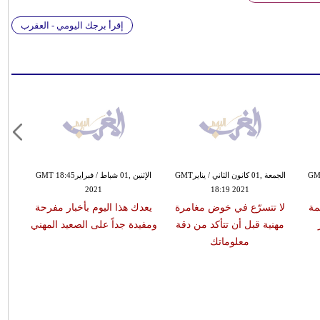
إقرأ برجك اليومي - العقرب
0 كانون الأول / ديسمبرGMT
الجمعة ,01 كانون الثاني / ينايرGMT
الإثنين ,01 شباط / فبرايرGMT 18:45
2021
18:19 2021
مة
لا تتسرّع في خوض مغامرة
يعدك هذا اليوم بأخبار مفرحة
أبرز
مهنية قبل أن تتأكد من دقة
ومفيدة جداً على الصعيد المهني
برج"
معلوماتك