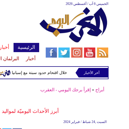
الخميس 6 آب / أغسطس 2026
الرئيسية
أخبار
أخبار
البرلمان ا
مقتل أكثر من 100 شخص خلال اقتحام حدود سبتة مع إسبانيا
أخر الأخبار
الصح
أبراج
»
إقرأ برجك اليومي - العقرب
أبرز الأحداث اليوميّة لمواليد 
السبت ,24 شباط / فبراير 2024