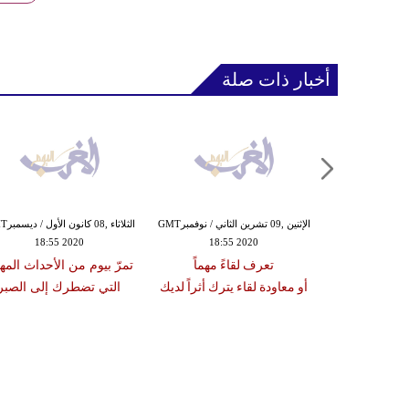
أخبار ذات صلة
الثلاثاء ,06 تشرين الأول / أكتوبرGMT
الإثنين ,09 تشرين الثاني / نوفمبرGMT
الثلاثاء ,8
18:55 2020
18:55 2020
08:13
برج العقرب
تعرف لقاءً مهماً
تمرّ بيوم من الأحداث المه
عة 30 تشرين الثاني /
أو معاودة لقاء يترك أثراً لديك
التي تضطرك إلى الصبر
2