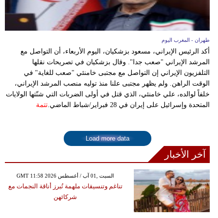
طهران - المغرب اليوم
أكد الرئيس الإيراني، مسعود بزشكيان، اليوم الأربعاء، أن التواصل مع
المرشد الإيراني "صعب جدا". وقال بزشكيان في تصريحات نقلها
التلفزيون الإيراني إن التواصل مع مجتبى خامنئي "صعب للغاية" في
الوقت الراهن. ولم يظهر مجتبى علنا منذ توليه منصب المرشد الإيراني،
خلفاً لوالده، علي خامنئي، الذي قتل في أولى الضربات التي شنّتها الولايات
المتحدة وإسرائيل على إيران في 28 فبراير/شباط الماضي.
تتمة
Load more data
آخر الأخبار
GMT 11:58 2026 السبت ,01 آب / أغسطس
تناغم وتنسيقات ملهمة تُبرز أناقة النجمات مع
شركائهن