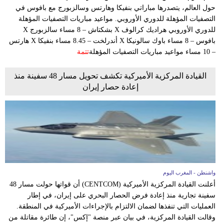
حول العالم، يتصدرها مباراتي بنفيكا وهارتس وسالزبورج مع بافوس في
التصفيات المؤهلة للدوري الأوروبي. مواعيد مباريات التصفيات المؤهلة
للدوري الأوروبي هراديك كرالوف X بشكتاش – 8 مساء سالزبورج X
بافوس – 8 مساء باوك سالونيكا X أندرلخت – 8.45 مساء بنفيكا X هارتس
– 10 مساء مواعيد مباريات التصفيات المؤهلة
تتمة
القيادة المركزية الأميركية تكشف تحويل مسار 48 سفينة منذ
إعادة حصار إيران
واشنطن - المغرب اليوم
أعلنت القيادة المركزية الأميركية (CENTCOM) أن قواتها حولت مسار 48
سفينة تجارية منذ إعادة فرض الحصار البحري على إيران، في إطار
العمليات التي تنفذها لضمان الالتزام بالإجراءات الأميركية في المنطقة.
وقالت القيادة المركزية، في بيان عبر منصة "إكس"، إن طائرة مقاتلة من