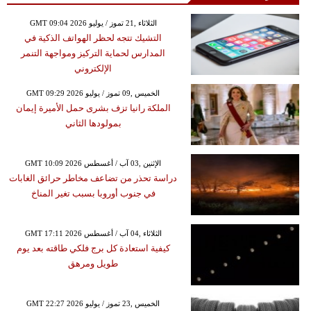
GMT 09:04 2026 الثلاثاء ,21 تموز / يوليو
التشيك تتجه لحظر الهواتف الذكية في
المدارس لحماية التركيز ومواجهة التنمر
الإلكتروني
GMT 09:29 2026 الخميس ,09 تموز / يوليو
الملكة رانيا تزف بشرى حمل الأميرة إيمان
بمولودها الثاني
GMT 10:09 2026 الإثنين ,03 آب / أغسطس
دراسة تحذر من تضاعف مخاطر حرائق الغابات
في جنوب أوروبا بسبب تغير المناخ
GMT 17:11 2026 الثلاثاء ,04 آب / أغسطس
كيفية استعادة كل برج فلكي طاقته بعد يوم
طويل ومرهق
GMT 22:27 2026 الخميس ,23 تموز / يوليو