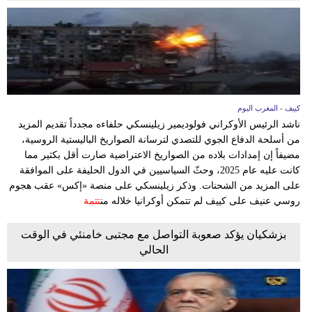
كييف - المغرب اليوم
ناشد الرئيس الأوكراني فولوديمير زيلينسكي حلفاءه مجدداً تقديم المزيد
من أسلحة الدفاع الجوي للتصدي لترسانة الصواريخ الباليستية الروسية،
مضيفاً إن إمدادات بلاده من الصواريخ الاعتراضية صارت أقل بكثير مما
كانت عليه عام 2025، وحثّ السياسيين في الدول الحليفة على الموافقة
على المزيد من الشحنات. وذكر زيلينسكي على منصة «إكس» عقب هجوم
روسي عنيف على كييف لم تتمكن أوكرانيا خلاله من
تتمة
بزشكيان يؤكد صعوبة التواصل مع مجتبى خامنئي في الوقت
الحالي