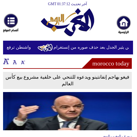
آخر تحديث GMT 01:37:12
الرئيسية
أخبارعاجلة
رياضة
ثقافة
يوس يثير الجدل بعد حذف صوره من إنستغرام
واشنطن ترفع عقوبا
إقتصاد
morocco today
فن
فيغو يهاجم إنفانتينو ويدعوه للتنحي على خلفية مشروع بيع كأس
وموسيقى
العالم
أزياء
صحة
وتغذية
سياحة
زيورخ - المغرب اليوم