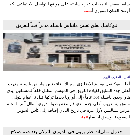
سابقا ببعض التلميحات عبر حساباته على مواقع التواصل الاجتماعي. كما
أوضح الفنان السوري أن
تتمة
بيئة
نيوكاسل يعلن تعيين ماتياس يايسله مديراً فنياً للفريق
مدوَّنات
أبراج
فيديو
سيارات
لندن - المغرب اليوم
أعلن نيوكاسل يونايتد الإنجليزي يوم الأربعاء تعيين ماتياس يايسله مدرب
أهلي جدة السابق لقيادة الفريق في الموسم المقبل خلفاً للمستقيل إيدي
هاو. ويعود يايسله (38 عاماً) إلى أوروبا بعدما تركها قبل 3 أعوام لتولي
مسؤولية تدريب أهلي جدة الذي فاز معه ببطولة دوري أبطال آسيا للنخبة
مرتين متتاليتين لأول مرة في تاريخ النادي إضافة إلى كأس السوبر
السعودية. وسبق ليايسله
تتمة
جدول مباريات طرابزون في الدوري التركي بعد ضم صلاح