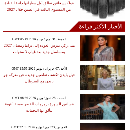
فولكس فاغن تطلق أول سياراتها ذاتية القيادة
من المستوى الثالث في الصين خلال 2027
الأخبار الأكثر قراءة
GMT 05:49 2026 الجمعة ,31 تموز / يوليو
منى زكي تدرس العودة إلى دراما رمضان 2027
بمسلسل جديد بعد غياب 3 سنوات
GMT 15:55 2026 الأحد ,07 حزيران / يونيو
جيل بايدن تكشف تفاصيل جديدة عن معركة جو
بايدن مع السرطان
GMT 08:56 2026 السبت ,25 تموز / يوليو
فساتين السهرة بزمزمات الخصر صيحة أنثوية
تتألق بها النجمات
GMT 22:35 2026 الخميس ,23 تموز / يوليو