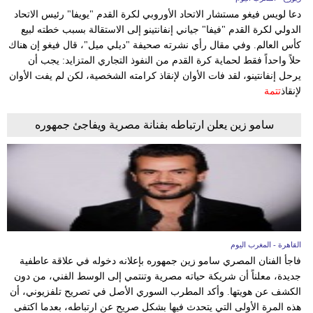
وسفر
دعا لويس فيغو مستشار الاتحاد الأوروبي لكرة القدم "يويفا" رئيس الاتحاد
الدولي لكرة القدم "فيفا" جياني إنفانتينو إلى الاستقالة بسبب خطته لبيع
ديكور
كأس العالم. وفي مقال رأي نشرته صحيفة "ديلي ميل"، قال فيغو إن هناك
حلاً واحداً فقط لحماية كرة القدم من النفوذ التجاري المتزايد: يجب أن
أخبار
يرحل إنفانتينو، لقد فات الأوان لإنقاذ كرامته الشخصية، لكن لم يفت الأوان
لإنقاذ
تتمة
البرلمان
المغربي
سامو زين يعلن ارتباطه بفنانة مصرية ويفاجئ جمهوره
إعلام
تعليم
مرأة
أزياء
القاهرة - المغرب اليوم
إسلامية
فاجأ الفنان المصري سامو زين جمهوره بإعلانه دخوله في علاقة عاطفية
جديدة، معلناً أن شريكة حياته مصرية وتنتمي إلى الوسط الفني، من دون
علوم
الكشف عن هويتها. وأكد المطرب السوري الأصل في تصريح تلفزيوني، أن
هذه المرة الأولى التي يتحدث فيها بشكل صريح عن ارتباطه، بعدما اكتفى
وتكنولوجيا