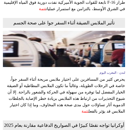
طراز F-16 تابعة للقوات الجوية الأميركية نفذت دورية فوق المياه الإقليمية
في الشرق الأوسط، بالتزامن مع استمرار عمليات
تتمة
تأثير الملابس الضيقة أثناء السفر جوا على صحة الجسم
لندن - المغرب اليوم
يحرص كثير من المسافرين على اختيار ملابس مريحة أثناء السفر جواً،
خاصة في الرحلات الطويلة، وغالباً ما تكون الملابس المطاطية أو الضيقة
الخيار المفضل لما توفره من سهولة في الحركة والشعور بالراحة. إلا أن
شيوع التحذيرات من ارتباط هذه الملابس بزيادة خطر الإصابة بالجلطات
الدموية أثار تساؤلات حول مدى صحة هذه المخاوف، وما إذا كان اختيار
الملابس قد يؤثر بالفعل
تتمة
أوكرانيا تواجه نقصًا كبيرًا في الصواريخ الدفاعية مقارنة بعام 2025