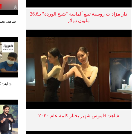
دار مزادات روسية تبيع ألماسة "شبح الوردة" بـ26.6
مليون دولار
شاهد: بحي
شاهد: ك
شاهد: قاموس شهير يختار كلمة عام ٢٠٢٠