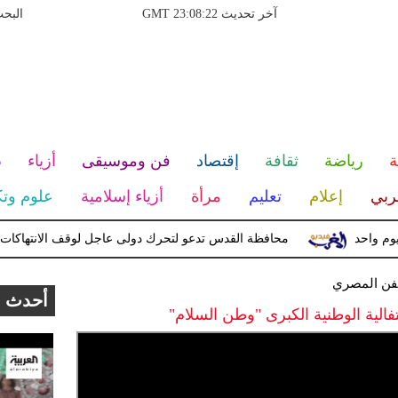
آخر تحديث GMT 23:08:22
البح
ة
رياضة
ثقافة
إقتصاد
فن وموسيقى
أزياء
ص
غربي
إعلام
تعليم
مرأة
أزياء إسلامية
علوم وتك
محافظة القدس تدعو لتحرك دولى عاجل لوقف الانتهاكات وحماي
فن المصري
أحدث ا
فالية الوطنية الكبرى "وطن السلام"