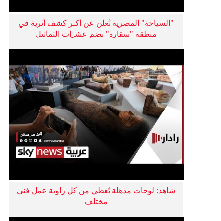
"السياحة" المصرية تُعلن عن أكبر كشف أثرية في
منطقة "سقارة" يضم عشرات التماثيل
شاهد: لوحات مذهلة تُعطي من كل زاوية عمل فني
مختلف