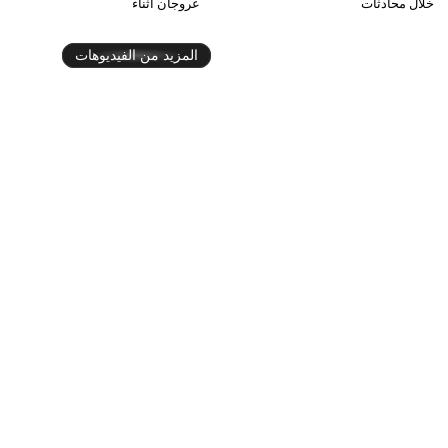
خلال محادثات
غروجان أثناء
المزيد من الفيديوهات