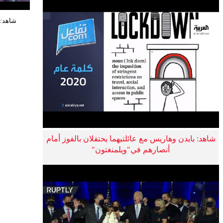
شاهد: برجك
شاهد: بايدن وهاريس مع عائلتيهما يحتفلان بالفوز أمام
أنصارهم في"ويلمنغتون"