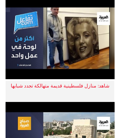
شاهد: منازل فلسطينية قديمة متهالكة تجدد شبابها