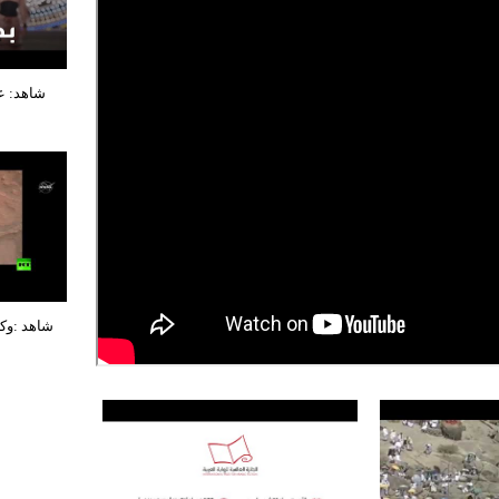
شاهد: ع
شاهد :وكا