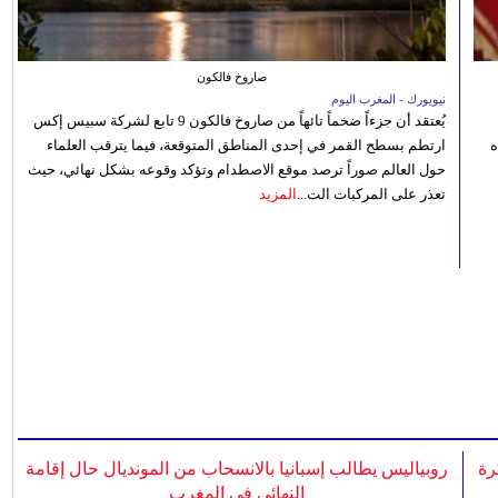
صاروخ فالكون
نيويورك - المغرب اليوم
يُعتقد أن جزءاً ضخماً تائهاً من صاروخ فالكون 9 تابع لشركة سبيس إكس
ه
ارتطم بسطح القمر في إحدى المناطق المتوقعة، فيما يترقب العلماء
حول العالم صوراً ترصد موقع الاصطدام وتؤكد وقوعه بشكل نهائي، حيث
تعذر على المركبات الت...
المزيد
رة
روبياليس يطالب إسبانيا بالانسحاب من المونديال حال إقامة
النهائي في المغرب