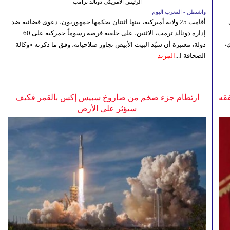
الرئيس الأمريكي دونالد ترامب
واشنطن - المغرب اليوم
أقامت 25 ولاية أميركية، بينها اثنتان يحكمها جمهوريون، دعوى قضائية ضد
إدارة دونالد ترمب، الاثنين، على خلفية فرضه رسوماً جمركية على 60
،
دولة، معتبرة أن سيّد البيت الأبيض تجاوز صلاحياته، وفق ما ذكرته «وكالة
الصحافة ا...
المزيد
فقه
ارتطام جزء ضخم من صاروخ سبيس إكس بالقمر فكيف
سيؤثر على الأرض