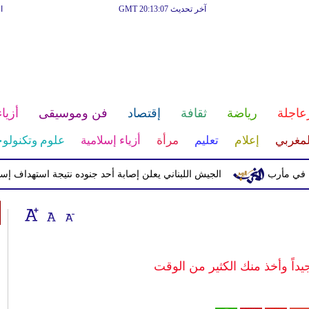
آخر تحديث GMT 20:13:07
ا
عاجلة
رياضة
ثقافة
إقتصاد
فن وموسيقى
أزياء
لمغربي
إعلام
تعليم
مرأة
أزياء إسلامية
علوم وتكنولوج
الجيش اللبناني يعلن إصابة أحد جنوده نتيجة استهداف إسرائيلي
اً وأخذ منك الكثير من الوقت