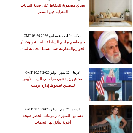
نصائح مضمونة للحفاظ على صحة النباتات
المنزلية قبل السفر
GMT 08:26 2026 الثلاثاء ,04 آب / أغسطس
نعيم قاسم يهاجم السلطة اللبنانية ويؤكد أن
الحوار والمقاومة هما السبيل لحماية لبنان
GMT 20:37 2026 الأربعاء ,22 تموز / يوليو
صحافيون يدعون مراسلي البيت الأبيض
للتصدي لضغوط إدارة ترمب
GMT 08:56 2026 السبت ,25 تموز / يوليو
فساتين السهرة بزمزمات الخصر صيحة
أنثوية تتألق بها النجمات