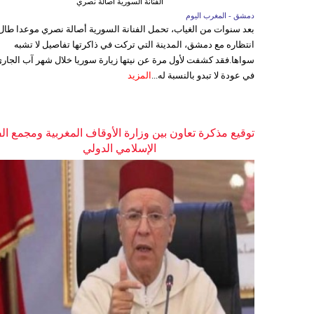
الفنانة السورية أصالة نصري
دمشق - المغرب اليوم
بعد سنوات من الغياب، تحمل الفنانة السورية أصالة نصري موعدا طال
انتظاره مع دمشق، المدينة التي تركت في ذاكرتها تفاصيل لا تشبه
سواها.فقد كشفت لأول مرة عن نيتها زيارة سوريا خلال شهر آب الجاري
في عودة لا تبدو بالنسبة له...
المزيد
توقيع مذكرة تعاون بين وزارة الأوقاف المغربية ومجمع ال
الإسلامي الدولي