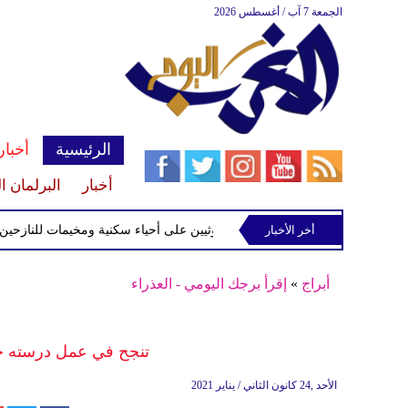
الجمعة 7 آب / أغسطس 2026
الرئيسية
أخبار
أخبار
البرلمان ا
لى أحياء سكنية ومخيمات للنازحين في مأرب
أخر الأخبار
أبراج
»
إقرأ برجك اليومي - العذراء
تنجح في عمل درسته جيد
الأحد ,24 كانون الثاني / يناير 2021