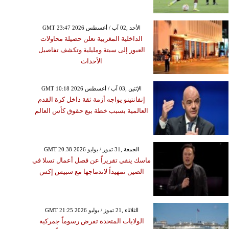
GMT 23:47 2026 الأحد ,02 آب / أغسطس
الداخلية المغربية تعلن حصيلة محاولات
العبور إلى سبتة ومليلية وتكشف تفاصيل
الأحداث
GMT 10:18 2026 الإثنين ,03 آب / أغسطس
إنفانتينو يواجه أزمة ثقة داخل كرة القدم
العالمية بسبب خطة بيع حقوق كأس العالم
GMT 20:38 2026 الجمعة ,31 تموز / يوليو
ماسك ينفي تقريراً عن فصل أعمال تسلا في
الصين تمهيداً لاندماجها مع سبيس إكس
GMT 21:25 2026 الثلاثاء ,21 تموز / يوليو
الولايات المتحدة تفرض رسوماً جمركية