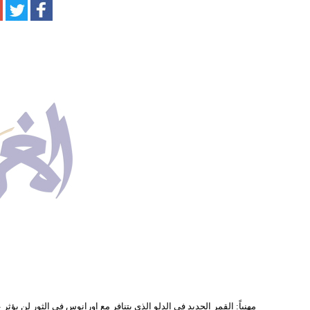
مهنياً: القمر الجديد في الدلو الذي يتنافر مع اورانوس في الثور لن يؤ