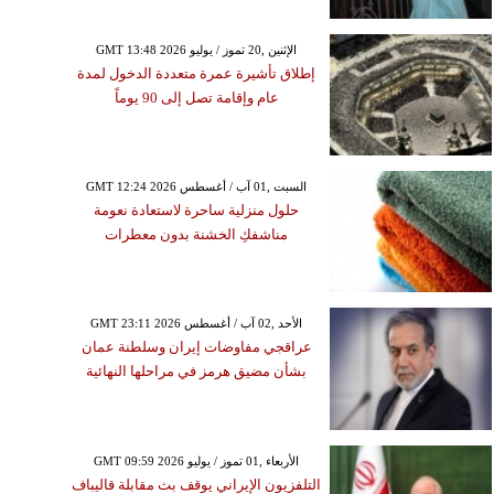
الإثنين ,01 شباط / فبرايرGMT 18:22
2021
GMT 13:48 2026 الإثنين ,20 تموز / يوليو
الشهر مع تنافر بين مركور
إطلاق تأشيرة عمرة متعددة الدخول لمدة
وأورانوس
عام وإقامة تصل إلى 90 يوماً
GMT 12:24 2026 السبت ,01 آب / أغسطس
حلول منزلية ساحرة لاستعادة نعومة
مناشفكِ الخشنة بدون معطرات
GMT 23:11 2026 الأحد ,02 آب / أغسطس
عراقجي مفاوضات إيران وسلطنة عمان
بشأن مضيق هرمز في مراحلها النهائية
GMT 09:59 2026 الأربعاء ,01 تموز / يوليو
التلفزيون الإيراني يوقف بث مقابلة قاليباف