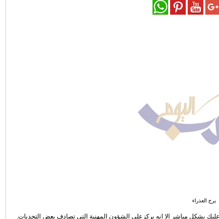
برج العذراء
ثر عليك بشكل مباشر الا انه يركزعلى الشؤون المهنية التي تصادف بعض التحديات.