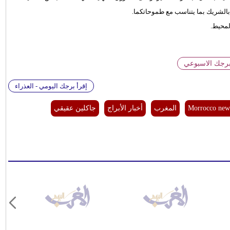
 بالشريك بما يتناسب مع طموحاتكما.
لمحيط.
برجك الاسبوعي
إقرأ برجك اليومي - العذراء
Morrocco new
المغرب
أخبار الأبراج
جاكلين عقيقي