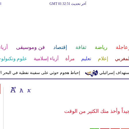
آخر تحديث GMT 01:32:51
ا
عاجلة
رياضة
ثقافة
إقتصاد
فن وموسيقى
أزياء
لمغربي
إعلام
تعليم
مرأة
أزياء إسلامية
علوم وتكنولوج
 إسرائيلي
إحباط هجوم حوثي على سفينة نفطية في البحر الأحمر
اً وأخذ منك الكثير من الوقت