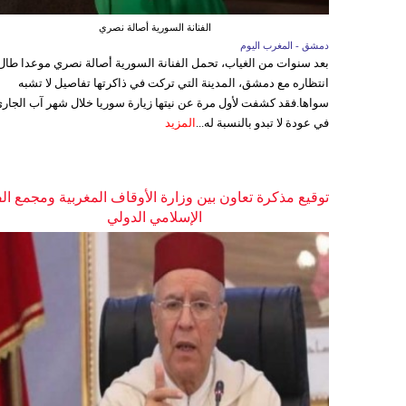
الفنانة السورية أصالة نصري
دمشق - المغرب اليوم
بعد سنوات من الغياب، تحمل الفنانة السورية أصالة نصري موعدا طال
انتظاره مع دمشق، المدينة التي تركت في ذاكرتها تفاصيل لا تشبه
سواها.فقد كشفت لأول مرة عن نيتها زيارة سوريا خلال شهر آب الجاري
في عودة لا تبدو بالنسبة له...
المزيد
توقيع مذكرة تعاون بين وزارة الأوقاف المغربية ومجمع ال
الإسلامي الدولي