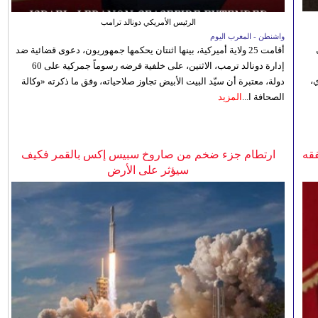
الرئيس الأمريكي دونالد ترامب
واشنطن - المغرب اليوم
أقامت 25 ولاية أميركية، بينها اثنتان يحكمها جمهوريون، دعوى قضائية ضد
إدارة دونالد ترمب، الاثنين، على خلفية فرضه رسوماً جمركية على 60
،
دولة، معتبرة أن سيّد البيت الأبيض تجاوز صلاحياته، وفق ما ذكرته «وكالة
الصحافة ا...
المزيد
فقه
ارتطام جزء ضخم من صاروخ سبيس إكس بالقمر فكيف
سيؤثر على الأرض