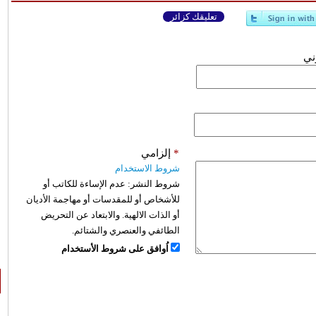
تعليقك كزائر
وني
*
إلزامي
شروط الاستخدام
شروط النشر:
عدم الإساءة للكاتب أو
للأشخاص أو للمقدسات أو مهاجمة الأديان
أو الذات الالهية. والابتعاد عن التحريض
الطائفي والعنصري والشتائم.
اُوافق على شروط الأستخدام