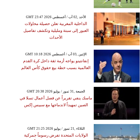
GMT 23:47 2026 الأحد ,02 آب / أغسطس
الداخلية المغربية تعلن حصيلة محاولات
العبور إلى سبتة ومليلية وتكشف تفاصيل
الأحداث
GMT 10:18 2026 الإثنين ,03 آب / أغسطس
إنفانتينو يواجه أزمة ثقة داخل كرة القدم
العالمية بسبب خطة بيع حقوق كأس العالم
GMT 20:38 2026 الجمعة ,31 تموز / يوليو
ماسك ينفي تقريراً عن فصل أعمال تسلا في
الصين تمهيداً لاندماجها مع سبيس إكس
GMT 21:25 2026 الثلاثاء ,21 تموز / يوليو
الولايات المتحدة تفرض رسوماً جمركية