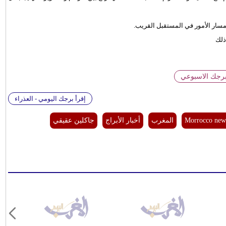
مسار الأمور في المستقبل القريب.
ذلك
برجك الاسبوعي
إقرأ برجك اليومي - العذراء
Morrocco new
المغرب
أخبار الأبراج
جاكلين عقيقي