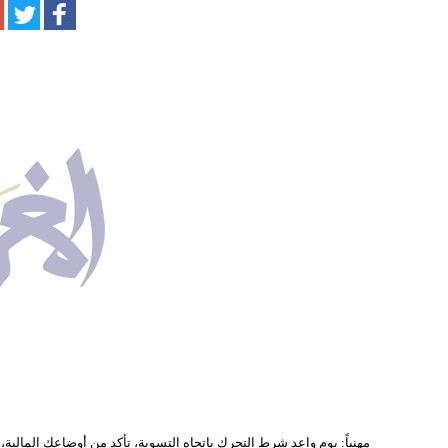
مهنياً: يوم واعد شرط التحرك باتجاه التسوية، تأكد من أوضاعك المالية، إ