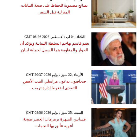
نصائح مضمونة للحفاظ على صحة النباتات
المنزلية قبل السفر
GMT 08:26 2026 الثلاثاء ,04 آب / أغسطس
نعيم قاسم يهاجم السلطة اللبنانية ويؤكد أن
الحوار والمقاومة هما السبيل لحماية لبنان
GMT 20:37 2026 الأربعاء ,22 تموز / يوليو
صحافيون يدعون مراسلي البيت الأبيض
للتصدي لضغوط إدارة ترمب
GMT 08:56 2026 السبت ,25 تموز / يوليو
فساتين السهرة بزمزمات الخصر صيحة
أنثوية تتألق بها النجمات