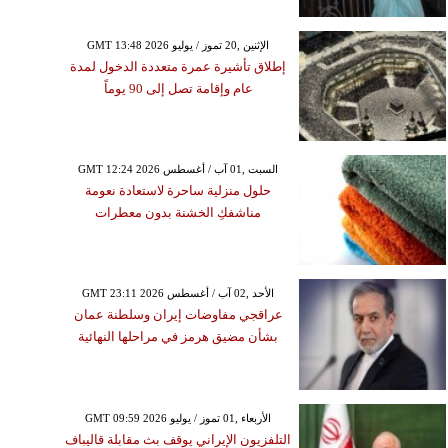
الإثنين ,01 شباط / فبرايرGMT 18:22
GMT 13:48 2026 الإثنين ,20 تموز / يوليو
2021
إطلاق تأشيرة عمرة متعددة الدخول لمدة
الشهر مع تنافر بين مركور
عام وإقامة تصل إلى 90 يوماً
وأورانوس
GMT 12:24 2026 السبت ,01 آب / أغسطس
حلول منزلية ساحرة لاستعادة نعومة
مناشفكِ الخشنة بدون معطرات
GMT 23:11 2026 الأحد ,02 آب / أغسطس
عراقجي مفاوضات إيران وسلطنة عمان
بشأن مضيق هرمز في مراحلها النهائية
GMT 09:59 2026 الأربعاء ,01 تموز / يوليو
التلفزيون الإيراني يوقف بث مقابلة قاليباف