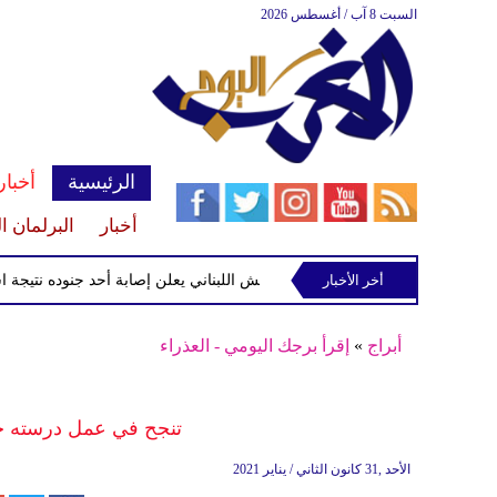
السبت 8 آب / أغسطس 2026
الرئيسية
أخبار
أخبار
البرلمان ا
أخر الأخبار
الجيش اللبناني يعلن إصابة أحد جنوده نتيجة استهداف
أبراج
»
إقرأ برجك اليومي - العذراء
تنجح في عمل درسته جيد
الأحد ,31 كانون الثاني / يناير 2021