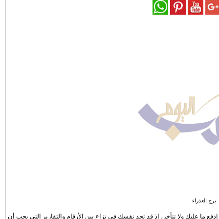
برج العذراء
دفع ما عليك ولا تتأخر، إذ قد تجد نفسك في نزاع بين الأرقام والتقارير التي يجب أن