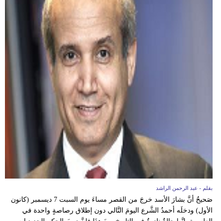
بقلم - عبد الرحمن الراشد
صَحيحٌ أنَّ بشارَ الأسد خرجَ من القصر مساءَ يوم السبت 7 ديسمبر (كانون
الأول) ودخلَه أحمدُ الشَّرع اليومَ التَّالي دون إطلاق رصاصةٍ واحدة في