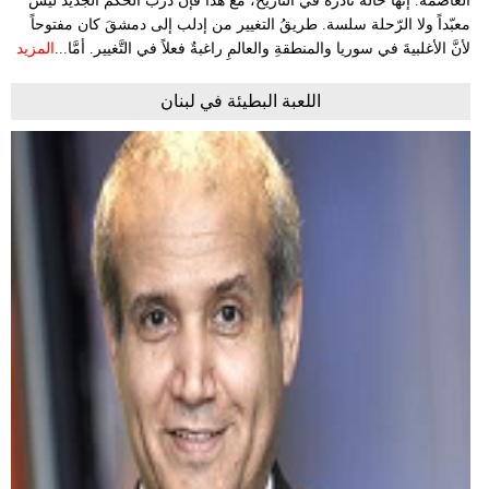
العاصمة. إنَّها حالةٌ نادرةٌ في التاريخ، معَ هذَا فإنَّ دربَ الحكم الجديد ليس
معبّداً ولا الرّحلة سلسة. طريقُ التغيير من إدلب إلى دمشقَ كان مفتوحاً
لأنَّ الأغلبيةَ في سوريا والمنطقةِ والعالمِ راغبةٌ فعلاً في التَّغيير. أمَّا...
المزيد
اللعبة البطيئة في لبنان