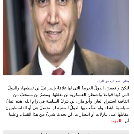
وسفر
ديكور
أخبار
البرلمان
المغربي
إعلام
تعليم
بقلم : عبد الرحمن الراشد
لنكنْ واقعيينَ، الدولُ العربيةُ التي لها علاقةٌ بإسرائيلَ لن تقطعَها، والدولُ
مرأة
التي فيها قواعدُ واشنطن العسكرية لن تغلقَها، ومصرُ لن تنسحبَ من
اتفاقية استيرادِ الغاز، وأبو مازن لن يتركَ السلطةَ في رام الله. هذه أثمانٌ
أزياء
سياسيةٌ باهظة ولو ضحَّت بها الدولُ المعنية لن تحصلَ هي أو الفلسطينيون
إسلامية
مقابلَها على تنازلات أو انتصارات. لن يحدثَ شيءٌ من هذا القبيل، وعلينا
أن...
المزيد
علوم
وتكنولوجيا