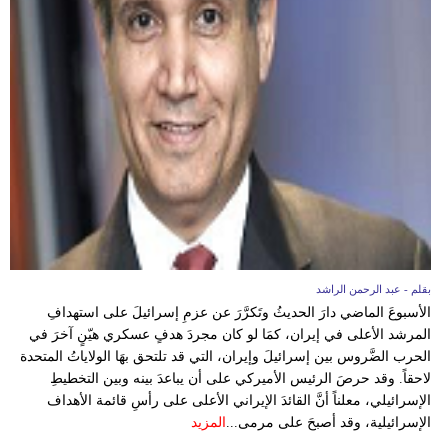
بقلم - عبد الرحمن الراشد
الأسبوعَ الماضي دارَ الحديثُ وتَكرَّرَ عن عزمِ إسرائيلَ على استهدافِ
المرشد الأعلى في إيران، كمَا لو كان مجردَ هدفٍ عسكري هيّنٍ آخرَ في
الحرب الضَّروس بين إسرائيلَ وإيران، التي قد تلتحق بهَا الولاياتُ المتحدة
لاحقاً. وقد حرصَ الرئيس الأميركي على أن يباعدَ بينه وبين التخطيطِ
الإسرائيلي، معلناً أنَّ القائدَ الإيراني الأعلى على رأسِ قائمة الأهداف
الإسرائيلية، وقد أصبحَ على مرمى...
المزيد