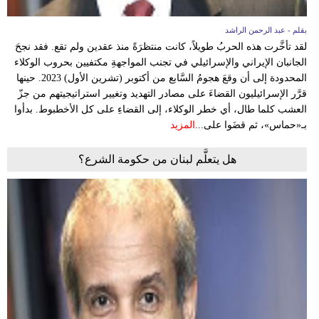
بقلم - عبد الرحمن الراشد
لقد تأخَّرت هذه الحربُ طويلاً، كانت منتظرَةً منذ عقدين ولم تقع. فقد نجحَ
الجانبان الإيراني والإسرائيلي في تجنب المواجهةِ مكتفيين بحروب الوكلاء
المحدودة إلى أن وقعَ هجومُ السَّابع من أكتوبر (تشرين الأول) 2023. حينها
قرَّر الإسرائيليون القضاءَ على مصادر التهديد وتغيير استراتيجيتهم من جزّ
العشب كلما طال، أي خطر الوكلاء، إلى القضاءِ على كل الأخطبوط. بدأوا
بـ«حماس»، ثم قضَوا على...
المزيد
هل يتعلَّم لبنان من حكومة الشرع؟