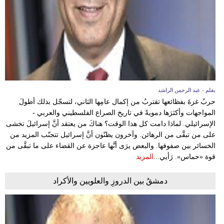
بقلم - عبد الرحمن الراشد
حربُ غزةَ بفظائعها تقتربُ من إكمال عامِها الثاني، لتسجّل بذلك أطولَ
المواجهات وأكثرَها دمويةً في تاريخ الصراع الفلسطيني والعربي -
الإسرائيلي. لماذا دامت كل هذا الوقت؟ هناكَ من يعتقد أنَّ إسرائيلَ تخشى
على من تبقَّى من الرهائن. وآخرون يظنّون أنَّ إسرائيل تتجنّب المزيد من
الخسائر بين صفوفها. والبعض يرَى أنَّها عاجزة عن القضاء على ما تبقَّى من
قوة «حماس». رَأيي...
المزيد
دمشقُ بين الدروزِ والعلويين والأكراد