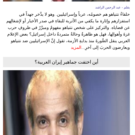
بقلم - عبد الرحمن الراشد
حلفاءُ نتنياهو هم خصومُه، عرباً وإسرائيليين. وهو لا يدَّخر جهداً في
استفزازهم وإثارة ما يكفي من الأتربة للبقاءِ في صدر الأخبار أو لإشغالِهم
عن قضاياه. والتركيز على شخص نتنياهو مفهومٌ ومبرَّرٌ في ظروفِ حرب
غزةَ وأهوالِها، فهل هو ظاهرةٌ وحالةٌ متمردةٌ داخل إسرائيل؟ بعض الإعلام
العربي ينقل الصُّورةَ منذ بدايةِ الأزمة، تقول إنَّ الإسرائيليين ضد نتنياهو
ويعارضون الحربَ إلى آخرِ...
المزيد
أين اختفت جماهير إيران العربية؟