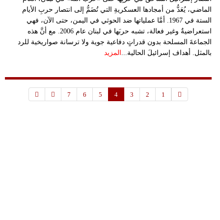
الماضي، يُعَدُّ من أمجادها العسكريةِ التي تُضَمُّ إلى انتصار حربِ الأيام
الستة في 1967. أمَّا عملياتها ضد الحوثي في اليمن، حتى الآن، فهي
استعراضيةٌ وغير فعالة، تشبه حربَها في لبنان عام 2006. مع أنَّ هذه
الجماعةَ المسلحة بدون قدراتٍ دفاعية جوية ولا ترسانة صواريخية للرد
بالمثل. أهداف إسرائيلَ الحالية...
المزيد
7
6
5
4
3
2
1