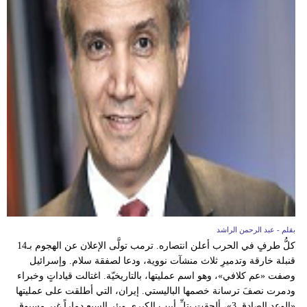
بقلم - عبد الرحمن الراشد
كلُّ طرفٍ في الحرب أعلن انتصاره. ترمب تولَّى الإعلان عن الهجوم بـ14
قنبلة خارقة وتدميرِ ثلاث منشآت نووية، ودعا لصفقة سلام. وإسرائيل
وصفت «عم كلافي»، وهو اسم عمليتها، بالتاريخيّة. اغتالت قياداتٍ وخبراء
ودمرت نصفَ ترسانة خصمها الباليستي. إيران، التي أطلقت على عمليتها
«الوعد الصادق 3»، ألحقت بتلِّ أبيب الكبرى وبئر السبع دماراً غير مسبوق