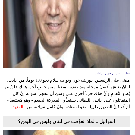
بقلم - عبد الرحمن الراشد
مضَى على الرئيسين جوزيف عون ونواف سلام نحو 150 يوماً. من جانب،
لبنانُ يعيش أفضلَ مرحلة منذ عقدين مضيَا. ومن جانبٍ آخر، هناك قلقٌ من
بُطءِ التَّقدمِ وأنَّ هناك حرباً أخرى على وشكِ أن تنفجرَ! سواء، إنْ كان
المتقاتلون علَى جانبي الليطاني يستعدُّون لمعركة الحسم - وهو مُستبعدٌ -
أم لَا، فإنَّ الطريقَ طويلة نحو استعادة لبنانَ كاملَ سيادته من...
المزيد
إسرائيل... لماذا تفوَّقت في لبنان وليس في اليمن؟