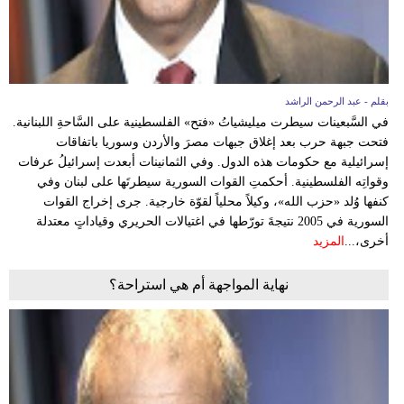
بقلم - عبد الرحمن الراشد
في السَّبعينات سيطرت ميليشياتُ «فتح» الفلسطينية على السَّاحةِ اللبنانية.
فتحت جبهة حرب بعد إغلاق جبهات مصرَ والأردن وسوريا باتفاقات
إسرائيلية مع حكومات هذه الدول. وفي الثمانينات أبعدت إسرائيلُ عرفات
وقواتِه الفلسطينية. أحكمتِ القوات السورية سيطرتَها على لبنان وفي
كنفها وُلد «حزب الله»، وكيلاً محلياً لقوّة خارجية. جرى إخراج القوات
السورية في 2005 نتيجةَ تورّطها في اغتيالات الحريري وقياداتٍ معتدلة
أخرى،...
المزيد
نهاية المواجهة أم هي استراحة؟