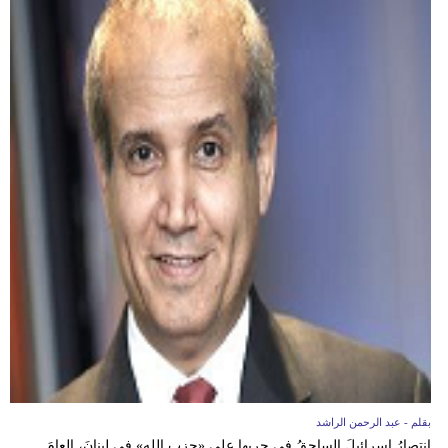
بقلم - عبد الرحمن الراشد
انتصارُ إسرائيلَ الساحقُ في حربِها على «حزب الله» في لبنانَ، العامَ