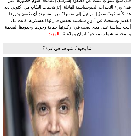
قبلَ سبع سنواتٍ كتبتُ عن «صعود إسرائيلَ إقليمياً». اليومَ حضورُها أكبر
فهيَ وراء التغيرات الجيوسياسيةِ الهائلة، إثرَ هجماتِ السَّابع من أكتوبر. بعدَ
هذا كلّه، كيفَ تنظرُ إسرائيلُ إلى نفسها؟ من المستبعدِ أن تكتفيَ بدورها
القديمِ وستبحثُ عن أدوارٍ سياسية تعكس قدراتَها العسكرية. كانت لتلِّ
أبيبَ سياسةٌ على مدى نصف قرن ركيزتها حماية وجودِها وحدودها القديمة
والمحتلة، شملت مواجهةَ إيران وملاعبةَ...
المزيد
مَا يخيفُ نتنياهو في غزة؟