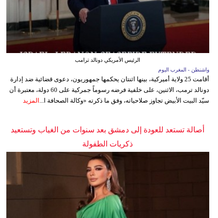
الرئيس الأمريكي دونالد ترامب
واشنطن - المغرب اليوم
أقامت 25 ولاية أميركية، بينها اثنتان يحكمها جمهوريون، دعوى قضائية ضد إدارة
دونالد ترمب، الاثنين، على خلفية فرضه رسوماً جمركية على 60 دولة، معتبرة أن
سيّد البيت الأبيض تجاوز صلاحياته، وفق ما ذكرته «وكالة الصحافة ا...
المزيد
أصالة تستعد للعودة إلى دمشق بعد سنوات من الغياب وتستعيد
ذكريات الطفولة