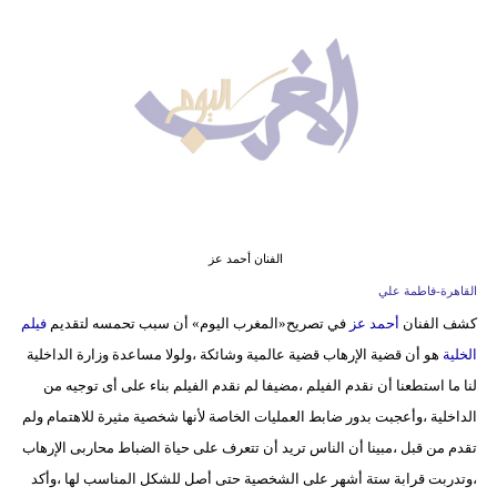
وسفر
ديكور
أخبار
البرلمان
المغربي
إعلام
الفنان أحمد عز
تعليم
القاهرة-فاطمة علي
كشف الفنان
أحمد عز
في تصريح«المغرب اليوم» أن سبب تحمسه لتقديم
فيلم
مرأة
الخلية
هو أن قضية الإرهاب قضية عالمية وشائكة ،ولولا مساعدة وزارة الداخلية
أزياء
لنا ما استطعنا أن نقدم الفيلم ،مضيفا لم نقدم الفيلم بناء على أى توجيه من
إسلامية
الداخلية ،وأعجبت بدور ضابط العمليات الخاصة لأنها شخصية مثيرة للاهتمام ولم
تقدم من قبل ،مبينا أن الناس تريد أن تتعرف على حياة الضباط محاربى الإرهاب
علوم
،وتدربت قرابة ستة أشهر على الشخصية حتى أصل للشكل المناسب لها ،وأكد
وتكنولوجيا