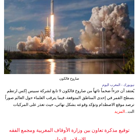
صاروخ فالكون
نيويورك - المغرب اليوم
يُعتقد أن جزءاً ضخماً تائهاً من صاروخ فالكون 9 تابع لشركة سبيس إكس ارتطم
بسطح القمر في إحدى المناطق المتوقعة، فيما يترقب العلماء حول العالم صوراً
ترصد موقع الاصطدام وتؤكد وقوعه بشكل نهائي، حيث تعذر على المركبات
الت...
المزيد
توقيع مذكرة تعاون بين وزارة الأوقاف المغربية ومجمع الفقه
الإسلامي الدولي