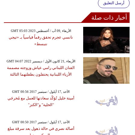
أرسل التعليق
أخبار ذات صلة
GMT 05:03 2023 الأربعاء ,09 آب / أغسطس
نانسي عجرم تحقق رقماً قياسياً بـ «تيجي
ننبسط»
GMT 04:07 2022 الأربعاء ,21 كانون الأول / ديسمبر
الفنان اللبناني رامي عياش وزوجته مصممة
الأزياء اللبنانية يحتفلون بطفلتهما الثالثة
GMT 00:56 2017 الأحد ,17 أيلول / سبتمبر
أمينة خليل تُؤكّد سعادتها للعمل مع مُخرجَي
"الخلية" و"الكنز"
GMT 00:50 2017 الأحد ,17 أيلول / سبتمبر
أصالة نصري في حالة ذهول بعد سرقة مبلغ