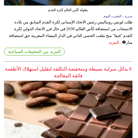
بطولة كأس العالم لكرة القدم
مدريد - المغرب اليوم
طلب لويس روبياليس رئيس الاتحاد الإسباني لكرة القدم السابق من بلاده
الانسحاب من استضافة كأس العالم 2030 في حال قرر الاتحاد الدولي لكرة
القدم "فيفا" منح ملعب الحسن الثاني في الدار البيضاء المغربية حق استضافة
مبار�...
المزيد
المزيد من التحقيقات السياحية
6 بدائل منزلية بسيطة ومنخفضة التكلفة لتقليل استهلاك الأطعمة
فائقة المعالجة