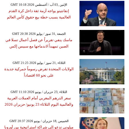
GMT 10:18 2026 الإثنين ,03 آب / أغسطس
إنفانتينو يواجه أزمة ثقة داخل كرة القدم
العالمية بسبب خطة بيع حقوق كأس العالم
GMT 20:38 2026 الجمعة ,31 تموز / يوليو
ماسك ينفي تقريراً عن فصل أعمال تسلا في
الصين تمهيداً لاندماجها مع سبيس إكس
GMT 21:25 2026 الثلاثاء ,21 تموز / يوليو
الولايات المتحدة تفرض رسوماً جمركية جديدة
على نحو 60 اقتصاداً
GMT 11:10 2026 الثلاثاء ,23 حزيران / يونيو
سعر الدرهم المغربي أمام العملات العربية
والعالمية اليوم الثلاثاء 23 يونيو/ حزيران 2026
GMT 20:37 2026 الخميس ,18 حزيران / يونيو
ميلوني تدعو إلى شراكة استراتيجية بين أوروبا