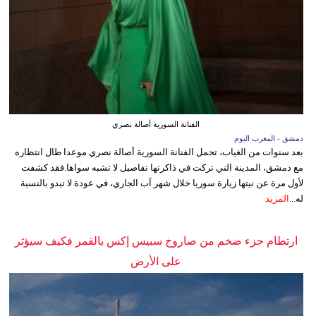
الفنانة السورية أصالة نصري
دمشق - المغرب اليوم
بعد سنوات من الغياب، تحمل الفنانة السورية أصالة نصري موعدا طال انتظاره
مع دمشق، المدينة التي تركت في ذاكرتها تفاصيل لا تشبه سواها.فقد كشفت
لأول مرة عن نيتها زيارة سوريا خلال شهر آب الجاري، في عودة لا تبدو بالنسبة
له...
المزيد
ارتطام جزء ضخم من صاروخ سبيس إكس بالقمر فكيف سيؤثر
على الأرض