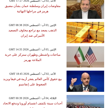
GMT 17:27 2026 الأحد ,02 آب / أغسطس
مفاوضات إيران وسلطنة عمان بشأن مضيق
هرمز في مراحلها النهائية
GMT 08:38 2026 الإثنين ,03 آب / أغسطس
الذهب يصعد مع تراجع مخاوف التصعيد
الأميركي ضد إيران
GMT 14:35 2026 الإثنين ,03 آب / أغسطس
مباحثات واشنطن وطهران ستركز على حرية
الملاحة بهرمز
GMT 18:45 2026 الأحد ,02 آب / أغسطس
بيع حقوق كأس العالم يفجر أزمة في فيفا ويزيد
الضغوط على إنفانتينو
GMT 00:39 2026 الثلاثاء ,04 آب / أغسطس
أحداث سبتة تكشف انقسام أوروبا وتدفع الاتحاد