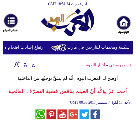
آخر تحديث GMT 18:51:34
الرئيسية
أخبارعاجلة
رياضة
ثقافة
ارتفاع إصابات اقتحام مخيم قلنديا إلى 16 وسط عرقلة الاحتلال الإسرائي
إقتصاد
فن-وموسيقى
»
أخبار النجوم
فن
أوضح لـ"المغرب اليوم" أنّه لم يتلقَّ توجيًها من الداخلية
وموسيقى
أحمد عزّ يؤكّد أنّ الفيلم يناقش قضية التطرّف العالمية
أزياء
00:33 2017 الأحد ,17 أيلول / سبتمبر
GMT
صحة
وتغذية
سياحة