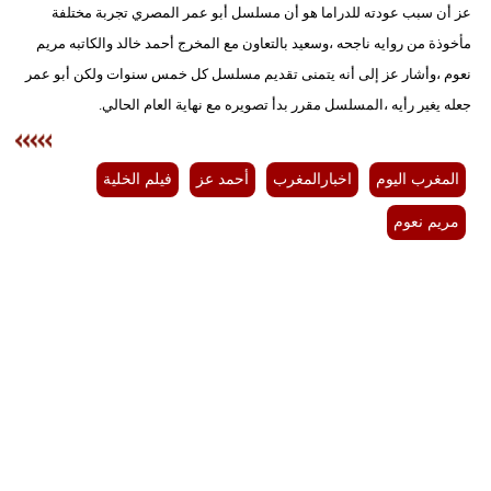
عز أن سبب عودته للدراما هو أن مسلسل أبو عمر المصري تجربة مختلفة
مأخوذة من روايه ناجحه ،وسعيد بالتعاون مع المخرج أحمد خالد والكاتبه مريم
بيئة
نعوم ،وأشار عز إلى أنه يتمنى تقديم مسلسل كل خمس سنوات ولكن أبو عمر
مدوَّنات
جعله يغير رأيه ،المسلسل مقرر بدأ تصويره مع نهاية العام الحالي.
أبراج
المغرب اليوم
اخبارالمغرب
أحمد عز
فيلم الخلية
فيديو
مريم نعوم
سيارات