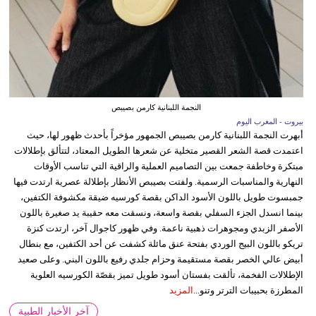
النجمة اللبنانية كارمن بصيبص
بيروت - المغرب اليوم
أبهرت النجمة اللبنانية كارمن بصيبص الجمهور مؤخراً بأحدث ظهور لها، حيث
اعتمدت قصة الشعر القصير متخلية عن شعرها الطويل المعتاد، لتتألق بإطلالات
مبتكرة وخاطفة جمعت بين التصاميم العملية والراقية التي تناسب الأوقات
النهارية والمناسبات الرسمية. ولفتت بصيبص الأنظار بإطلالة عصرية ارتدت فيها
جمبسوت طويل باللون الأسود الداكن بقصة كورسيه ضيقة مكشوفة الكتفين،
بينما انسدل الجزء السفلي بقصة واسعة، ونسقت معه حقيبة يد صغيرة باللون
الأصفر الزبدي ومجوهرات ذهبية ناعمة. وفي ظهور كاجوال آخر، ارتدت كنزة
تريكو باللون البيج الوردي بفتحة عنق مائلة كشفت عن أحد الكتفين، مع بنطال
أبيض عالي الخصر بقصة مستقيمة وحزام جلدي رفيع باللون البني. وعلى صعيد
الإطلالات الفخمة، تألقت بفستان أسود طويل تميز بقصّة الكورسيه العلوية
المطرزة بحبيبات الترتر وتنو...
المزيد
آخر الأخبار الطبية