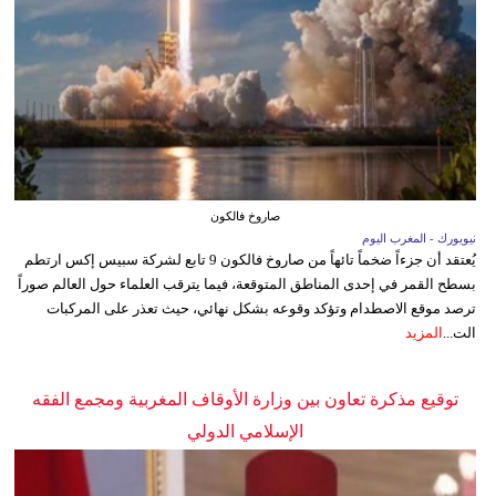
صاروخ فالكون
نيويورك - المغرب اليوم
يُعتقد أن جزءاً ضخماً تائهاً من صاروخ فالكون 9 تابع لشركة سبيس إكس ارتطم
بسطح القمر في إحدى المناطق المتوقعة، فيما يترقب العلماء حول العالم صوراً
ترصد موقع الاصطدام وتؤكد وقوعه بشكل نهائي، حيث تعذر على المركبات
الت...
المزيد
توقيع مذكرة تعاون بين وزارة الأوقاف المغربية ومجمع الفقه
الإسلامي الدولي