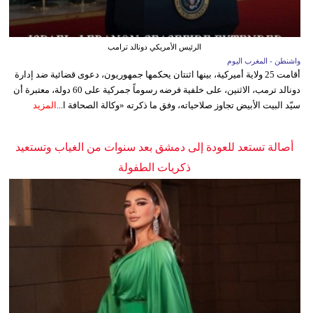
الرئيس الأمريكي دونالد ترامب
واشنطن - المغرب اليوم
أقامت 25 ولاية أميركية، بينها اثنتان يحكمها جمهوريون، دعوى قضائية ضد إدارة
دونالد ترمب، الاثنين، على خلفية فرضه رسوماً جمركية على 60 دولة، معتبرة أن
سيّد البيت الأبيض تجاوز صلاحياته، وفق ما ذكرته «وكالة الصحافة ا...
المزيد
أصالة تستعد للعودة إلى دمشق بعد سنوات من الغياب وتستعيد
ذكريات الطفولة