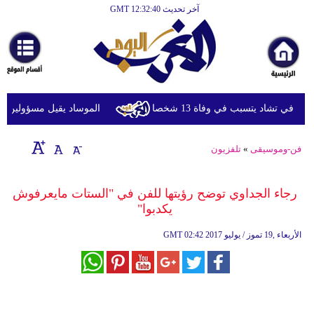
آخر تحديث GMT 12:32:40
الرئيسية
أخبارعاجلة
رياضة
ثقافة
ي تشاد يتسبب في وفاة 13 شخصا
الموساد يقيل مسؤولين بارزي
إقتصاد
فن-وموسيقى
»
تلفزيون
فن
وموسيقى
رجاء الجداوي توضح رؤيتها للفن في "الستات مايعرفوش
يكدبوا"
أزياء
02:42 2017 الأربعاء ,19 تموز / يوليو
GMT
صحة
وتغذية
سياحة