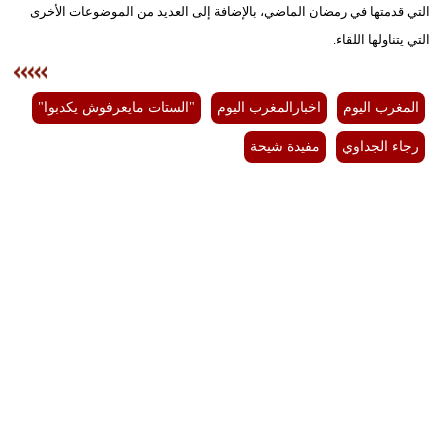
التي قدمتها في رمضان الماضي، بالإضافة إلى العديد من الموضوعات الأخرى
التي يتناولها اللقاء.
بيئة
مدوَّنات
المغرب اليوم
اخبارالمغرب اليوم
"الستات مايعرفوش يكدبوا"
أبراج
رجاء الجداوي
مفيدة شيحة
فيديو
سيارات