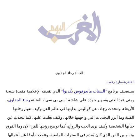
وسفر
ديكور
أخبار
البرلمان
المغربي
إعلام
الفنانة رجاء الجداوي
تعليم
القاهرة-سارة رفعت
يستضيف برنامج
"الستات مايعرفوش يكدبوا"
الذي تقدمه الإعلامية مفيدة شيحة
مرأة
ومنى عبد الغني وسهير جودة على شاشة "سي بي سي"، الفنانة
رجاء الجداوي
،
أزياء
الأربعاء، وتتحدث رجاء، عن كواليس بدايتها في عالم الفن وكيف تقيم رحلتها
إسلامية
الفنية وما أبرز التحديات التي واجهتها خلالها، وكيف تغلبت عليها، كما تتحدث عن
حياتها الشخصية وكيف ترى الحب والزواج، كما توضح رؤيتها للفن الآن وما الفرق
علوم
بينه وبين الفن الذي كان يُقدم في السنوات الماضية، وتتحدث أيضًا عن أعمالها
وتكنولوجيا