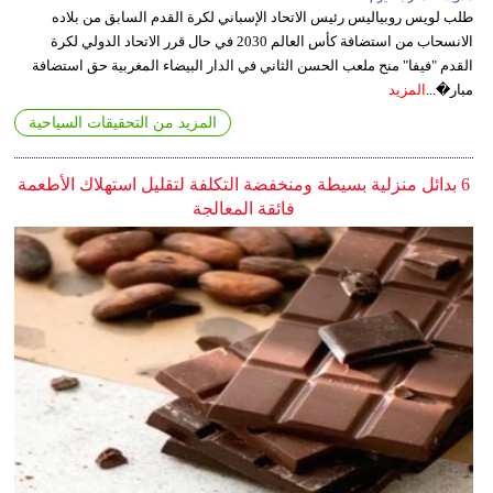
طلب لويس روبياليس رئيس الاتحاد الإسباني لكرة القدم السابق من بلاده
الانسحاب من استضافة كأس العالم 2030 في حال قرر الاتحاد الدولي لكرة
القدم "فيفا" منح ملعب الحسن الثاني في الدار البيضاء المغربية حق استضافة
مبار�...
المزيد
المزيد من التحقيقات السياحية
6 بدائل منزلية بسيطة ومنخفضة التكلفة لتقليل استهلاك الأطعمة
فائقة المعالجة