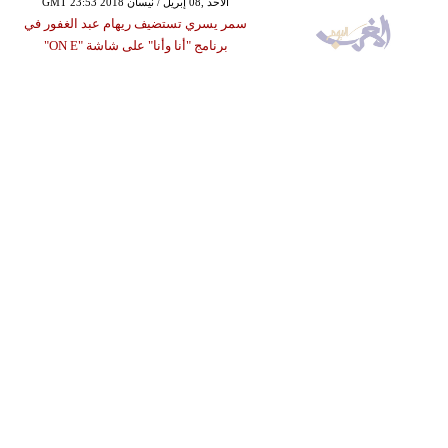
GMT 23:53 2018 الأحد ,08 إبريل / نيسان
سمر يسري تستضيف ريهام عبد الغفور في
برنامج "أنا وأنا" على شاشة "ON E"