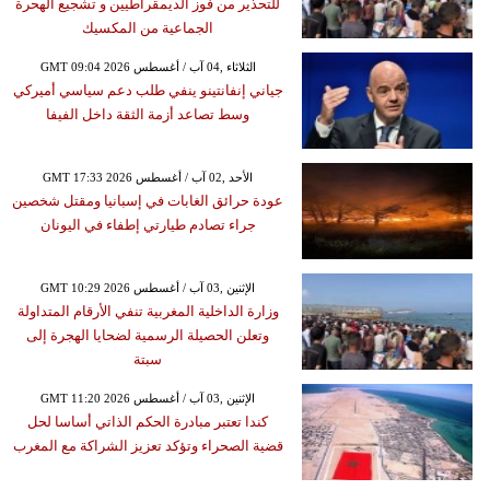
للتحذير من فوز الديمقراطيين و تشجيع الهحرة
الجماعية من المكسيك
GMT 09:04 2026 الثلاثاء ,04 آب / أغسطس
جياني إنفانتينو ينفي طلب دعم سياسي أميركي
وسط تصاعد أزمة الثقة داخل الفيفا
GMT 17:33 2026 الأحد ,02 آب / أغسطس
عودة حرائق الغابات في إسبانيا ومقتل شخصين
جراء تصادم طيارتي إطفاء في اليونان
GMT 10:29 2026 الإثنين ,03 آب / أغسطس
وزارة الداخلية المغربية تنفي الأرقام المتداولة
وتعلن الحصيلة الرسمية لضحايا الهجرة إلى
سبتة
GMT 11:20 2026 الإثنين ,03 آب / أغسطس
كندا تعتبر مبادرة الحكم الذاتي أساسا لحل
قضية الصحراء وتؤكد تعزيز الشراكة مع المغرب