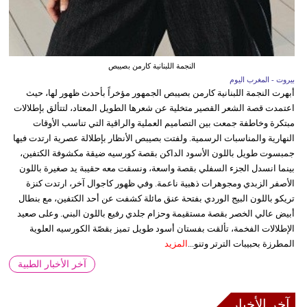
النجمة اللبنانية كارمن بصيبص
بيروت - المغرب اليوم
أبهرت النجمة اللبنانية كارمن بصيبص الجمهور مؤخراً بأحدث ظهور لها، حيث
اعتمدت قصة الشعر القصير متخلية عن شعرها الطويل المعتاد، لتتألق بإطلالات
مبتكرة وخاطفة جمعت بين التصاميم العملية والراقية التي تناسب الأوقات
النهارية والمناسبات الرسمية. ولفتت بصيبص الأنظار بإطلالة عصرية ارتدت فيها
جمبسوت طويل باللون الأسود الداكن بقصة كورسيه ضيقة مكشوفة الكتفين،
بينما انسدل الجزء السفلي بقصة واسعة، ونسقت معه حقيبة يد صغيرة باللون
الأصفر الزبدي ومجوهرات ذهبية ناعمة. وفي ظهور كاجوال آخر، ارتدت كنزة
تريكو باللون البيج الوردي بفتحة عنق مائلة كشفت عن أحد الكتفين، مع بنطال
أبيض عالي الخصر بقصة مستقيمة وحزام جلدي رفيع باللون البني. وعلى صعيد
الإطلالات الفخمة، تألقت بفستان أسود طويل تميز بقصّة الكورسيه العلوية
المطرزة بحبيبات الترتر وتنو...
المزيد
آخر الأخبار الطبية
آخر الأخبار