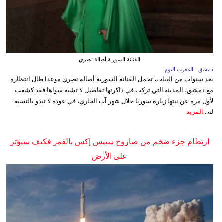
الفنانة السورية أصالة نصري
دمشق - المغرب اليوم
بعد سنوات من الغياب، تحمل الفنانة السورية أصالة نصري موعدا طال انتظاره
مع دمشق، المدينة التي تركت في ذاكرتها تفاصيل لا تشبه سواها.فقد كشفت
لأول مرة عن نيتها زيارة سوريا خلال شهر آب الجاري، في عودة لا تبدو بالنسبة
له...
المزيد
ارتطام جزء ضخم من صاروخ سبيس إكس بالقمر فكيف سيؤثر
على الأرض