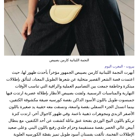
النجمة اللبنانية كارمن بصيبص
بيروت - المغرب اليوم
أبهرت النجمة اللبنانية كارمن بصيبص الجمهور مؤخراً بأحدث ظهور لها، حيث
اعتمدت قصة الشعر القصير متخلية عن شعرها الطويل المعتاد، لتتألق بإطلالات
مبتكرة وخاطفة جمعت بين التصاميم العملية والراقية التي تناسب الأوقات
النهارية والمناسبات الرسمية. ولفتت بصيبص الأنظار بإطلالة عصرية ارتدت فيها
جمبسوت طويل باللون الأسود الداكن بقصة كورسيه ضيقة مكشوفة الكتفين،
بينما انسدل الجزء السفلي بقصة واسعة، ونسقت معه حقيبة يد صغيرة باللون
الأصفر الزبدي ومجوهرات ذهبية ناعمة. وفي ظهور كاجوال آخر، ارتدت كنزة
تريكو باللون البيج الوردي بفتحة عنق مائلة كشفت عن أحد الكتفين، مع بنطال
أبيض عالي الخصر بقصة مستقيمة وحزام جلدي رفيع باللون البني. وعلى صعيد
الإطلالات الفخمة، تألقت بفستان أسود طويل تميز بقصّة الكورسيه العلوية