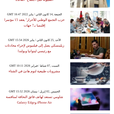
GMT 16:47 2022 الجمعة ,14 كانون الثاني / يناير
حزب التجمع الوطني للأحرار" يعقد 15 مؤتمرا
إقليميا بـ7 جهات
GMT 15:54 2026 الأحد ,25 كانون الثاني / يناير
زيلينسكي يصل إلى فيلنيوس لإجراء محادثات
مع رئيسي ليتوانيا وبولندا
GMT 10:11 2026 السبت ,07 شباط / فبراير
مشروبات طبيعية لنوم هانئ في الشتاء
GMT 15:52 2026 الخميس ,02 إبريل / نيسان
شاومي تستعد لهاتف فائق النحافة لمنافسة
iPhone Air وGalaxy Edge