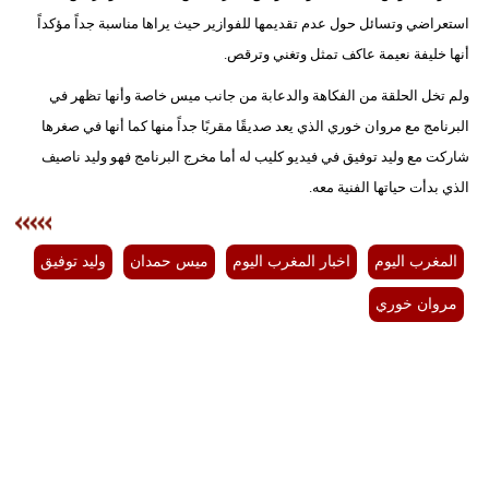
استعراضي وتسائل حول عدم تقديمها للفوازير حيث يراها مناسبة جداً مؤكداً
بيئة
أنها خليفة نعيمة عاكف تمثل وتغني وترقص.
مدوَّنات
ولم تخل الحلقة من الفكاهة والدعابة من جانب ميس خاصة وأنها تظهر في
البرنامج مع مروان خوري الذي يعد صديقًا مقربًا جداً منها كما أنها في صغرها
أبراج
شاركت مع وليد توفيق في فيديو كليب له أما مخرج البرنامج فهو وليد ناصيف
الذي بدأت حياتها الفنية معه.
فيديو
سيارات
المغرب اليوم
اخبار المغرب اليوم
ميس حمدان
وليد توفيق
مروان خوري