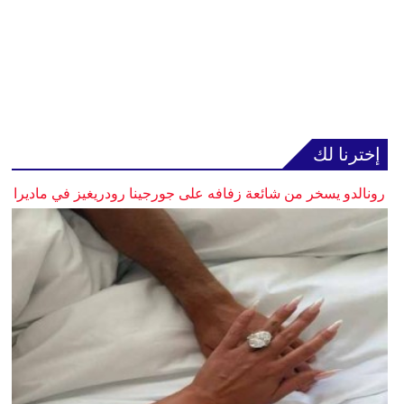
إخترنا لك
رونالدو يسخر من شائعة زفافه على جورجينا رودريغيز في ماديرا