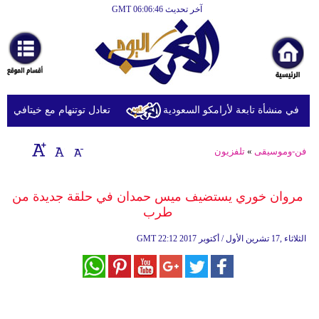
آخر تحديث GMT 06:06:46
الرئيسية
أخبارعاجلة
رياضة
ثقافة
 في منشأة تابعة لأرامكو السعودية
تعادل توتنهام مع خيتافي وديّا
إقتصاد
فن-وموسيقى
»
تلفزيون
فن
وموسيقى
مروان خوري يستضيف ميس حمدان في حلقة جديدة من
طرب
أزياء
22:12 2017 الثلاثاء ,17 تشرين الأول / أكتوبر
GMT
صحة
وتغذية
سياحة