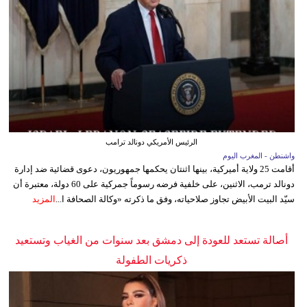
الرئيس الأمريكي دونالد ترامب
واشنطن - المغرب اليوم
أقامت 25 ولاية أميركية، بينها اثنتان يحكمها جمهوريون، دعوى قضائية ضد إدارة
دونالد ترمب، الاثنين، على خلفية فرضه رسوماً جمركية على 60 دولة، معتبرة أن
سيّد البيت الأبيض تجاوز صلاحياته، وفق ما ذكرته «وكالة الصحافة ا...
المزيد
أصالة تستعد للعودة إلى دمشق بعد سنوات من الغياب وتستعيد
ذكريات الطفولة