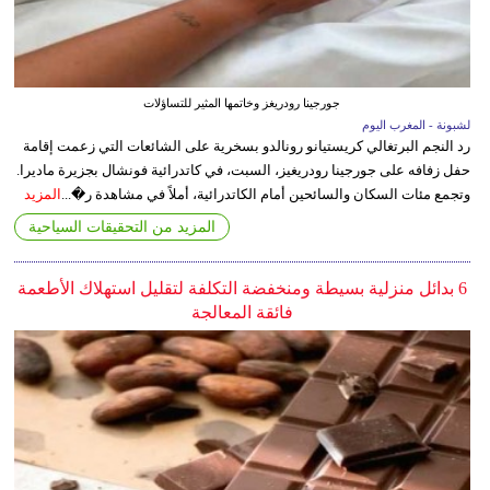
جورجينا رودريغز وخاتمها المثير للتساؤلات
لشبونة - المغرب اليوم
رد النجم البرتغالي كريستيانو رونالدو بسخرية على الشائعات التي زعمت إقامة
حفل زفافه على جورجينا رودريغيز، السبت، في كاتدرائية فونشال بجزيرة ماديرا.
وتجمع مئات السكان والسائحين أمام الكاتدرائية، أملاً في مشاهدة ر�...
المزيد
المزيد من التحقيقات السياحية
6 بدائل منزلية بسيطة ومنخفضة التكلفة لتقليل استهلاك الأطعمة
فائقة المعالجة