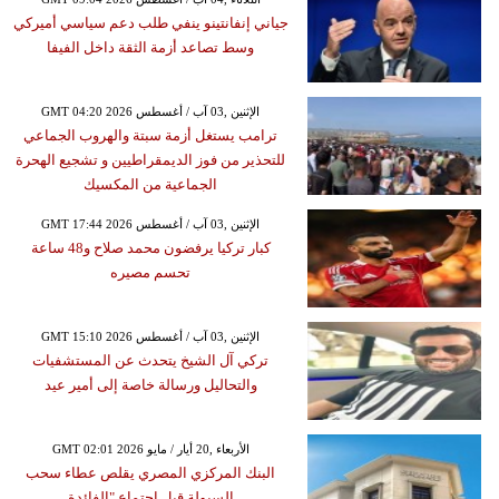
جياني إنفانتينو ينفي طلب دعم سياسي أميركي
وسط تصاعد أزمة الثقة داخل الفيفا
GMT 04:20 2026 الإثنين ,03 آب / أغسطس
ترامب يستغل أزمة سبتة والهروب الجماعي
للتحذير من فوز الديمقراطيين و تشجيع الهحرة
الجماعية من المكسيك
GMT 17:44 2026 الإثنين ,03 آب / أغسطس
كبار تركيا يرفضون محمد صلاح و48 ساعة
تحسم مصيره
GMT 15:10 2026 الإثنين ,03 آب / أغسطس
تركي آل الشيخ يتحدث عن المستشفيات
والتحاليل ورسالة خاصة إلى أمير عيد
GMT 02:01 2026 الأربعاء ,20 أيار / مايو
البنك المركزي المصري يقلص عطاء سحب
السيولة قبل اجتماع "الفائدة