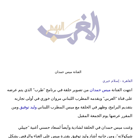
وسفر
ديكور
أخبار
البرلمان
المغربي
إعلام
الفنانة ميس حمدان
تعليم
القاهرة - إسلام خيري
انتهت الفنانة
ميس حمدان
من تصوير حلقة في برنامج "طرب" الذي يتم عرضه
مرأة
على قناة "العربي" ويقدمه المطرب اللبناني مروان خوري في أولى تجاربه
أزياء
بتقديم البرامج، وظهر في الحلقة مع ميس المطرب اللبناني
وليد توفيق
ومن
إسلامية
المقرر عرضها يوم الجمعة المقبل.
وغنت ميس حمدان في الحلقة لشادية وأيضاً لسعاد حسني أغنية "جيبلي
علوم
شيكولاته"، ومن جانبه أشاد وليد توفيق بقدرة ميس على الغناء والرقص بشكل
وتكنولوجيا